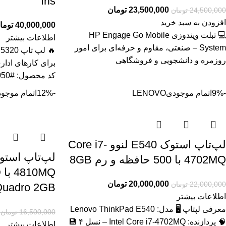
Iris
23,500,000
تومان
24,500,000
تومان
افزودن به سبد خرید
40,000,000
توما
💻 تبلت ویندوزی HP Engage Go Mobile
اطلاعات بیشتر
System – صنعتی، مقاوم و حرفه‌ای برای امور
روزمره و دانشجویی و فروشگاهی
برای کارهای ادار
کد محصول: #41050 بررسی
-9%
اتمام موجودی
LENOVO
-12%
اتمام موجو
لپ‌تاپ استوک E540 لنوو Core i7-
4702MQ با 500 حافظه و رم 8GB
20,000,000
تومان
22,000,000
تومان
uadro 2GB
اطلاعات بیشتر
معرفی لپتاپ 🖥️ مدل: Lenovo ThinkPad E540
16,500,000
تومان
🧠 پردازنده: Intel Core i7‑4702MQ – نسل ۴ 💾
اطلاعات بیشتر