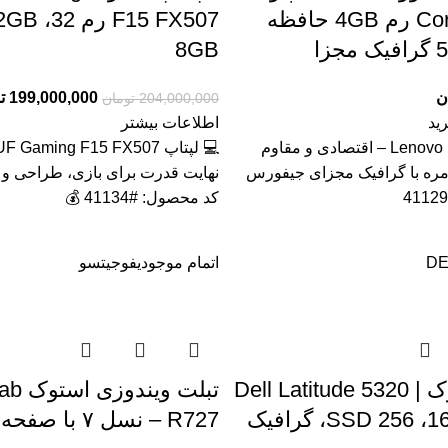
Core i3 3120m رم 4GB حافظه
زا
8GB
ن
199,000,000
ت
204,000,000
تومان
ید
اطلاعات بیشتر
💻 لپ تاپ Lenovo B590 – اقتصادی و مقاوم
مره با گرافیک مجزای جیفورس
نهایت قدرت برای بازی، طراحی و ب
کد محصول: #41134 💰
DE
اتمام موجودی
فوجیتسو
لپ‌تاپ استوک Dell Latitude 5320 |
تبلت وی
Core i5 رم 16، SSD 256، گرافیک
R727 – نسل ۷ با صفحه لمسی IPS