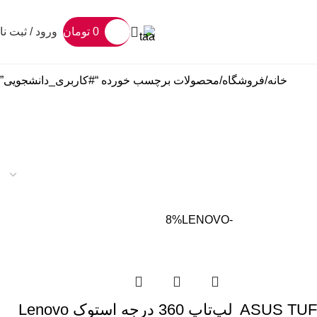
0
تومان
ورود / ثبت نا
خانه
فروشگاه
محصولات برچسب خورده “#کاربری_دانشجویی”
LENOVO
-8%
ASUS TUF Gaming
لپ‌تاپ 360 درجه استوک Lenovo