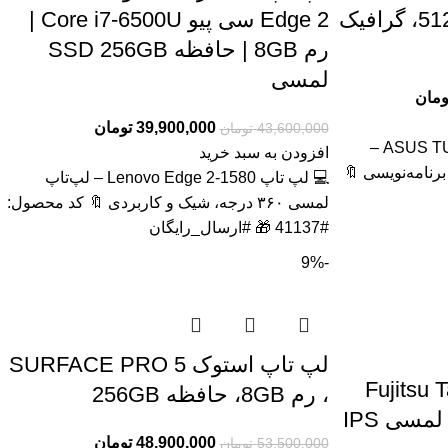
F15 FX507 رم 32، 512GB، گرافیک
Edge 2 سی پیو Core i7-6500U |
رم 8GB | حافظه SSD 256GB
لمسی
ومان
39,900,000
تومان
43,600,000
تومان
💻 لپتاپ ASUS TUF Gaming F15 FX507 –
افزودن به سبد خرید
رنامه‌نویسی 🔖
💻 لپ تاپ Lenovo Edge 2-1580 – لپ‌تاپ
لمسی ۳۶۰ درجه، شیک و کاربردی 🔖 کد محصول:
#41137 🎁 #ارسال_رایگان
-9%
لپ تاپ استوک SURFACE PRO 5
ندوزی استوک Fujitsu Tab
، رم 8GB، حافظه 256GB
48,900,000
تومان
53,500,000
تومان