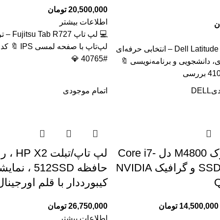
20,500,000
تومان
اطلاعات بیشتر
ن
💻 لپ تاپ 
لپ‌تاپ با صفحه 
🔥 لپ تاپ Dell Latitude 5320 – انتخابی حرفه‌ای
#40765 💎
ی، دانشجویی و برنامه‌نویسی 🔖
دی
DELL
اتمام موجودی
لپ‌تاپ استوک M4800 دل Core i7-
4810MQ با SSD و گرافیک NVIDIA
حافظه 512SSD
Q
کیبورددار با قلم اورجینال
14,500,000
تومان
26,750,000
تومان
اطلاعات بیشتر