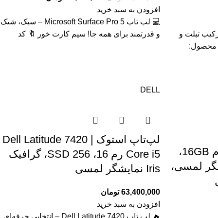
افزودن به سبد خرید
💻 لپ تاپ Microsoft Surface Pro 5 – سبک، شیک
Fujitsu Tab R727 – ترکیب تبلت و
و قدرتمند برای همه جا! سیم کارت خور 🔖 کد
لمسی IPS 🔖 کد محصول:
DELL
لپ‌تاپ استوک Dell Latitude 7420 |
لپ تاپ/تبلت HP X2 ، رم 16GB،
Core i5 رم 16، SSD 256، گرافیک
 ، نمایشگر لمسی،
Iris نمایشگر لمسی
63,400,000
تومان
افزودن به سبد خرید
🔥 لپ تاپ Dell Latitude 7420 – انتخابی حرفه‌ای