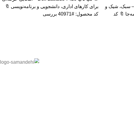
پ تاپ HP Elite x2 1012 G2 – سبک، شیک و
برای کارهای اداری، دانشجویی و برنامه‌نویسی 🔖
‌جا 🔖 کد
کد محصول: #40971 بررسی