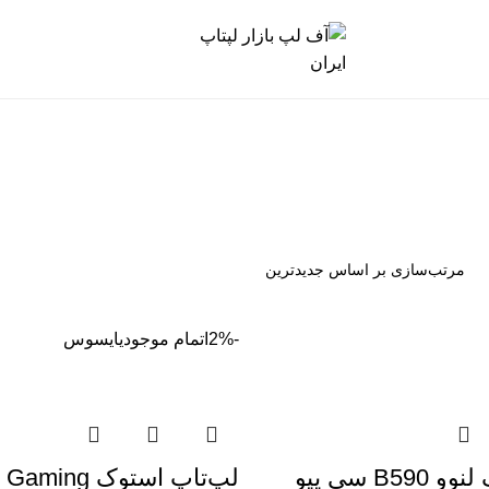
-2%
اتمام موجودی
ایسوس
لپتاپ استوک لنوو B590 سی پیو
لپ‌تاپ استوک 