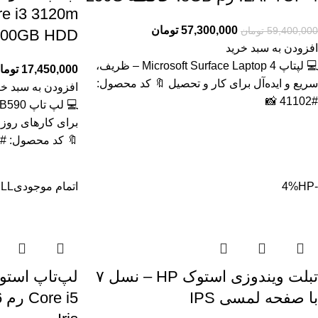
57,300,000
تومان
59,400,000
تومان
500GB HDD گرافیک مج
افزودن به سبد خرید
💻 لپتاپ Microsoft Surface Laptop 4 – ظریف،
17,450,000
توما
سریع و ایده‌آل برای کار و تحصیل 🔖 کد محصول:
افزودن به سبد خر
#41102 📸
برای کارهای روز
🔖 کد محصول: #41129
-4%
HP
اتمام موجودی
LL
تبلت ویندوزی استوک HP – نسل ۷
با صفحه لمسی IPS