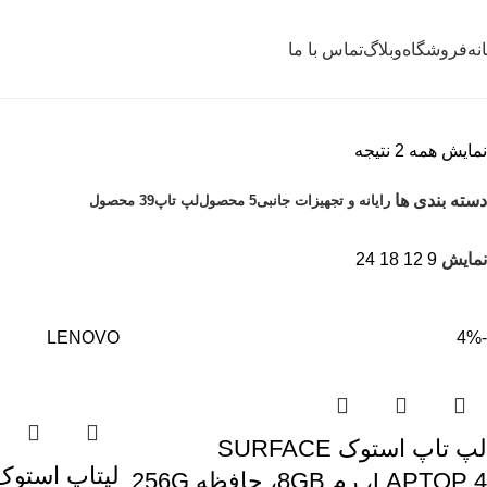
نه
فروشگاه
وبلاگ
تماس با ما
نمایش همه 2 نتیجه
دسته بندی ها
رایانه و تجهیزات جانبی
5 محصول
لپ تاپ
39 محصول
نمایش
9
12
18
24
LENOVO
-4%
لپ تاپ استوک SURFACE
LAPTOP 4، رم 8GB، حافظه 256G