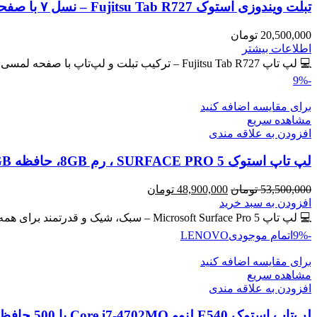
تبلت ویندوزی استوک Fujitsu Tab R727 – نسل ۷ با صفحه لمسی IPS
20,500,000
تومان
اطلاعات بیشتر
💻 لپ تاپ Fujitsu Tab R727 – ترکیب تبلت و لپ‌تاپ با صفحه لمسی IPS 🔖 کد محصول: #40765 💎
-9%
برای مقایسه اضافه کنید
مشاهده سریع
افزودن به علاقه مندی
لپ تاپ استوک SURFACE PRO 5 ، رم 8GB، حافظه 256GB
قیمت
قیمت
53,500,000
تومان
48,900,000
تومان
اصلی
فعلی
افزودن به سبد خرید
53,500,000 تومان
48,900,000 تومان
💻 لپ تاپ Microsoft Surface Pro 5 – سبک، شیک و قدرتمند برای همه جا! سیم کارت خور 🔖 کد
بود.
است.
-9%
اتمام موجودی
LENOVO
برای مقایسه اضافه کنید
مشاهده سریع
افزودن به علاقه مندی
لپ‌تاپ استوک E540 لنوو Core i7-4702MQ با 500 حافظه و رم 8GB