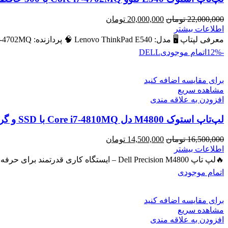
قیمت
قیمت
22,000,000
تومان
20,000,000
تومان
اصلی
فعلی
اطلاعات بیشتر
22,000,000 تومان
20,000,000 تومان
معرفی لپتاپ 🖥️ مدل: Lenovo ThinkPad E540 🧠 پردازنده: Intel Core i7‑4702MQ – نسل ۴ 💾 رم: 8 GB (قابل ارتقا
بود.
است.
-12%
اتمام موجودی
DELL
برای مقایسه اضافه کنید
مشاهده سریع
افزودن به علاقه مندی
لپ‌تاپ استوک M4800 دل Core i7-4810MQ با SSD و گرافیک NVIDIA Quadro 2GB
قیمت
قیمت
16,500,000
تومان
14,500,000
تومان
اصلی
فعلی
اطلاعات بیشتر
16,500,000 تومان
14,500,000 تومان
🔥لپ تاپ Dell Precision M4800 – ایستگاه کاری قدرتمند برای حرفه‌ای‌ها 🔖 کد محصول: #40743 💻 لپ‌تاپ حرفه‌ای با پردازنده
بود.
است.
اتمام موجودی
برای مقایسه اضافه کنید
مشاهده سریع
افزودن به علاقه مندی