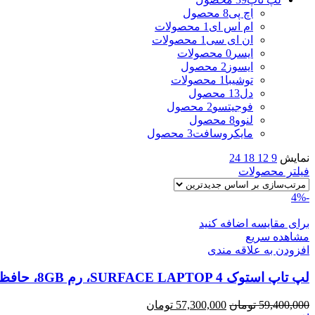
اچ پی
8 محصول
ام اس ای
1 محصولات
ان ای سی
1 محصولات
ایسر
0 محصولات
ایسوز
2 محصول
توشیبا
1 محصولات
دل
13 محصول
فوجیتسو
2 محصول
لنوو
8 محصول
مایکروسافت
3 محصول
نمایش
9
12
18
24
فیلتر محصولات
-4%
برای مقایسه اضافه کنید
مشاهده سریع
افزودن به علاقه مندی
لپ تاپ استوک SURFACE LAPTOP 4، رم 8GB، حافظه 256G
قیمت
قیمت
59,400,000
تومان
57,300,000
تومان