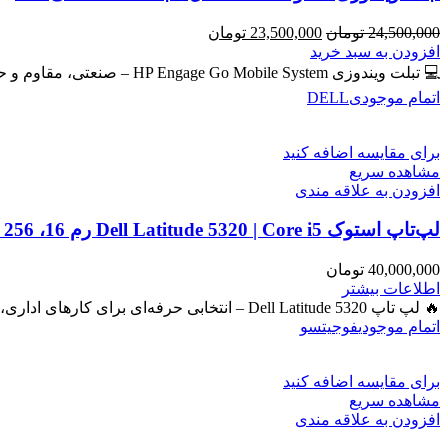
قیمت
قیمت
24,500,000
تومان
23,500,000
تومان
اصلی
فعلی
افزودن به سبد خرید
24,500,000 تومان
23,500,000 تومان
💻 تبلت ویندوزی HP Engage Go Mobile System – صنعتی، مقاوم و حرفه‌ای برای امور روزمره و دانشجویی و فروشگاهی
بود.
است.
اتمام موجودی
DELL
برای مقایسه اضافه کنید
مشاهده سریع
افزودن به علاقه مندی
لپ‌تاپ استوک Dell Latitude 5320 | Core i5 رم 16، SSD 256، گرافیک Iris
40,000,000
تومان
اطلاعات بیشتر
🔥 لپ تاپ Dell Latitude 5320 – انتخابی حرفه‌ای برای کارهای اداری، دانشجویی و برنامه‌نویسی 🔖 کد محصول: #41050 بررسی
اتمام موجودی
فوجیتسو
برای مقایسه اضافه کنید
مشاهده سریع
افزودن به علاقه مندی