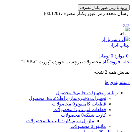
ورود با رمز عبور یکبار مصرف
ارسال مجدد رمز عبور یکبار مصرف
(00:
120
)
منو
0
موارد
0
تومان
خانه
فروشگاه
محصولات برچسب خورده “پورت USB-C”
مرتب‌سازی
نمایش همه 2 نتیجه
بر
دسته بندی ها
اساس
جدیدترین
رایانه و تجهیزات جانبی
5 محصول
تجهیزات ذخیره‌سازی اطلاعات
3 محصول
قطعات کامپیوتر
0 محصولات
قطعات لپ تاپ
1 محصولات
کارت شبکه
0 محصولات
ماژول سیم کارت لپتاپ
0 محصولات
مانیتور
0 محصولات
لپ تاپ
39 محصول