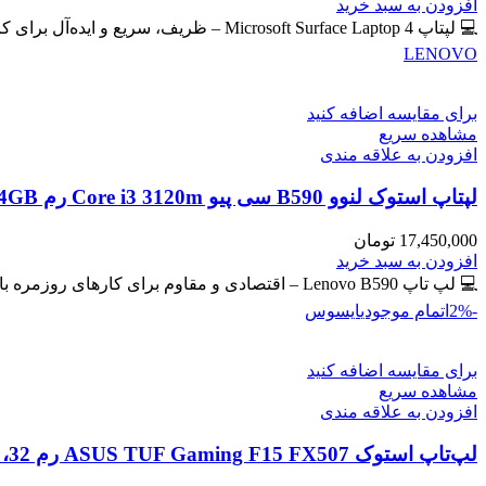
اصلی
فعلی
افزودن به سبد خرید
59,400,000 تومان
57,300,000 تومان
💻 لپتاپ Microsoft Surface Laptop 4 – ظریف، سریع و ایده‌آل برای کار و تحصیل 🔖 کد محصول: #41102 📸
بود.
است.
LENOVO
برای مقایسه اضافه کنید
مشاهده سریع
افزودن به علاقه مندی
لپتاپ استوک لنوو B590 سی پیو Core i3 3120m رم 4GB حافظه 500GB HDD گرافیک مجزا
17,450,000
تومان
افزودن به سبد خرید
💻 لپ تاپ Lenovo B590 – اقتصادی و مقاوم برای کارهای روزمره با گرافیک مجزای جیفورس 🔖 کد محصول: #41129
-2%
اتمام موجودی
ایسوس
برای مقایسه اضافه کنید
مشاهده سریع
افزودن به علاقه مندی
لپ‌تاپ استوک ASUS TUF Gaming F15 FX507 رم 32، 512GB، گرافیک 8GB