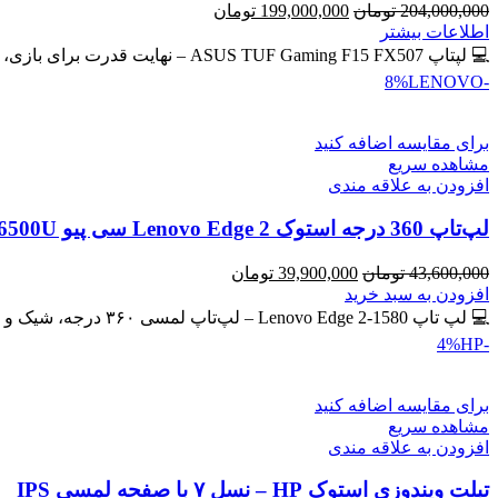
قیمت
قیمت
204,000,000
تومان
199,000,000
تومان
اصلی
فعلی
اطلاعات بیشتر
204,000,000 تومان
199,000,000 تومان
💻 لپتاپ ASUS TUF Gaming F15 FX507 – نهایت قدرت برای بازی، طراحی و برنامه‌نویسی 🔖 کد محصول: #41134 💰
بود.
است.
LENOVO
-8%
برای مقایسه اضافه کنید
مشاهده سریع
افزودن به علاقه مندی
لپ‌تاپ 360 درجه استوک Lenovo Edge 2 سی پیو Core i7-6500U | رم 8GB | حافظه SSD 256GB لمسی
قیمت
قیمت
43,600,000
تومان
39,900,000
تومان
اصلی
فعلی
افزودن به سبد خرید
43,600,000 تومان
39,900,000 تومان
💻 لپ تاپ Lenovo Edge 2-1580 – لپ‌تاپ لمسی ۳۶۰ درجه، شیک و کاربردی 🔖 کد محصول: #41137 🎁 #ارسال_رایگان
بود.
است.
HP
-4%
برای مقایسه اضافه کنید
مشاهده سریع
افزودن به علاقه مندی
تبلت ویندوزی استوک HP – نسل ۷ با صفحه لمسی IPS