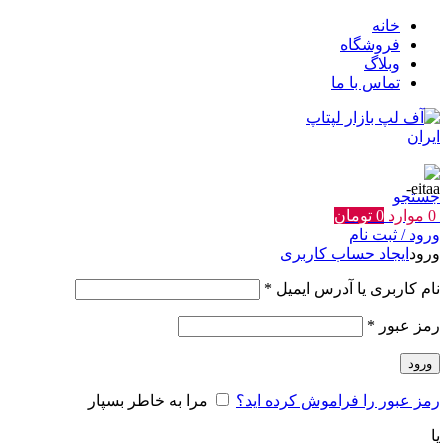
خانه
فروشگاه
وبلاگ
تماس با ما
جستجو
0
موارد
0
تومان
ورود / ثبت نام
ورود
ایجاد حساب کاربری
الزامی
نام کاربری یا آدرس ایمیل
*
الزامی
رمز عبور
*
ورود
رمز عبور را فراموش کرده اید؟
مرا به خاطر بسپار
یا