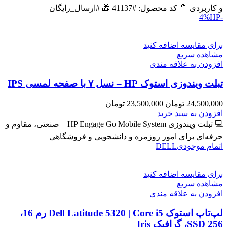
بود.
است.
و کاربردی 🔖 کد محصول: #41137 🎁 #ارسال_رایگان
HP
-4%
برای مقایسه اضافه کنید
مشاهده سریع
افزودن به علاقه مندی
تبلت ویندوزی استوک HP – نسل ۷ با صفحه لمسی IPS
قیمت
قیمت
24,500,000
تومان
23,500,000
تومان
اصلی
فعلی
افزودن به سبد خرید
24,500,000 تومان
23,500,000 تومان
💻 تبلت ویندوزی HP Engage Go Mobile System – صنعتی، مقاوم و
بود.
است.
حرفه‌ای برای امور روزمره و دانشجویی و فروشگاهی
اتمام موجودی
DELL
برای مقایسه اضافه کنید
مشاهده سریع
افزودن به علاقه مندی
لپ‌تاپ استوک Dell Latitude 5320 | Core i5 رم 16،
SSD 256، گرافیک Iris