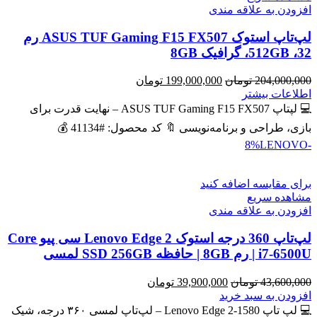
افزودن به علاقه مندی
لپ‌تاپ استوک ASUS TUF Gaming F15 FX507 رم
32، 512GB، گرافیک 8GB
قیمت
قیمت
204,000,000
تومان
199,000,000
تومان
اصلی
فعلی
اطلاعات بیشتر
204,000,000 تومان
199,000,000 تومان
💻 لپتاپ ASUS TUF Gaming F15 FX507 – نهایت قدرت برای
بود.
است.
بازی، طراحی و برنامه‌نویسی 🔖 کد محصول: #41134 💰
LENOVO
-8%
برای مقایسه اضافه کنید
مشاهده سریع
افزودن به علاقه مندی
لپ‌تاپ 360 درجه استوک Lenovo Edge 2 سی پیو Core
i7-6500U | رم 8GB | حافظه SSD 256GB لمسی
قیمت
قیمت
43,600,000
تومان
39,900,000
تومان
اصلی
فعلی
افزودن به سبد خرید
43,600,000 تومان
39,900,000 تومان
💻 لپ تاپ Lenovo Edge 2-1580 – لپ‌تاپ لمسی ۳۶۰ درجه، شیک