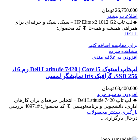
26,750,000
تومان
اطلاعات بیشتر
🔥لپ تاپ HP Elite x2 1012 G2 – سبک، شیک و حرفه‌ای برای
همراهی همیشه و همه‌جا 🔖 کد محصول:
DELL
برای مقایسه اضافه کنید
مشاهده سریع
افزودن به علاقه مندی
لپ‌تاپ استوک Dell Latitude 7420 | Core i5 رم 16،
SSD 256، گرافیک Iris نمایشگر لمسی
63,400,000
تومان
افزودن به سبد خرید
🔥 لپ تاپ Dell Latitude 7420 – انتخابی حرفه‌ای برای کارهای
اداری، دانشجویی و برنامه‌نویسی 🔖 کد محصول: #40971 بررسی
بارگیری بیشتر محصولات
درحال بارگزاری...