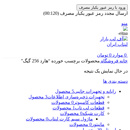
ورود با رمز عبور یکبار مصرف
ارسال مجدد رمز عبور یکبار مصرف
(00:
120
)
منو
0
موارد
0
تومان
خانه
فروشگاه
محصولات برچسب خورده “هارد 256 گیگ”
در حال نمایش یک نتیجه
دسته بندی ها
رایانه و تجهیزات جانبی
5 محصول
تجهیزات ذخیره‌سازی اطلاعات
3 محصول
قطعات کامپیوتر
0 محصولات
قطعات لپ تاپ
1 محصولات
کارت شبکه
0 محصولات
ماژول سیم کارت لپتاپ
0 محصولات
مانیتور
0 محصولات
لپ تاپ
39 محصول