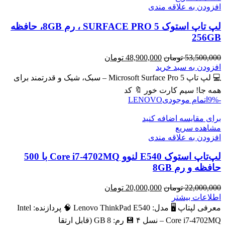
افزودن به علاقه مندی
لپ تاپ استوک SURFACE PRO 5 ، رم 8GB، حافظه
256GB
قیمت
قیمت
53,500,000
تومان
48,900,000
تومان
اصلی
فعلی
افزودن به سبد خرید
53,500,000 تومان
48,900,000 تومان
💻 لپ تاپ Microsoft Surface Pro 5 – سبک، شیک و قدرتمند برای
بود.
است.
همه جا! سیم کارت خور 🔖 کد
-9%
اتمام موجودی
LENOVO
برای مقایسه اضافه کنید
مشاهده سریع
افزودن به علاقه مندی
لپ‌تاپ استوک E540 لنوو Core i7-4702MQ با 500
حافظه و رم 8GB
قیمت
قیمت
22,000,000
تومان
20,000,000
تومان
اصلی
فعلی
اطلاعات بیشتر
22,000,000 تومان
20,000,000 تومان
معرفی لپتاپ 🖥️ مدل: Lenovo ThinkPad E540 🧠 پردازنده: Intel
بود.
است.
Core i7‑4702MQ – نسل ۴ 💾 رم: 8 GB (قابل ارتقا