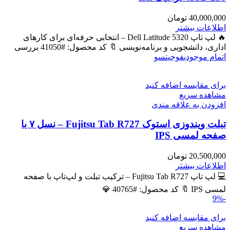
40,000,000
تومان
اطلاعات بیشتر
🔥 لپ تاپ Dell Latitude 5320 – انتخابی حرفه‌ای برای کارهای
اداری، دانشجویی و برنامه‌نویسی 🔖 کد محصول: #41050 بررسی
اتمام موجودی
فوجیتسو
برای مقایسه اضافه کنید
مشاهده سریع
افزودن به علاقه مندی
تبلت ویندوزی استوک Fujitsu Tab R727 – نسل ۷ با
صفحه لمسی IPS
20,500,000
تومان
اطلاعات بیشتر
💻 لپ تاپ Fujitsu Tab R727 – ترکیب تبلت و لپ‌تاپ با صفحه
لمسی IPS 🔖 کد محصول: #40765 💎
-9%
برای مقایسه اضافه کنید
مشاهده سریع