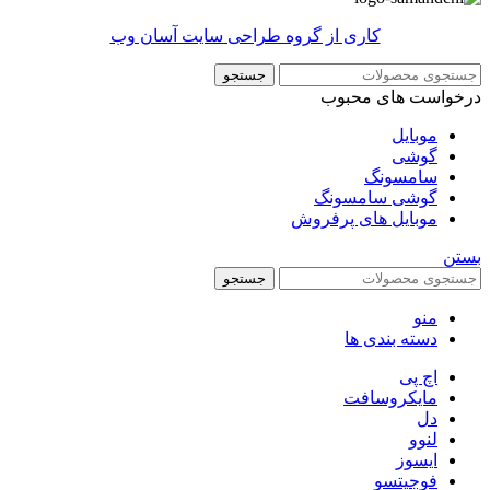
کاری از گروه طراحی سایت آسان وب
جستجو
درخواست های محبوب
موبایل
گوشی
سامسونگ
گوشی سامسونگ
موبایل های پرفروش
بستن
جستجو
منو
دسته بندی ها
اچ پی
مایکروسافت
دل
لنوو
ایسوز
فوجیتسو