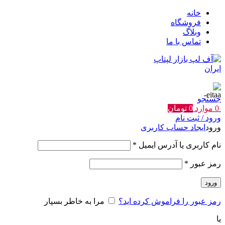
خانه
فروشگاه
وبلاگ
تماس با ما
جستجو
0
موارد
0
تومان
ورود / ثبت نام
ورود
ایجاد حساب کاربری
الزامی
نام کاربری یا آدرس ایمیل
*
الزامی
رمز عبور
*
ورود
رمز عبور را فراموش کرده اید؟
مرا به خاطر بسپار
یا