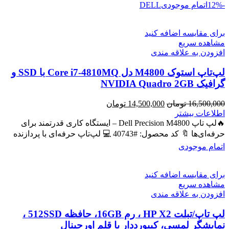
-12%
اتمام موجودی
DELL
برای مقایسه اضافه کنید
مشاهده سریع
افزودن به علاقه مندی
لپ‌تاپ استوک M4800 دل Core i7-4810MQ با SSD و
گرافیک NVIDIA Quadro 2GB
قیمت
قیمت
16,500,000
تومان
14,500,000
تومان
اصلی
فعلی
اطلاعات بیشتر
16,500,000 تومان
14,500,000 تومان
🔥لپ تاپ Dell Precision M4800 – ایستگاه کاری قدرتمند برای
بود.
است.
حرفه‌ای‌ها 🔖 کد محصول: #40743 💻 لپ‌تاپ حرفه‌ای با پردازنده
اتمام موجودی
برای مقایسه اضافه کنید
مشاهده سریع
افزودن به علاقه مندی
لپ تاپ/تبلت HP X2 ، رم 16GB، حافظه 512SSD ،
نمایشگر لمسی، کیبورددار با قلم اورجینال