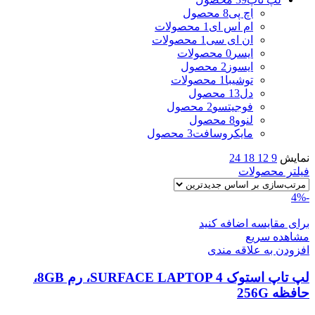
اچ پی
8 محصول
ام اس ای
1 محصولات
ان ای سی
1 محصولات
ایسر
0 محصولات
ایسوز
2 محصول
توشیبا
1 محصولات
دل
13 محصول
فوجیتسو
2 محصول
لنوو
8 محصول
مایکروسافت
3 محصول
نمایش
9
12
18
24
فیلتر محصولات
-4%
برای مقایسه اضافه کنید
مشاهده سریع
افزودن به علاقه مندی
لپ تاپ استوک SURFACE LAPTOP 4، رم 8GB،
حافظه 256G