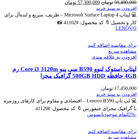
قیمت
قیمت
59,400,000
تومان
57,300,000
تومان
اصلی
فعلی
افزودن به سبد خرید
59,400,000 تومان
57,300,000 تومان
💻 لپتاپ Microsoft Surface Laptop 4 – ظریف، سریع و ایده‌آل برای
بود.
است.
کار و تحصیل 🔖 کد محصول: #41102 📸
LENOVO
برای مقایسه اضافه کنید
مشاهده سریع
افزودن به علاقه مندی
لپتاپ استوک لنوو B590 سی پیو Core i3 3120m رم
4GB حافظه 500GB HDD گرافیک مجزا
17,450,000
تومان
افزودن به سبد خرید
💻 لپ تاپ Lenovo B590 – اقتصادی و مقاوم برای کارهای روزمره
با گرافیک مجزای جیفورس 🔖 کد محصول: #41129
-2%
اتمام موجودی
ایسوس
برای مقایسه اضافه کنید
مشاهده سریع