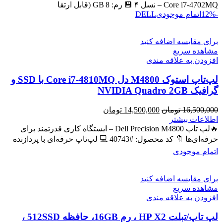
بود.
است.
Core i7‑4702MQ – نسل ۴ 💾 رم: 8 GB (قابل ارتقا
-12%
اتمام موجودی
DELL
برای مقایسه اضافه کنید
مشاهده سریع
افزودن به علاقه مندی
لپ‌تاپ استوک M4800 دل Core i7-4810MQ با SSD و
گرافیک NVIDIA Quadro 2GB
قیمت
قیمت
16,500,000
تومان
14,500,000
تومان
اصلی
فعلی
اطلاعات بیشتر
16,500,000 تومان
14,500,000 تومان
🔥لپ تاپ Dell Precision M4800 – ایستگاه کاری قدرتمند برای
بود.
است.
حرفه‌ای‌ها 🔖 کد محصول: #40743 💻 لپ‌تاپ حرفه‌ای با پردازنده
اتمام موجودی
برای مقایسه اضافه کنید
مشاهده سریع
افزودن به علاقه مندی
لپ تاپ/تبلت HP X2 ، رم 16GB، حافظه 512SSD ،