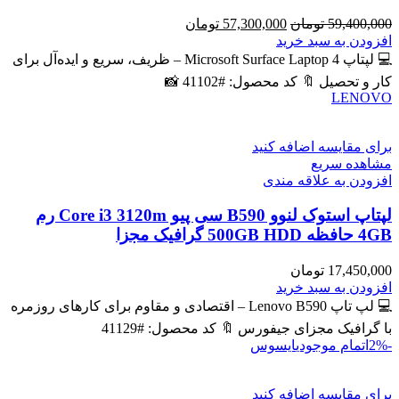
قیمت
قیمت
59,400,000
تومان
57,300,000
تومان
اصلی
فعلی
افزودن به سبد خرید
59,400,000 تومان
57,300,000 تومان
💻 لپتاپ Microsoft Surface Laptop 4 – ظریف، سریع و ایده‌آل برای
بود.
است.
کار و تحصیل 🔖 کد محصول: #41102 📸
LENOVO
برای مقایسه اضافه کنید
مشاهده سریع
افزودن به علاقه مندی
لپتاپ استوک لنوو B590 سی پیو Core i3 3120m رم
4GB حافظه 500GB HDD گرافیک مجزا
17,450,000
تومان
افزودن به سبد خرید
💻 لپ تاپ Lenovo B590 – اقتصادی و مقاوم برای کارهای روزمره
با گرافیک مجزای جیفورس 🔖 کد محصول: #41129
-2%
اتمام موجودی
ایسوس
برای مقایسه اضافه کنید