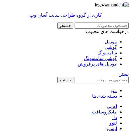
کاری از گروه طراحی سایت آسان وب
جستجو
درخواست های محبوب
موبایل
گوشی
سامسونگ
گوشی سامسونگ
موبایل های پرفروش
بستن
جستجو
منو
دسته بندی ها
اچ پی
مایکروسافت
دل
لنوو
ایسوز