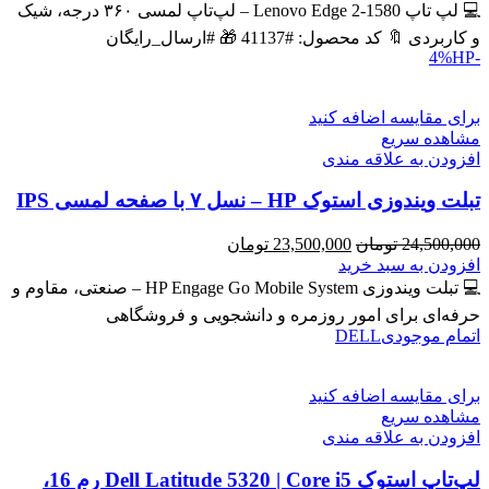
43,600,000 تومان
39,900,000 تومان
💻 لپ تاپ Lenovo Edge 2-1580 – لپ‌تاپ لمسی ۳۶۰ درجه، شیک
بود.
است.
و کاربردی 🔖 کد محصول: #41137 🎁 #ارسال_رایگان
HP
-4%
برای مقایسه اضافه کنید
مشاهده سریع
افزودن به علاقه مندی
تبلت ویندوزی استوک HP – نسل ۷ با صفحه لمسی IPS
قیمت
قیمت
24,500,000
تومان
23,500,000
تومان
اصلی
فعلی
افزودن به سبد خرید
24,500,000 تومان
23,500,000 تومان
💻 تبلت ویندوزی HP Engage Go Mobile System – صنعتی، مقاوم و
بود.
است.
حرفه‌ای برای امور روزمره و دانشجویی و فروشگاهی
اتمام موجودی
DELL
برای مقایسه اضافه کنید
مشاهده سریع
افزودن به علاقه مندی
لپ‌تاپ استوک Dell Latitude 5320 | Core i5 رم 16،