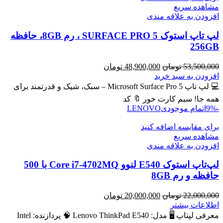
مشاهده سریع
افزودن به علاقه مندی
لپ تاپ استوک SURFACE PRO 5 ، رم 8GB، حافظه
256GB
قیمت
قیمت
53,500,000
تومان
48,900,000
تومان
اصلی
فعلی
افزودن به سبد خرید
53,500,000 تومان
48,900,000 تومان
💻 لپ تاپ Microsoft Surface Pro 5 – سبک، شیک و قدرتمند برای
بود.
است.
همه جا! سیم کارت خور 🔖 کد
-9%
اتمام موجودی
LENOVO
برای مقایسه اضافه کنید
مشاهده سریع
افزودن به علاقه مندی
لپ‌تاپ استوک E540 لنوو Core i7-4702MQ با 500
حافظه و رم 8GB
قیمت
قیمت
22,000,000
تومان
20,000,000
تومان
اصلی
فعلی
اطلاعات بیشتر
22,000,000 تومان
20,000,000 تومان
معرفی لپتاپ 🖥️ مدل: Lenovo ThinkPad E540 🧠 پردازنده: Intel