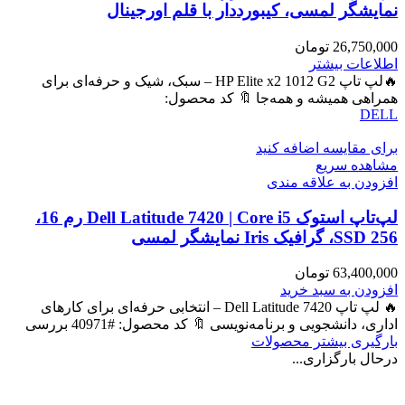
نمایشگر لمسی، کیبورددار با قلم اورجینال
26,750,000
تومان
اطلاعات بیشتر
🔥لپ تاپ HP Elite x2 1012 G2 – سبک، شیک و حرفه‌ای برای
همراهی همیشه و همه‌جا 🔖 کد محصول:
DELL
برای مقایسه اضافه کنید
مشاهده سریع
افزودن به علاقه مندی
لپ‌تاپ استوک Dell Latitude 7420 | Core i5 رم 16،
SSD 256، گرافیک Iris نمایشگر لمسی
63,400,000
تومان
افزودن به سبد خرید
🔥 لپ تاپ Dell Latitude 7420 – انتخابی حرفه‌ای برای کارهای
اداری، دانشجویی و برنامه‌نویسی 🔖 کد محصول: #40971 بررسی
بارگیری بیشتر محصولات
درحال بارگزاری...