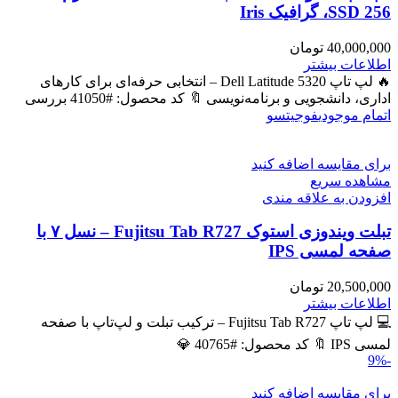
SSD 256، گرافیک Iris
40,000,000
تومان
اطلاعات بیشتر
🔥 لپ تاپ Dell Latitude 5320 – انتخابی حرفه‌ای برای کارهای
اداری، دانشجویی و برنامه‌نویسی 🔖 کد محصول: #41050 بررسی
اتمام موجودی
فوجیتسو
برای مقایسه اضافه کنید
مشاهده سریع
افزودن به علاقه مندی
تبلت ویندوزی استوک Fujitsu Tab R727 – نسل ۷ با
صفحه لمسی IPS
20,500,000
تومان
اطلاعات بیشتر
💻 لپ تاپ Fujitsu Tab R727 – ترکیب تبلت و لپ‌تاپ با صفحه
لمسی IPS 🔖 کد محصول: #40765 💎
-9%
برای مقایسه اضافه کنید