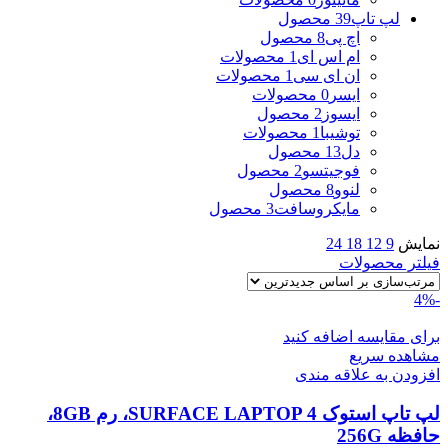
لپ تاپ
39 محصول
اچ پی
8 محصول
ام اس ای
1 محصولات
ان ای سی
1 محصولات
ایسر
0 محصولات
ایسوز
2 محصول
توشیبا
1 محصولات
دل
13 محصول
فوجیتسو
2 محصول
لنوو
8 محصول
مایکروسافت
3 محصول
نمایش
9
12
18
24
فیلتر محصولات
-4%
برای مقایسه اضافه کنید
مشاهده سریع
افزودن به علاقه مندی
لپ تاپ استوک SURFACE LAPTOP 4، رم 8GB،
حافظه 256G