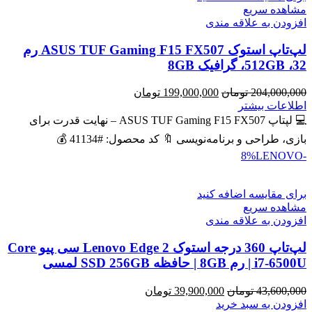
مشاهده سریع
افزودن به علاقه مندی
لپ‌تاپ استوک ASUS TUF Gaming F15 FX507 رم
32، 512GB، گرافیک 8GB
قیمت
قیمت
204,000,000
تومان
199,000,000
تومان
اصلی
فعلی
اطلاعات بیشتر
204,000,000 تومان
199,000,000 تومان
💻 لپتاپ ASUS TUF Gaming F15 FX507 – نهایت قدرت برای
بود.
است.
بازی، طراحی و برنامه‌نویسی 🔖 کد محصول: #41134 💰
LENOVO
-8%
برای مقایسه اضافه کنید
مشاهده سریع
افزودن به علاقه مندی
لپ‌تاپ 360 درجه استوک Lenovo Edge 2 سی پیو Core
i7-6500U | رم 8GB | حافظه SSD 256GB لمسی
قیمت
قیمت
43,600,000
تومان
39,900,000
تومان
اصلی
فعلی
افزودن به سبد خرید