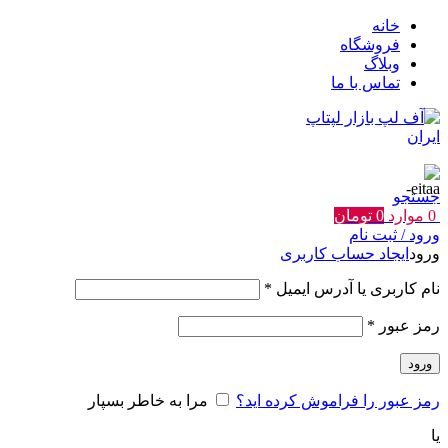
خانه
فروشگاه
وبلاگ
تماس با ما
جستجو
0
موارد
0
تومان
ورود / ثبت نام
ورود
ایجاد حساب کاربری
الزامی
نام کاربری یا آدرس ایمیل
*
الزامی
رمز عبور
*
ورود
رمز عبور را فراموش کرده اید؟
مرا به خاطر بسپار
یا