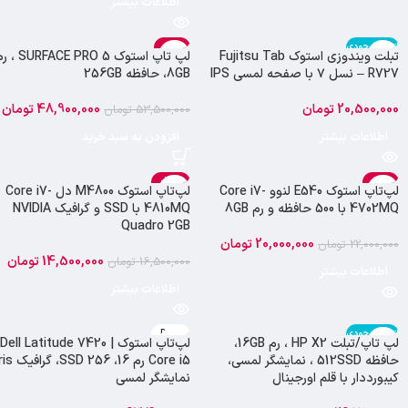
اطلاعات بیشتر
اتمام موجودی
-9%
تبلت ویندوزی استوک Fujitsu Tab
لپ تاپ استوک URFACE PRO 5
فوجیتسو
R727 – نسل ۷ با صفحه لمسی IPS
8GB، حافظه 256GB
20,500,000
تومان
48,900,000
تومان
53,500,000
تومان
اطلاعات بیشتر
افزودن به سبد خرید
-12%
-9%
لپ‌تاپ استوک E540 لنوو Core i7-
لپ‌تاپ استوک M4800 دل Core i7-
اتمام موجودی
اتمام موجودی
4702MQ با 500 حافظه و رم 8GB
4810MQ با SSD و گرافیک NVIDIA
DELL
LENOVO
Quadro 2GB
20,000,000
تومان
22,000,000
تومان
14,500,000
تومان
16,500,000
تومان
اطلاعات بیشتر
اطلاعات بیشتر
اتمام موجودی
DELL
لپ تاپ/تبلت HP X2 ، رم 16GB،
لپ‌تاپ استوک Dell Latitude 7420 |
حافظه 512SSD ، نمایشگر لمسی،
Core i5 رم 16، SSD 256، گر
کیبورددار با قلم اورجینال
نمایشگر لمسی