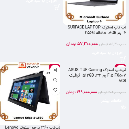
افزودن به سبد خرید
لپ تاپ استوک SURFACE LAPTOP
4، رم 8GB، حافظه 256G
57,300,000
تومان
59,400,000
تومان
افزودن به سبد خرید
-8%
-2%
لپ‌تاپ استوک ASUS TUF Gaming
اتمام موجودی
LENOVO
F15 FX507 رم 32، 512GB، گرافیک
ایسوس
8GB
199,000,000
تومان
204,000,000
تومان
اطلاعات بیشتر
لپ‌تاپ 360 درجه استوک Lenovo