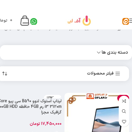
0
توما
خانه
فروشگاه
محصولات برچسب خورده “نمایشگر مناسب سیستم‌های قدیمی”
دسته بندی ها
فیلتر محصولات
LENOVO
-4%
لپتاپ استوک لنوو B590 سی پی
i3 3120m رم 4GB حافظه B HDD
گرافیک مجزا
17,450,000
تومان