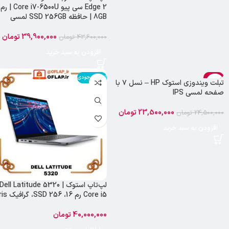
Edge 2 سی پیو Core i7-6500U | رم
8GB | حافظه SSD 256GB لمسی
39,900,000
تومان
43,600,000
تومان
افزودن به سبد خرید
-4%
اتمام موجودی
تبلت ویندوزی استوک HP – نسل ۷ با
DELL
HP
صفحه لمسی IPS
23,500,000
تومان
24,500,000
تومان
افزودن به سبد خرید
لپ‌تاپ استوک Dell Latitude 5320 |
Core i5 رم 16، SSD 256، گرافیک Iris
40,000,000
تومان