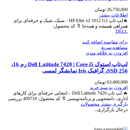
26,750,000
تومان
اطلاعات بیشتر
🔥لپ تاپ HP Elite x2 1012 G2 – سبک، شیک و حرفه‌ای برای
همراهی همیشه و همه‌جا 🔖 کد محصول:
DELL
برای مقایسه اضافه کنید
مشاهده سریع
افزودن به علاقه مندی
لپ‌تاپ استوک Dell Latitude 7420 | Core i5 رم 16،
SSD 256، گرافیک Iris نمایشگر لمسی
63,400,000
تومان
افزودن به سبد خرید
🔥 لپ تاپ Dell Latitude 7420 – انتخابی حرفه‌ای برای کارهای
اداری، دانشجویی و برنامه‌نویسی 🔖 کد محصول: #40971 بررسی
بارگیری بیشتر محصولات
درحال بارگزاری...