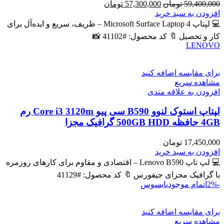
قیمت
قیمت
59,400,000
تومان
57,300,000
تومان
اصلی
فعلی
افزودن به سبد خرید
59,400,000 تومان
57,300,000 تومان
💻 لپتاپ Microsoft Surface Laptop 4 – ظریف، سریع و ایده‌آل برای
بود.
است.
کار و تحصیل 🔖 کد محصول: #41102 📸
LENOVO
برای مقایسه اضافه کنید
مشاهده سریع
افزودن به علاقه مندی
لپتاپ استوک لنوو B590 سی پیو Core i3 3120m رم
4GB حافظه 500GB HDD گرافیک مجزا
17,450,000
تومان
افزودن به سبد خرید
💻 لپ تاپ Lenovo B590 – اقتصادی و مقاوم برای کارهای روزمره
با گرافیک مجزای جیفورس 🔖 کد محصول: #41129
-2%
اتمام موجودی
ایسوس
برای مقایسه اضافه کنید
مشاهده سریع