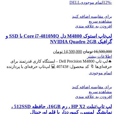
-12%
اتمام موجودی
DELL
برای مقایسه اضافه کنید
مشاهده سریع
افزودن به علاقه مندی
لپ‌تاپ استوک M4800 دل Core i7-4810MQ با SSD و
گرافیک NVIDIA Quadro 2GB
قیمت
قیمت
16,500,000
تومان
14,500,000
تومان
اصلی
فعلی
اطلاعات بیشتر
16,500,000 تومان
14,500,000 تومان
🔥لپ تاپ Dell Precision M4800 – ایستگاه کاری قدرتمند برای
بود.
است.
حرفه‌ای‌ها 🔖 کد محصول: #40743 💻 لپ‌تاپ حرفه‌ای با پردازنده
اتمام موجودی
برای مقایسه اضافه کنید
مشاهده سریع
افزودن به علاقه مندی
لپ تاپ/تبلت HP X2 ، رم 16GB، حافظه 512SSD ،
نمایشگر لمسی، کیبورددار با قلم اورجینال