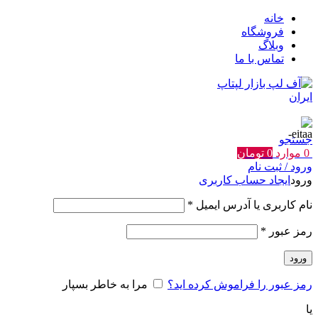
خانه
فروشگاه
وبلاگ
تماس با ما
جستجو
0
موارد
0
تومان
ورود / ثبت نام
ورود
ایجاد حساب کاربری
الزامی
نام کاربری یا آدرس ایمیل
*
الزامی
رمز عبور
*
ورود
رمز عبور را فراموش کرده اید؟
مرا به خاطر بسپار
یا