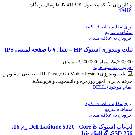
بود.
است.
و کاربردی 🔖 کد محصول: #41137 🎁 #ارسال_رایگان
HP
-4%
برای مقایسه اضافه کنید
مشاهده سریع
افزودن به علاقه مندی
تبلت ویندوزی استوک HP – نسل ۷ با صفحه لمسی IPS
قیمت
قیمت
24,500,000
تومان
23,500,000
تومان
اصلی
فعلی
افزودن به سبد خرید
24,500,000 تومان
23,500,000 تومان
💻 تبلت ویندوزی HP Engage Go Mobile System – صنعتی، مقاوم و
بود.
است.
حرفه‌ای برای امور روزمره و دانشجویی و فروشگاهی
اتمام موجودی
DELL
برای مقایسه اضافه کنید
مشاهده سریع
افزودن به علاقه مندی
لپ‌تاپ استوک Dell Latitude 5320 | Core i5 رم 16،
SSD 256، گرافیک Iris