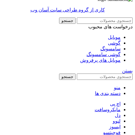
کاری از گروه طراحی سایت آسان وب
جستجو
درخواست های محبوب
موبایل
گوشی
سامسونگ
گوشی سامسونگ
موبایل های پرفروش
بستن
جستجو
منو
دسته بندی ها
اچ پی
مایکروسافت
دل
لنوو
ایسوز
فوجیتسو