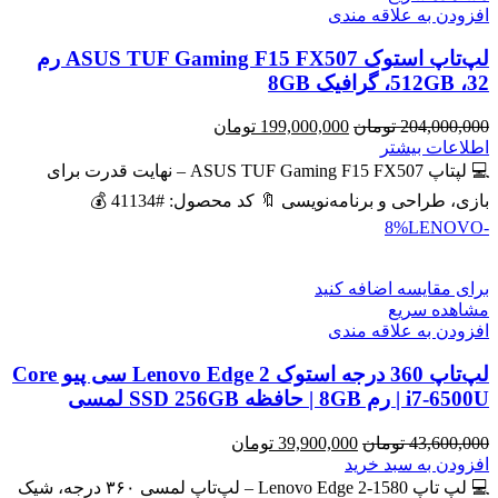
افزودن به علاقه مندی
لپ‌تاپ استوک ASUS TUF Gaming F15 FX507 رم
32، 512GB، گرافیک 8GB
قیمت
قیمت
204,000,000
تومان
199,000,000
تومان
اصلی
فعلی
اطلاعات بیشتر
204,000,000 تومان
199,000,000 تومان
💻 لپتاپ ASUS TUF Gaming F15 FX507 – نهایت قدرت برای
بود.
است.
بازی، طراحی و برنامه‌نویسی 🔖 کد محصول: #41134 💰
LENOVO
-8%
برای مقایسه اضافه کنید
مشاهده سریع
افزودن به علاقه مندی
لپ‌تاپ 360 درجه استوک Lenovo Edge 2 سی پیو Core
i7-6500U | رم 8GB | حافظه SSD 256GB لمسی
قیمت
قیمت
43,600,000
تومان
39,900,000
تومان
اصلی
فعلی
افزودن به سبد خرید
43,600,000 تومان
39,900,000 تومان
💻 لپ تاپ Lenovo Edge 2-1580 – لپ‌تاپ لمسی ۳۶۰ درجه، شیک