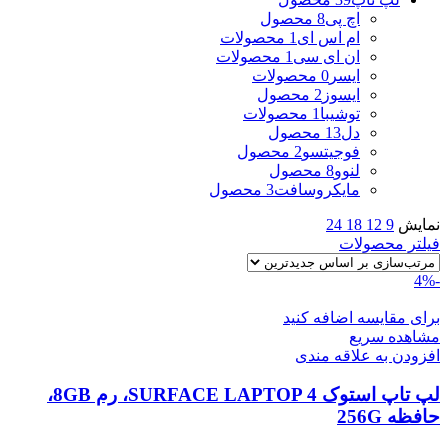
اچ پی
8 محصول
ام اس ای
1 محصولات
ان ای سی
1 محصولات
ایسر
0 محصولات
ایسوز
2 محصول
توشیبا
1 محصولات
دل
13 محصول
فوجیتسو
2 محصول
لنوو
8 محصول
مایکروسافت
3 محصول
نمایش
9
12
18
24
فیلتر محصولات
-4%
برای مقایسه اضافه کنید
مشاهده سریع
افزودن به علاقه مندی
لپ تاپ استوک SURFACE LAPTOP 4، رم 8GB،
حافظه 256G