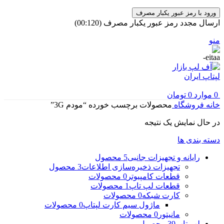
ورود با رمز عبور یکبار مصرف
ارسال مجدد رمز عبور یکبار مصرف
(00:
120
)
منو
0
موارد
0
تومان
خانه
فروشگاه
محصولات برچسب خورده “مودم 3G”
در حال نمایش یک نتیجه
دسته بندی ها
رایانه و تجهیزات جانبی
5 محصول
تجهیزات ذخیره‌سازی اطلاعات
3 محصول
قطعات کامپیوتر
0 محصولات
قطعات لپ تاپ
1 محصولات
کارت شبکه
0 محصولات
ماژول سیم کارت لپتاپ
0 محصولات
مانیتور
0 محصولات
لپ تاپ
39 محصول