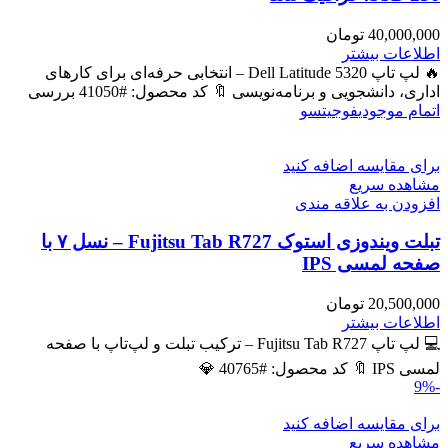
40,000,000
تومان
اطلاعات بیشتر
🔥 لپ تاپ Dell Latitude 5320 – انتخابی حرفه‌ای برای کارهای
اداری، دانشجویی و برنامه‌نویسی 🔖 کد محصول: #41050 بررسی
اتمام موجودی
فوجیتسو
برای مقایسه اضافه کنید
مشاهده سریع
افزودن به علاقه مندی
تبلت ویندوزی استوک Fujitsu Tab R727 – نسل ۷ با
صفحه لمسی IPS
20,500,000
تومان
اطلاعات بیشتر
💻 لپ تاپ Fujitsu Tab R727 – ترکیب تبلت و لپ‌تاپ با صفحه
لمسی IPS 🔖 کد محصول: #40765 💎
-9%
برای مقایسه اضافه کنید
مشاهده سریع