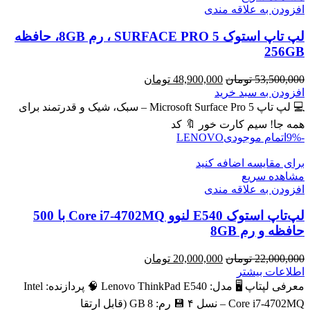
افزودن به علاقه مندی
لپ تاپ استوک SURFACE PRO 5 ، رم 8GB، حافظه
256GB
قیمت
قیمت
53,500,000
تومان
48,900,000
تومان
اصلی
فعلی
افزودن به سبد خرید
53,500,000 تومان
48,900,000 تومان
💻 لپ تاپ Microsoft Surface Pro 5 – سبک، شیک و قدرتمند برای
بود.
است.
همه جا! سیم کارت خور 🔖 کد
-9%
اتمام موجودی
LENOVO
برای مقایسه اضافه کنید
مشاهده سریع
افزودن به علاقه مندی
لپ‌تاپ استوک E540 لنوو Core i7-4702MQ با 500
حافظه و رم 8GB
قیمت
قیمت
22,000,000
تومان
20,000,000
تومان
اصلی
فعلی
اطلاعات بیشتر
22,000,000 تومان
20,000,000 تومان
معرفی لپتاپ 🖥️ مدل: Lenovo ThinkPad E540 🧠 پردازنده: Intel
بود.
است.
Core i7‑4702MQ – نسل ۴ 💾 رم: 8 GB (قابل ارتقا