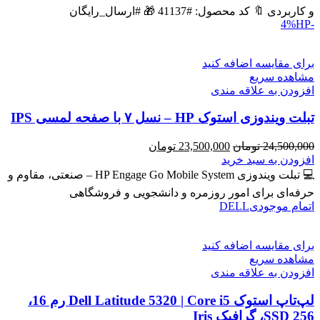
بود.
است.
و کاربردی 🔖 کد محصول: #41137 🎁 #ارسال_رایگان
HP
-4%
برای مقایسه اضافه کنید
مشاهده سریع
افزودن به علاقه مندی
تبلت ویندوزی استوک HP – نسل ۷ با صفحه لمسی IPS
قیمت
قیمت
24,500,000
تومان
23,500,000
تومان
اصلی
فعلی
افزودن به سبد خرید
24,500,000 تومان
23,500,000 تومان
💻 تبلت ویندوزی HP Engage Go Mobile System – صنعتی، مقاوم و
بود.
است.
حرفه‌ای برای امور روزمره و دانشجویی و فروشگاهی
اتمام موجودی
DELL
برای مقایسه اضافه کنید
مشاهده سریع
افزودن به علاقه مندی
لپ‌تاپ استوک Dell Latitude 5320 | Core i5 رم 16،
SSD 256، گرافیک Iris