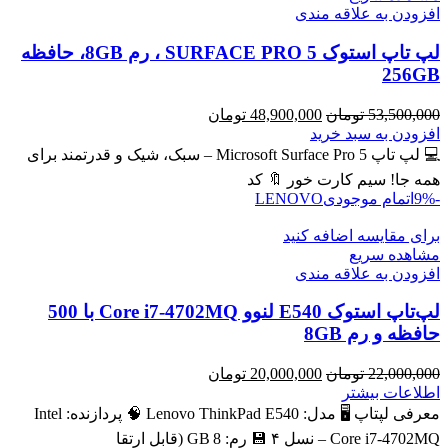
افزودن به علاقه مندی
لپ تاپ استوک SURFACE PRO 5 ، رم 8GB، حافظه
256GB
قیمت
قیمت
53,500,000
تومان
48,900,000
تومان
اصلی
فعلی
افزودن به سبد خرید
53,500,000 تومان
48,900,000 تومان
💻 لپ تاپ Microsoft Surface Pro 5 – سبک، شیک و قدرتمند برای
بود.
است.
همه جا! سیم کارت خور 🔖 کد
-9%
اتمام موجودی
LENOVO
برای مقایسه اضافه کنید
مشاهده سریع
افزودن به علاقه مندی
لپ‌تاپ استوک E540 لنوو Core i7-4702MQ با 500
حافظه و رم 8GB
قیمت
قیمت
22,000,000
تومان
20,000,000
تومان
اصلی
فعلی
اطلاعات بیشتر
22,000,000 تومان
20,000,000 تومان
معرفی لپتاپ 🖥️ مدل: Lenovo ThinkPad E540 🧠 پردازنده: Intel
بود.
است.
Core i7‑4702MQ – نسل ۴ 💾 رم: 8 GB (قابل ارتقا