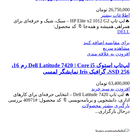
26,750,000
تومان
اطلاعات بیشتر
🔥لپ تاپ HP Elite x2 1012 G2 – سبک، شیک و حرفه‌ای برای
همراهی همیشه و همه‌جا 🔖 کد محصول:
DELL
برای مقایسه اضافه کنید
مشاهده سریع
افزودن به علاقه مندی
لپ‌تاپ استوک Dell Latitude 7420 | Core i5 رم 16،
SSD 256، گرافیک Iris نمایشگر لمسی
63,400,000
تومان
افزودن به سبد خرید
🔥 لپ تاپ Dell Latitude 7420 – انتخابی حرفه‌ای برای کارهای
اداری، دانشجویی و برنامه‌نویسی 🔖 کد محصول: #40971 بررسی
بارگیری بیشتر محصولات
درحال بارگزاری...