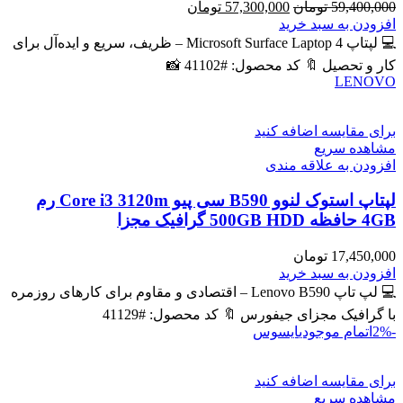
قیمت
قیمت
59,400,000
تومان
57,300,000
تومان
اصلی
فعلی
افزودن به سبد خرید
59,400,000 تومان
57,300,000 تومان
💻 لپتاپ Microsoft Surface Laptop 4 – ظریف، سریع و ایده‌آل برای
بود.
است.
کار و تحصیل 🔖 کد محصول: #41102 📸
LENOVO
برای مقایسه اضافه کنید
مشاهده سریع
افزودن به علاقه مندی
لپتاپ استوک لنوو B590 سی پیو Core i3 3120m رم
4GB حافظه 500GB HDD گرافیک مجزا
17,450,000
تومان
افزودن به سبد خرید
💻 لپ تاپ Lenovo B590 – اقتصادی و مقاوم برای کارهای روزمره
با گرافیک مجزای جیفورس 🔖 کد محصول: #41129
-2%
اتمام موجودی
ایسوس
برای مقایسه اضافه کنید
مشاهده سریع