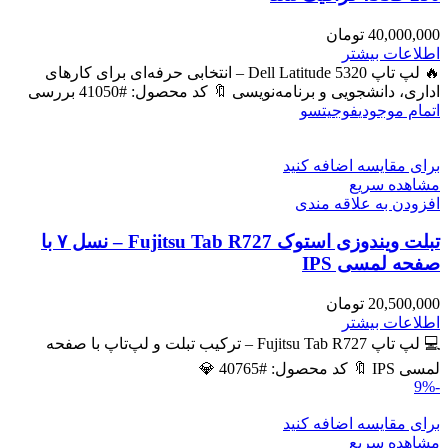
40,000,000
تومان
اطلاعات بیشتر
🔥 لپ تاپ Dell Latitude 5320 – انتخابی حرفه‌ای برای کارهای
اداری، دانشجویی و برنامه‌نویسی 🔖 کد محصول: #41050 بررسی
اتمام موجودی
فوجیتسو
برای مقایسه اضافه کنید
مشاهده سریع
افزودن به علاقه مندی
تبلت ویندوزی استوک Fujitsu Tab R727 – نسل ۷ با
صفحه لمسی IPS
20,500,000
تومان
اطلاعات بیشتر
💻 لپ تاپ Fujitsu Tab R727 – ترکیب تبلت و لپ‌تاپ با صفحه
لمسی IPS 🔖 کد محصول: #40765 💎
-9%
برای مقایسه اضافه کنید
مشاهده سریع