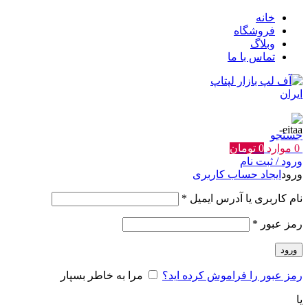
خانه
فروشگاه
وبلاگ
تماس با ما
جستجو
0
موارد
0
تومان
ورود / ثبت نام
ورود
ایجاد حساب کاربری
الزامی
نام کاربری یا آدرس ایمیل
*
الزامی
رمز عبور
*
ورود
رمز عبور را فراموش کرده اید؟
مرا به خاطر بسپار
یا