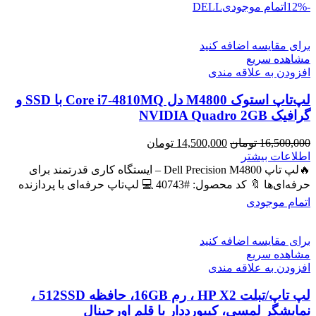
-12%
اتمام موجودی
DELL
برای مقایسه اضافه کنید
مشاهده سریع
افزودن به علاقه مندی
لپ‌تاپ استوک M4800 دل Core i7-4810MQ با SSD و
گرافیک NVIDIA Quadro 2GB
قیمت
قیمت
16,500,000
تومان
14,500,000
تومان
اصلی
فعلی
اطلاعات بیشتر
16,500,000 تومان
14,500,000 تومان
🔥لپ تاپ Dell Precision M4800 – ایستگاه کاری قدرتمند برای
بود.
است.
حرفه‌ای‌ها 🔖 کد محصول: #40743 💻 لپ‌تاپ حرفه‌ای با پردازنده
اتمام موجودی
برای مقایسه اضافه کنید
مشاهده سریع
افزودن به علاقه مندی
لپ تاپ/تبلت HP X2 ، رم 16GB، حافظه 512SSD ،
نمایشگر لمسی، کیبورددار با قلم اورجینال