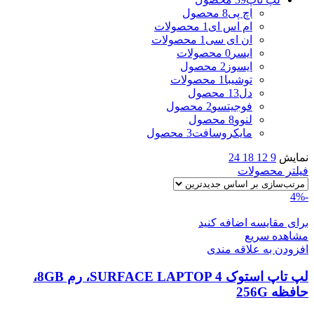
اچ پی
8 محصول
ام اس ای
1 محصولات
ان ای سی
1 محصولات
ایسر
0 محصولات
ایسوز
2 محصول
توشیبا
1 محصولات
دل
13 محصول
فوجیتسو
2 محصول
لنوو
8 محصول
مایکروسافت
3 محصول
نمایش
9
12
18
24
فیلتر محصولات
-4%
برای مقایسه اضافه کنید
مشاهده سریع
افزودن به علاقه مندی
لپ تاپ استوک SURFACE LAPTOP 4، رم 8GB،
حافظه 256G