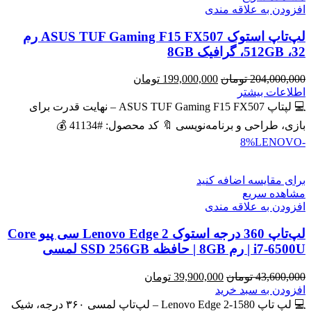
افزودن به علاقه مندی
لپ‌تاپ استوک ASUS TUF Gaming F15 FX507 رم
32، 512GB، گرافیک 8GB
قیمت
قیمت
204,000,000
تومان
199,000,000
تومان
اصلی
فعلی
اطلاعات بیشتر
204,000,000 تومان
199,000,000 تومان
💻 لپتاپ ASUS TUF Gaming F15 FX507 – نهایت قدرت برای
بود.
است.
بازی، طراحی و برنامه‌نویسی 🔖 کد محصول: #41134 💰
LENOVO
-8%
برای مقایسه اضافه کنید
مشاهده سریع
افزودن به علاقه مندی
لپ‌تاپ 360 درجه استوک Lenovo Edge 2 سی پیو Core
i7-6500U | رم 8GB | حافظه SSD 256GB لمسی
قیمت
قیمت
43,600,000
تومان
39,900,000
تومان
اصلی
فعلی
افزودن به سبد خرید
43,600,000 تومان
39,900,000 تومان
💻 لپ تاپ Lenovo Edge 2-1580 – لپ‌تاپ لمسی ۳۶۰ درجه، شیک