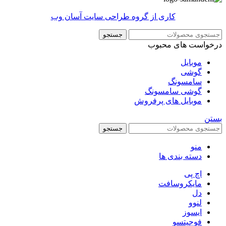
کاری از گروه طراحی سایت آسان وب
جستجو
درخواست های محبوب
موبایل
گوشی
سامسونگ
گوشی سامسونگ
موبایل های پرفروش
بستن
جستجو
منو
دسته بندی ها
اچ پی
مایکروسافت
دل
لنوو
ایسوز
فوجیتسو