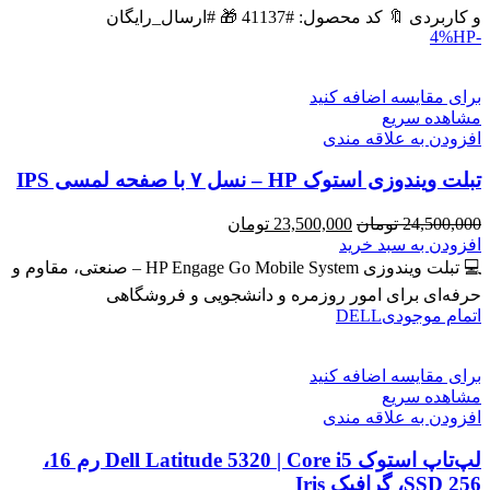
بود.
است.
و کاربردی 🔖 کد محصول: #41137 🎁 #ارسال_رایگان
HP
-4%
برای مقایسه اضافه کنید
مشاهده سریع
افزودن به علاقه مندی
تبلت ویندوزی استوک HP – نسل ۷ با صفحه لمسی IPS
قیمت
قیمت
24,500,000
تومان
23,500,000
تومان
اصلی
فعلی
افزودن به سبد خرید
24,500,000 تومان
23,500,000 تومان
💻 تبلت ویندوزی HP Engage Go Mobile System – صنعتی، مقاوم و
بود.
است.
حرفه‌ای برای امور روزمره و دانشجویی و فروشگاهی
اتمام موجودی
DELL
برای مقایسه اضافه کنید
مشاهده سریع
افزودن به علاقه مندی
لپ‌تاپ استوک Dell Latitude 5320 | Core i5 رم 16،
SSD 256، گرافیک Iris