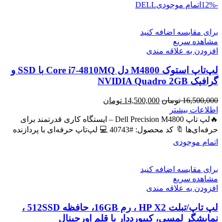
-12%
اتمام موجودی
DELL
برای مقایسه اضافه کنید
مشاهده سریع
افزودن به علاقه مندی
لپ‌تاپ استوک M4800 دل Core i7-4810MQ با SSD و
گرافیک NVIDIA Quadro 2GB
قیمت
قیمت
16,500,000
تومان
14,500,000
تومان
اصلی
فعلی
اطلاعات بیشتر
16,500,000 تومان
14,500,000 تومان
🔥لپ تاپ Dell Precision M4800 – ایستگاه کاری قدرتمند برای
بود.
است.
حرفه‌ای‌ها 🔖 کد محصول: #40743 💻 لپ‌تاپ حرفه‌ای با پردازنده
اتمام موجودی
برای مقایسه اضافه کنید
مشاهده سریع
افزودن به علاقه مندی
لپ تاپ/تبلت HP X2 ، رم 16GB، حافظه 512SSD ،
نمایشگر لمسی، کیبورددار با قلم اورجینال