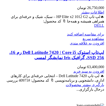
26,750,000
تومان
اطلاعات بیشتر
🔥لپ تاپ HP Elite x2 1012 G2 – سبک، شیک و حرفه‌ای برای
همراهی همیشه و همه‌جا 🔖 کد محصول:
DELL
برای مقایسه اضافه کنید
مشاهده سریع
افزودن به علاقه مندی
لپ‌تاپ استوک Dell Latitude 7420 | Core i5 رم 16،
SSD 256، گرافیک Iris نمایشگر لمسی
63,400,000
تومان
افزودن به سبد خرید
🔥 لپ تاپ Dell Latitude 7420 – انتخابی حرفه‌ای برای کارهای
اداری، دانشجویی و برنامه‌نویسی 🔖 کد محصول: #40971 بررسی
بارگیری بیشتر محصولات
درحال بارگزاری...