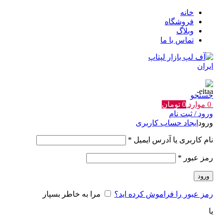
خانه
فروشگاه
وبلاگ
تماس با ما
جستجو
0
موارد
0
تومان
ورود / ثبت نام
ورود
ایجاد حساب کاربری
الزامی
نام کاربری یا آدرس ایمیل
*
الزامی
رمز عبور
*
ورود
رمز عبور را فراموش کرده اید؟
مرا به خاطر بسپار
یا