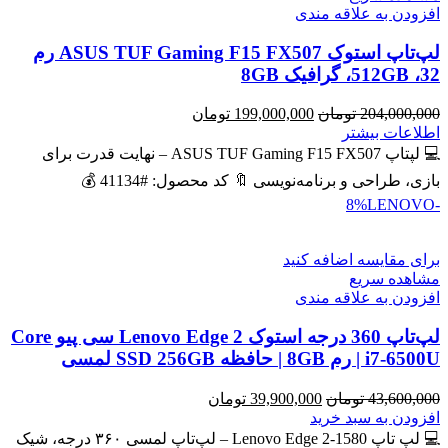
افزودن به علاقه مندی
لپ‌تاپ استوک ASUS TUF Gaming F15 FX507 رم
32، 512GB، گرافیک 8GB
قیمت
قیمت
204,000,000
تومان
199,000,000
تومان
اصلی
فعلی
اطلاعات بیشتر
204,000,000 تومان
199,000,000 تومان
💻 لپتاپ ASUS TUF Gaming F15 FX507 – نهایت قدرت برای
بود.
است.
بازی، طراحی و برنامه‌نویسی 🔖 کد محصول: #41134 💰
LENOVO
-8%
برای مقایسه اضافه کنید
مشاهده سریع
افزودن به علاقه مندی
لپ‌تاپ 360 درجه استوک Lenovo Edge 2 سی پیو Core
i7-6500U | رم 8GB | حافظه SSD 256GB لمسی
قیمت
قیمت
43,600,000
تومان
39,900,000
تومان
اصلی
فعلی
افزودن به سبد خرید
43,600,000 تومان
39,900,000 تومان
💻 لپ تاپ Lenovo Edge 2-1580 – لپ‌تاپ لمسی ۳۶۰ درجه، شیک