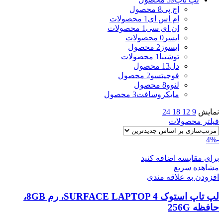
اچ پی
8 محصول
ام اس ای
1 محصولات
ان ای سی
1 محصولات
ایسر
0 محصولات
ایسوز
2 محصول
توشیبا
1 محصولات
دل
13 محصول
فوجیتسو
2 محصول
لنوو
8 محصول
مایکروسافت
3 محصول
نمایش
9
12
18
24
فیلتر محصولات
-4%
برای مقایسه اضافه کنید
مشاهده سریع
افزودن به علاقه مندی
لپ تاپ استوک SURFACE LAPTOP 4، رم 8GB،
حافظه 256G