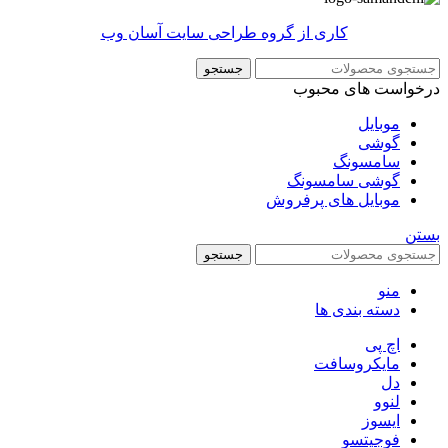
کاری از گروه طراحی سایت آسان وب
جستجو
درخواست های محبوب
موبایل
گوشی
سامسونگ
گوشی سامسونگ
موبایل های پرفروش
بستن
جستجو
منو
دسته بندی ها
اچ پی
مایکروسافت
دل
لنوو
ایسوز
فوجیتسو