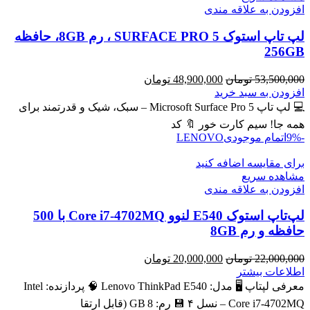
افزودن به علاقه مندی
لپ تاپ استوک SURFACE PRO 5 ، رم 8GB، حافظه
256GB
قیمت
قیمت
53,500,000
تومان
48,900,000
تومان
اصلی
فعلی
افزودن به سبد خرید
53,500,000 تومان
48,900,000 تومان
💻 لپ تاپ Microsoft Surface Pro 5 – سبک، شیک و قدرتمند برای
بود.
است.
همه جا! سیم کارت خور 🔖 کد
-9%
اتمام موجودی
LENOVO
برای مقایسه اضافه کنید
مشاهده سریع
افزودن به علاقه مندی
لپ‌تاپ استوک E540 لنوو Core i7-4702MQ با 500
حافظه و رم 8GB
قیمت
قیمت
22,000,000
تومان
20,000,000
تومان
اصلی
فعلی
اطلاعات بیشتر
22,000,000 تومان
20,000,000 تومان
معرفی لپتاپ 🖥️ مدل: Lenovo ThinkPad E540 🧠 پردازنده: Intel
بود.
است.
Core i7‑4702MQ – نسل ۴ 💾 رم: 8 GB (قابل ارتقا