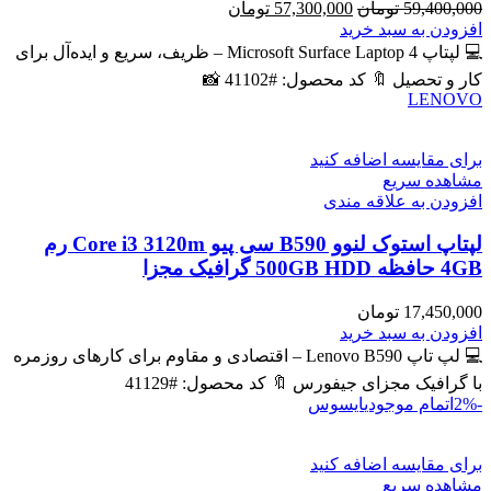
قیمت
قیمت
59,400,000
تومان
57,300,000
تومان
اصلی
فعلی
افزودن به سبد خرید
59,400,000 تومان
57,300,000 تومان
💻 لپتاپ Microsoft Surface Laptop 4 – ظریف، سریع و ایده‌آل برای
بود.
است.
کار و تحصیل 🔖 کد محصول: #41102 📸
LENOVO
برای مقایسه اضافه کنید
مشاهده سریع
افزودن به علاقه مندی
لپتاپ استوک لنوو B590 سی پیو Core i3 3120m رم
4GB حافظه 500GB HDD گرافیک مجزا
17,450,000
تومان
افزودن به سبد خرید
💻 لپ تاپ Lenovo B590 – اقتصادی و مقاوم برای کارهای روزمره
با گرافیک مجزای جیفورس 🔖 کد محصول: #41129
-2%
اتمام موجودی
ایسوس
برای مقایسه اضافه کنید
مشاهده سریع