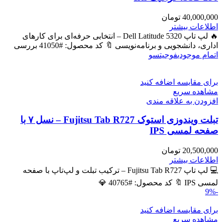
40,000,000
تومان
اطلاعات بیشتر
🔥 لپ تاپ Dell Latitude 5320 – انتخابی حرفه‌ای برای کارهای
اداری، دانشجویی و برنامه‌نویسی 🔖 کد محصول: #41050 بررسی
اتمام موجودی
فوجیتسو
برای مقایسه اضافه کنید
مشاهده سریع
افزودن به علاقه مندی
تبلت ویندوزی استوک Fujitsu Tab R727 – نسل ۷ با
صفحه لمسی IPS
20,500,000
تومان
اطلاعات بیشتر
💻 لپ تاپ Fujitsu Tab R727 – ترکیب تبلت و لپ‌تاپ با صفحه
لمسی IPS 🔖 کد محصول: #40765 💎
-9%
برای مقایسه اضافه کنید
مشاهده سریع