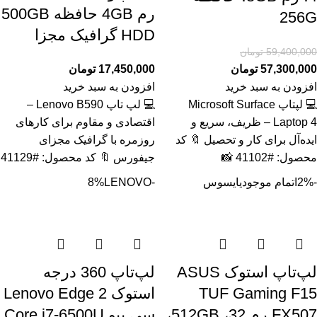
رم 4GB حافظه 500GB
256G
HDD گرافیک مجزا
59,400,000
تومان
57,300,000
تومان
17,450,000
تومان
افزودن به سبد خرید
افزودن به سبد خرید
💻 لپتاپ Microsoft Surface
💻 لپ تاپ Lenovo B590 –
Laptop 4 – ظریف، سریع و
اقتصادی و مقاوم برای کارهای
ایده‌آل برای کار و تحصیل 🔖 کد
روزمره با گرافیک مجزای
محصول: #41102 📸
جیفورس 🔖 کد محصول: #41129
-2%
اتمام موجودی
ایسوس
-8%
LENOVO
لپ‌تاپ استوک ASUS
لپ‌تاپ 360 درجه
TUF Gaming F15
استوک Lenovo Edge 2
FX507 رم 32، 512GB،
سی پیو Core i7-6500U