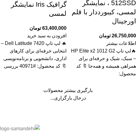
512SSD ، نمایشگر
گرافیک Iris نمایشگر
لمسی، کیبورددار با قلم
لمسی
اورجینال
63,400,000
تومان
26,750,000
تومان
افزودن به سبد خرید
اطلاعات بیشتر
🔥 لپ تاپ Dell Latitude 7420 –
🔥لپ تاپ HP Elite x2 1012 G2
انتخابی حرفه‌ای برای کارهای
– سبک، شیک و حرفه‌ای برای
اداری، دانشجویی و برنامه‌نویسی
همراهی همیشه و همه‌جا 🔖 کد
🔖 کد محصول: #40971 بررسی
محصول:
بارگیری بیشتر محصولات
درحال بارگزاری...