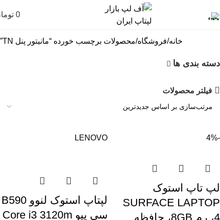
0
توما
خانه
فروشگاه
محصولات برچسب خورده “مانیتور پنل TN”
دسته بندی ها
فیلتر محصولات
LENOVO
-4%
لپ تاپ استوک
لپتاپ استوک لنوو B590
SURFACE LAPTOP
سی پیو Core i3 3120m
4، رم 8GB، حافظه