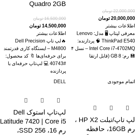
Quadro 2GB
22,000,000
تومان
20,000,000
تومان
16,500,000
تومان
اطلاعات بیشتر
14,500,000
تومان
معرفی لپتاپ 🖥️ مدل: Lenovo
اطلاعات بیشتر
ThinkPad E540 🧠 پردازنده:
🔥لپ تاپ Dell Precision
Intel Core i7‑4702MQ – نسل ۴
M4800 – ایستگاه کاری قدرتمند
💾 رم: 8 GB (قابل ارتقا
برای حرفه‌ای‌ها 🔖 کد محصول:
#40743 💻 لپ‌تاپ حرفه‌ای با
پردازنده
اتمام موجودی
DELL
لپ‌تاپ استوک Dell
لپ تاپ/تبلت HP X2 ،
Latitude 7420 | Core i5
رم 16GB، حافظه
رم 16، SSD 256،