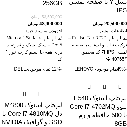
نسل ۷ با صفحه لمسی
256GB
IPS
53,500,000
تومان
20,500,000
تومان
48,900,000
تومان
اطلاعات بیشتر
افزودن به سبد خرید
💻 لپ تاپ Fujitsu Tab R727 –
💻 لپ تاپ Microsoft Surface
ترکیب تبلت و لپ‌تاپ با صفحه
Pro 5 – سبک، شیک و قدرتمند
لمسی IPS 🔖 کد محصول:
برای همه جا! سیم کارت خور 🔖
#40765 💎
کد
-9%
اتمام موجودی
LENOVO
-12%
اتمام موجودی
DELL
لپ‌تاپ استوک E540
لپ‌تاپ استوک M4800
لنوو Core i7-4702MQ
دل Core i7-4810MQ با
با 500 حافظه و رم
SSD و گرافیک NVIDIA
8GB