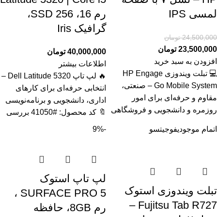
لمسی IPS
رم 16، SSD 256،
گرافیک Iris
24,500,000
تومان
23,500,000
تومان
40,000,000
تومان
افزودن به سبد خرید
اطلاعات بیشتر
💻 تبلت ویندوزی HP Engage
🔥 لپ تاپ Dell Latitude 5320 –
Go Mobile System – صنعتی،
انتخابی حرفه‌ای برای کارهای
مقاوم و حرفه‌ای برای امور
اداری، دانشجویی و برنامه‌نویسی
روزمره و دانشجویی و فروشگاهی
🔖 کد محصول: #41050 بررسی
اتمام موجودی
فوجیتسو
-9%
لپ تاپ استوک
تبلت ویندوزی استوک
SURFACE PRO 5 ،
Fujitsu Tab R727 –
رم 8GB، حافظه