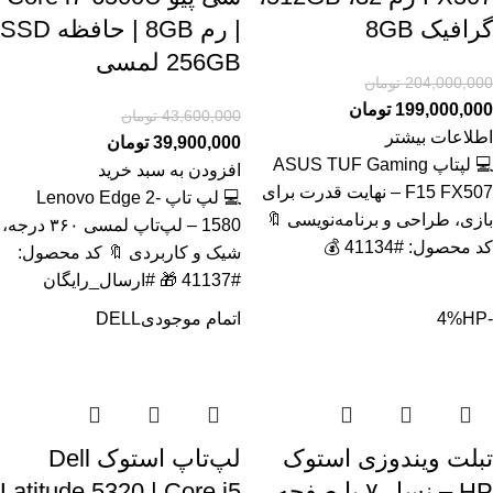
گرافیک 8GB
| رم 8GB | حافظه SSD
256GB لمسی
204,000,000
تومان
199,000,000
تومان
43,600,000
تومان
اطلاعات بیشتر
39,900,000
تومان
💻 لپتاپ ASUS TUF Gaming
افزودن به سبد خرید
F15 FX507 – نهایت قدرت برای
💻 لپ تاپ Lenovo Edge 2-
بازی، طراحی و برنامه‌نویسی 🔖
1580 – لپ‌تاپ لمسی ۳۶۰ درجه،
کد محصول: #41134 💰
شیک و کاربردی 🔖 کد محصول:
#41137 🎁 #ارسال_رایگان
-4%
HP
اتمام موجودی
DELL
تبلت ویندوزی استوک
لپ‌تاپ استوک Dell
HP – نسل ۷ با صفحه
Latitude 5320 | Core i5