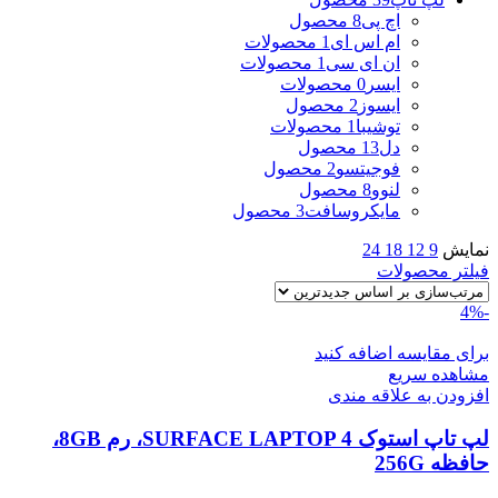
اچ پی
8 محصول
ام اس ای
1 محصولات
ان ای سی
1 محصولات
ایسر
0 محصولات
ایسوز
2 محصول
توشیبا
1 محصولات
دل
13 محصول
فوجیتسو
2 محصول
لنوو
8 محصول
مایکروسافت
3 محصول
نمایش
9
12
18
24
فیلتر محصولات
-4%
برای مقایسه اضافه کنید
مشاهده سریع
افزودن به علاقه مندی
لپ تاپ استوک SURFACE LAPTOP 4، رم 8GB،
حافظه 256G