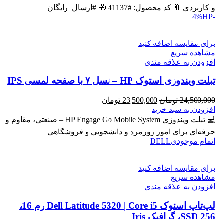
بود.
است.
و کاربردی 🔖 کد محصول: #41137 🎁 #ارسال_رایگان
HP
-4%
برای مقایسه اضافه کنید
مشاهده سریع
افزودن به علاقه مندی
تبلت ویندوزی استوک HP – نسل ۷ با صفحه لمسی IPS
قیمت
قیمت
24,500,000
تومان
23,500,000
تومان
اصلی
فعلی
افزودن به سبد خرید
24,500,000 تومان
23,500,000 تومان
💻 تبلت ویندوزی HP Engage Go Mobile System – صنعتی، مقاوم و
بود.
است.
حرفه‌ای برای امور روزمره و دانشجویی و فروشگاهی
اتمام موجودی
DELL
برای مقایسه اضافه کنید
مشاهده سریع
افزودن به علاقه مندی
لپ‌تاپ استوک Dell Latitude 5320 | Core i5 رم 16،
SSD 256، گرافیک Iris