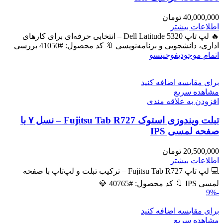
40,000,000
تومان
اطلاعات بیشتر
🔥 لپ تاپ Dell Latitude 5320 – انتخابی حرفه‌ای برای کارهای
اداری، دانشجویی و برنامه‌نویسی 🔖 کد محصول: #41050 بررسی
اتمام موجودی
فوجیتسو
برای مقایسه اضافه کنید
مشاهده سریع
افزودن به علاقه مندی
تبلت ویندوزی استوک Fujitsu Tab R727 – نسل ۷ با
صفحه لمسی IPS
20,500,000
تومان
اطلاعات بیشتر
💻 لپ تاپ Fujitsu Tab R727 – ترکیب تبلت و لپ‌تاپ با صفحه
لمسی IPS 🔖 کد محصول: #40765 💎
-9%
برای مقایسه اضافه کنید
مشاهده سریع