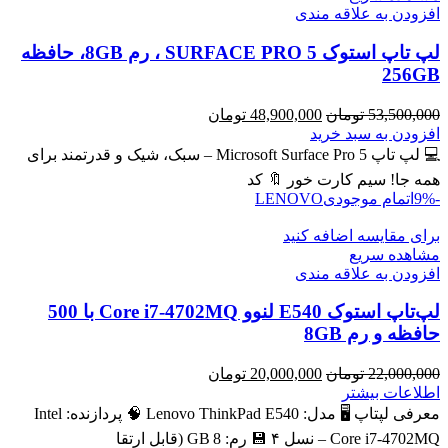
افزودن به علاقه مندی
لپ تاپ استوک SURFACE PRO 5 ، رم 8GB، حافظه
256GB
قیمت
قیمت
53,500,000
تومان
48,900,000
تومان
اصلی
فعلی
افزودن به سبد خرید
53,500,000 تومان
48,900,000 تومان
💻 لپ تاپ Microsoft Surface Pro 5 – سبک، شیک و قدرتمند برای
بود.
است.
همه جا! سیم کارت خور 🔖 کد
-9%
اتمام موجودی
LENOVO
برای مقایسه اضافه کنید
مشاهده سریع
افزودن به علاقه مندی
لپ‌تاپ استوک E540 لنوو Core i7-4702MQ با 500
حافظه و رم 8GB
قیمت
قیمت
22,000,000
تومان
20,000,000
تومان
اصلی
فعلی
اطلاعات بیشتر
22,000,000 تومان
20,000,000 تومان
معرفی لپتاپ 🖥️ مدل: Lenovo ThinkPad E540 🧠 پردازنده: Intel
بود.
است.
Core i7‑4702MQ – نسل ۴ 💾 رم: 8 GB (قابل ارتقا