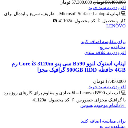
قیمت
قیمت
59,400,000
تومان
57,300,000
تومان
اصلی
فعلی
افزودن به سبد خرید
59,400,000 تومان
57,300,000 تومان
💻 لپتاپ Microsoft Surface Laptop 4 – ظریف، سریع و ایده‌آل برای
بود.
است.
کار و تحصیل 🔖 کد محصول: #41102 📸
LENOVO
برای مقایسه اضافه کنید
مشاهده سریع
افزودن به علاقه مندی
لپتاپ استوک لنوو B590 سی پیو Core i3 3120m رم
4GB حافظه 500GB HDD گرافیک مجزا
17,450,000
تومان
افزودن به سبد خرید
💻 لپ تاپ Lenovo B590 – اقتصادی و مقاوم برای کارهای روزمره
با گرافیک مجزای جیفورس 🔖 کد محصول: #41129
-2%
اتمام موجودی
ایسوس
برای مقایسه اضافه کنید
مشاهده سریع