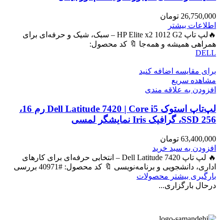
26,750,000
تومان
اطلاعات بیشتر
🔥لپ تاپ HP Elite x2 1012 G2 – سبک، شیک و حرفه‌ای برای
همراهی همیشه و همه‌جا 🔖 کد محصول:
DELL
برای مقایسه اضافه کنید
مشاهده سریع
افزودن به علاقه مندی
لپ‌تاپ استوک Dell Latitude 7420 | Core i5 رم 16،
SSD 256، گرافیک Iris نمایشگر لمسی
63,400,000
تومان
افزودن به سبد خرید
🔥 لپ تاپ Dell Latitude 7420 – انتخابی حرفه‌ای برای کارهای
اداری، دانشجویی و برنامه‌نویسی 🔖 کد محصول: #40971 بررسی
بارگیری بیشتر محصولات
درحال بارگزاری...