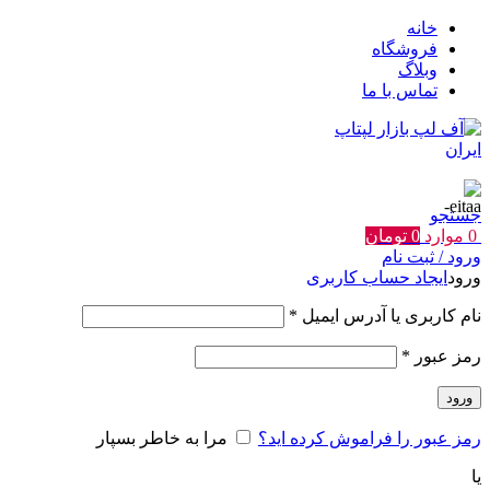
خانه
فروشگاه
وبلاگ
تماس با ما
جستجو
0
موارد
0
تومان
ورود / ثبت نام
ورود
ایجاد حساب کاربری
الزامی
نام کاربری یا آدرس ایمیل
*
الزامی
رمز عبور
*
ورود
رمز عبور را فراموش کرده اید؟
مرا به خاطر بسپار
یا