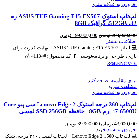
افزودن به علاقه مندی
لپ‌تاپ استوک ASUS TUF Gaming F15 FX507 رم
32، 512GB، گرافیک 8GB
قیمت
قیمت
204,000,000
تومان
199,000,000
تومان
اصلی
فعلی
اطلاعات بیشتر
204,000,000 تومان
199,000,000 تومان
💻 لپتاپ ASUS TUF Gaming F15 FX507 – نهایت قدرت برای
بود.
است.
بازی، طراحی و برنامه‌نویسی 🔖 کد محصول: #41134 💰
LENOVO
-8%
برای مقایسه اضافه کنید
مشاهده سریع
افزودن به علاقه مندی
لپ‌تاپ 360 درجه استوک Lenovo Edge 2 سی پیو Core
i7-6500U | رم 8GB | حافظه SSD 256GB لمسی
قیمت
قیمت
43,600,000
تومان
39,900,000
تومان
اصلی
فعلی
افزودن به سبد خرید
43,600,000 تومان
39,900,000 تومان
💻 لپ تاپ Lenovo Edge 2-1580 – لپ‌تاپ لمسی ۳۶۰ درجه، شیک