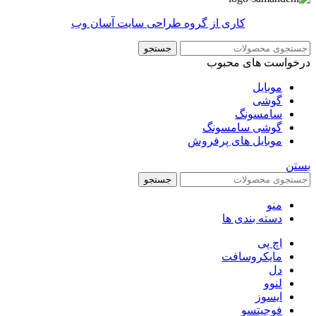
کاری از گروه طراحی سایت آسان وب
جستجو
درخواست های محبوب
موبایل
گوشی
سامسونگ
گوشی سامسونگ
موبایل های پرفروش
بستن
جستجو
منو
دسته بندی ها
اچ پی
مایکروسافت
دل
لنوو
ایسوز
فوجیتسو