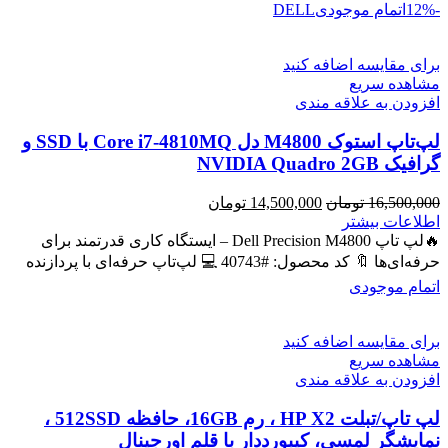
-12%
اتمام موجودی
DELL
برای مقایسه اضافه کنید
مشاهده سریع
افزودن به علاقه مندی
لپ‌تاپ استوک M4800 دل Core i7-4810MQ با SSD و
گرافیک NVIDIA Quadro 2GB
قیمت
قیمت
16,500,000
تومان
14,500,000
تومان
اصلی
فعلی
اطلاعات بیشتر
16,500,000 تومان
14,500,000 تومان
🔥لپ تاپ Dell Precision M4800 – ایستگاه کاری قدرتمند برای
بود.
است.
حرفه‌ای‌ها 🔖 کد محصول: #40743 💻 لپ‌تاپ حرفه‌ای با پردازنده
اتمام موجودی
برای مقایسه اضافه کنید
مشاهده سریع
افزودن به علاقه مندی
لپ تاپ/تبلت HP X2 ، رم 16GB، حافظه 512SSD ،
نمایشگر لمسی، کیبورددار با قلم اورجینال