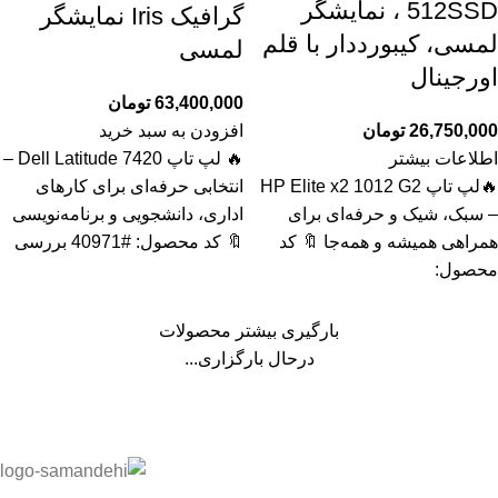
512SSD ، نمایشگر
گرافیک Iris نمایشگر
لمسی، کیبورددار با قلم
لمسی
اورجینال
63,400,000
تومان
26,750,000
تومان
افزودن به سبد خرید
اطلاعات بیشتر
🔥 لپ تاپ Dell Latitude 7420 –
🔥لپ تاپ HP Elite x2 1012 G2
انتخابی حرفه‌ای برای کارهای
– سبک، شیک و حرفه‌ای برای
اداری، دانشجویی و برنامه‌نویسی
همراهی همیشه و همه‌جا 🔖 کد
🔖 کد محصول: #40971 بررسی
محصول:
بارگیری بیشتر محصولات
درحال بارگزاری...