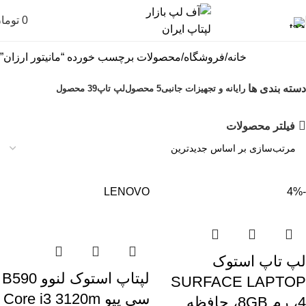
0
توما
خانه
فروشگاه
محصولات برچسب خورده “مانیتور ارزان”
دسته بندی ها
رایانه و تجهیزات جانبی
5 محصول
لپ تاپ
39 محصول
فیلتر محصولات
LENOVO
-4%
لپ تاپ استوک
لپتاپ استوک لنوو B590
SURFACE LAPTOP
سی پیو Core i3 3120m
4، رم 8GB، حافظه