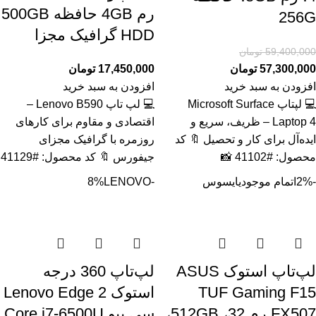
رم 4GB حافظه 500GB
256G
HDD گرافیک مجزا
59,400,000
تومان
57,300,000
تومان
17,450,000
تومان
افزودن به سبد خرید
افزودن به سبد خرید
💻 لپتاپ Microsoft Surface
💻 لپ تاپ Lenovo B590 –
Laptop 4 – ظریف، سریع و
اقتصادی و مقاوم برای کارهای
ایده‌آل برای کار و تحصیل 🔖 کد
روزمره با گرافیک مجزای
محصول: #41102 📸
جیفورس 🔖 کد محصول: #41129
-2%
اتمام موجودی
ایسوس
-8%
LENOVO
لپ‌تاپ استوک ASUS
لپ‌تاپ 360 درجه
TUF Gaming F15
استوک Lenovo Edge 2
FX507 رم 32، 512GB،
سی پیو Core i7-6500U