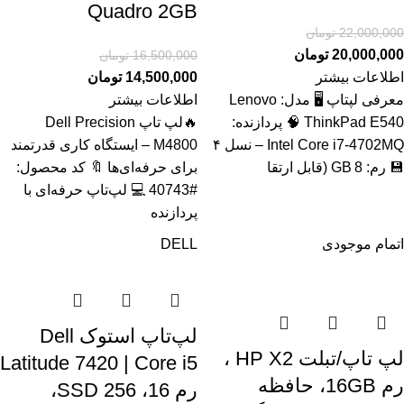
Quadro 2GB
22,000,000
تومان
20,000,000
تومان
16,500,000
تومان
اطلاعات بیشتر
14,500,000
تومان
معرفی لپتاپ 🖥️ مدل: Lenovo
اطلاعات بیشتر
ThinkPad E540 🧠 پردازنده:
🔥لپ تاپ Dell Precision
Intel Core i7‑4702MQ – نسل ۴
M4800 – ایستگاه کاری قدرتمند
💾 رم: 8 GB (قابل ارتقا
برای حرفه‌ای‌ها 🔖 کد محصول:
#40743 💻 لپ‌تاپ حرفه‌ای با
پردازنده
اتمام موجودی
DELL
لپ‌تاپ استوک Dell
لپ تاپ/تبلت HP X2 ،
Latitude 7420 | Core i5
رم 16GB، حافظه
رم 16، SSD 256،