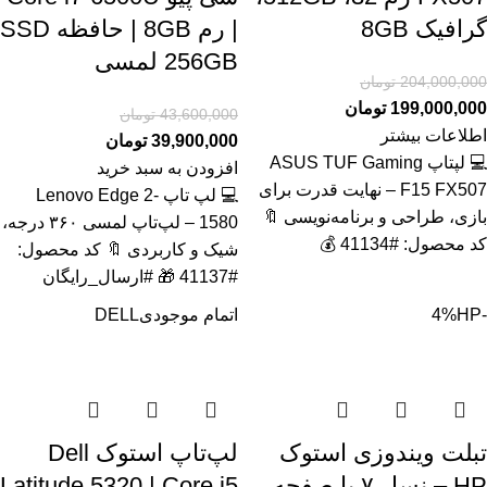
گرافیک 8GB
| رم 8GB | حافظه SSD
256GB لمسی
204,000,000
تومان
199,000,000
تومان
43,600,000
تومان
اطلاعات بیشتر
39,900,000
تومان
💻 لپتاپ ASUS TUF Gaming
افزودن به سبد خرید
F15 FX507 – نهایت قدرت برای
💻 لپ تاپ Lenovo Edge 2-
بازی، طراحی و برنامه‌نویسی 🔖
1580 – لپ‌تاپ لمسی ۳۶۰ درجه،
کد محصول: #41134 💰
شیک و کاربردی 🔖 کد محصول:
#41137 🎁 #ارسال_رایگان
-4%
HP
اتمام موجودی
DELL
تبلت ویندوزی استوک
لپ‌تاپ استوک Dell
HP – نسل ۷ با صفحه
Latitude 5320 | Core i5