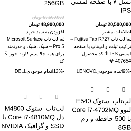
نسل ۷ با صفحه لمسی
256GB
IPS
53,500,000
تومان
20,500,000
تومان
48,900,000
تومان
اطلاعات بیشتر
افزودن به سبد خرید
💻 لپ تاپ Fujitsu Tab R727 –
💻 لپ تاپ Microsoft Surface
ترکیب تبلت و لپ‌تاپ با صفحه
Pro 5 – سبک، شیک و قدرتمند
لمسی IPS 🔖 کد محصول:
برای همه جا! سیم کارت خور 🔖
#40765 💎
کد
-9%
اتمام موجودی
LENOVO
-12%
اتمام موجودی
DELL
لپ‌تاپ استوک E540
لپ‌تاپ استوک M4800
لنوو Core i7-4702MQ
دل Core i7-4810MQ با
با 500 حافظه و رم
SSD و گرافیک NVIDIA
8GB