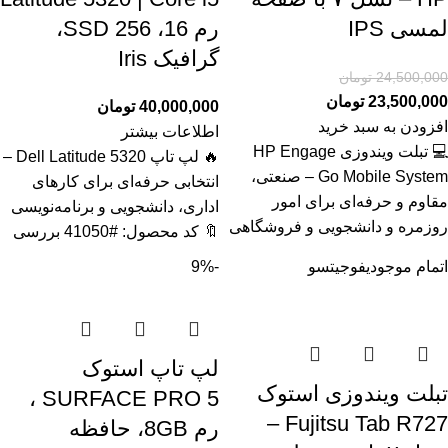
لمسی IPS
رم 16، SSD 256،
گرافیک Iris
24,500,000
تومان
23,500,000
تومان
40,000,000
تومان
افزودن به سبد خرید
اطلاعات بیشتر
💻 تبلت ویندوزی HP Engage
🔥 لپ تاپ Dell Latitude 5320 –
Go Mobile System – صنعتی،
انتخابی حرفه‌ای برای کارهای
مقاوم و حرفه‌ای برای امور
اداری، دانشجویی و برنامه‌نویسی
روزمره و دانشجویی و فروشگاهی
🔖 کد محصول: #41050 بررسی
اتمام موجودی
فوجیتسو
-9%
لپ تاپ استوک
تبلت ویندوزی استوک
SURFACE PRO 5 ،
Fujitsu Tab R727 –
رم 8GB، حافظه