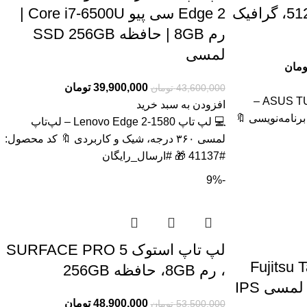
F15 FX507 رم 32، 512GB، گرافیک
Edge 2 سی پیو Core i7-6500U |
رم 8GB | حافظه SSD 256GB
لمسی
ومان
39,900,000
تومان
43,600,000
تومان
💻 لپتاپ ASUS TUF Gaming F15 FX507 –
افزودن به سبد خرید
رنامه‌نویسی 🔖
💻 لپ تاپ Lenovo Edge 2-1580 – لپ‌تاپ
لمسی ۳۶۰ درجه، شیک و کاربردی 🔖 کد محصول:
#41137 🎁 #ارسال_رایگان
-9%
لپ تاپ استوک SURFACE PRO 5
ندوزی استوک Fujitsu Tab
، رم 8GB، حافظه 256GB
48,900,000
تومان
53,500,000
تومان