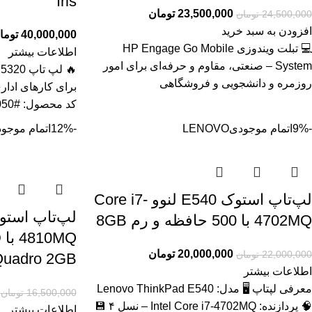
Iris
23,500,000
تومان
24,500,000
تومان
افزودن به سبد خرید
40,000,000
توما
💻 تبلت ویندوزی HP Engage Go Mobile
اطلاعات بیشتر
System – صنعتی، مقاوم و حرفه‌ای برای امور
روزمره و دانشجویی و فروشگاهی
برای کارهای ادار
کد محصول: #41050 بررسی
-9%
اتمام موجودی
LENOVO
-12%
اتمام موجو
لپ‌تاپ استوک E540 لنوو Core i7-
4702MQ با 500 حافظه و رم 8GB
20,000,000
تومان
22,000,000
تومان
uadro 2GB
اطلاعات بیشتر
معرفی لپتاپ 🖥️ مدل: Lenovo ThinkPad E540
16,500,000
تومان
🧠 پردازنده: Intel Core i7‑4702MQ – نسل ۴ 💾
اطلاعات بیشتر