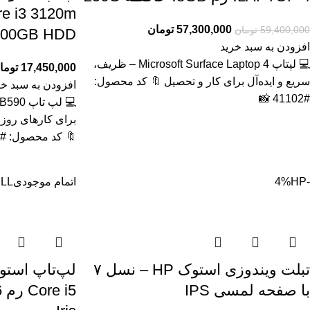
57,300,000
تومان
59,400,000
تومان
500GB HDD گرافیک مج
افزودن به سبد خرید
💻 لپتاپ Microsoft Surface Laptop 4 – ظریف،
17,450,000
توما
سریع و ایده‌آل برای کار و تحصیل 🔖 کد محصول:
افزودن به سبد خر
#41102 📸
برای کارهای روز
🔖 کد محصول: #41129
-4%
HP
اتمام موجودی
LL
تبلت ویندوزی استوک HP – نسل ۷
با صفحه لمسی IPS