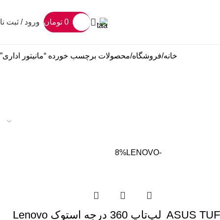
0
تومان
ورود / ثبت نا
خانه
فروشگاه
محصولات برچسب خورده “مانیتور اداری”
LENOVO
-8%
ASUS TUF Gaming
لپ‌تاپ 360 درجه استوک Lenovo