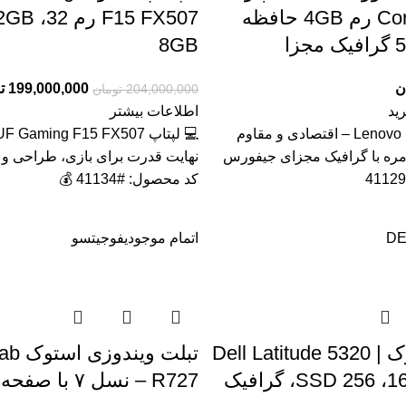
Core i3 3120m رم 4GB حافظه
زا
8GB
ن
199,000,000
ت
204,000,000
تومان
ید
اطلاعات بیشتر
💻 لپ تاپ Lenovo B590 – اقتصادی و مقاوم
مره با گرافیک مجزای جیفورس
نهایت قدرت برای بازی، طراحی و ب
کد محصول: #41134 💰
DE
اتمام موجودی
فوجیتسو
لپ‌تاپ استوک Dell Latitude 5320 |
تبلت وی
Core i5 رم 16، SSD 256، گرافیک
R727 – نسل ۷ با صفحه لمسی IPS