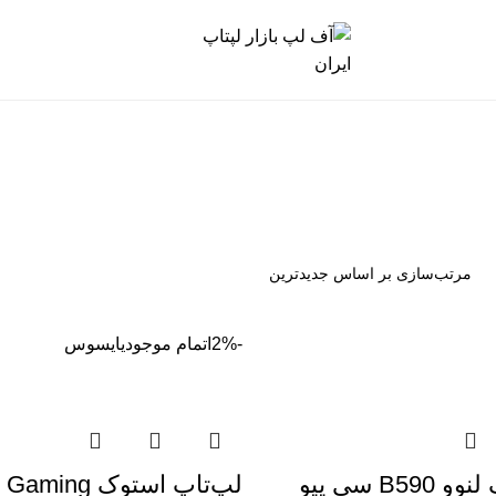
-2%
اتمام موجودی
ایسوس
لپتاپ استوک لنوو B590 سی پیو
لپ‌تاپ استوک 