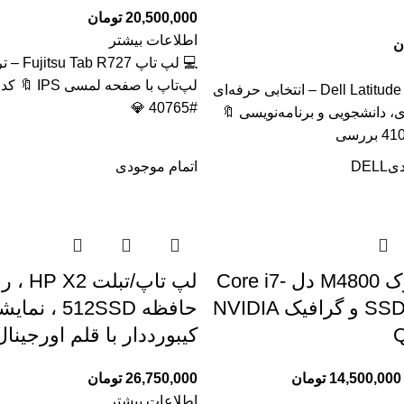
20,500,000
تومان
اطلاعات بیشتر
ن
💻 لپ تاپ 
لپ‌تاپ با صفحه 
🔥 لپ تاپ Dell Latitude 5320 – انتخابی حرفه‌ای
#40765 💎
ی، دانشجویی و برنامه‌نویسی 🔖
دی
DELL
اتمام موجودی
لپ‌تاپ استوک M4800 دل Core i7-
4810MQ با SSD و گرافیک NVIDIA
حافظه 512SSD
Q
کیبورددار با قلم اورجینال
14,500,000
تومان
26,750,000
تومان
اطلاعات بیشتر