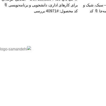
پ تاپ HP Elite x2 1012 G2 – سبک، شیک و
برای کارهای اداری، دانشجویی و برنامه‌نویسی 🔖
‌جا 🔖 کد
کد محصول: #40971 بررسی