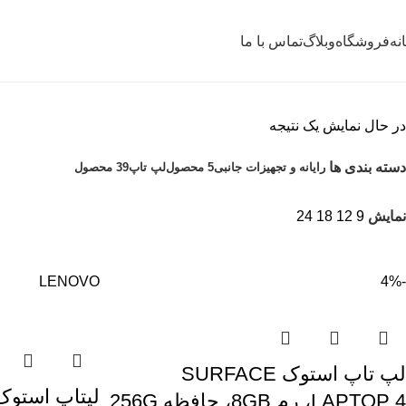
نه
فروشگاه
وبلاگ
تماس با ما
در حال نمایش یک نتیجه
دسته بندی ها
رایانه و تجهیزات جانبی
5 محصول
لپ تاپ
39 محصول
نمایش
9
12
18
24
LENOVO
-4%
لپ تاپ استوک SURFACE
LAPTOP 4، رم 8GB، حافظه 256G