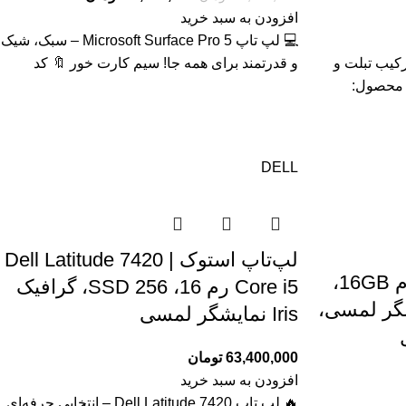
افزودن به سبد خرید
💻 لپ تاپ Microsoft Surface Pro 5 – سبک، شیک
Fujitsu Tab R727 – ترکیب تبلت و
و قدرتمند برای همه جا! سیم کارت خور 🔖 کد
لمسی IPS 🔖 کد محصول:
DELL
لپ‌تاپ استوک Dell Latitude 7420 |
لپ تاپ/تبلت HP X2 ، رم 16GB،
Core i5 رم 16، SSD 256، گرافیک
 ، نمایشگر لمسی،
Iris نمایشگر لمسی
63,400,000
تومان
افزودن به سبد خرید
🔥 لپ تاپ Dell Latitude 7420 – انتخابی حرفه‌ای