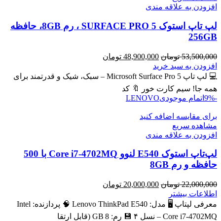
افزودن به علاقه مندی
لپ تاپ استوک SURFACE PRO 5 ، رم 8GB، حافظه
256GB
قیمت
قیمت
53,500,000
تومان
48,900,000
تومان
اصلی
فعلی
افزودن به سبد خرید
53,500,000 تومان
48,900,000 تومان
💻 لپ تاپ Microsoft Surface Pro 5 – سبک، شیک و قدرتمند برای
بود.
است.
همه جا! سیم کارت خور 🔖 کد
-9%
اتمام موجودی
LENOVO
برای مقایسه اضافه کنید
مشاهده سریع
افزودن به علاقه مندی
لپ‌تاپ استوک E540 لنوو Core i7-4702MQ با 500
حافظه و رم 8GB
قیمت
قیمت
22,000,000
تومان
20,000,000
تومان
اصلی
فعلی
اطلاعات بیشتر
22,000,000 تومان
20,000,000 تومان
معرفی لپتاپ 🖥️ مدل: Lenovo ThinkPad E540 🧠 پردازنده: Intel
بود.
است.
Core i7‑4702MQ – نسل ۴ 💾 رم: 8 GB (قابل ارتقا