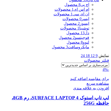
اچ پی
8 محصول
ام اس ای
1 محصولات
ان ای سی
1 محصولات
ایسر
0 محصولات
ایسوز
2 محصول
توشیبا
1 محصولات
دل
13 محصول
فوجیتسو
2 محصول
لنوو
8 محصول
مایکروسافت
3 محصول
نمایش
9
12
18
24
فیلتر محصولات
-4%
برای مقایسه اضافه کنید
مشاهده سریع
افزودن به علاقه مندی
لپ تاپ استوک SURFACE LAPTOP 4، رم 8GB،
حافظه 256G