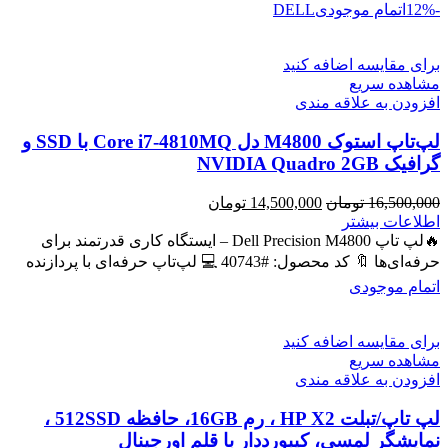
-12%
اتمام موجودی
DELL
برای مقایسه اضافه کنید
مشاهده سریع
افزودن به علاقه مندی
لپ‌تاپ استوک M4800 دل Core i7-4810MQ با SSD و
گرافیک NVIDIA Quadro 2GB
قیمت
قیمت
16,500,000
تومان
14,500,000
تومان
اصلی
فعلی
اطلاعات بیشتر
16,500,000 تومان
14,500,000 تومان
🔥لپ تاپ Dell Precision M4800 – ایستگاه کاری قدرتمند برای
بود.
است.
حرفه‌ای‌ها 🔖 کد محصول: #40743 💻 لپ‌تاپ حرفه‌ای با پردازنده
اتمام موجودی
برای مقایسه اضافه کنید
مشاهده سریع
افزودن به علاقه مندی
لپ تاپ/تبلت HP X2 ، رم 16GB، حافظه 512SSD ،
نمایشگر لمسی، کیبورددار با قلم اورجینال