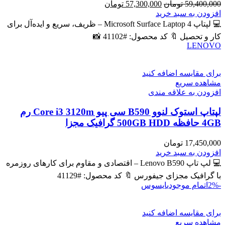
قیمت
قیمت
59,400,000
تومان
57,300,000
تومان
اصلی
فعلی
افزودن به سبد خرید
59,400,000 تومان
57,300,000 تومان
💻 لپتاپ Microsoft Surface Laptop 4 – ظریف، سریع و ایده‌آل برای
بود.
است.
کار و تحصیل 🔖 کد محصول: #41102 📸
LENOVO
برای مقایسه اضافه کنید
مشاهده سریع
افزودن به علاقه مندی
لپتاپ استوک لنوو B590 سی پیو Core i3 3120m رم
4GB حافظه 500GB HDD گرافیک مجزا
17,450,000
تومان
افزودن به سبد خرید
💻 لپ تاپ Lenovo B590 – اقتصادی و مقاوم برای کارهای روزمره
با گرافیک مجزای جیفورس 🔖 کد محصول: #41129
-2%
اتمام موجودی
ایسوس
برای مقایسه اضافه کنید
مشاهده سریع