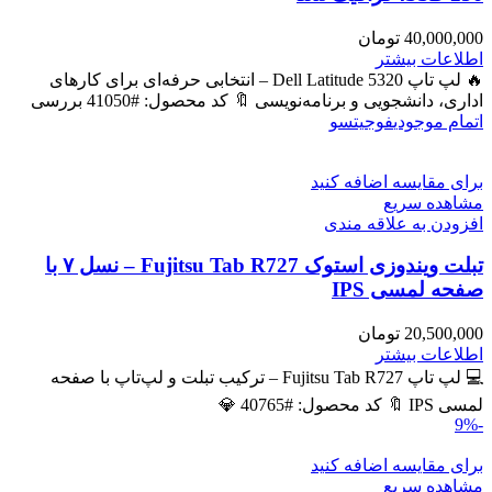
40,000,000
تومان
اطلاعات بیشتر
🔥 لپ تاپ Dell Latitude 5320 – انتخابی حرفه‌ای برای کارهای
اداری، دانشجویی و برنامه‌نویسی 🔖 کد محصول: #41050 بررسی
اتمام موجودی
فوجیتسو
برای مقایسه اضافه کنید
مشاهده سریع
افزودن به علاقه مندی
تبلت ویندوزی استوک Fujitsu Tab R727 – نسل ۷ با
صفحه لمسی IPS
20,500,000
تومان
اطلاعات بیشتر
💻 لپ تاپ Fujitsu Tab R727 – ترکیب تبلت و لپ‌تاپ با صفحه
لمسی IPS 🔖 کد محصول: #40765 💎
-9%
برای مقایسه اضافه کنید
مشاهده سریع