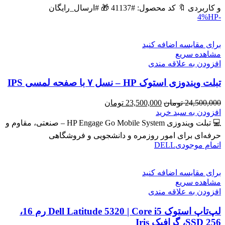
بود.
است.
و کاربردی 🔖 کد محصول: #41137 🎁 #ارسال_رایگان
HP
-4%
برای مقایسه اضافه کنید
مشاهده سریع
افزودن به علاقه مندی
تبلت ویندوزی استوک HP – نسل ۷ با صفحه لمسی IPS
قیمت
قیمت
24,500,000
تومان
23,500,000
تومان
اصلی
فعلی
افزودن به سبد خرید
24,500,000 تومان
23,500,000 تومان
💻 تبلت ویندوزی HP Engage Go Mobile System – صنعتی، مقاوم و
بود.
است.
حرفه‌ای برای امور روزمره و دانشجویی و فروشگاهی
اتمام موجودی
DELL
برای مقایسه اضافه کنید
مشاهده سریع
افزودن به علاقه مندی
لپ‌تاپ استوک Dell Latitude 5320 | Core i5 رم 16،
SSD 256، گرافیک Iris