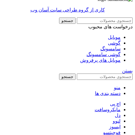
کاری از گروه طراحی سایت آسان وب
جستجو
درخواست های محبوب
موبایل
گوشی
سامسونگ
گوشی سامسونگ
موبایل های پرفروش
بستن
جستجو
منو
دسته بندی ها
اچ پی
مایکروسافت
دل
لنوو
ایسوز
فوجیتسو