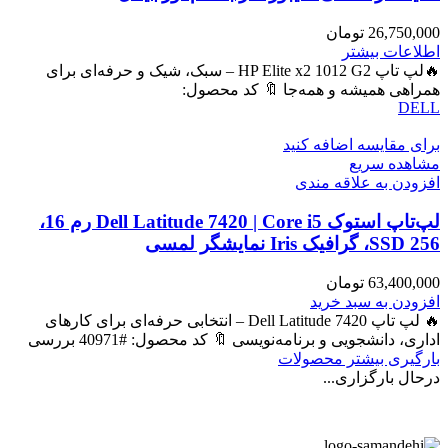
26,750,000
تومان
اطلاعات بیشتر
🔥لپ تاپ HP Elite x2 1012 G2 – سبک، شیک و حرفه‌ای برای
همراهی همیشه و همه‌جا 🔖 کد محصول:
DELL
برای مقایسه اضافه کنید
مشاهده سریع
افزودن به علاقه مندی
لپ‌تاپ استوک Dell Latitude 7420 | Core i5 رم 16،
SSD 256، گرافیک Iris نمایشگر لمسی
63,400,000
تومان
افزودن به سبد خرید
🔥 لپ تاپ Dell Latitude 7420 – انتخابی حرفه‌ای برای کارهای
اداری، دانشجویی و برنامه‌نویسی 🔖 کد محصول: #40971 بررسی
بارگیری بیشتر محصولات
درحال بارگزاری...