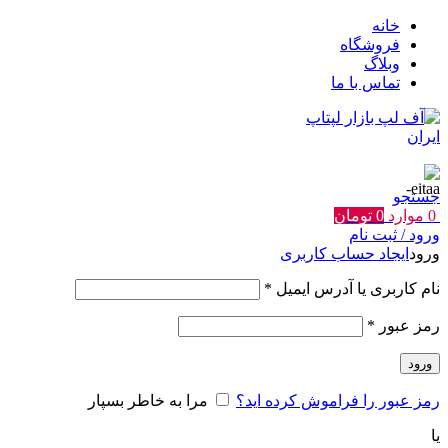
خانه
فروشگاه
وبلاگ
تماس با ما
جستجو
0
موارد
0
تومان
ورود / ثبت نام
ورود
ایجاد حساب کاربری
الزامی
نام کاربری یا آدرس ایمیل
*
الزامی
رمز عبور
*
ورود
رمز عبور را فراموش کرده اید؟
مرا به خاطر بسپار
یا