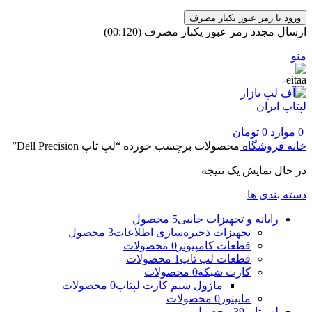
ورود با رمز عبور یکبار مصرف
ارسال مجدد رمز عبور یکبار مصرف
(00:
120
)
منو
0
موارد
0
تومان
خانه
فروشگاه
محصولات برچسب خورده “لپ تاپ Dell Precision”
در حال نمایش یک نتیجه
دسته بندی ها
رایانه و تجهیزات جانبی
5 محصول
تجهیزات ذخیره‌سازی اطلاعات
3 محصول
قطعات کامپیوتر
0 محصولات
قطعات لپ تاپ
1 محصولات
کارت شبکه
0 محصولات
ماژول سیم کارت لپتاپ
0 محصولات
مانیتور
0 محصولات
لپ تاپ
39 محصول