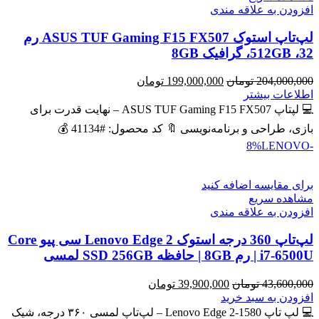
افزودن به علاقه مندی
لپ‌تاپ استوک ASUS TUF Gaming F15 FX507 رم
32، 512GB، گرافیک 8GB
قیمت
قیمت
204,000,000
تومان
199,000,000
تومان
اصلی
فعلی
اطلاعات بیشتر
204,000,000 تومان
199,000,000 تومان
💻 لپتاپ ASUS TUF Gaming F15 FX507 – نهایت قدرت برای
بود.
است.
بازی، طراحی و برنامه‌نویسی 🔖 کد محصول: #41134 💰
LENOVO
-8%
برای مقایسه اضافه کنید
مشاهده سریع
افزودن به علاقه مندی
لپ‌تاپ 360 درجه استوک Lenovo Edge 2 سی پیو Core
i7-6500U | رم 8GB | حافظه SSD 256GB لمسی
قیمت
قیمت
43,600,000
تومان
39,900,000
تومان
اصلی
فعلی
افزودن به سبد خرید
43,600,000 تومان
39,900,000 تومان
💻 لپ تاپ Lenovo Edge 2-1580 – لپ‌تاپ لمسی ۳۶۰ درجه، شیک