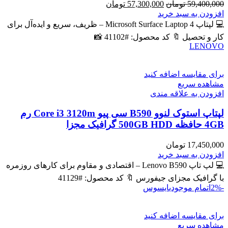
قیمت
قیمت
59,400,000
تومان
57,300,000
تومان
اصلی
فعلی
افزودن به سبد خرید
59,400,000 تومان
57,300,000 تومان
💻 لپتاپ Microsoft Surface Laptop 4 – ظریف، سریع و ایده‌آل برای
بود.
است.
کار و تحصیل 🔖 کد محصول: #41102 📸
LENOVO
برای مقایسه اضافه کنید
مشاهده سریع
افزودن به علاقه مندی
لپتاپ استوک لنوو B590 سی پیو Core i3 3120m رم
4GB حافظه 500GB HDD گرافیک مجزا
17,450,000
تومان
افزودن به سبد خرید
💻 لپ تاپ Lenovo B590 – اقتصادی و مقاوم برای کارهای روزمره
با گرافیک مجزای جیفورس 🔖 کد محصول: #41129
-2%
اتمام موجودی
ایسوس
برای مقایسه اضافه کنید
مشاهده سریع