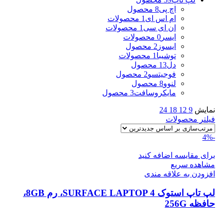
اچ پی
8 محصول
ام اس ای
1 محصولات
ان ای سی
1 محصولات
ایسر
0 محصولات
ایسوز
2 محصول
توشیبا
1 محصولات
دل
13 محصول
فوجیتسو
2 محصول
لنوو
8 محصول
مایکروسافت
3 محصول
نمایش
9
12
18
24
فیلتر محصولات
-4%
برای مقایسه اضافه کنید
مشاهده سریع
افزودن به علاقه مندی
لپ تاپ استوک SURFACE LAPTOP 4، رم 8GB،
حافظه 256G