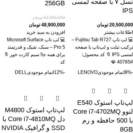
نسل ۷ با صفحه لمسی
256GB
IPS
53,500,000
تومان
20,500,000
تومان
48,900,000
تومان
اطلاعات بیشتر
افزودن به سبد خرید
💻 لپ تاپ Fujitsu Tab R727 –
💻 لپ تاپ Microsoft Surface
ترکیب تبلت و لپ‌تاپ با صفحه
Pro 5 – سبک، شیک و قدرتمند
لمسی IPS 🔖 کد محصول:
برای همه جا! سیم کارت خور 🔖
#40765 💎
کد
-9%
اتمام موجودی
LENOVO
-12%
اتمام موجودی
DELL
لپ‌تاپ استوک E540
لپ‌تاپ استوک M4800
لنوو Core i7-4702MQ
دل Core i7-4810MQ با
با 500 حافظه و رم
SSD و گرافیک NVIDIA
8GB