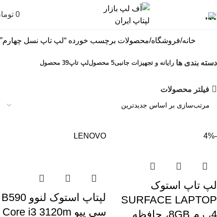
0
توما
خانه
فروشگاه
محصولات برچسب خورده “لپ تاپ نسل چهارم”
دسته بندی ها
رایانه و تجهیزات جانبی
5 محصول
لپ تاپ
39 محصول
فیلتر محصولات
LENOVO
-4%
لپ تاپ استوک
لپتاپ استوک لنوو B590
SURFACE LAPTOP
سی پیو Core i3 3120m
4، رم 8GB، حافظه