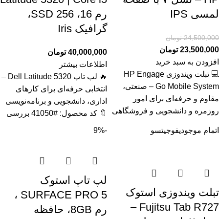
لمسی IPS
رم 16، SSD 256،
گرافیک Iris
24,500,000
تومان
23,500,000
تومان
40,000,000
تومان
افزودن به سبد خرید
اطلاعات بیشتر
💻 تبلت ویندوزی HP Engage
🔥 لپ تاپ Dell Latitude 5320 –
Go Mobile System – صنعتی،
انتخابی حرفه‌ای برای کارهای
مقاوم و حرفه‌ای برای امور
اداری، دانشجویی و برنامه‌نویسی
روزمره و دانشجویی و فروشگاهی
🔖 کد محصول: #41050 بررسی
اتمام موجودی
فوجیتسو
-9%
لپ تاپ استوک
تبلت ویندوزی استوک
SURFACE PRO 5 ،
Fujitsu Tab R727 –
رم 8GB، حافظه