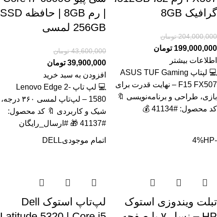
گرافیک 8GB
| رم 8GB | حافظه SSD
256GB لمسی
204,000,000
تومان
199,000,000
تومان
43,600,000
تومان
اطلاعات بیشتر
39,900,000
تومان
💻 لپتاپ ASUS TUF Gaming
افزودن به سبد خرید
F15 FX507 – نهایت قدرت برای
💻 لپ تاپ Lenovo Edge 2-
بازی، طراحی و برنامه‌نویسی 🔖
1580 – لپ‌تاپ لمسی ۳۶۰ درجه،
کد محصول: #41134 💰
شیک و کاربردی 🔖 کد محصول:
#41137 🎁 #ارسال_رایگان
-4%
HP
اتمام موجودی
DELL
تبلت ویندوزی استوک
لپ‌تاپ استوک Dell
HP – نسل ۷ با صفحه
Latitude 5320 | Core i5