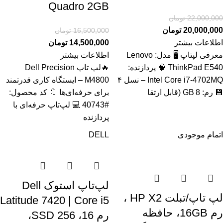
Quadro 2GB
22,000,000
تومان
20,000,000
تومان
16,500,000
تومان
اطلاعات بیشتر
14,500,000
تومان
معرفی لپتاپ 🖥️ مدل: Lenovo
اطلاعات بیشتر
ThinkPad E540 🧠 پردازنده:
🔥لپ تاپ Dell Precision
Intel Core i7‑4702MQ – نسل ۴
M4800 – ایستگاه کاری قدرتمند
💾 رم: 8 GB (قابل ارتقا
برای حرفه‌ای‌ها 🔖 کد محصول:
#40743 💻 لپ‌تاپ حرفه‌ای با
پردازنده
اتمام موجودی
DELL
لپ‌تاپ استوک Dell
لپ تاپ/تبلت HP X2 ،
Latitude 7420 | Core i5
رم 16GB، حافظه
رم 16، SSD 256،