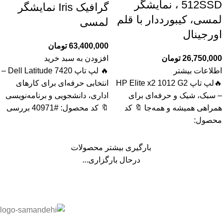
512SSD ، نمایشگر
گرافیک Iris نمایشگر
لمسی، کیبورددار با قلم
لمسی
اورجینال
63,400,000
تومان
26,750,000
تومان
افزودن به سبد خرید
اطلاعات بیشتر
🔥 لپ تاپ Dell Latitude 7420 –
🔥لپ تاپ HP Elite x2 1012 G2
انتخابی حرفه‌ای برای کارهای
– سبک، شیک و حرفه‌ای برای
اداری، دانشجویی و برنامه‌نویسی
همراهی همیشه و همه‌جا 🔖 کد
🔖 کد محصول: #40971 بررسی
محصول:
بارگیری بیشتر محصولات
درحال بارگزاری...