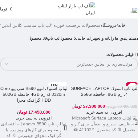
0
توما
خانه
فروشگاه
محصولات برچسب خورده “لپ تاپ مناسب کلاس آنلاین”
رایانه و تجهیزات جانبی
5 محصول
لپ تاپ
39 محصول
دسته بندی ها
فیلتر محصولات
LENOVO
-4%
لپ تاپ استوک SURFACE LAPTOP
لپتاپ استوک لنوو B590 سی پیو Core
4، رم 8GB، حافظه 256G
i3 3120m رم 4GB حافظه 500GB
HDD گرافیک مجزا
57,300,000
تومان
59,400,000
تومان
افزودن به سبد خرید
17,450,000
تومان
💻 لپتاپ Microsoft Surface Laptop
افزودن به سبد خرید
4 – ظریف، سریع و ایده‌آل برای کار و
💻 لپ تاپ Lenovo B590 – اقتصادی
تحصیل 🔖 کد محصول: #41102 📸
و مقاوم برای کارهای روزمره با
گرافیک مجزای جیفورس 🔖 کد