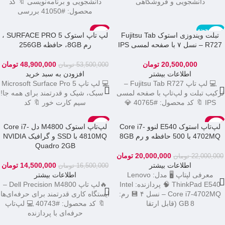
دانشجویی و فروشگاهی
دانشجویی و برنامه‌نویسی 🔖 کد
محصول: #41050 بررسی
اتمام موجودی
-9%
تبلت ویندوزی استوک Fujitsu Tab
لپ تاپ استوک SURFACE PRO 5 ،
فوجیتسو
R727 – نسل ۷ با صفحه لمسی IPS
رم 8GB، حافظه 256GB
20,500,000
تومان
48,900,000
تومان
53,500,000
تومان
اطلاعات بیشتر
افزودن به سبد خرید
💻 لپ تاپ Fujitsu Tab R727 –
💻 لپ تاپ Microsoft Surface Pro 5
ترکیب تبلت و لپ‌تاپ با صفحه لمسی
– سبک، شیک و قدرتمند برای همه جا!
IPS 🔖 کد محصول: #40765 💎
سیم کارت خور 🔖 کد
-12%
-9%
لپ‌تاپ استوک E540 لنوو Core i7-
لپ‌تاپ استوک M4800 دل Core i7-
اتمام موجودی
اتمام موجودی
4702MQ با 500 حافظه و رم 8GB
4810MQ با SSD و گرافیک NVIDIA
DELL
LENOVO
Quadro 2GB
20,000,000
تومان
22,000,000
تومان
اطلاعات بیشتر
14,500,000
تومان
16,500,000
تومان
معرفی لپتاپ 🖥️ مدل: Lenovo
اطلاعات بیشتر
ThinkPad E540 🧠 پردازنده: Intel
🔥لپ تاپ Dell Precision M4800 –
Core i7‑4702MQ – نسل ۴ 💾 رم:
ایستگاه کاری قدرتمند برای حرفه‌ای‌ها
8 GB (قابل ارتقا
🔖 کد محصول: #40743 💻 لپ‌تاپ
حرفه‌ای با پردازنده