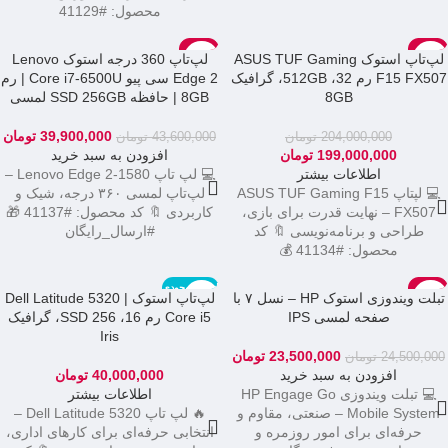
محصول: #41129
-8%
-2%
لپ‌تاپ استوک ASUS TUF Gaming
لپ‌تاپ 360 درجه استوک Lenovo
اتمام موجودی
LENOVO
F15 FX507 رم 32، 512GB، گرافیک
Edge 2 سی پیو Core i7-6500U | رم
ایسوس
8GB
8GB | حافظه SSD 256GB لمسی
39,900,000
تومان
204,000,000
تومان
43,600,000
تومان
199,000,000
تومان
افزودن به سبد خرید
اطلاعات بیشتر
💻 لپ تاپ Lenovo Edge 2-1580 –
💻 لپتاپ ASUS TUF Gaming F15
لپ‌تاپ لمسی ۳۶۰ درجه، شیک و
FX507 – نهایت قدرت برای بازی،
کاربردی 🔖 کد محصول: #41137 🎁
طراحی و برنامه‌نویسی 🔖 کد
#ارسال_رایگان
محصول: #41134 💰
-4%
اتمام موجودی
تبلت ویندوزی استوک HP – نسل ۷ با
لپ‌تاپ استوک Dell Latitude 5320 |
DELL
HP
صفحه لمسی IPS
Core i5 رم 16، SSD 256، گرافیک
Iris
23,500,000
تومان
24,500,000
تومان
افزودن به سبد خرید
40,000,000
تومان
💻 تبلت ویندوزی HP Engage Go
اطلاعات بیشتر
Mobile System – صنعتی، مقاوم و
🔥 لپ تاپ Dell Latitude 5320 –
حرفه‌ای برای امور روزمره و
انتخابی حرفه‌ای برای کارهای اداری،