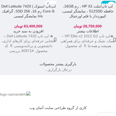
اتمام موجودی
DELL
لپ تاپ/تبلت HP X2 ، رم 16GB،
لپ‌تاپ استوک Dell Latitude 7420 |
حافظه 512SSD ، نمایشگر لمسی،
Core i5 رم 16، SSD 256، گرافیک
کیبورددار با قلم اورجینال
Iris نمایشگر لمسی
26,750,000
تومان
63,400,000
تومان
اطلاعات بیشتر
افزودن به سبد خرید
🔥لپ تاپ HP Elite x2 1012 G2 –
🔥 لپ تاپ Dell Latitude 7420 –
سبک، شیک و حرفه‌ای برای همراهی
انتخابی حرفه‌ای برای کارهای اداری،
همیشه و همه‌جا 🔖 کد محصول:
دانشجویی و برنامه‌نویسی 🔖 کد
محصول: #40971 بررسی
بارگیری بیشتر محصولات
درحال بارگزاری...
کاری از گروه طراحی سایت آسان وب