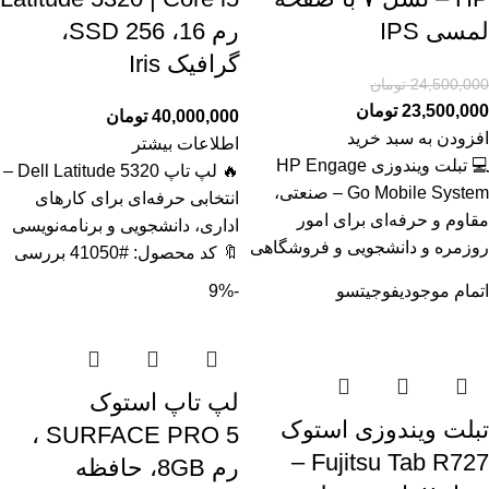
لمسی IPS
رم 16، SSD 256،
گرافیک Iris
24,500,000
تومان
23,500,000
تومان
40,000,000
تومان
افزودن به سبد خرید
اطلاعات بیشتر
💻 تبلت ویندوزی HP Engage
🔥 لپ تاپ Dell Latitude 5320 –
Go Mobile System – صنعتی،
انتخابی حرفه‌ای برای کارهای
مقاوم و حرفه‌ای برای امور
اداری، دانشجویی و برنامه‌نویسی
روزمره و دانشجویی و فروشگاهی
🔖 کد محصول: #41050 بررسی
اتمام موجودی
فوجیتسو
-9%
لپ تاپ استوک
تبلت ویندوزی استوک
SURFACE PRO 5 ،
Fujitsu Tab R727 –
رم 8GB، حافظه