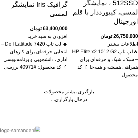
512SSD ، نمایشگر
گرافیک Iris نمایشگر
لمسی، کیبورددار با قلم
لمسی
اورجینال
63,400,000
تومان
26,750,000
تومان
افزودن به سبد خرید
اطلاعات بیشتر
🔥 لپ تاپ Dell Latitude 7420 –
🔥لپ تاپ HP Elite x2 1012 G2
انتخابی حرفه‌ای برای کارهای
– سبک، شیک و حرفه‌ای برای
اداری، دانشجویی و برنامه‌نویسی
همراهی همیشه و همه‌جا 🔖 کد
🔖 کد محصول: #40971 بررسی
محصول:
بارگیری بیشتر محصولات
درحال بارگزاری...