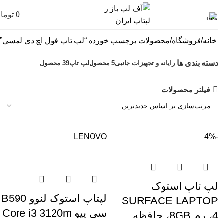
0
توما
خانه
فروشگاه
محصولات برچسب خورده “لپ تاپ فول اچ دی لمسی”
دسته بندی ها
رایانه و تجهیزات جانبی
5 محصول
لپ تاپ
39 محصول
فیلتر محصولات
LENOVO
-4%
لپ تاپ استوک
لپتاپ استوک لنوو B590
SURFACE LAPTOP
سی پیو Core i3 3120m
4، رم 8GB، حافظه