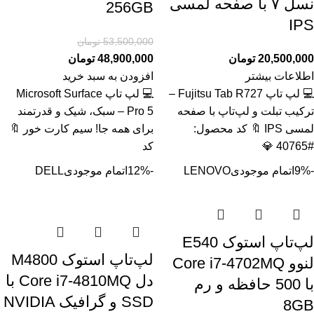
نسل ۷ با صفحه لمسی
256GB
IPS
53,500,000
تومان
20,500,000
تومان
48,900,000
تومان
اطلاعات بیشتر
افزودن به سبد خرید
💻 لپ تاپ Fujitsu Tab R727 –
💻 لپ تاپ Microsoft Surface
ترکیب تبلت و لپ‌تاپ با صفحه
Pro 5 – سبک، شیک و قدرتمند
لمسی IPS 🔖 کد محصول:
برای همه جا! سیم کارت خور 🔖
#40765 💎
کد
-9%
اتمام موجودی
LENOVO
-12%
اتمام موجودی
DELL
لپ‌تاپ استوک E540
لپ‌تاپ استوک M4800
لنوو Core i7-4702MQ
دل Core i7-4810MQ با
با 500 حافظه و رم
SSD و گرافیک NVIDIA
8GB