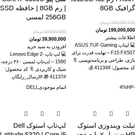
گرافیک 8GB
| رم 8GB | حافظه SSD
256GB لمسی
204,000,000
تومان
199,000,000
تومان
43,600,000
تومان
اطلاعات بیشتر
39,900,000
تومان
💻 لپتاپ ASUS TUF Gaming
افزودن به سبد خرید
F15 FX507 – نهایت قدرت برای
💻 لپ تاپ Lenovo Edge 2-
بازی، طراحی و برنامه‌نویسی 🔖
1580 – لپ‌تاپ لمسی ۳۶۰ درجه،
کد محصول: #41134 💰
شیک و کاربردی 🔖 کد محصول:
#41137 🎁 #ارسال_رایگان
-4%
HP
اتمام موجودی
DELL
تبلت ویندوزی استوک
لپ‌تاپ استوک Dell
HP – نسل ۷ با صفحه
Latitude 5320 | Core i5