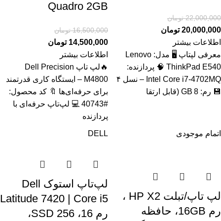
Quadro 2GB
22,000,000
تومان
20,000,000
تومان
16,500,000
تومان
اطلاعات بیشتر
14,500,000
تومان
معرفی لپتاپ 🖥️ مدل: Lenovo
اطلاعات بیشتر
ThinkPad E540 🧠 پردازنده:
🔥لپ تاپ Dell Precision
Intel Core i7‑4702MQ – نسل ۴
M4800 – ایستگاه کاری قدرتمند
💾 رم: 8 GB (قابل ارتقا
برای حرفه‌ای‌ها 🔖 کد محصول:
#40743 💻 لپ‌تاپ حرفه‌ای با
پردازنده
اتمام موجودی
DELL
لپ‌تاپ استوک Dell
لپ تاپ/تبلت HP X2 ،
Latitude 7420 | Core i5
رم 16GB، حافظه
رم 16، SSD 256،