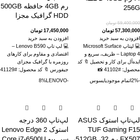
رم 4GB حافظه 500GB
256G
HDD گرافیک مجزا
59,400,000
تومان
57,300,000
تومان
17,450,000
تومان
افزودن به سبد خرید
افزودن به سبد خرید
💻 لپتاپ Microsoft Surface
💻 لپ تاپ Lenovo B590 –
Laptop 4 – ظریف، سریع و
اقتصادی و مقاوم برای کارهای
ایده‌آل برای کار و تحصیل 🔖 کد
روزمره با گرافیک مجزای
محصول: #41102 📸
جیفورس 🔖 کد محصول: #41129
-2%
اتمام موجودی
ایسوس
-8%
LENOVO
لپ‌تاپ استوک ASUS
لپ‌تاپ 360 درجه
TUF Gaming F15
استوک Lenovo Edge 2
FX507 رم 32، 512GB،
سی پیو Core i7-6500U