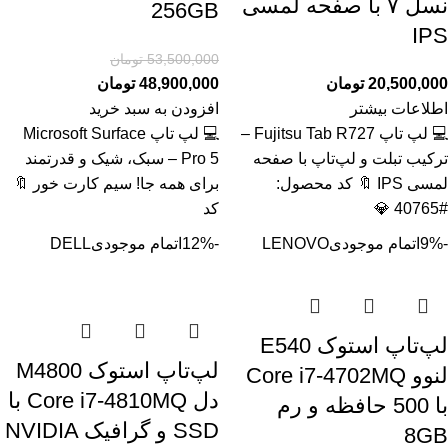
نسل ۷ با صفحه لمسی
256GB
IPS
53,500,000
تومان
20,500,000
تومان
48,900,000
تومان
اطلاعات بیشتر
افزودن به سبد خرید
💻 لپ تاپ Fujitsu Tab R727 –
💻 لپ تاپ Microsoft Surface
ترکیب تبلت و لپ‌تاپ با صفحه
Pro 5 – سبک، شیک و قدرتمند
لمسی IPS 🔖 کد محصول:
برای همه جا! سیم کارت خور 🔖
#40765 💎
کد
-9%
اتمام موجودی
LENOVO
-12%
اتمام موجودی
DELL
لپ‌تاپ استوک E540
لپ‌تاپ استوک M4800
لنوو Core i7-4702MQ
دل Core i7-4810MQ با
با 500 حافظه و رم
SSD و گرافیک NVIDIA
8GB