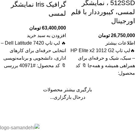
512SSD ، نمایشگر
گرافیک Iris نمایشگر
لمسی، کیبورددار با قلم
لمسی
اورجینال
63,400,000
تومان
26,750,000
تومان
افزودن به سبد خرید
اطلاعات بیشتر
🔥 لپ تاپ Dell Latitude 7420 –
🔥لپ تاپ HP Elite x2 1012 G2
انتخابی حرفه‌ای برای کارهای
– سبک، شیک و حرفه‌ای برای
اداری، دانشجویی و برنامه‌نویسی
همراهی همیشه و همه‌جا 🔖 کد
🔖 کد محصول: #40971 بررسی
محصول:
بارگیری بیشتر محصولات
درحال بارگزاری...