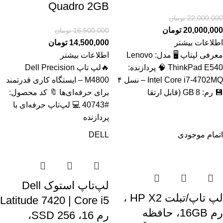
Quadro 2GB
22,000,000
تومان
20,000,000
تومان
16,500,000
تومان
اطلاعات بیشتر
14,500,000
تومان
معرفی لپتاپ 🖥️ مدل: Lenovo
اطلاعات بیشتر
ThinkPad E540 🧠 پردازنده:
🔥لپ تاپ Dell Precision
Intel Core i7‑4702MQ – نسل ۴
M4800 – ایستگاه کاری قدرتمند
💾 رم: 8 GB (قابل ارتقا
برای حرفه‌ای‌ها 🔖 کد محصول:
#40743 💻 لپ‌تاپ حرفه‌ای با
پردازنده
اتمام موجودی
DELL
لپ‌تاپ استوک Dell
لپ تاپ/تبلت HP X2 ،
Latitude 7420 | Core i5
رم 16GB، حافظه
رم 16، SSD 256،