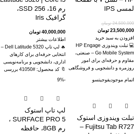
لمسی IPS
رم 16، SSD 256،
گرافیک Iris
24,500,000
تومان
23,500,000
تومان
40,000,000
تومان
افزودن به سبد خرید
اطلاعات بیشتر
💻 تبلت ویندوزی HP Engage
🔥 لپ تاپ Dell Latitude 5320 –
Go Mobile System – صنعتی،
انتخابی حرفه‌ای برای کارهای
مقاوم و حرفه‌ای برای امور
اداری، دانشجویی و برنامه‌نویسی
روزمره و دانشجویی و فروشگاهی
🔖 کد محصول: #41050 بررسی
اتمام موجودی
فوجیتسو
-9%
لپ تاپ استوک
تبلت ویندوزی استوک
SURFACE PRO 5 ،
Fujitsu Tab R727 –
رم 8GB، حافظه