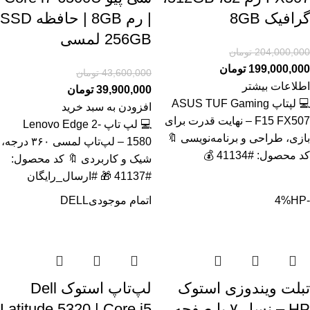
گرافیک 8GB
| رم 8GB | حافظه SSD
256GB لمسی
204,000,000
تومان
199,000,000
تومان
43,600,000
تومان
اطلاعات بیشتر
39,900,000
تومان
💻 لپتاپ ASUS TUF Gaming
افزودن به سبد خرید
F15 FX507 – نهایت قدرت برای
💻 لپ تاپ Lenovo Edge 2-
بازی، طراحی و برنامه‌نویسی 🔖
1580 – لپ‌تاپ لمسی ۳۶۰ درجه،
کد محصول: #41134 💰
شیک و کاربردی 🔖 کد محصول:
#41137 🎁 #ارسال_رایگان
-4%
HP
اتمام موجودی
DELL
تبلت ویندوزی استوک
لپ‌تاپ استوک Dell
HP – نسل ۷ با صفحه
Latitude 5320 | Core i5