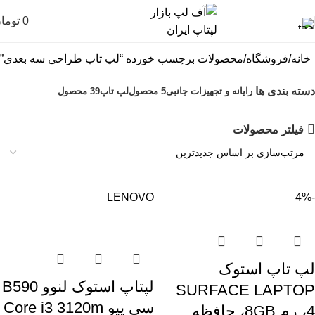
0
توما
خانه
فروشگاه
محصولات برچسب خورده “لپ تاپ طراحی سه بعدی”
دسته بندی ها
رایانه و تجهیزات جانبی
5 محصول
لپ تاپ
39 محصول
فیلتر محصولات
LENOVO
-4%
لپ تاپ استوک
لپتاپ استوک لنوو B590
SURFACE LAPTOP
سی پیو Core i3 3120m
4، رم 8GB، حافظه