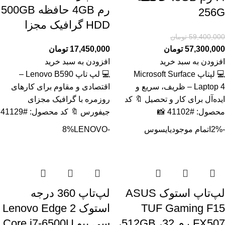
رم 4GB حافظه 500GB
256G
HDD گرافیک مجزا
59,400,000
تومان
57,300,000
تومان
17,450,000
تومان
افزودن به سبد خرید
افزودن به سبد خرید
💻 لپتاپ Microsoft Surface
💻 لپ تاپ Lenovo B590 –
Laptop 4 – ظریف، سریع و
اقتصادی و مقاوم برای کارهای
ایده‌آل برای کار و تحصیل 🔖 کد
روزمره با گرافیک مجزای
محصول: #41102 📸
جیفورس 🔖 کد محصول: #41129
-2%
اتمام موجودی
ایسوس
-8%
LENOVO
لپ‌تاپ استوک ASUS
لپ‌تاپ 360 درجه
TUF Gaming F15
استوک Lenovo Edge 2
FX507 رم 32، 512GB،
سی پیو Core i7-6500U