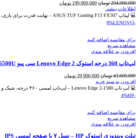
قیمت
قیمت
204,000,000
تومان
199,000,000
تومان
اصلی
فعلی
اطلاعات بیشتر
204,000,000 تومان
199,000,000 تومان
💻 لپتاپ ASUS TUF Gaming F15 FX507 – نهایت قدرت برای بازی، طراحی و برنامه‌نویسی 🔖 کد محصول: #41134 💰
بود.
است.
LENOVO
-8%
برای مقایسه اضافه کنید
مشاهده سریع
افزودن به علاقه مندی
لپ‌تاپ 360 درجه استوک Lenovo Edge 2 سی پیو Core i7-6500U | رم 8GB | حافظه SSD 256GB لمسی
قیمت
قیمت
43,600,000
تومان
39,900,000
تومان
اصلی
فعلی
افزودن به سبد خرید
43,600,000 تومان
39,900,000 تومان
💻 لپ تاپ Lenovo Edge 2-1580 – لپ‌تاپ لمسی ۳۶۰ درجه، شیک و کاربردی 🔖 کد محصول: #41137 🎁 #ارسال_رایگان
بود.
است.
HP
-4%
برای مقایسه اضافه کنید
مشاهده سریع
افزودن به علاقه مندی
تبلت ویندوزی استوک HP – نسل ۷ با صفحه لمسی IPS