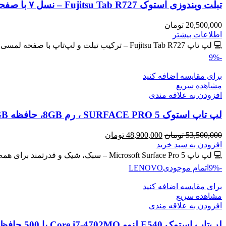
تبلت ویندوزی استوک Fujitsu Tab R727 – نسل ۷ با صفحه لمسی IPS
20,500,000
تومان
اطلاعات بیشتر
💻 لپ تاپ Fujitsu Tab R727 – ترکیب تبلت و لپ‌تاپ با صفحه لمسی IPS 🔖 کد محصول: #40765 💎
-9%
برای مقایسه اضافه کنید
مشاهده سریع
افزودن به علاقه مندی
لپ تاپ استوک SURFACE PRO 5 ، رم 8GB، حافظه 256GB
قیمت
قیمت
53,500,000
تومان
48,900,000
تومان
اصلی
فعلی
افزودن به سبد خرید
53,500,000 تومان
48,900,000 تومان
💻 لپ تاپ Microsoft Surface Pro 5 – سبک، شیک و قدرتمند برای همه جا! سیم کارت خور 🔖 کد
بود.
است.
-9%
اتمام موجودی
LENOVO
برای مقایسه اضافه کنید
مشاهده سریع
افزودن به علاقه مندی
لپ‌تاپ استوک E540 لنوو Core i7-4702MQ با 500 حافظه و رم 8GB