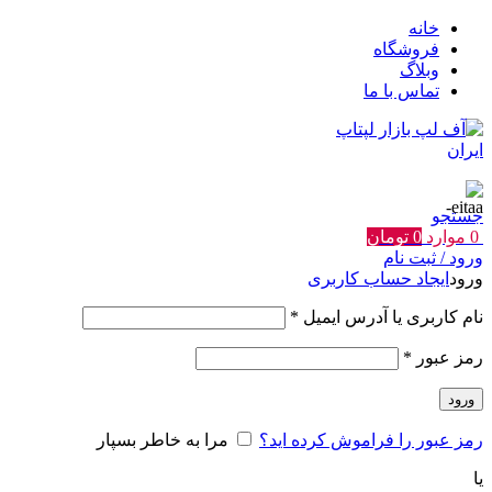
خانه
فروشگاه
وبلاگ
تماس با ما
جستجو
0
موارد
0
تومان
ورود / ثبت نام
ورود
ایجاد حساب کاربری
الزامی
نام کاربری یا آدرس ایمیل
*
الزامی
رمز عبور
*
ورود
رمز عبور را فراموش کرده اید؟
مرا به خاطر بسپار
یا