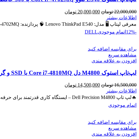
قیمت
قیمت
22,000,000
تومان
20,000,000
تومان
اصلی
فعلی
اطلاعات بیشتر
22,000,000 تومان
20,000,000 تومان
معرفی لپتاپ 🖥️ مدل: Lenovo ThinkPad E540 🧠 پردازنده: Intel Core i7‑4702MQ – نسل ۴ 💾 رم: 8 GB (قابل ارتقا
بود.
است.
-12%
اتمام موجودی
DELL
برای مقایسه اضافه کنید
مشاهده سریع
افزودن به علاقه مندی
لپ‌تاپ استوک M4800 دل Core i7-4810MQ با SSD و گرافیک NVIDIA Quadro 2GB
قیمت
قیمت
16,500,000
تومان
14,500,000
تومان
اصلی
فعلی
اطلاعات بیشتر
16,500,000 تومان
14,500,000 تومان
🔥لپ تاپ Dell Precision M4800 – ایستگاه کاری قدرتمند برای حرفه‌ای‌ها 🔖 کد محصول: #40743 💻 لپ‌تاپ حرفه‌ای با پردازنده
بود.
است.
اتمام موجودی
برای مقایسه اضافه کنید
مشاهده سریع
افزودن به علاقه مندی