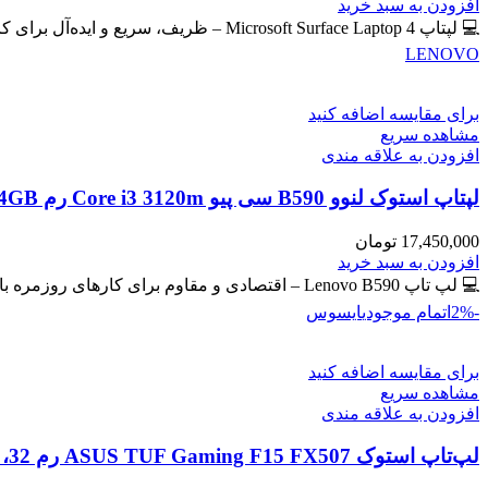
اصلی
فعلی
افزودن به سبد خرید
59,400,000 تومان
57,300,000 تومان
💻 لپتاپ Microsoft Surface Laptop 4 – ظریف، سریع و ایده‌آل برای کار و تحصیل 🔖 کد محصول: #41102 📸
بود.
است.
LENOVO
برای مقایسه اضافه کنید
مشاهده سریع
افزودن به علاقه مندی
لپتاپ استوک لنوو B590 سی پیو Core i3 3120m رم 4GB حافظه 500GB HDD گرافیک مجزا
17,450,000
تومان
افزودن به سبد خرید
💻 لپ تاپ Lenovo B590 – اقتصادی و مقاوم برای کارهای روزمره با گرافیک مجزای جیفورس 🔖 کد محصول: #41129
-2%
اتمام موجودی
ایسوس
برای مقایسه اضافه کنید
مشاهده سریع
افزودن به علاقه مندی
لپ‌تاپ استوک ASUS TUF Gaming F15 FX507 رم 32، 512GB، گرافیک 8GB