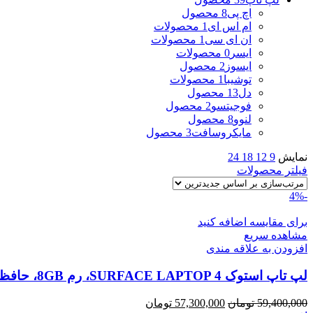
اچ پی
8 محصول
ام اس ای
1 محصولات
ان ای سی
1 محصولات
ایسر
0 محصولات
ایسوز
2 محصول
توشیبا
1 محصولات
دل
13 محصول
فوجیتسو
2 محصول
لنوو
8 محصول
مایکروسافت
3 محصول
نمایش
9
12
18
24
فیلتر محصولات
-4%
برای مقایسه اضافه کنید
مشاهده سریع
افزودن به علاقه مندی
لپ تاپ استوک SURFACE LAPTOP 4، رم 8GB، حافظه 256G
قیمت
قیمت
59,400,000
تومان
57,300,000
تومان