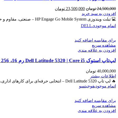
قیمت
قیمت
24,500,000
تومان
23,500,000
تومان
اصلی
فعلی
افزودن به سبد خرید
24,500,000 تومان
23,500,000 تومان
💻 تبلت ویندوزی HP Engage Go Mobile System – صنعتی، مقاوم و حرفه‌ای برای امور روزمره و دانشجویی و فروشگاهی
بود.
است.
اتمام موجودی
DELL
برای مقایسه اضافه کنید
مشاهده سریع
افزودن به علاقه مندی
لپ‌تاپ استوک Dell Latitude 5320 | Core i5 رم 16، SSD 256، گرافیک Iris
40,000,000
تومان
اطلاعات بیشتر
🔥 لپ تاپ Dell Latitude 5320 – انتخابی حرفه‌ای برای کارهای اداری، دانشجویی و برنامه‌نویسی 🔖 کد محصول: #41050 بررسی
اتمام موجودی
فوجیتسو
برای مقایسه اضافه کنید
مشاهده سریع
افزودن به علاقه مندی