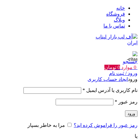
خانه
فروشگاه
وبلاگ
تماس با ما
جستجو
0
موارد
0
تومان
ورود / ثبت نام
ورود
ایجاد حساب کاربری
الزامی
نام کاربری یا آدرس ایمیل
*
الزامی
رمز عبور
*
ورود
رمز عبور را فراموش کرده اید؟
مرا به خاطر بسپار
یا