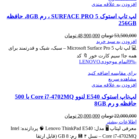
افزودن به علاقه مندی
لپ تاپ استوک SURFACE PRO 5 ، رم 8GB، حافظه
256GB
قیمت
قیمت
53,500,000
تومان
48,900,000
تومان
اصلی
فعلی
افزودن به سبد خرید
53,500,000 تومان
48,900,000 تومان
💻 لپ تاپ Microsoft Surface Pro 5 – سبک، شیک و قدرتمند برای
بود.
است.
همه جا! سیم کارت خور 🔖 کد
-9%
اتمام موجودی
LENOVO
برای مقایسه اضافه کنید
مشاهده سریع
افزودن به علاقه مندی
لپ‌تاپ استوک E540 لنوو Core i7-4702MQ با 500
حافظه و رم 8GB
قیمت
قیمت
22,000,000
تومان
20,000,000
تومان
اصلی
فعلی
اطلاعات بیشتر
22,000,000 تومان
20,000,000 تومان
معرفی لپتاپ 🖥️ مدل: Lenovo ThinkPad E540 🧠 پردازنده: Intel
بود.
است.
Core i7‑4702MQ – نسل ۴ 💾 رم: 8 GB (قابل ارتقا