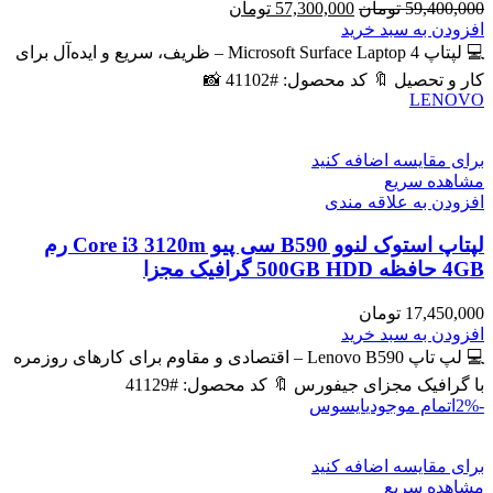
قیمت
قیمت
59,400,000
تومان
57,300,000
تومان
اصلی
فعلی
افزودن به سبد خرید
59,400,000 تومان
57,300,000 تومان
💻 لپتاپ Microsoft Surface Laptop 4 – ظریف، سریع و ایده‌آل برای
بود.
است.
کار و تحصیل 🔖 کد محصول: #41102 📸
LENOVO
برای مقایسه اضافه کنید
مشاهده سریع
افزودن به علاقه مندی
لپتاپ استوک لنوو B590 سی پیو Core i3 3120m رم
4GB حافظه 500GB HDD گرافیک مجزا
17,450,000
تومان
افزودن به سبد خرید
💻 لپ تاپ Lenovo B590 – اقتصادی و مقاوم برای کارهای روزمره
با گرافیک مجزای جیفورس 🔖 کد محصول: #41129
-2%
اتمام موجودی
ایسوس
برای مقایسه اضافه کنید
مشاهده سریع