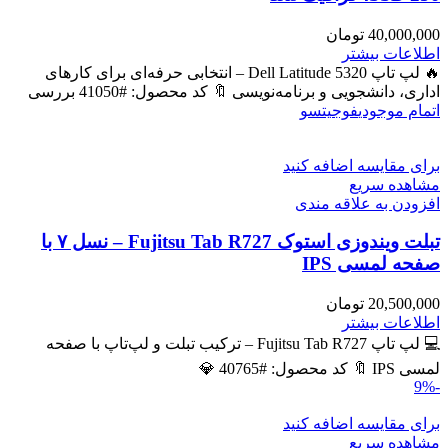
40,000,000
تومان
اطلاعات بیشتر
🔥 لپ تاپ Dell Latitude 5320 – انتخابی حرفه‌ای برای کارهای
اداری، دانشجویی و برنامه‌نویسی 🔖 کد محصول: #41050 بررسی
اتمام موجودی
فوجیتسو
برای مقایسه اضافه کنید
مشاهده سریع
افزودن به علاقه مندی
تبلت ویندوزی استوک Fujitsu Tab R727 – نسل ۷ با
صفحه لمسی IPS
20,500,000
تومان
اطلاعات بیشتر
💻 لپ تاپ Fujitsu Tab R727 – ترکیب تبلت و لپ‌تاپ با صفحه
لمسی IPS 🔖 کد محصول: #40765 💎
-9%
برای مقایسه اضافه کنید
مشاهده سریع