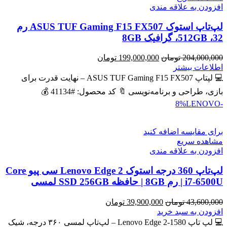
افزودن به علاقه مندی
لپ‌تاپ استوک ASUS TUF Gaming F15 FX507 رم
32، 512GB، گرافیک 8GB
قیمت
قیمت
204,000,000
تومان
199,000,000
تومان
اصلی
فعلی
اطلاعات بیشتر
204,000,000 تومان
199,000,000 تومان
💻 لپتاپ ASUS TUF Gaming F15 FX507 – نهایت قدرت برای
بود.
است.
بازی، طراحی و برنامه‌نویسی 🔖 کد محصول: #41134 💰
LENOVO
-8%
برای مقایسه اضافه کنید
مشاهده سریع
افزودن به علاقه مندی
لپ‌تاپ 360 درجه استوک Lenovo Edge 2 سی پیو Core
i7-6500U | رم 8GB | حافظه SSD 256GB لمسی
قیمت
قیمت
43,600,000
تومان
39,900,000
تومان
اصلی
فعلی
افزودن به سبد خرید
43,600,000 تومان
39,900,000 تومان
💻 لپ تاپ Lenovo Edge 2-1580 – لپ‌تاپ لمسی ۳۶۰ درجه، شیک