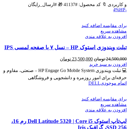
بود.
است.
و کاربردی 🔖 کد محصول: #41137 🎁 #ارسال_رایگان
HP
-4%
برای مقایسه اضافه کنید
مشاهده سریع
افزودن به علاقه مندی
تبلت ویندوزی استوک HP – نسل ۷ با صفحه لمسی IPS
قیمت
قیمت
24,500,000
تومان
23,500,000
تومان
اصلی
فعلی
افزودن به سبد خرید
24,500,000 تومان
23,500,000 تومان
💻 تبلت ویندوزی HP Engage Go Mobile System – صنعتی، مقاوم و
بود.
است.
حرفه‌ای برای امور روزمره و دانشجویی و فروشگاهی
اتمام موجودی
DELL
برای مقایسه اضافه کنید
مشاهده سریع
افزودن به علاقه مندی
لپ‌تاپ استوک Dell Latitude 5320 | Core i5 رم 16،
SSD 256، گرافیک Iris