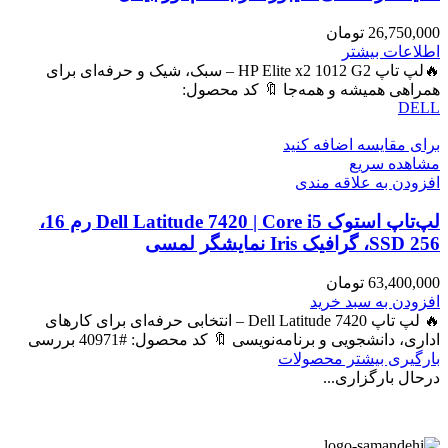
26,750,000
تومان
اطلاعات بیشتر
🔥لپ تاپ HP Elite x2 1012 G2 – سبک، شیک و حرفه‌ای برای
همراهی همیشه و همه‌جا 🔖 کد محصول:
DELL
برای مقایسه اضافه کنید
مشاهده سریع
افزودن به علاقه مندی
لپ‌تاپ استوک Dell Latitude 7420 | Core i5 رم 16،
SSD 256، گرافیک Iris نمایشگر لمسی
63,400,000
تومان
افزودن به سبد خرید
🔥 لپ تاپ Dell Latitude 7420 – انتخابی حرفه‌ای برای کارهای
اداری، دانشجویی و برنامه‌نویسی 🔖 کد محصول: #40971 بررسی
بارگیری بیشتر محصولات
درحال بارگزاری...