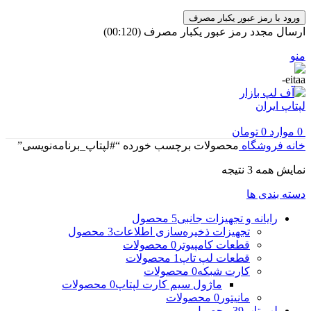
ورود با رمز عبور یکبار مصرف
ارسال مجدد رمز عبور یکبار مصرف
(00:
120
)
منو
0
موارد
0
تومان
خانه
فروشگاه
محصولات برچسب خورده “#لپتاپ_برنامه‌نویسی”
مرتب‌سازی
نمایش همه 3 نتیجه
بر
دسته بندی ها
اساس
جدیدترین
رایانه و تجهیزات جانبی
5 محصول
تجهیزات ذخیره‌سازی اطلاعات
3 محصول
قطعات کامپیوتر
0 محصولات
قطعات لپ تاپ
1 محصولات
کارت شبکه
0 محصولات
ماژول سیم کارت لپتاپ
0 محصولات
مانیتور
0 محصولات
لپ تاپ
39 محصول