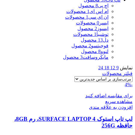
اچ پی
8 محصول
ام اس ای
1 محصولات
ان ای سی
1 محصولات
ایسر
0 محصولات
ایسوز
2 محصول
توشیبا
1 محصولات
دل
13 محصول
فوجیتسو
2 محصول
لنوو
8 محصول
مایکروسافت
3 محصول
نمایش
9
12
18
24
فیلتر محصولات
-4%
برای مقایسه اضافه کنید
مشاهده سریع
افزودن به علاقه مندی
لپ تاپ استوک SURFACE LAPTOP 4، رم 8GB،
حافظه 256G