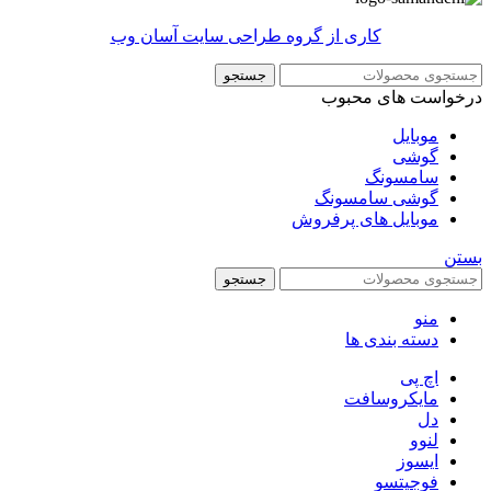
کاری از گروه طراحی سایت آسان وب
جستجو
درخواست های محبوب
موبایل
گوشی
سامسونگ
گوشی سامسونگ
موبایل های پرفروش
بستن
جستجو
منو
دسته بندی ها
اچ پی
مایکروسافت
دل
لنوو
ایسوز
فوجیتسو