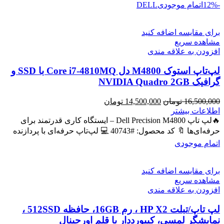
-12%
اتمام موجودی
DELL
برای مقایسه اضافه کنید
مشاهده سریع
افزودن به علاقه مندی
لپ‌تاپ استوک M4800 دل Core i7-4810MQ با SSD و
گرافیک NVIDIA Quadro 2GB
قیمت
قیمت
16,500,000
تومان
14,500,000
تومان
اصلی
فعلی
اطلاعات بیشتر
16,500,000 تومان
14,500,000 تومان
🔥لپ تاپ Dell Precision M4800 – ایستگاه کاری قدرتمند برای
بود.
است.
حرفه‌ای‌ها 🔖 کد محصول: #40743 💻 لپ‌تاپ حرفه‌ای با پردازنده
اتمام موجودی
برای مقایسه اضافه کنید
مشاهده سریع
افزودن به علاقه مندی
لپ تاپ/تبلت HP X2 ، رم 16GB، حافظه 512SSD ،
نمایشگر لمسی، کیبورددار با قلم اورجینال