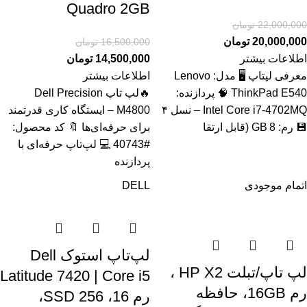
Quadro 2GB
22,000,000
تومان
20,000,000
تومان
16,500,000
تومان
اطلاعات بیشتر
14,500,000
تومان
معرفی لپتاپ 🖥️ مدل: Lenovo
اطلاعات بیشتر
ThinkPad E540 🧠 پردازنده:
🔥لپ تاپ Dell Precision
Intel Core i7‑4702MQ – نسل ۴
M4800 – ایستگاه کاری قدرتمند
💾 رم: 8 GB (قابل ارتقا
برای حرفه‌ای‌ها 🔖 کد محصول:
#40743 💻 لپ‌تاپ حرفه‌ای با
پردازنده
اتمام موجودی
DELL
لپ‌تاپ استوک Dell
لپ تاپ/تبلت HP X2 ،
Latitude 7420 | Core i5
رم 16GB، حافظه
رم 16، SSD 256،