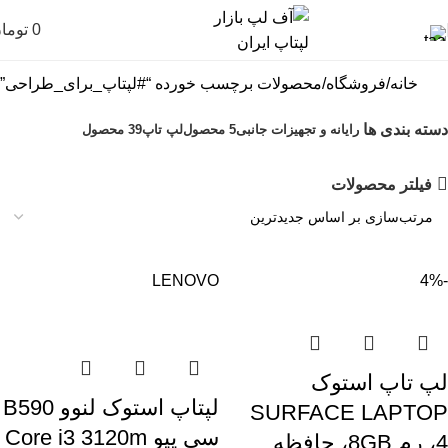
0
توما
خانه
فروشگاه
محصولات برچسب خورده “#لپتاپ_برای_طراحی”
دسته بندی ها
رایانه و تجهیزات جانبی
5 محصول
لپ تاپ
39 محصول
فیلتر محصولات
LENOVO
-4%
لپ تاپ استوک
لپتاپ استوک لنوو B590
SURFACE LAPTOP
سی پیو Core i3 3120m
4، رم 8GB، حافظه