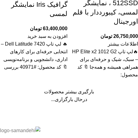
512SSD ، نمایشگر
گرافیک Iris نمایشگر
لمسی، کیبورددار با قلم
لمسی
اورجینال
63,400,000
تومان
26,750,000
تومان
افزودن به سبد خرید
اطلاعات بیشتر
🔥 لپ تاپ Dell Latitude 7420 –
🔥لپ تاپ HP Elite x2 1012 G2
انتخابی حرفه‌ای برای کارهای
– سبک، شیک و حرفه‌ای برای
اداری، دانشجویی و برنامه‌نویسی
همراهی همیشه و همه‌جا 🔖 کد
🔖 کد محصول: #40971 بررسی
محصول:
بارگیری بیشتر محصولات
درحال بارگزاری...