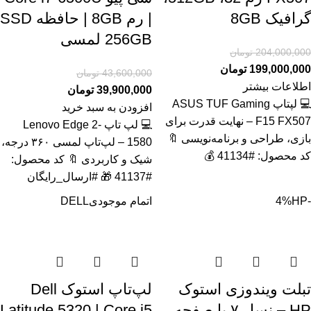
گرافیک 8GB
| رم 8GB | حافظه SSD
256GB لمسی
204,000,000
تومان
199,000,000
تومان
43,600,000
تومان
اطلاعات بیشتر
39,900,000
تومان
💻 لپتاپ ASUS TUF Gaming
افزودن به سبد خرید
F15 FX507 – نهایت قدرت برای
💻 لپ تاپ Lenovo Edge 2-
بازی، طراحی و برنامه‌نویسی 🔖
1580 – لپ‌تاپ لمسی ۳۶۰ درجه،
کد محصول: #41134 💰
شیک و کاربردی 🔖 کد محصول:
#41137 🎁 #ارسال_رایگان
-4%
HP
اتمام موجودی
DELL
تبلت ویندوزی استوک
لپ‌تاپ استوک Dell
HP – نسل ۷ با صفحه
Latitude 5320 | Core i5