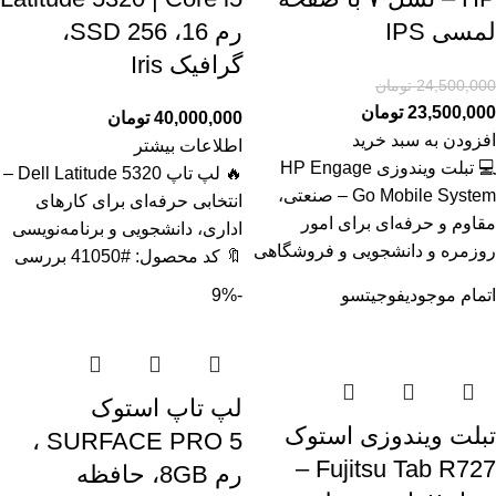
لمسی IPS
رم 16، SSD 256،
گرافیک Iris
24,500,000
تومان
23,500,000
تومان
40,000,000
تومان
افزودن به سبد خرید
اطلاعات بیشتر
💻 تبلت ویندوزی HP Engage
🔥 لپ تاپ Dell Latitude 5320 –
Go Mobile System – صنعتی،
انتخابی حرفه‌ای برای کارهای
مقاوم و حرفه‌ای برای امور
اداری، دانشجویی و برنامه‌نویسی
روزمره و دانشجویی و فروشگاهی
🔖 کد محصول: #41050 بررسی
اتمام موجودی
فوجیتسو
-9%
لپ تاپ استوک
تبلت ویندوزی استوک
SURFACE PRO 5 ،
Fujitsu Tab R727 –
رم 8GB، حافظه