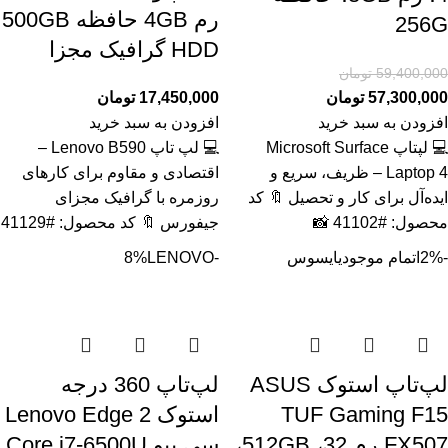
رم 4GB حافظه 500GB
256G
HDD گرافیک مجزا
59,400,000
تومان
57,300,000
تومان
17,450,000
تومان
افزودن به سبد خرید
افزودن به سبد خرید
💻 لپتاپ Microsoft Surface
💻 لپ تاپ Lenovo B590 –
Laptop 4 – ظریف، سریع و
اقتصادی و مقاوم برای کارهای
ایده‌آل برای کار و تحصیل 🔖 کد
روزمره با گرافیک مجزای
محصول: #41102 📸
جیفورس 🔖 کد محصول: #41129
-2%
اتمام موجودی
ایسوس
-8%
LENOVO
لپ‌تاپ استوک ASUS
لپ‌تاپ 360 درجه
TUF Gaming F15
استوک Lenovo Edge 2
FX507 رم 32، 512GB،
سی پیو Core i7-6500U