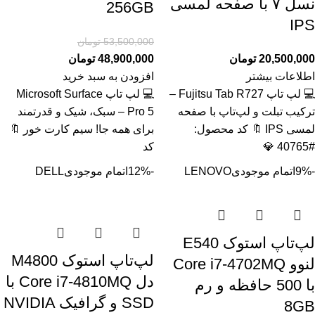
نسل ۷ با صفحه لمسی
256GB
IPS
53,500,000
تومان
20,500,000
تومان
48,900,000
تومان
اطلاعات بیشتر
افزودن به سبد خرید
💻 لپ تاپ Fujitsu Tab R727 –
💻 لپ تاپ Microsoft Surface
ترکیب تبلت و لپ‌تاپ با صفحه
Pro 5 – سبک، شیک و قدرتمند
لمسی IPS 🔖 کد محصول:
برای همه جا! سیم کارت خور 🔖
#40765 💎
کد
-9%
اتمام موجودی
LENOVO
-12%
اتمام موجودی
DELL
لپ‌تاپ استوک E540
لپ‌تاپ استوک M4800
لنوو Core i7-4702MQ
دل Core i7-4810MQ با
با 500 حافظه و رم
SSD و گرافیک NVIDIA
8GB