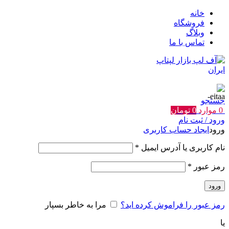
خانه
فروشگاه
وبلاگ
تماس با ما
جستجو
0
موارد
0
تومان
ورود / ثبت نام
ورود
ایجاد حساب کاربری
الزامی
نام کاربری یا آدرس ایمیل
*
الزامی
رمز عبور
*
ورود
رمز عبور را فراموش کرده اید؟
مرا به خاطر بسپار
یا