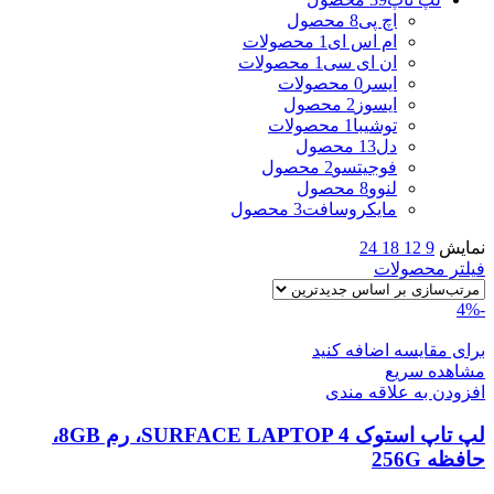
اچ پی
8 محصول
ام اس ای
1 محصولات
ان ای سی
1 محصولات
ایسر
0 محصولات
ایسوز
2 محصول
توشیبا
1 محصولات
دل
13 محصول
فوجیتسو
2 محصول
لنوو
8 محصول
مایکروسافت
3 محصول
نمایش
9
12
18
24
فیلتر محصولات
-4%
برای مقایسه اضافه کنید
مشاهده سریع
افزودن به علاقه مندی
لپ تاپ استوک SURFACE LAPTOP 4، رم 8GB،
حافظه 256G