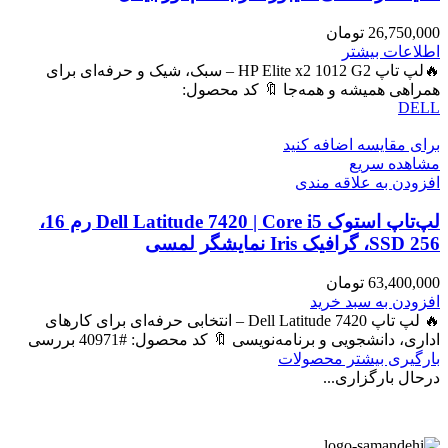
26,750,000
تومان
اطلاعات بیشتر
🔥لپ تاپ HP Elite x2 1012 G2 – سبک، شیک و حرفه‌ای برای
همراهی همیشه و همه‌جا 🔖 کد محصول:
DELL
برای مقایسه اضافه کنید
مشاهده سریع
افزودن به علاقه مندی
لپ‌تاپ استوک Dell Latitude 7420 | Core i5 رم 16،
SSD 256، گرافیک Iris نمایشگر لمسی
63,400,000
تومان
افزودن به سبد خرید
🔥 لپ تاپ Dell Latitude 7420 – انتخابی حرفه‌ای برای کارهای
اداری، دانشجویی و برنامه‌نویسی 🔖 کد محصول: #40971 بررسی
بارگیری بیشتر محصولات
درحال بارگزاری...