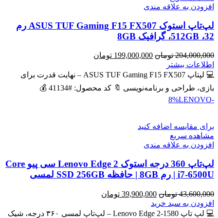
افزودن به علاقه مندی
لپ‌تاپ استوک ASUS TUF Gaming F15 FX507 رم
32، 512GB، گرافیک 8GB
قیمت
قیمت
204,000,000
تومان
199,000,000
تومان
اصلی
فعلی
اطلاعات بیشتر
204,000,000 تومان
199,000,000 تومان
💻 لپتاپ ASUS TUF Gaming F15 FX507 – نهایت قدرت برای
بود.
است.
بازی، طراحی و برنامه‌نویسی 🔖 کد محصول: #41134 💰
LENOVO
-8%
برای مقایسه اضافه کنید
مشاهده سریع
افزودن به علاقه مندی
لپ‌تاپ 360 درجه استوک Lenovo Edge 2 سی پیو Core
i7-6500U | رم 8GB | حافظه SSD 256GB لمسی
قیمت
قیمت
43,600,000
تومان
39,900,000
تومان
اصلی
فعلی
افزودن به سبد خرید
43,600,000 تومان
39,900,000 تومان
💻 لپ تاپ Lenovo Edge 2-1580 – لپ‌تاپ لمسی ۳۶۰ درجه، شیک