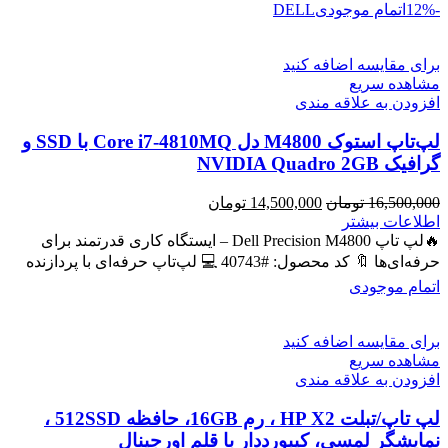
-12%
اتمام موجودی
DELL
برای مقایسه اضافه کنید
مشاهده سریع
افزودن به علاقه مندی
لپ‌تاپ استوک M4800 دل Core i7-4810MQ با SSD و
گرافیک NVIDIA Quadro 2GB
قیمت
قیمت
16,500,000
تومان
14,500,000
تومان
اصلی
فعلی
اطلاعات بیشتر
16,500,000 تومان
14,500,000 تومان
🔥لپ تاپ Dell Precision M4800 – ایستگاه کاری قدرتمند برای
بود.
است.
حرفه‌ای‌ها 🔖 کد محصول: #40743 💻 لپ‌تاپ حرفه‌ای با پردازنده
اتمام موجودی
برای مقایسه اضافه کنید
مشاهده سریع
افزودن به علاقه مندی
لپ تاپ/تبلت HP X2 ، رم 16GB، حافظه 512SSD ،
نمایشگر لمسی، کیبورددار با قلم اورجینال