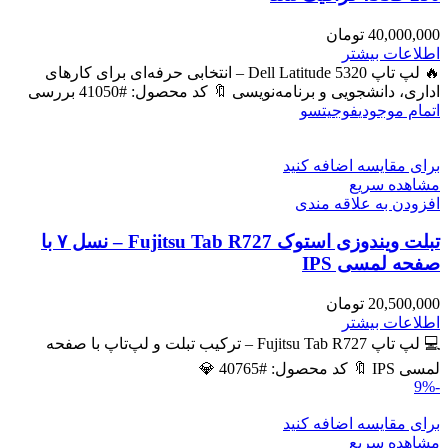
40,000,000
تومان
اطلاعات بیشتر
🔥 لپ تاپ Dell Latitude 5320 – انتخابی حرفه‌ای برای کارهای
اداری، دانشجویی و برنامه‌نویسی 🔖 کد محصول: #41050 بررسی
اتمام موجودی
فوجیتسو
برای مقایسه اضافه کنید
مشاهده سریع
افزودن به علاقه مندی
تبلت ویندوزی استوک Fujitsu Tab R727 – نسل ۷ با
صفحه لمسی IPS
20,500,000
تومان
اطلاعات بیشتر
💻 لپ تاپ Fujitsu Tab R727 – ترکیب تبلت و لپ‌تاپ با صفحه
لمسی IPS 🔖 کد محصول: #40765 💎
-9%
برای مقایسه اضافه کنید
مشاهده سریع