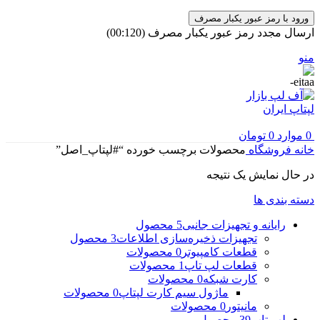
ورود با رمز عبور یکبار مصرف
ارسال مجدد رمز عبور یکبار مصرف
(00:
120
)
منو
0
موارد
0
تومان
خانه
فروشگاه
محصولات برچسب خورده “#لپتاپ_اصل”
در حال نمایش یک نتیجه
دسته بندی ها
رایانه و تجهیزات جانبی
5 محصول
تجهیزات ذخیره‌سازی اطلاعات
3 محصول
قطعات کامپیوتر
0 محصولات
قطعات لپ تاپ
1 محصولات
کارت شبکه
0 محصولات
ماژول سیم کارت لپتاپ
0 محصولات
مانیتور
0 محصولات
لپ تاپ
39 محصول