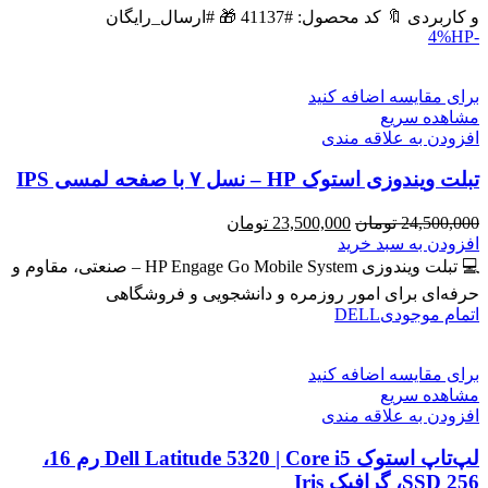
بود.
است.
و کاربردی 🔖 کد محصول: #41137 🎁 #ارسال_رایگان
HP
-4%
برای مقایسه اضافه کنید
مشاهده سریع
افزودن به علاقه مندی
تبلت ویندوزی استوک HP – نسل ۷ با صفحه لمسی IPS
قیمت
قیمت
24,500,000
تومان
23,500,000
تومان
اصلی
فعلی
افزودن به سبد خرید
24,500,000 تومان
23,500,000 تومان
💻 تبلت ویندوزی HP Engage Go Mobile System – صنعتی، مقاوم و
بود.
است.
حرفه‌ای برای امور روزمره و دانشجویی و فروشگاهی
اتمام موجودی
DELL
برای مقایسه اضافه کنید
مشاهده سریع
افزودن به علاقه مندی
لپ‌تاپ استوک Dell Latitude 5320 | Core i5 رم 16،
SSD 256، گرافیک Iris