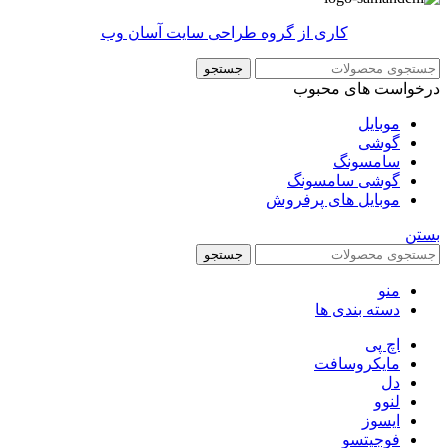
کاری از گروه طراحی سایت آسان وب
جستجو
درخواست های محبوب
موبایل
گوشی
سامسونگ
گوشی سامسونگ
موبایل های پرفروش
بستن
جستجو
منو
دسته بندی ها
اچ پی
مایکروسافت
دل
لنوو
ایسوز
فوجیتسو