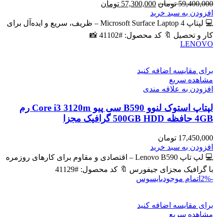
قیمت
قیمت
59,400,000
تومان
57,300,000
تومان
اصلی
فعلی
افزودن به سبد خرید
59,400,000 تومان
57,300,000 تومان
💻 لپتاپ Microsoft Surface Laptop 4 – ظریف، سریع و ایده‌آل برای
بود.
است.
کار و تحصیل 🔖 کد محصول: #41102 📸
LENOVO
برای مقایسه اضافه کنید
مشاهده سریع
افزودن به علاقه مندی
لپتاپ استوک لنوو B590 سی پیو Core i3 3120m رم
4GB حافظه 500GB HDD گرافیک مجزا
17,450,000
تومان
افزودن به سبد خرید
💻 لپ تاپ Lenovo B590 – اقتصادی و مقاوم برای کارهای روزمره
با گرافیک مجزای جیفورس 🔖 کد محصول: #41129
-2%
اتمام موجودی
ایسوس
برای مقایسه اضافه کنید
مشاهده سریع