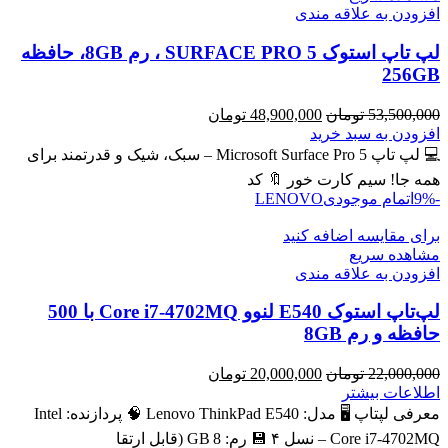
افزودن به علاقه مندی
لپ تاپ استوک SURFACE PRO 5 ، رم 8GB، حافظه
256GB
قیمت
قیمت
53,500,000
تومان
48,900,000
تومان
اصلی
فعلی
افزودن به سبد خرید
53,500,000 تومان
48,900,000 تومان
💻 لپ تاپ Microsoft Surface Pro 5 – سبک، شیک و قدرتمند برای
بود.
است.
همه جا! سیم کارت خور 🔖 کد
-9%
اتمام موجودی
LENOVO
برای مقایسه اضافه کنید
مشاهده سریع
افزودن به علاقه مندی
لپ‌تاپ استوک E540 لنوو Core i7-4702MQ با 500
حافظه و رم 8GB
قیمت
قیمت
22,000,000
تومان
20,000,000
تومان
اصلی
فعلی
اطلاعات بیشتر
22,000,000 تومان
20,000,000 تومان
معرفی لپتاپ 🖥️ مدل: Lenovo ThinkPad E540 🧠 پردازنده: Intel
بود.
است.
Core i7‑4702MQ – نسل ۴ 💾 رم: 8 GB (قابل ارتقا