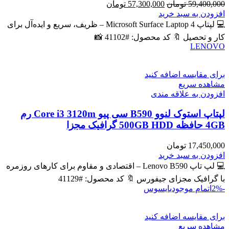
قیمت
قیمت
59,400,000
تومان
57,300,000
تومان
اصلی
فعلی
افزودن به سبد خرید
59,400,000 تومان
57,300,000 تومان
💻 لپتاپ Microsoft Surface Laptop 4 – ظریف، سریع و ایده‌آل برای
بود.
است.
کار و تحصیل 🔖 کد محصول: #41102 📸
LENOVO
برای مقایسه اضافه کنید
مشاهده سریع
افزودن به علاقه مندی
لپتاپ استوک لنوو B590 سی پیو Core i3 3120m رم
4GB حافظه 500GB HDD گرافیک مجزا
17,450,000
تومان
افزودن به سبد خرید
💻 لپ تاپ Lenovo B590 – اقتصادی و مقاوم برای کارهای روزمره
با گرافیک مجزای جیفورس 🔖 کد محصول: #41129
-2%
اتمام موجودی
ایسوس
برای مقایسه اضافه کنید
مشاهده سریع