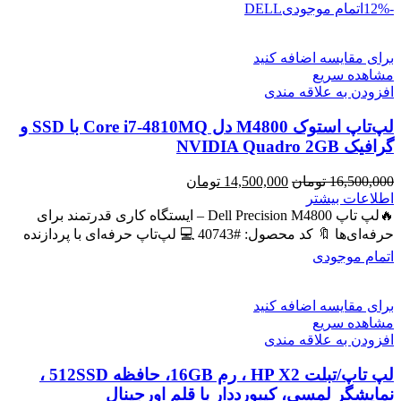
-12%
اتمام موجودی
DELL
برای مقایسه اضافه کنید
مشاهده سریع
افزودن به علاقه مندی
لپ‌تاپ استوک M4800 دل Core i7-4810MQ با SSD و
گرافیک NVIDIA Quadro 2GB
قیمت
قیمت
16,500,000
تومان
14,500,000
تومان
اصلی
فعلی
اطلاعات بیشتر
16,500,000 تومان
14,500,000 تومان
🔥لپ تاپ Dell Precision M4800 – ایستگاه کاری قدرتمند برای
بود.
است.
حرفه‌ای‌ها 🔖 کد محصول: #40743 💻 لپ‌تاپ حرفه‌ای با پردازنده
اتمام موجودی
برای مقایسه اضافه کنید
مشاهده سریع
افزودن به علاقه مندی
لپ تاپ/تبلت HP X2 ، رم 16GB، حافظه 512SSD ،
نمایشگر لمسی، کیبورددار با قلم اورجینال