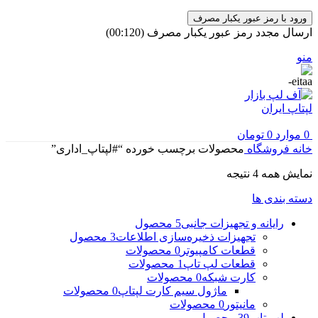
ورود با رمز عبور یکبار مصرف
ارسال مجدد رمز عبور یکبار مصرف
(00:
120
)
منو
0
موارد
0
تومان
خانه
فروشگاه
محصولات برچسب خورده “#لپتاپ_اداری”
مرتب‌سازی
نمایش همه 4 نتیجه
بر
دسته بندی ها
اساس
جدیدترین
رایانه و تجهیزات جانبی
5 محصول
تجهیزات ذخیره‌سازی اطلاعات
3 محصول
قطعات کامپیوتر
0 محصولات
قطعات لپ تاپ
1 محصولات
کارت شبکه
0 محصولات
ماژول سیم کارت لپتاپ
0 محصولات
مانیتور
0 محصولات
لپ تاپ
39 محصول