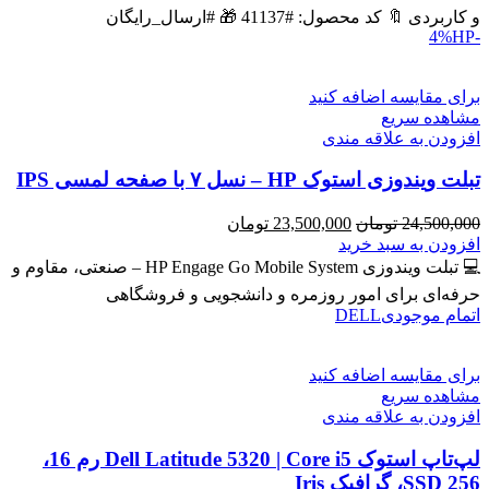
بود.
است.
و کاربردی 🔖 کد محصول: #41137 🎁 #ارسال_رایگان
HP
-4%
برای مقایسه اضافه کنید
مشاهده سریع
افزودن به علاقه مندی
تبلت ویندوزی استوک HP – نسل ۷ با صفحه لمسی IPS
قیمت
قیمت
24,500,000
تومان
23,500,000
تومان
اصلی
فعلی
افزودن به سبد خرید
24,500,000 تومان
23,500,000 تومان
💻 تبلت ویندوزی HP Engage Go Mobile System – صنعتی، مقاوم و
بود.
است.
حرفه‌ای برای امور روزمره و دانشجویی و فروشگاهی
اتمام موجودی
DELL
برای مقایسه اضافه کنید
مشاهده سریع
افزودن به علاقه مندی
لپ‌تاپ استوک Dell Latitude 5320 | Core i5 رم 16،
SSD 256، گرافیک Iris