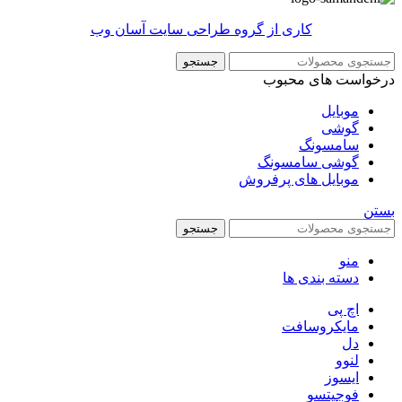
کاری از گروه طراحی سایت آسان وب
جستجو
درخواست های محبوب
موبایل
گوشی
سامسونگ
گوشی سامسونگ
موبایل های پرفروش
بستن
جستجو
منو
دسته بندی ها
اچ پی
مایکروسافت
دل
لنوو
ایسوز
فوجیتسو