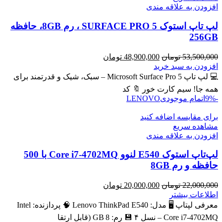
افزودن به علاقه مندی
لپ تاپ استوک SURFACE PRO 5 ، رم 8GB، حافظه
256GB
قیمت
قیمت
53,500,000
تومان
48,900,000
تومان
اصلی
فعلی
افزودن به سبد خرید
53,500,000 تومان
48,900,000 تومان
💻 لپ تاپ Microsoft Surface Pro 5 – سبک، شیک و قدرتمند برای
بود.
است.
همه جا! سیم کارت خور 🔖 کد
-9%
اتمام موجودی
LENOVO
برای مقایسه اضافه کنید
مشاهده سریع
افزودن به علاقه مندی
لپ‌تاپ استوک E540 لنوو Core i7-4702MQ با 500
حافظه و رم 8GB
قیمت
قیمت
22,000,000
تومان
20,000,000
تومان
اصلی
فعلی
اطلاعات بیشتر
22,000,000 تومان
20,000,000 تومان
معرفی لپتاپ 🖥️ مدل: Lenovo ThinkPad E540 🧠 پردازنده: Intel
بود.
است.
Core i7‑4702MQ – نسل ۴ 💾 رم: 8 GB (قابل ارتقا