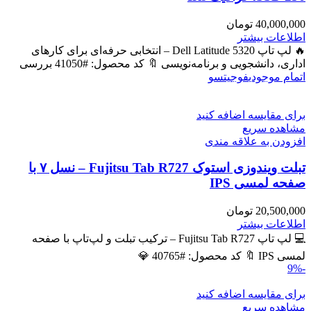
40,000,000
تومان
اطلاعات بیشتر
🔥 لپ تاپ Dell Latitude 5320 – انتخابی حرفه‌ای برای کارهای
اداری، دانشجویی و برنامه‌نویسی 🔖 کد محصول: #41050 بررسی
اتمام موجودی
فوجیتسو
برای مقایسه اضافه کنید
مشاهده سریع
افزودن به علاقه مندی
تبلت ویندوزی استوک Fujitsu Tab R727 – نسل ۷ با
صفحه لمسی IPS
20,500,000
تومان
اطلاعات بیشتر
💻 لپ تاپ Fujitsu Tab R727 – ترکیب تبلت و لپ‌تاپ با صفحه
لمسی IPS 🔖 کد محصول: #40765 💎
-9%
برای مقایسه اضافه کنید
مشاهده سریع