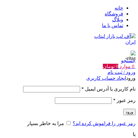
خانه
فروشگاه
وبلاگ
تماس با ما
جستجو
0
موارد
0
تومان
ورود / ثبت نام
ورود
ایجاد حساب کاربری
الزامی
نام کاربری یا آدرس ایمیل
*
الزامی
رمز عبور
*
ورود
رمز عبور را فراموش کرده اید؟
مرا به خاطر بسپار
یا