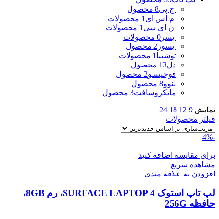
اچ پی
8 محصول
ام اس ای
1 محصولات
ان ای سی
1 محصولات
ایسر
0 محصولات
ایسوز
2 محصول
توشیبا
1 محصولات
دل
13 محصول
فوجیتسو
2 محصول
لنوو
8 محصول
مایکروسافت
3 محصول
نمایش
9
12
18
24
فیلتر محصولات
-4%
برای مقایسه اضافه کنید
مشاهده سریع
افزودن به علاقه مندی
لپ تاپ استوک SURFACE LAPTOP 4، رم 8GB،
حافظه 256G