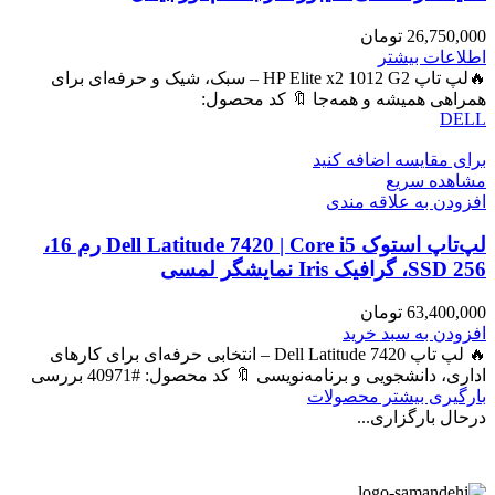
26,750,000
تومان
اطلاعات بیشتر
🔥لپ تاپ HP Elite x2 1012 G2 – سبک، شیک و حرفه‌ای برای
همراهی همیشه و همه‌جا 🔖 کد محصول:
DELL
برای مقایسه اضافه کنید
مشاهده سریع
افزودن به علاقه مندی
لپ‌تاپ استوک Dell Latitude 7420 | Core i5 رم 16،
SSD 256، گرافیک Iris نمایشگر لمسی
63,400,000
تومان
افزودن به سبد خرید
🔥 لپ تاپ Dell Latitude 7420 – انتخابی حرفه‌ای برای کارهای
اداری، دانشجویی و برنامه‌نویسی 🔖 کد محصول: #40971 بررسی
بارگیری بیشتر محصولات
درحال بارگزاری...