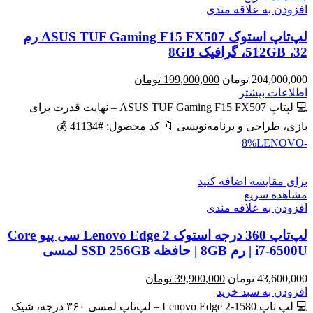
افزودن به علاقه مندی
لپ‌تاپ استوک ASUS TUF Gaming F15 FX507 رم
32، 512GB، گرافیک 8GB
قیمت
قیمت
204,000,000
تومان
199,000,000
تومان
اصلی
فعلی
اطلاعات بیشتر
204,000,000 تومان
199,000,000 تومان
💻 لپتاپ ASUS TUF Gaming F15 FX507 – نهایت قدرت برای
بود.
است.
بازی، طراحی و برنامه‌نویسی 🔖 کد محصول: #41134 💰
LENOVO
-8%
برای مقایسه اضافه کنید
مشاهده سریع
افزودن به علاقه مندی
لپ‌تاپ 360 درجه استوک Lenovo Edge 2 سی پیو Core
i7-6500U | رم 8GB | حافظه SSD 256GB لمسی
قیمت
قیمت
43,600,000
تومان
39,900,000
تومان
اصلی
فعلی
افزودن به سبد خرید
43,600,000 تومان
39,900,000 تومان
💻 لپ تاپ Lenovo Edge 2-1580 – لپ‌تاپ لمسی ۳۶۰ درجه، شیک