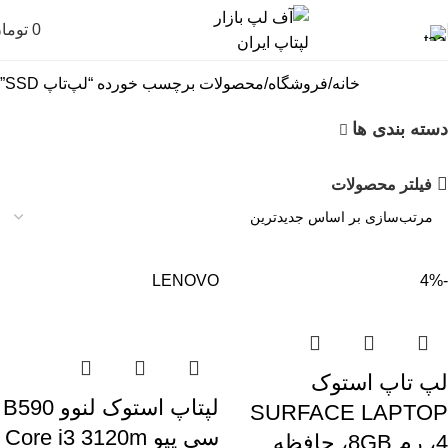
0
توما
خانه
فروشگاه
محصولات برچسب خورده “لپ‌تاپ SSD”
دسته بندی ها
فیلتر محصولات
LENOVO
-4%
لپ تاپ استوک
لپتاپ استوک لنوو B590
SURFACE LAPTOP
سی پیو Core i3 3120m
4، رم 8GB، حافظه