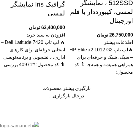
512SSD ، نمایشگر
گرافیک Iris نمایشگر
لمسی، کیبورددار با قلم
لمسی
اورجینال
63,400,000
تومان
26,750,000
تومان
افزودن به سبد خرید
اطلاعات بیشتر
🔥 لپ تاپ Dell Latitude 7420 –
🔥لپ تاپ HP Elite x2 1012 G2
انتخابی حرفه‌ای برای کارهای
– سبک، شیک و حرفه‌ای برای
اداری، دانشجویی و برنامه‌نویسی
همراهی همیشه و همه‌جا 🔖 کد
🔖 کد محصول: #40971 بررسی
محصول:
بارگیری بیشتر محصولات
درحال بارگزاری...