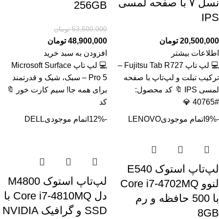
نسل ۷ با صفحه لمسی
256GB
IPS
53,500,000
تومان
20,500,000
تومان
48,900,000
تومان
اطلاعات بیشتر
افزودن به سبد خرید
💻 لپ تاپ Fujitsu Tab R727 –
💻 لپ تاپ Microsoft Surface
ترکیب تبلت و لپ‌تاپ با صفحه
Pro 5 – سبک، شیک و قدرتمند
لمسی IPS 🔖 کد محصول:
برای همه جا! سیم کارت خور 🔖
#40765 💎
کد
-9%
اتمام موجودی
LENOVO
-12%
اتمام موجودی
DELL
لپ‌تاپ استوک E540
لپ‌تاپ استوک M4800
لنوو Core i7-4702MQ
دل Core i7-4810MQ با
با 500 حافظه و رم
SSD و گرافیک NVIDIA
8GB