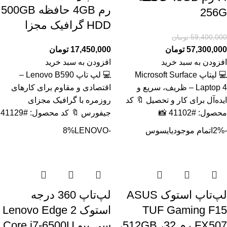
رم 4GB حافظه 500GB
256G
HDD گرافیک مجزا
59,400,000
تومان
57,300,000
تومان
17,450,000
تومان
افزودن به سبد خرید
افزودن به سبد خرید
💻 لپتاپ Microsoft Surface
💻 لپ تاپ Lenovo B590 –
Laptop 4 – ظریف، سریع و
اقتصادی و مقاوم برای کارهای
ایده‌آل برای کار و تحصیل 🔖 کد
روزمره با گرافیک مجزای
محصول: #41102 📸
جیفورس 🔖 کد محصول: #41129
-2%
اتمام موجودی
ایسوس
-8%
LENOVO
لپ‌تاپ استوک ASUS
لپ‌تاپ 360 درجه
TUF Gaming F15
استوک Lenovo Edge 2
FX507 رم 32، 512GB،
سی پیو Core i7-6500U