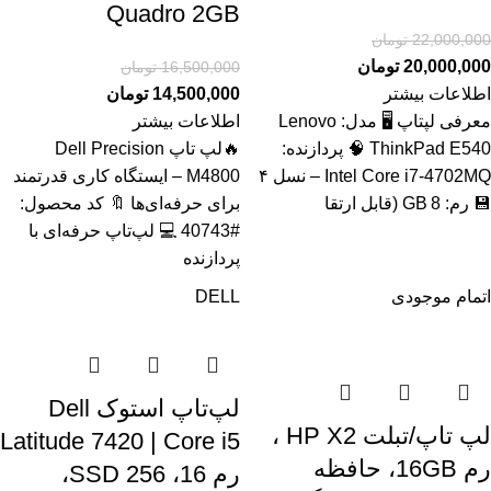
Quadro 2GB
22,000,000
تومان
20,000,000
تومان
16,500,000
تومان
اطلاعات بیشتر
14,500,000
تومان
معرفی لپتاپ 🖥️ مدل: Lenovo
اطلاعات بیشتر
ThinkPad E540 🧠 پردازنده:
🔥لپ تاپ Dell Precision
Intel Core i7‑4702MQ – نسل ۴
M4800 – ایستگاه کاری قدرتمند
💾 رم: 8 GB (قابل ارتقا
برای حرفه‌ای‌ها 🔖 کد محصول:
#40743 💻 لپ‌تاپ حرفه‌ای با
پردازنده
اتمام موجودی
DELL
لپ‌تاپ استوک Dell
لپ تاپ/تبلت HP X2 ،
Latitude 7420 | Core i5
رم 16GB، حافظه
رم 16، SSD 256،