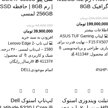
گرافیک 8GB
| رم 8GB | حافظه SSD
256GB لمسی
204,000,000
تومان
199,000,000
تومان
43,600,000
تومان
اطلاعات بیشتر
39,900,000
تومان
💻 لپتاپ ASUS TUF Gaming
افزودن به سبد خرید
F15 FX507 – نهایت قدرت برای
💻 لپ تاپ Lenovo Edge 2-
بازی، طراحی و برنامه‌نویسی 🔖
1580 – لپ‌تاپ لمسی ۳۶۰ درجه،
کد محصول: #41134 💰
شیک و کاربردی 🔖 کد محصول:
#41137 🎁 #ارسال_رایگان
-4%
HP
اتمام موجودی
DELL
تبلت ویندوزی استوک
لپ‌تاپ استوک Dell
HP – نسل ۷ با صفحه
Latitude 5320 | Core i5