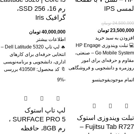
لمسی IPS
رم 16، SSD 256،
گرافیک Iris
24,500,000
تومان
23,500,000
تومان
40,000,000
تومان
افزودن به سبد خرید
اطلاعات بیشتر
💻 تبلت ویندوزی HP Engage
🔥 لپ تاپ Dell Latitude 5320 –
Go Mobile System – صنعتی،
انتخابی حرفه‌ای برای کارهای
مقاوم و حرفه‌ای برای امور
اداری، دانشجویی و برنامه‌نویسی
روزمره و دانشجویی و فروشگاهی
🔖 کد محصول: #41050 بررسی
اتمام موجودی
فوجیتسو
-9%
لپ تاپ استوک
تبلت ویندوزی استوک
SURFACE PRO 5 ،
Fujitsu Tab R727 –
رم 8GB، حافظه