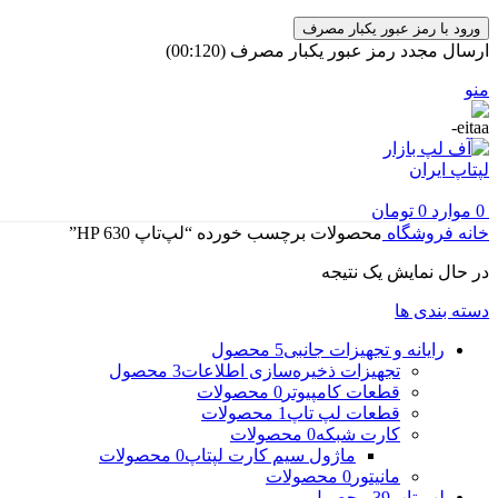
ورود با رمز عبور یکبار مصرف
ارسال مجدد رمز عبور یکبار مصرف
(00:
120
)
منو
0
موارد
0
تومان
خانه
فروشگاه
محصولات برچسب خورده “لپ‌تاپ HP 630”
در حال نمایش یک نتیجه
دسته بندی ها
رایانه و تجهیزات جانبی
5 محصول
تجهیزات ذخیره‌سازی اطلاعات
3 محصول
قطعات کامپیوتر
0 محصولات
قطعات لپ تاپ
1 محصولات
کارت شبکه
0 محصولات
ماژول سیم کارت لپتاپ
0 محصولات
مانیتور
0 محصولات
لپ تاپ
39 محصول