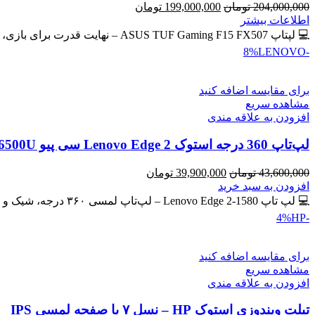
قیمت
قیمت
204,000,000
تومان
199,000,000
تومان
اصلی
فعلی
اطلاعات بیشتر
204,000,000 تومان
199,000,000 تومان
💻 لپتاپ ASUS TUF Gaming F15 FX507 – نهایت قدرت برای بازی، طراحی و برنامه‌نویسی 🔖 کد محصول: #41134 💰
بود.
است.
LENOVO
-8%
برای مقایسه اضافه کنید
مشاهده سریع
افزودن به علاقه مندی
لپ‌تاپ 360 درجه استوک Lenovo Edge 2 سی پیو Core i7-6500U | رم 8GB | حافظه SSD 256GB لمسی
قیمت
قیمت
43,600,000
تومان
39,900,000
تومان
اصلی
فعلی
افزودن به سبد خرید
43,600,000 تومان
39,900,000 تومان
💻 لپ تاپ Lenovo Edge 2-1580 – لپ‌تاپ لمسی ۳۶۰ درجه، شیک و کاربردی 🔖 کد محصول: #41137 🎁 #ارسال_رایگان
بود.
است.
HP
-4%
برای مقایسه اضافه کنید
مشاهده سریع
افزودن به علاقه مندی
تبلت ویندوزی استوک HP – نسل ۷ با صفحه لمسی IPS