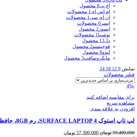
اچ پی
8 محصول
ام اس ای
1 محصولات
ان ای سی
1 محصولات
ایسر
0 محصولات
ایسوز
2 محصول
توشیبا
1 محصولات
دل
13 محصول
فوجیتسو
2 محصول
لنوو
8 محصول
مایکروسافت
3 محصول
نمایش
9
12
18
24
فیلتر محصولات
-4%
برای مقایسه اضافه کنید
مشاهده سریع
افزودن به علاقه مندی
لپ تاپ استوک SURFACE LAPTOP 4، رم 8GB، حافظه 256G
قیمت
قیمت
59,400,000
تومان
57,300,000
تومان