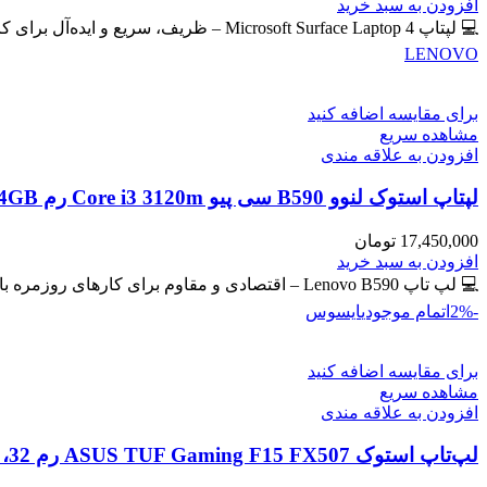
اصلی
فعلی
افزودن به سبد خرید
59,400,000 تومان
57,300,000 تومان
💻 لپتاپ Microsoft Surface Laptop 4 – ظریف، سریع و ایده‌آل برای کار و تحصیل 🔖 کد محصول: #41102 📸
بود.
است.
LENOVO
برای مقایسه اضافه کنید
مشاهده سریع
افزودن به علاقه مندی
لپتاپ استوک لنوو B590 سی پیو Core i3 3120m رم 4GB حافظه 500GB HDD گرافیک مجزا
17,450,000
تومان
افزودن به سبد خرید
💻 لپ تاپ Lenovo B590 – اقتصادی و مقاوم برای کارهای روزمره با گرافیک مجزای جیفورس 🔖 کد محصول: #41129
-2%
اتمام موجودی
ایسوس
برای مقایسه اضافه کنید
مشاهده سریع
افزودن به علاقه مندی
لپ‌تاپ استوک ASUS TUF Gaming F15 FX507 رم 32، 512GB، گرافیک 8GB