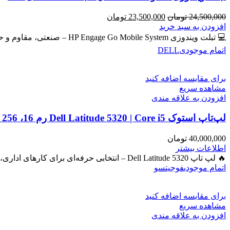
قیمت
قیمت
24,500,000
تومان
23,500,000
تومان
اصلی
فعلی
افزودن به سبد خرید
24,500,000 تومان
23,500,000 تومان
💻 تبلت ویندوزی HP Engage Go Mobile System – صنعتی، مقاوم و حرفه‌ای برای امور روزمره و دانشجویی و فروشگاهی
بود.
است.
اتمام موجودی
DELL
برای مقایسه اضافه کنید
مشاهده سریع
افزودن به علاقه مندی
لپ‌تاپ استوک Dell Latitude 5320 | Core i5 رم 16، SSD 256، گرافیک Iris
40,000,000
تومان
اطلاعات بیشتر
🔥 لپ تاپ Dell Latitude 5320 – انتخابی حرفه‌ای برای کارهای اداری، دانشجویی و برنامه‌نویسی 🔖 کد محصول: #41050 بررسی
اتمام موجودی
فوجیتسو
برای مقایسه اضافه کنید
مشاهده سریع
افزودن به علاقه مندی