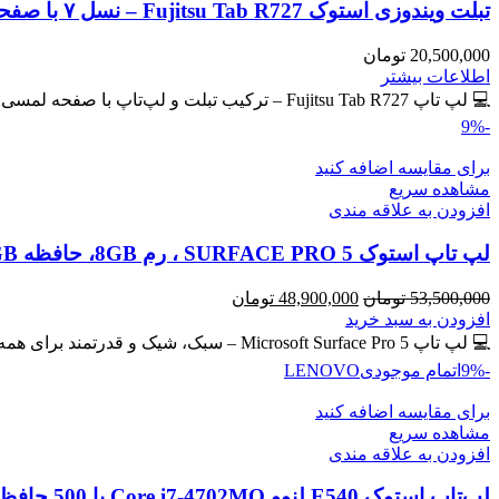
تبلت ویندوزی استوک Fujitsu Tab R727 – نسل ۷ با صفحه لمسی IPS
20,500,000
تومان
اطلاعات بیشتر
💻 لپ تاپ Fujitsu Tab R727 – ترکیب تبلت و لپ‌تاپ با صفحه لمسی IPS 🔖 کد محصول: #40765 💎
-9%
برای مقایسه اضافه کنید
مشاهده سریع
افزودن به علاقه مندی
لپ تاپ استوک SURFACE PRO 5 ، رم 8GB، حافظه 256GB
قیمت
قیمت
53,500,000
تومان
48,900,000
تومان
اصلی
فعلی
افزودن به سبد خرید
53,500,000 تومان
48,900,000 تومان
💻 لپ تاپ Microsoft Surface Pro 5 – سبک، شیک و قدرتمند برای همه جا! سیم کارت خور 🔖 کد
بود.
است.
-9%
اتمام موجودی
LENOVO
برای مقایسه اضافه کنید
مشاهده سریع
افزودن به علاقه مندی
لپ‌تاپ استوک E540 لنوو Core i7-4702MQ با 500 حافظه و رم 8GB