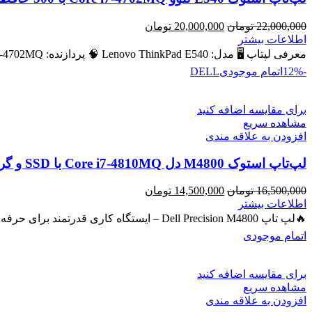
قیمت
قیمت
22,000,000
تومان
20,000,000
تومان
اصلی
فعلی
اطلاعات بیشتر
22,000,000 تومان
20,000,000 تومان
معرفی لپتاپ 🖥️ مدل: Lenovo ThinkPad E540 🧠 پردازنده: Intel Core i7‑4702MQ – نسل ۴ 💾 رم: 8 GB (قابل ارتقا
بود.
است.
-12%
اتمام موجودی
DELL
برای مقایسه اضافه کنید
مشاهده سریع
افزودن به علاقه مندی
لپ‌تاپ استوک M4800 دل Core i7-4810MQ با SSD و گرافیک NVIDIA Quadro 2GB
قیمت
قیمت
16,500,000
تومان
14,500,000
تومان
اصلی
فعلی
اطلاعات بیشتر
16,500,000 تومان
14,500,000 تومان
🔥لپ تاپ Dell Precision M4800 – ایستگاه کاری قدرتمند برای حرفه‌ای‌ها 🔖 کد محصول: #40743 💻 لپ‌تاپ حرفه‌ای با پردازنده
بود.
است.
اتمام موجودی
برای مقایسه اضافه کنید
مشاهده سریع
افزودن به علاقه مندی