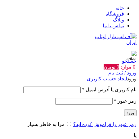
خانه
فروشگاه
وبلاگ
تماس با ما
جستجو
0
موارد
0
تومان
ورود / ثبت نام
ورود
ایجاد حساب کاربری
الزامی
نام کاربری یا آدرس ایمیل
*
الزامی
رمز عبور
*
ورود
رمز عبور را فراموش کرده اید؟
مرا به خاطر بسپار
یا