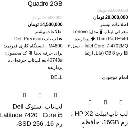
Quadro 2GB
22,000,000
تومان
20,000,000
تومان
16,500,000
تومان
اطلاعات بیشتر
14,500,000
تومان
معرفی لپتاپ 🖥️ مدل: Lenovo
اطلاعات بیشتر
ThinkPad E540 🧠 پردازنده:
🔥لپ تاپ Dell Precision
Intel Core i7‑4702MQ – نسل ۴
M4800 – ایستگاه کاری قدرتمند
💾 رم: 8 GB (قابل ارتقا
برای حرفه‌ای‌ها 🔖 کد محصول:
#40743 💻 لپ‌تاپ حرفه‌ای با
پردازنده
اتمام موجودی
DELL
لپ‌تاپ استوک Dell
لپ تاپ/تبلت HP X2 ،
Latitude 7420 | Core i5
رم 16GB، حافظه
رم 16، SSD 256،