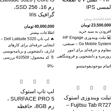
لمسی IPS
رم 16، SSD 256،
گرافیک Iris
24,500,000
تومان
23,500,000
تومان
40,000,000
تومان
افزودن به سبد خرید
اطلاعات بیشتر
💻 تبلت ویندوزی HP Engage
🔥 لپ تاپ Dell Latitude 5320 –
Go Mobile System – صنعتی،
انتخابی حرفه‌ای برای کارهای
مقاوم و حرفه‌ای برای امور
اداری، دانشجویی و برنامه‌نویسی
روزمره و دانشجویی و فروشگاهی
🔖 کد محصول: #41050 بررسی
اتمام موجودی
فوجیتسو
-9%
لپ تاپ استوک
تبلت ویندوزی استوک
SURFACE PRO 5 ،
Fujitsu Tab R727 –
رم 8GB، حافظه