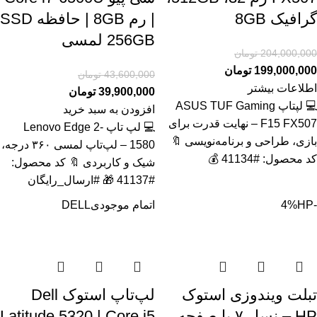
گرافیک 8GB
| رم 8GB | حافظه SSD
256GB لمسی
204,000,000
تومان
199,000,000
تومان
43,600,000
تومان
اطلاعات بیشتر
39,900,000
تومان
💻 لپتاپ ASUS TUF Gaming
افزودن به سبد خرید
F15 FX507 – نهایت قدرت برای
💻 لپ تاپ Lenovo Edge 2-
بازی، طراحی و برنامه‌نویسی 🔖
1580 – لپ‌تاپ لمسی ۳۶۰ درجه،
کد محصول: #41134 💰
شیک و کاربردی 🔖 کد محصول:
#41137 🎁 #ارسال_رایگان
-4%
HP
اتمام موجودی
DELL
تبلت ویندوزی استوک
لپ‌تاپ استوک Dell
HP – نسل ۷ با صفحه
Latitude 5320 | Core i5