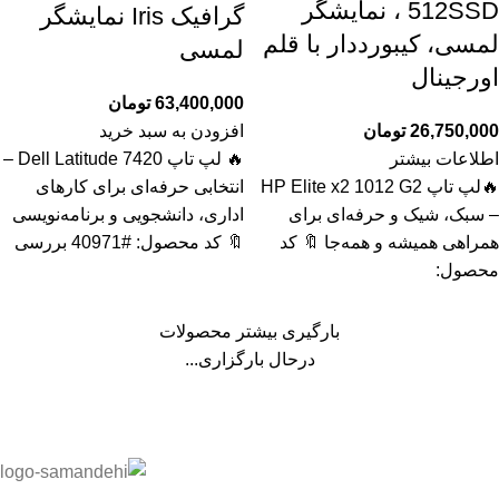
512SSD ، نمایشگر
گرافیک Iris نمایشگر
لمسی، کیبورددار با قلم
لمسی
اورجینال
63,400,000
تومان
26,750,000
تومان
افزودن به سبد خرید
اطلاعات بیشتر
🔥 لپ تاپ Dell Latitude 7420 –
🔥لپ تاپ HP Elite x2 1012 G2
انتخابی حرفه‌ای برای کارهای
– سبک، شیک و حرفه‌ای برای
اداری، دانشجویی و برنامه‌نویسی
همراهی همیشه و همه‌جا 🔖 کد
🔖 کد محصول: #40971 بررسی
محصول:
بارگیری بیشتر محصولات
درحال بارگزاری...