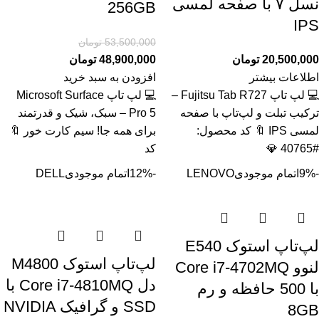
نسل ۷ با صفحه لمسی
256GB
IPS
53,500,000
تومان
20,500,000
تومان
48,900,000
تومان
اطلاعات بیشتر
افزودن به سبد خرید
💻 لپ تاپ Fujitsu Tab R727 –
💻 لپ تاپ Microsoft Surface
ترکیب تبلت و لپ‌تاپ با صفحه
Pro 5 – سبک، شیک و قدرتمند
لمسی IPS 🔖 کد محصول:
برای همه جا! سیم کارت خور 🔖
#40765 💎
کد
-9%
اتمام موجودی
LENOVO
-12%
اتمام موجودی
DELL
لپ‌تاپ استوک E540
لپ‌تاپ استوک M4800
لنوو Core i7-4702MQ
دل Core i7-4810MQ با
با 500 حافظه و رم
SSD و گرافیک NVIDIA
8GB