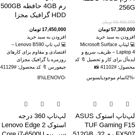
رم 4GB حافظه 500GB
256G
HDD گرافیک مجزا
59,400,000
تومان
57,300,000
تومان
17,450,000
تومان
افزودن به سبد خرید
افزودن به سبد خرید
💻 لپتاپ Microsoft Surface
💻 لپ تاپ Lenovo B590 –
Laptop 4 – ظریف، سریع و
اقتصادی و مقاوم برای کارهای
ایده‌آل برای کار و تحصیل 🔖 کد
روزمره با گرافیک مجزای
محصول: #41102 📸
جیفورس 🔖 کد محصول: #41129
-2%
اتمام موجودی
ایسوس
-8%
LENOVO
لپ‌تاپ استوک ASUS
لپ‌تاپ 360 درجه
TUF Gaming F15
استوک Lenovo Edge 2
FX507 رم 32، 512GB،
سی پیو Core i7-6500U