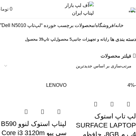
0
توما
خانه
فروشگاه
محصولات برچسب خورده “لپ‌تاپ Dell N5010”
دسته بندی ها
رایانه و تجهیزات جانبی
5 محصول
لپ تاپ
39 محصول
فیلتر محصولات
LENOVO
-4%
لپ تاپ استوک
لپتاپ استوک لنوو B590
SURFACE LAPTOP
سی پیو Core i3 3120m
4، رم 8GB، حافظه