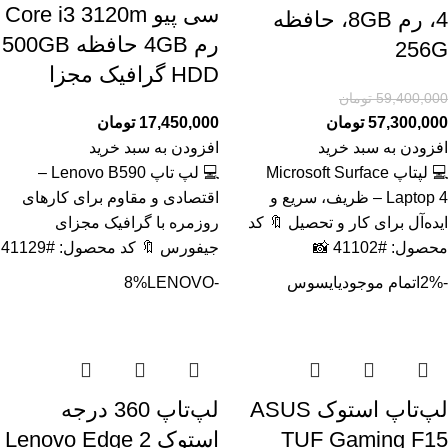
سی پیو Core i3 3120m
4، رم 8GB، حافظه
رم 4GB حافظه 500GB
256G
HDD گرافیک مجزا
59,400,000
تومان
57,300,000
تومان
17,450,000
تومان
افزودن به سبد خرید
افزودن به سبد خرید
💻 لپتاپ Microsoft Surface
💻 لپ تاپ Lenovo B590 –
Laptop 4 – ظریف، سریع و
اقتصادی و مقاوم برای کارهای
ایده‌آل برای کار و تحصیل 🔖 کد
روزمره با گرافیک مجزای
محصول: #41102 📸
جیفورس 🔖 کد محصول: #41129
-2%
اتمام موجودی
ایسوس
-8%
LENOVO
لپ‌تاپ استوک ASUS
لپ‌تاپ 360 درجه
TUF Gaming F15
استوک Lenovo Edge 2