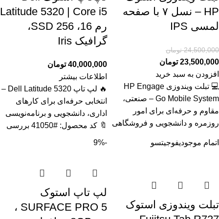
HP – نسل ۷ با صفحه
Latitude 5320 | Core i5
لمسی IPS
رم 16، SSD 256،
گرافیک Iris
24,500,000
تومان
23,500,000
تومان
40,000,000
تومان
افزودن به سبد خرید
اطلاعات بیشتر
💻 تبلت ویندوزی HP Engage
🔥 لپ تاپ Dell Latitude 5320 –
Go Mobile System – صنعتی،
انتخابی حرفه‌ای برای کارهای
مقاوم و حرفه‌ای برای امور
اداری، دانشجویی و برنامه‌نویسی
روزمره و دانشجویی و فروشگاهی
🔖 کد محصول: #41050 بررسی
اتمام موجودی
فوجیتسو
-9%
لپ تاپ استوک
تبلت ویندوزی استوک
SURFACE PRO 5 ،