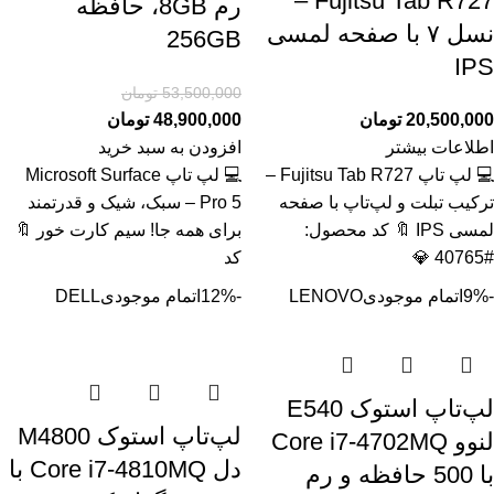
Fujitsu Tab R727 –
رم 8GB، حافظه
نسل ۷ با صفحه لمسی
256GB
IPS
53,500,000
تومان
20,500,000
تومان
48,900,000
تومان
اطلاعات بیشتر
افزودن به سبد خرید
💻 لپ تاپ Fujitsu Tab R727 –
💻 لپ تاپ Microsoft Surface
ترکیب تبلت و لپ‌تاپ با صفحه
Pro 5 – سبک، شیک و قدرتمند
لمسی IPS 🔖 کد محصول:
برای همه جا! سیم کارت خور 🔖
#40765 💎
کد
-9%
اتمام موجودی
LENOVO
-12%
اتمام موجودی
DELL
لپ‌تاپ استوک E540
لپ‌تاپ استوک M4800
لنوو Core i7-4702MQ
دل Core i7-4810MQ با
با 500 حافظه و رم