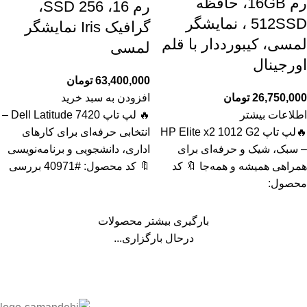
رم 16GB، حافظه
رم 16، SSD 256،
512SSD ، نمایشگر
گرافیک Iris نمایشگر
لمسی، کیبورددار با قلم
لمسی
اورجینال
63,400,000
تومان
26,750,000
تومان
افزودن به سبد خرید
اطلاعات بیشتر
🔥 لپ تاپ Dell Latitude 7420 –
🔥لپ تاپ HP Elite x2 1012 G2
انتخابی حرفه‌ای برای کارهای
– سبک، شیک و حرفه‌ای برای
اداری، دانشجویی و برنامه‌نویسی
همراهی همیشه و همه‌جا 🔖 کد
🔖 کد محصول: #40971 بررسی
محصول:
بارگیری بیشتر محصولات
درحال بارگزاری...