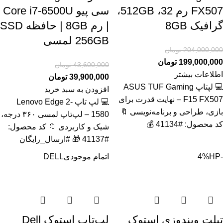
FX507 رم 32، 512GB،
سی پیو Core i7-6500U
گرافیک 8GB
| رم 8GB | حافظه SSD
256GB لمسی
204,000,000
تومان
199,000,000
تومان
43,600,000
تومان
اطلاعات بیشتر
39,900,000
تومان
💻 لپتاپ ASUS TUF Gaming
افزودن به سبد خرید
F15 FX507 – نهایت قدرت برای
💻 لپ تاپ Lenovo Edge 2-
بازی، طراحی و برنامه‌نویسی 🔖
1580 – لپ‌تاپ لمسی ۳۶۰ درجه،
کد محصول: #41134 💰
شیک و کاربردی 🔖 کد محصول:
#41137 🎁 #ارسال_رایگان
-4%
HP
اتمام موجودی
DELL
تبلت ویندوزی استوک
لپ‌تاپ استوک Dell