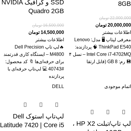
SSD و گرافیک NVIDIA
8GB
Quadro 2GB
22,000,000
تومان
20,000,000
تومان
16,500,000
تومان
اطلاعات بیشتر
14,500,000
تومان
معرفی لپتاپ 🖥️ مدل: Lenovo
اطلاعات بیشتر
ThinkPad E540 🧠 پردازنده:
🔥لپ تاپ Dell Precision
Intel Core i7‑4702MQ – نسل ۴
M4800 – ایستگاه کاری قدرتمند
💾 رم: 8 GB (قابل ارتقا
برای حرفه‌ای‌ها 🔖 کد محصول:
#40743 💻 لپ‌تاپ حرفه‌ای با
پردازنده
اتمام موجودی
DELL
لپ‌تاپ استوک Dell
لپ تاپ/تبلت HP X2 ،
Latitude 7420 | Core i5