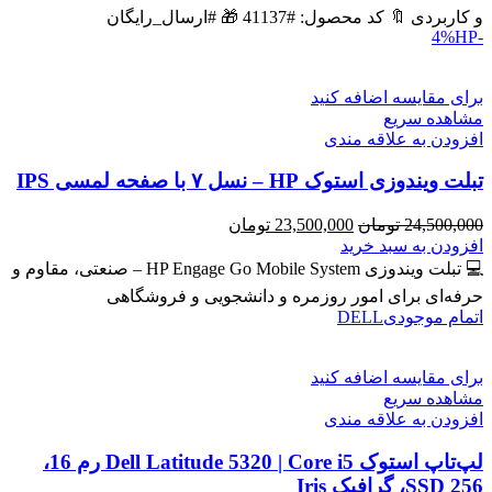
بود.
است.
و کاربردی 🔖 کد محصول: #41137 🎁 #ارسال_رایگان
HP
-4%
برای مقایسه اضافه کنید
مشاهده سریع
افزودن به علاقه مندی
تبلت ویندوزی استوک HP – نسل ۷ با صفحه لمسی IPS
قیمت
قیمت
24,500,000
تومان
23,500,000
تومان
اصلی
فعلی
افزودن به سبد خرید
24,500,000 تومان
23,500,000 تومان
💻 تبلت ویندوزی HP Engage Go Mobile System – صنعتی، مقاوم و
بود.
است.
حرفه‌ای برای امور روزمره و دانشجویی و فروشگاهی
اتمام موجودی
DELL
برای مقایسه اضافه کنید
مشاهده سریع
افزودن به علاقه مندی
لپ‌تاپ استوک Dell Latitude 5320 | Core i5 رم 16،
SSD 256، گرافیک Iris