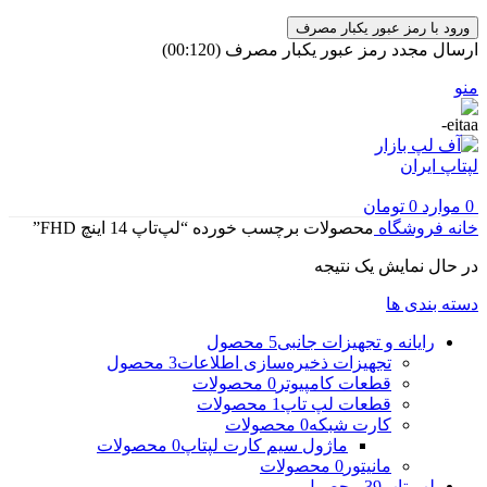
ورود با رمز عبور یکبار مصرف
ارسال مجدد رمز عبور یکبار مصرف
(00:
120
)
منو
0
موارد
0
تومان
خانه
فروشگاه
محصولات برچسب خورده “لپ‌تاپ 14 اینچ FHD”
در حال نمایش یک نتیجه
دسته بندی ها
رایانه و تجهیزات جانبی
5 محصول
تجهیزات ذخیره‌سازی اطلاعات
3 محصول
قطعات کامپیوتر
0 محصولات
قطعات لپ تاپ
1 محصولات
کارت شبکه
0 محصولات
ماژول سیم کارت لپتاپ
0 محصولات
مانیتور
0 محصولات
لپ تاپ
39 محصول