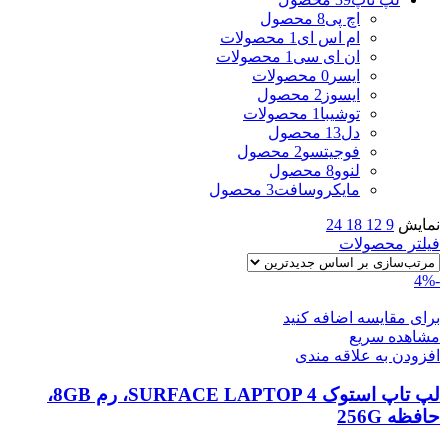
اچ پی
8 محصول
ام اس ای
1 محصولات
ان ای سی
1 محصولات
ایسر
0 محصولات
ایسوز
2 محصول
توشیبا
1 محصولات
دل
13 محصول
فوجیتسو
2 محصول
لنوو
8 محصول
مایکروسافت
3 محصول
نمایش
9
12
18
24
فیلتر محصولات
-4%
برای مقایسه اضافه کنید
مشاهده سریع
افزودن به علاقه مندی
لپ تاپ استوک SURFACE LAPTOP 4، رم 8GB،
حافظه 256G