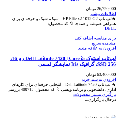
26,750,000
تومان
اطلاعات بیشتر
🔥لپ تاپ HP Elite x2 1012 G2 – سبک، شیک و حرفه‌ای برای
همراهی همیشه و همه‌جا 🔖 کد محصول:
DELL
برای مقایسه اضافه کنید
مشاهده سریع
افزودن به علاقه مندی
لپ‌تاپ استوک Dell Latitude 7420 | Core i5 رم 16،
SSD 256، گرافیک Iris نمایشگر لمسی
63,400,000
تومان
افزودن به سبد خرید
🔥 لپ تاپ Dell Latitude 7420 – انتخابی حرفه‌ای برای کارهای
اداری، دانشجویی و برنامه‌نویسی 🔖 کد محصول: #40971 بررسی
بارگیری بیشتر محصولات
درحال بارگزاری...