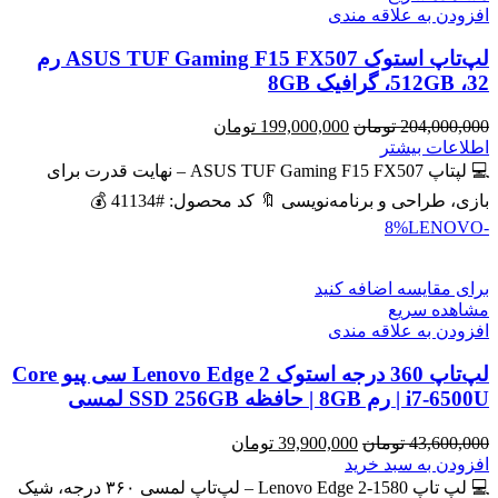
افزودن به علاقه مندی
لپ‌تاپ استوک ASUS TUF Gaming F15 FX507 رم
32، 512GB، گرافیک 8GB
قیمت
قیمت
204,000,000
تومان
199,000,000
تومان
اصلی
فعلی
اطلاعات بیشتر
204,000,000 تومان
199,000,000 تومان
💻 لپتاپ ASUS TUF Gaming F15 FX507 – نهایت قدرت برای
بود.
است.
بازی، طراحی و برنامه‌نویسی 🔖 کد محصول: #41134 💰
LENOVO
-8%
برای مقایسه اضافه کنید
مشاهده سریع
افزودن به علاقه مندی
لپ‌تاپ 360 درجه استوک Lenovo Edge 2 سی پیو Core
i7-6500U | رم 8GB | حافظه SSD 256GB لمسی
قیمت
قیمت
43,600,000
تومان
39,900,000
تومان
اصلی
فعلی
افزودن به سبد خرید
43,600,000 تومان
39,900,000 تومان
💻 لپ تاپ Lenovo Edge 2-1580 – لپ‌تاپ لمسی ۳۶۰ درجه، شیک