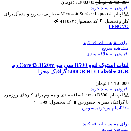
قیمت
قیمت
59,400,000
تومان
57,300,000
تومان
اصلی
فعلی
افزودن به سبد خرید
59,400,000 تومان
57,300,000 تومان
💻 لپتاپ Microsoft Surface Laptop 4 – ظریف، سریع و ایده‌آل برای
بود.
است.
کار و تحصیل 🔖 کد محصول: #41102 📸
LENOVO
برای مقایسه اضافه کنید
مشاهده سریع
افزودن به علاقه مندی
لپتاپ استوک لنوو B590 سی پیو Core i3 3120m رم
4GB حافظه 500GB HDD گرافیک مجزا
17,450,000
تومان
افزودن به سبد خرید
💻 لپ تاپ Lenovo B590 – اقتصادی و مقاوم برای کارهای روزمره
با گرافیک مجزای جیفورس 🔖 کد محصول: #41129
-2%
اتمام موجودی
ایسوس
برای مقایسه اضافه کنید
مشاهده سریع