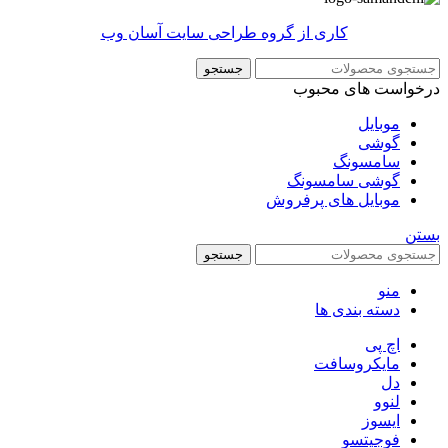
کاری از گروه طراحی سایت آسان وب
جستجو
درخواست های محبوب
موبایل
گوشی
سامسونگ
گوشی سامسونگ
موبایل های پرفروش
بستن
جستجو
منو
دسته بندی ها
اچ پی
مایکروسافت
دل
لنوو
ایسوز
فوجیتسو