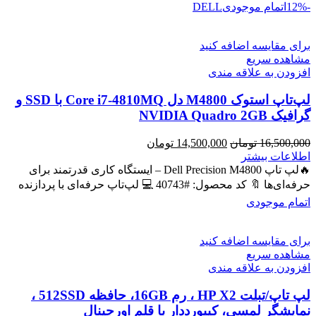
-12%
اتمام موجودی
DELL
برای مقایسه اضافه کنید
مشاهده سریع
افزودن به علاقه مندی
لپ‌تاپ استوک M4800 دل Core i7-4810MQ با SSD و
گرافیک NVIDIA Quadro 2GB
قیمت
قیمت
16,500,000
تومان
14,500,000
تومان
اصلی
فعلی
اطلاعات بیشتر
16,500,000 تومان
14,500,000 تومان
🔥لپ تاپ Dell Precision M4800 – ایستگاه کاری قدرتمند برای
بود.
است.
حرفه‌ای‌ها 🔖 کد محصول: #40743 💻 لپ‌تاپ حرفه‌ای با پردازنده
اتمام موجودی
برای مقایسه اضافه کنید
مشاهده سریع
افزودن به علاقه مندی
لپ تاپ/تبلت HP X2 ، رم 16GB، حافظه 512SSD ،
نمایشگر لمسی، کیبورددار با قلم اورجینال