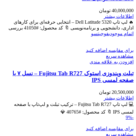
40,000,000
تومان
اطلاعات بیشتر
🔥 لپ تاپ Dell Latitude 5320 – انتخابی حرفه‌ای برای کارهای
اداری، دانشجویی و برنامه‌نویسی 🔖 کد محصول: #41050 بررسی
اتمام موجودی
فوجیتسو
برای مقایسه اضافه کنید
مشاهده سریع
افزودن به علاقه مندی
تبلت ویندوزی استوک Fujitsu Tab R727 – نسل ۷ با
صفحه لمسی IPS
20,500,000
تومان
اطلاعات بیشتر
💻 لپ تاپ Fujitsu Tab R727 – ترکیب تبلت و لپ‌تاپ با صفحه
لمسی IPS 🔖 کد محصول: #40765 💎
-9%
برای مقایسه اضافه کنید
مشاهده سریع