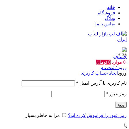
خانه
فروشگاه
وبلاگ
تماس با ما
جستجو
0
موارد
0
تومان
ورود / ثبت نام
ورود
ایجاد حساب کاربری
الزامی
نام کاربری یا آدرس ایمیل
*
الزامی
رمز عبور
*
ورود
رمز عبور را فراموش کرده اید؟
مرا به خاطر بسپار
یا