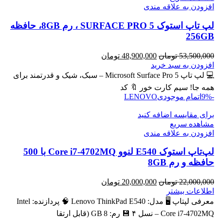
افزودن به علاقه مندی
لپ تاپ استوک SURFACE PRO 5 ، رم 8GB، حافظه
256GB
قیمت
قیمت
53,500,000
تومان
48,900,000
تومان
اصلی
فعلی
افزودن به سبد خرید
53,500,000 تومان
48,900,000 تومان
💻 لپ تاپ Microsoft Surface Pro 5 – سبک، شیک و قدرتمند برای
بود.
است.
همه جا! سیم کارت خور 🔖 کد
-9%
اتمام موجودی
LENOVO
برای مقایسه اضافه کنید
مشاهده سریع
افزودن به علاقه مندی
لپ‌تاپ استوک E540 لنوو Core i7-4702MQ با 500
حافظه و رم 8GB
قیمت
قیمت
22,000,000
تومان
20,000,000
تومان
اصلی
فعلی
اطلاعات بیشتر
22,000,000 تومان
20,000,000 تومان
معرفی لپتاپ 🖥️ مدل: Lenovo ThinkPad E540 🧠 پردازنده: Intel
بود.
است.
Core i7‑4702MQ – نسل ۴ 💾 رم: 8 GB (قابل ارتقا