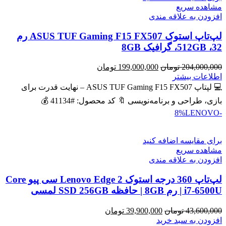
مشاهده سریع
افزودن به علاقه مندی
لپ‌تاپ استوک ASUS TUF Gaming F15 FX507 رم
32، 512GB، گرافیک 8GB
قیمت
قیمت
204,000,000
تومان
199,000,000
تومان
اصلی
فعلی
اطلاعات بیشتر
204,000,000 تومان
199,000,000 تومان
💻 لپتاپ ASUS TUF Gaming F15 FX507 – نهایت قدرت برای
بود.
است.
بازی، طراحی و برنامه‌نویسی 🔖 کد محصول: #41134 💰
LENOVO
-8%
برای مقایسه اضافه کنید
مشاهده سریع
افزودن به علاقه مندی
لپ‌تاپ 360 درجه استوک Lenovo Edge 2 سی پیو Core
i7-6500U | رم 8GB | حافظه SSD 256GB لمسی
قیمت
قیمت
43,600,000
تومان
39,900,000
تومان
اصلی
فعلی
افزودن به سبد خرید