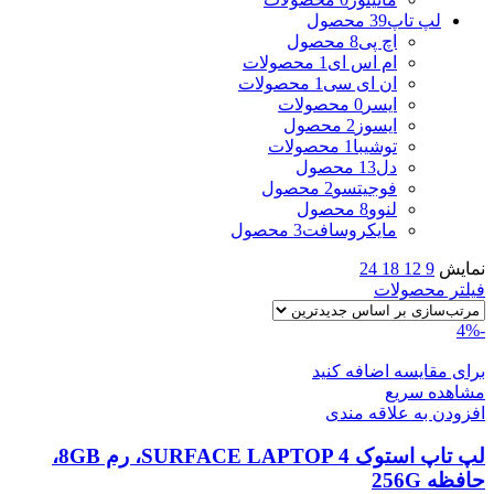
لپ تاپ
39 محصول
اچ پی
8 محصول
ام اس ای
1 محصولات
ان ای سی
1 محصولات
ایسر
0 محصولات
ایسوز
2 محصول
توشیبا
1 محصولات
دل
13 محصول
فوجیتسو
2 محصول
لنوو
8 محصول
مایکروسافت
3 محصول
نمایش
9
12
18
24
فیلتر محصولات
-4%
برای مقایسه اضافه کنید
مشاهده سریع
افزودن به علاقه مندی
لپ تاپ استوک SURFACE LAPTOP 4، رم 8GB،
حافظه 256G