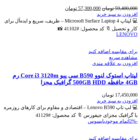
قیمت
قیمت
59,400,000
تومان
57,300,000
تومان
اصلی
فعلی
افزودن به سبد خرید
59,400,000 تومان
57,300,000 تومان
💻 لپتاپ Microsoft Surface Laptop 4 – ظریف، سریع و ایده‌آل برای
بود.
است.
کار و تحصیل 🔖 کد محصول: #41102 📸
LENOVO
برای مقایسه اضافه کنید
مشاهده سریع
افزودن به علاقه مندی
لپتاپ استوک لنوو B590 سی پیو Core i3 3120m رم
4GB حافظه 500GB HDD گرافیک مجزا
17,450,000
تومان
افزودن به سبد خرید
💻 لپ تاپ Lenovo B590 – اقتصادی و مقاوم برای کارهای روزمره
با گرافیک مجزای جیفورس 🔖 کد محصول: #41129
-2%
اتمام موجودی
ایسوس
برای مقایسه اضافه کنید