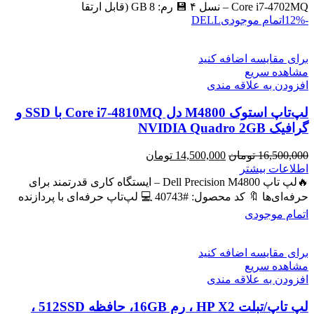
بود.
است.
Core i7‑4702MQ – نسل ۴ 💾 رم: 8 GB (قابل ارتقا
-12%
اتمام موجودی
DELL
برای مقایسه اضافه کنید
مشاهده سریع
افزودن به علاقه مندی
لپ‌تاپ استوک M4800 دل Core i7-4810MQ با SSD و
گرافیک NVIDIA Quadro 2GB
قیمت
قیمت
16,500,000
تومان
14,500,000
تومان
اصلی
فعلی
اطلاعات بیشتر
16,500,000 تومان
14,500,000 تومان
🔥لپ تاپ Dell Precision M4800 – ایستگاه کاری قدرتمند برای
بود.
است.
حرفه‌ای‌ها 🔖 کد محصول: #40743 💻 لپ‌تاپ حرفه‌ای با پردازنده
اتمام موجودی
برای مقایسه اضافه کنید
مشاهده سریع
افزودن به علاقه مندی
لپ تاپ/تبلت HP X2 ، رم 16GB، حافظه 512SSD ،