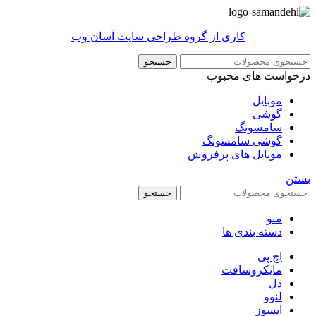
کاری از گروه طراحی سایت آسان وب
جستجو
درخواست های محبوب
موبایل
گوشی
سامسونگ
گوشی سامسونگ
موبایل های پرفروش
بستن
جستجو
منو
دسته بندی ها
اچ پی
مایکروسافت
دل
لنوو
ایسوز