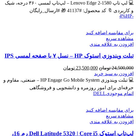
43,600,000 تومان
39,900,000 تومان
💻 لپ تاپ Lenovo Edge 2-1580 – لپ‌تاپ لمسی ۳۶۰ درجه، شیک
بود.
است.
و کاربردی 🔖 کد محصول: #41137 🎁 #ارسال_رایگان
HP
-4%
برای مقایسه اضافه کنید
مشاهده سریع
افزودن به علاقه مندی
تبلت ویندوزی استوک HP – نسل ۷ با صفحه لمسی IPS
قیمت
قیمت
24,500,000
تومان
23,500,000
تومان
اصلی
فعلی
افزودن به سبد خرید
24,500,000 تومان
23,500,000 تومان
💻 تبلت ویندوزی HP Engage Go Mobile System – صنعتی، مقاوم و
بود.
است.
حرفه‌ای برای امور روزمره و دانشجویی و فروشگاهی
اتمام موجودی
DELL
برای مقایسه اضافه کنید
مشاهده سریع
افزودن به علاقه مندی
لپ‌تاپ استوک Dell Latitude 5320 | Core i5 رم 16،