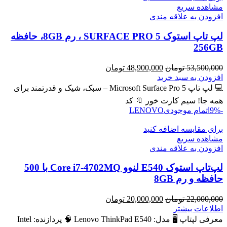
مشاهده سریع
افزودن به علاقه مندی
لپ تاپ استوک SURFACE PRO 5 ، رم 8GB، حافظه
256GB
قیمت
قیمت
53,500,000
تومان
48,900,000
تومان
اصلی
فعلی
افزودن به سبد خرید
53,500,000 تومان
48,900,000 تومان
💻 لپ تاپ Microsoft Surface Pro 5 – سبک، شیک و قدرتمند برای
بود.
است.
همه جا! سیم کارت خور 🔖 کد
-9%
اتمام موجودی
LENOVO
برای مقایسه اضافه کنید
مشاهده سریع
افزودن به علاقه مندی
لپ‌تاپ استوک E540 لنوو Core i7-4702MQ با 500
حافظه و رم 8GB
قیمت
قیمت
22,000,000
تومان
20,000,000
تومان
اصلی
فعلی
اطلاعات بیشتر
22,000,000 تومان
20,000,000 تومان
معرفی لپتاپ 🖥️ مدل: Lenovo ThinkPad E540 🧠 پردازنده: Intel