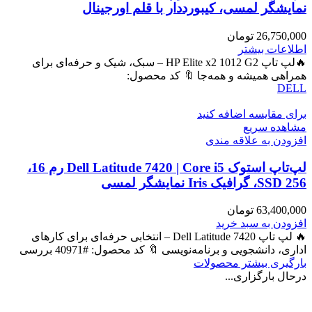
نمایشگر لمسی، کیبورددار با قلم اورجینال
26,750,000
تومان
اطلاعات بیشتر
🔥لپ تاپ HP Elite x2 1012 G2 – سبک، شیک و حرفه‌ای برای
همراهی همیشه و همه‌جا 🔖 کد محصول:
DELL
برای مقایسه اضافه کنید
مشاهده سریع
افزودن به علاقه مندی
لپ‌تاپ استوک Dell Latitude 7420 | Core i5 رم 16،
SSD 256، گرافیک Iris نمایشگر لمسی
63,400,000
تومان
افزودن به سبد خرید
🔥 لپ تاپ Dell Latitude 7420 – انتخابی حرفه‌ای برای کارهای
اداری، دانشجویی و برنامه‌نویسی 🔖 کد محصول: #40971 بررسی
بارگیری بیشتر محصولات
درحال بارگزاری...