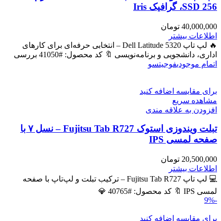
SSD 256، گرافیک Iris
40,000,000
تومان
اطلاعات بیشتر
🔥 لپ تاپ Dell Latitude 5320 – انتخابی حرفه‌ای برای کارهای
اداری، دانشجویی و برنامه‌نویسی 🔖 کد محصول: #41050 بررسی
اتمام موجودی
فوجیتسو
برای مقایسه اضافه کنید
مشاهده سریع
افزودن به علاقه مندی
تبلت ویندوزی استوک Fujitsu Tab R727 – نسل ۷ با
صفحه لمسی IPS
20,500,000
تومان
اطلاعات بیشتر
💻 لپ تاپ Fujitsu Tab R727 – ترکیب تبلت و لپ‌تاپ با صفحه
لمسی IPS 🔖 کد محصول: #40765 💎
-9%
برای مقایسه اضافه کنید