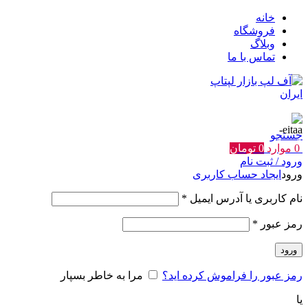
خانه
فروشگاه
وبلاگ
تماس با ما
جستجو
0
موارد
0
تومان
ورود / ثبت نام
ورود
ایجاد حساب کاربری
الزامی
نام کاربری یا آدرس ایمیل
*
الزامی
رمز عبور
*
ورود
رمز عبور را فراموش کرده اید؟
مرا به خاطر بسپار
یا