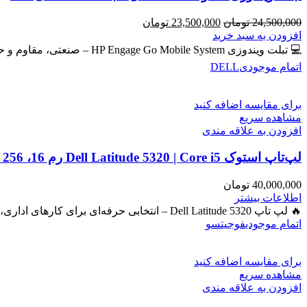
قیمت
قیمت
24,500,000
تومان
23,500,000
تومان
اصلی
فعلی
افزودن به سبد خرید
24,500,000 تومان
23,500,000 تومان
💻 تبلت ویندوزی HP Engage Go Mobile System – صنعتی، مقاوم و حرفه‌ای برای امور روزمره و دانشجویی و فروشگاهی
بود.
است.
اتمام موجودی
DELL
برای مقایسه اضافه کنید
مشاهده سریع
افزودن به علاقه مندی
لپ‌تاپ استوک Dell Latitude 5320 | Core i5 رم 16، SSD 256، گرافیک Iris
40,000,000
تومان
اطلاعات بیشتر
🔥 لپ تاپ Dell Latitude 5320 – انتخابی حرفه‌ای برای کارهای اداری، دانشجویی و برنامه‌نویسی 🔖 کد محصول: #41050 بررسی
اتمام موجودی
فوجیتسو
برای مقایسه اضافه کنید
مشاهده سریع
افزودن به علاقه مندی