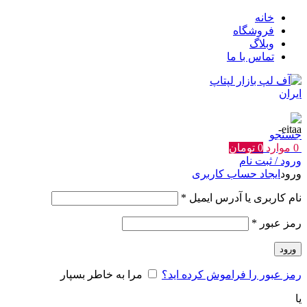
خانه
فروشگاه
وبلاگ
تماس با ما
جستجو
0
موارد
0
تومان
ورود / ثبت نام
ورود
ایجاد حساب کاربری
الزامی
نام کاربری یا آدرس ایمیل
*
الزامی
رمز عبور
*
ورود
رمز عبور را فراموش کرده اید؟
مرا به خاطر بسپار
یا