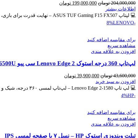
قیمت
قیمت
204,000,000
تومان
199,000,000
تومان
اصلی
فعلی
اطلاعات بیشتر
204,000,000 تومان
199,000,000 تومان
💻 لپتاپ ASUS TUF Gaming F15 FX507 – نهایت قدرت برای بازی، طراحی و برنامه‌نویسی 🔖 کد محصول: #41134 💰
بود.
است.
LENOVO
-8%
برای مقایسه اضافه کنید
مشاهده سریع
افزودن به علاقه مندی
لپ‌تاپ 360 درجه استوک Lenovo Edge 2 سی پیو Core i7-6500U | رم 8GB | حافظه SSD 256GB لمسی
قیمت
قیمت
43,600,000
تومان
39,900,000
تومان
اصلی
فعلی
افزودن به سبد خرید
43,600,000 تومان
39,900,000 تومان
💻 لپ تاپ Lenovo Edge 2-1580 – لپ‌تاپ لمسی ۳۶۰ درجه، شیک و کاربردی 🔖 کد محصول: #41137 🎁 #ارسال_رایگان
بود.
است.
HP
-4%
برای مقایسه اضافه کنید
مشاهده سریع
افزودن به علاقه مندی
تبلت ویندوزی استوک HP – نسل ۷ با صفحه لمسی IPS