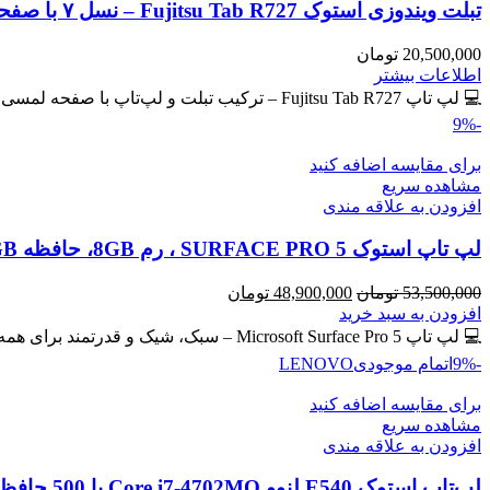
تبلت ویندوزی استوک Fujitsu Tab R727 – نسل ۷ با صفحه لمسی IPS
20,500,000
تومان
اطلاعات بیشتر
💻 لپ تاپ Fujitsu Tab R727 – ترکیب تبلت و لپ‌تاپ با صفحه لمسی IPS 🔖 کد محصول: #40765 💎
-9%
برای مقایسه اضافه کنید
مشاهده سریع
افزودن به علاقه مندی
لپ تاپ استوک SURFACE PRO 5 ، رم 8GB، حافظه 256GB
قیمت
قیمت
53,500,000
تومان
48,900,000
تومان
اصلی
فعلی
افزودن به سبد خرید
53,500,000 تومان
48,900,000 تومان
💻 لپ تاپ Microsoft Surface Pro 5 – سبک، شیک و قدرتمند برای همه جا! سیم کارت خور 🔖 کد
بود.
است.
-9%
اتمام موجودی
LENOVO
برای مقایسه اضافه کنید
مشاهده سریع
افزودن به علاقه مندی
لپ‌تاپ استوک E540 لنوو Core i7-4702MQ با 500 حافظه و رم 8GB