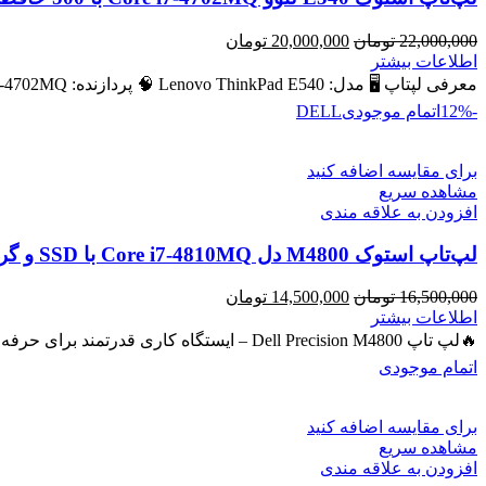
قیمت
قیمت
22,000,000
تومان
20,000,000
تومان
اصلی
فعلی
اطلاعات بیشتر
22,000,000 تومان
20,000,000 تومان
معرفی لپتاپ 🖥️ مدل: Lenovo ThinkPad E540 🧠 پردازنده: Intel Core i7‑4702MQ – نسل ۴ 💾 رم: 8 GB (قابل ارتقا
بود.
است.
-12%
اتمام موجودی
DELL
برای مقایسه اضافه کنید
مشاهده سریع
افزودن به علاقه مندی
لپ‌تاپ استوک M4800 دل Core i7-4810MQ با SSD و گرافیک NVIDIA Quadro 2GB
قیمت
قیمت
16,500,000
تومان
14,500,000
تومان
اصلی
فعلی
اطلاعات بیشتر
16,500,000 تومان
14,500,000 تومان
🔥لپ تاپ Dell Precision M4800 – ایستگاه کاری قدرتمند برای حرفه‌ای‌ها 🔖 کد محصول: #40743 💻 لپ‌تاپ حرفه‌ای با پردازنده
بود.
است.
اتمام موجودی
برای مقایسه اضافه کنید
مشاهده سریع
افزودن به علاقه مندی