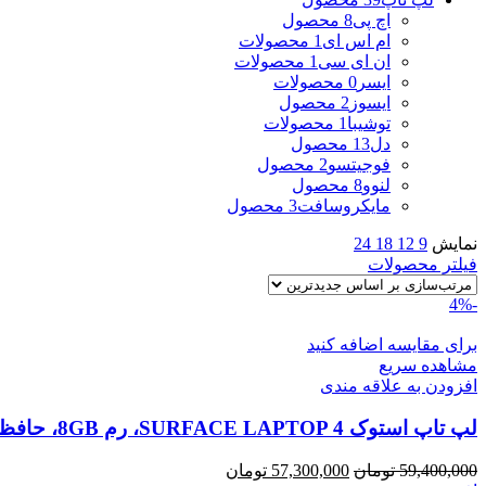
اچ پی
8 محصول
ام اس ای
1 محصولات
ان ای سی
1 محصولات
ایسر
0 محصولات
ایسوز
2 محصول
توشیبا
1 محصولات
دل
13 محصول
فوجیتسو
2 محصول
لنوو
8 محصول
مایکروسافت
3 محصول
نمایش
9
12
18
24
فیلتر محصولات
-4%
برای مقایسه اضافه کنید
مشاهده سریع
افزودن به علاقه مندی
لپ تاپ استوک SURFACE LAPTOP 4، رم 8GB، حافظه 256G
قیمت
قیمت
59,400,000
تومان
57,300,000
تومان