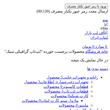
ورود با رمز عبور یکبار مصرف
ارسال مجدد رمز عبور یکبار مصرف
(00:
120
)
منو
0
موارد
0
تومان
خانه
فروشگاه
محصولات برچسب خورده “لپ‌تاپ گرافیکی سبک”
در حال نمایش یک نتیجه
دسته بندی ها
رایانه و تجهیزات جانبی
5 محصول
تجهیزات ذخیره‌سازی اطلاعات
3 محصول
قطعات کامپیوتر
0 محصولات
قطعات لپ تاپ
1 محصولات
کارت شبکه
0 محصولات
ماژول سیم کارت لپتاپ
0 محصولات
مانیتور
0 محصولات
لپ تاپ
39 محصول