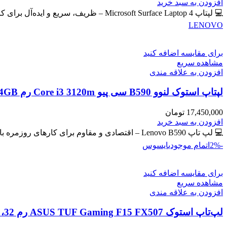
اصلی
فعلی
افزودن به سبد خرید
59,400,000 تومان
57,300,000 تومان
💻 لپتاپ Microsoft Surface Laptop 4 – ظریف، سریع و ایده‌آل برای کار و تحصیل 🔖 کد محصول: #41102 📸
بود.
است.
LENOVO
برای مقایسه اضافه کنید
مشاهده سریع
افزودن به علاقه مندی
لپتاپ استوک لنوو B590 سی پیو Core i3 3120m رم 4GB حافظه 500GB HDD گرافیک مجزا
17,450,000
تومان
افزودن به سبد خرید
💻 لپ تاپ Lenovo B590 – اقتصادی و مقاوم برای کارهای روزمره با گرافیک مجزای جیفورس 🔖 کد محصول: #41129
-2%
اتمام موجودی
ایسوس
برای مقایسه اضافه کنید
مشاهده سریع
افزودن به علاقه مندی
لپ‌تاپ استوک ASUS TUF Gaming F15 FX507 رم 32، 512GB، گرافیک 8GB