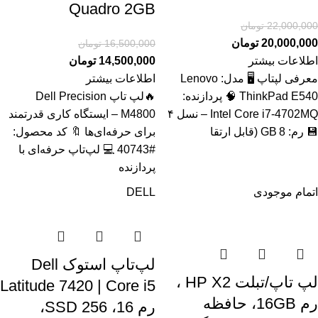
Quadro 2GB
22,000,000
تومان
20,000,000
تومان
16,500,000
تومان
اطلاعات بیشتر
14,500,000
تومان
معرفی لپتاپ 🖥️ مدل: Lenovo
اطلاعات بیشتر
ThinkPad E540 🧠 پردازنده:
🔥لپ تاپ Dell Precision
Intel Core i7‑4702MQ – نسل ۴
M4800 – ایستگاه کاری قدرتمند
💾 رم: 8 GB (قابل ارتقا
برای حرفه‌ای‌ها 🔖 کد محصول:
#40743 💻 لپ‌تاپ حرفه‌ای با
پردازنده
اتمام موجودی
DELL
لپ‌تاپ استوک Dell
لپ تاپ/تبلت HP X2 ،
Latitude 7420 | Core i5
رم 16GB، حافظه
رم 16، SSD 256،