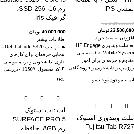
لمسی IPS
رم 16، SSD 256،
گرافیک Iris
24,500,000
تومان
23,500,000
تومان
40,000,000
تومان
افزودن به سبد خرید
اطلاعات بیشتر
💻 تبلت ویندوزی HP Engage
🔥 لپ تاپ Dell Latitude 5320 –
Go Mobile System – صنعتی،
انتخابی حرفه‌ای برای کارهای
مقاوم و حرفه‌ای برای امور
اداری، دانشجویی و برنامه‌نویسی
روزمره و دانشجویی و فروشگاهی
🔖 کد محصول: #41050 بررسی
اتمام موجودی
فوجیتسو
-9%
لپ تاپ استوک
تبلت ویندوزی استوک
SURFACE PRO 5 ،
Fujitsu Tab R727 –
رم 8GB، حافظه