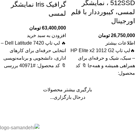
512SSD ، نمایشگر
گرافیک Iris نمایشگر
لمسی، کیبورددار با قلم
لمسی
اورجینال
63,400,000
تومان
26,750,000
تومان
افزودن به سبد خرید
اطلاعات بیشتر
🔥 لپ تاپ Dell Latitude 7420 –
🔥لپ تاپ HP Elite x2 1012 G2
انتخابی حرفه‌ای برای کارهای
– سبک، شیک و حرفه‌ای برای
اداری، دانشجویی و برنامه‌نویسی
همراهی همیشه و همه‌جا 🔖 کد
🔖 کد محصول: #40971 بررسی
محصول:
بارگیری بیشتر محصولات
درحال بارگزاری...