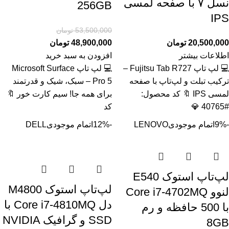
نسل ۷ با صفحه لمسی
256GB
IPS
53,500,000
تومان
20,500,000
تومان
48,900,000
تومان
اطلاعات بیشتر
افزودن به سبد خرید
💻 لپ تاپ Fujitsu Tab R727 –
💻 لپ تاپ Microsoft Surface
ترکیب تبلت و لپ‌تاپ با صفحه
Pro 5 – سبک، شیک و قدرتمند
لمسی IPS 🔖 کد محصول:
برای همه جا! سیم کارت خور 🔖
#40765 💎
کد
-9%
اتمام موجودی
LENOVO
-12%
اتمام موجودی
DELL
لپ‌تاپ استوک E540
لپ‌تاپ استوک M4800
لنوو Core i7-4702MQ
دل Core i7-4810MQ با
با 500 حافظه و رم
SSD و گرافیک NVIDIA
8GB