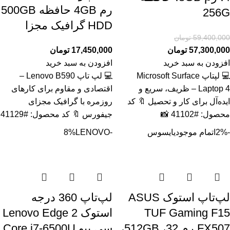
رم 4GB حافظه 500GB
256G
HDD گرافیک مجزا
59,400,000
تومان
57,300,000
تومان
17,450,000
تومان
افزودن به سبد خرید
افزودن به سبد خرید
💻 لپتاپ Microsoft Surface
💻 لپ تاپ Lenovo B590 –
Laptop 4 – ظریف، سریع و
اقتصادی و مقاوم برای کارهای
ایده‌آل برای کار و تحصیل 🔖 کد
روزمره با گرافیک مجزای
محصول: #41102 📸
جیفورس 🔖 کد محصول: #41129
-2%
اتمام موجودی
ایسوس
-8%
LENOVO
لپ‌تاپ استوک ASUS
لپ‌تاپ 360 درجه
TUF Gaming F15
استوک Lenovo Edge 2
FX507 رم 32، 512GB،
سی پیو Core i7-6500U