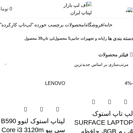
0
توما
خانه
فروشگاه
محصولات برچسب خورده “لپ‌تاپ کارکرده”
دسته بندی ها
رایانه و تجهیزات جانبی
5 محصول
لپ تاپ
39 محصول
فیلتر محصولات
LENOVO
-4%
لپ تاپ استوک
لپتاپ استوک لنوو B590
SURFACE LAPTOP
سی پیو Core i3 3120m
4، رم 8GB، حافظه