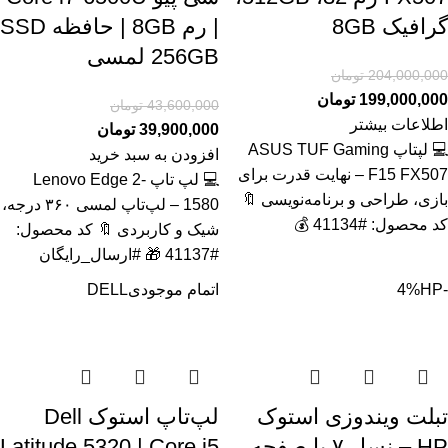
گرافیک 8GB
| رم 8GB | حافظه SSD
256GB لمسی
204,000,000
تومان
199,000,000
تومان
43,600,000
تومان
اطلاعات بیشتر
39,900,000
تومان
💻 لپتاپ ASUS TUF Gaming
افزودن به سبد خرید
F15 FX507 – نهایت قدرت برای
💻 لپ تاپ Lenovo Edge 2-
بازی، طراحی و برنامه‌نویسی 🔖
1580 – لپ‌تاپ لمسی ۳۶۰ درجه،
کد محصول: #41134 💰
شیک و کاربردی 🔖 کد محصول:
#41137 🎁 #ارسال_رایگان
-4%
HP
اتمام موجودی
DELL
تبلت ویندوزی استوک
لپ‌تاپ استوک Dell
HP – نسل ۷ با صفحه
Latitude 5320 | Core i5