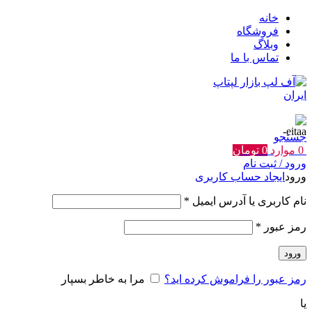
خانه
فروشگاه
وبلاگ
تماس با ما
جستجو
0
موارد
0
تومان
ورود / ثبت نام
ورود
ایجاد حساب کاربری
الزامی
نام کاربری یا آدرس ایمیل
*
الزامی
رمز عبور
*
ورود
رمز عبور را فراموش کرده اید؟
مرا به خاطر بسپار
یا