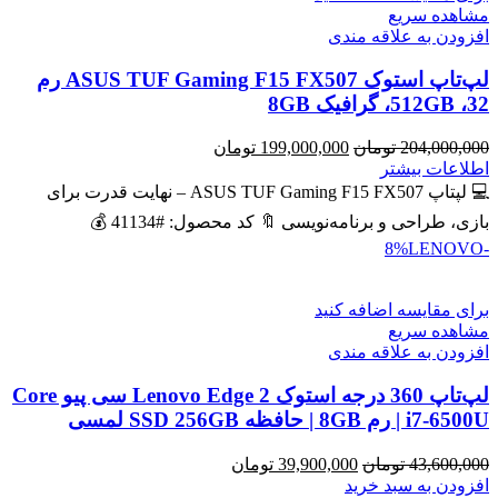
مشاهده سریع
افزودن به علاقه مندی
لپ‌تاپ استوک ASUS TUF Gaming F15 FX507 رم
32، 512GB، گرافیک 8GB
قیمت
قیمت
204,000,000
تومان
199,000,000
تومان
اصلی
فعلی
اطلاعات بیشتر
204,000,000 تومان
199,000,000 تومان
💻 لپتاپ ASUS TUF Gaming F15 FX507 – نهایت قدرت برای
بود.
است.
بازی، طراحی و برنامه‌نویسی 🔖 کد محصول: #41134 💰
LENOVO
-8%
برای مقایسه اضافه کنید
مشاهده سریع
افزودن به علاقه مندی
لپ‌تاپ 360 درجه استوک Lenovo Edge 2 سی پیو Core
i7-6500U | رم 8GB | حافظه SSD 256GB لمسی
قیمت
قیمت
43,600,000
تومان
39,900,000
تومان
اصلی
فعلی
افزودن به سبد خرید