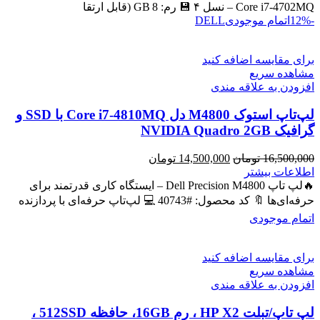
بود.
است.
Core i7‑4702MQ – نسل ۴ 💾 رم: 8 GB (قابل ارتقا
-12%
اتمام موجودی
DELL
برای مقایسه اضافه کنید
مشاهده سریع
افزودن به علاقه مندی
لپ‌تاپ استوک M4800 دل Core i7-4810MQ با SSD و
گرافیک NVIDIA Quadro 2GB
قیمت
قیمت
16,500,000
تومان
14,500,000
تومان
اصلی
فعلی
اطلاعات بیشتر
16,500,000 تومان
14,500,000 تومان
🔥لپ تاپ Dell Precision M4800 – ایستگاه کاری قدرتمند برای
بود.
است.
حرفه‌ای‌ها 🔖 کد محصول: #40743 💻 لپ‌تاپ حرفه‌ای با پردازنده
اتمام موجودی
برای مقایسه اضافه کنید
مشاهده سریع
افزودن به علاقه مندی
لپ تاپ/تبلت HP X2 ، رم 16GB، حافظه 512SSD ،