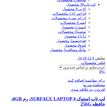
لپ تاپ
39 محصول
اچ پی
8 محصول
ام اس ای
1 محصولات
ان ای سی
1 محصولات
ایسر
0 محصولات
ایسوز
2 محصول
توشیبا
1 محصولات
دل
13 محصول
فوجیتسو
2 محصول
لنوو
8 محصول
مایکروسافت
3 محصول
نمایش
9
12
18
24
فیلتر محصولات
-4%
برای مقایسه اضافه کنید
مشاهده سریع
افزودن به علاقه مندی
لپ تاپ استوک SURFACE LAPTOP 4، رم 8GB،
حافظه 256G