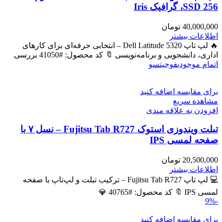
SSD 256، گرافیک Iris
40,000,000
تومان
اطلاعات بیشتر
🔥 لپ تاپ Dell Latitude 5320 – انتخابی حرفه‌ای برای کارهای
اداری، دانشجویی و برنامه‌نویسی 🔖 کد محصول: #41050 بررسی
اتمام موجودی
فوجیتسو
برای مقایسه اضافه کنید
مشاهده سریع
افزودن به علاقه مندی
تبلت ویندوزی استوک Fujitsu Tab R727 – نسل ۷ با
صفحه لمسی IPS
20,500,000
تومان
اطلاعات بیشتر
💻 لپ تاپ Fujitsu Tab R727 – ترکیب تبلت و لپ‌تاپ با صفحه
لمسی IPS 🔖 کد محصول: #40765 💎
-9%
برای مقایسه اضافه کنید