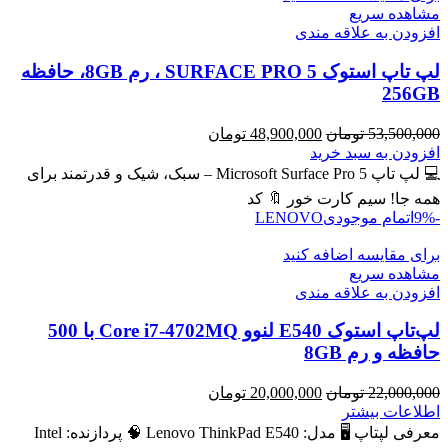
مشاهده سریع
افزودن به علاقه مندی
لپ تاپ استوک SURFACE PRO 5 ، رم 8GB، حافظه
256GB
قیمت
قیمت
53,500,000
تومان
48,900,000
تومان
اصلی
فعلی
افزودن به سبد خرید
53,500,000 تومان
48,900,000 تومان
💻 لپ تاپ Microsoft Surface Pro 5 – سبک، شیک و قدرتمند برای
بود.
است.
همه جا! سیم کارت خور 🔖 کد
-9%
اتمام موجودی
LENOVO
برای مقایسه اضافه کنید
مشاهده سریع
افزودن به علاقه مندی
لپ‌تاپ استوک E540 لنوو Core i7-4702MQ با 500
حافظه و رم 8GB
قیمت
قیمت
22,000,000
تومان
20,000,000
تومان
اصلی
فعلی
اطلاعات بیشتر
22,000,000 تومان
20,000,000 تومان
معرفی لپتاپ 🖥️ مدل: Lenovo ThinkPad E540 🧠 پردازنده: Intel