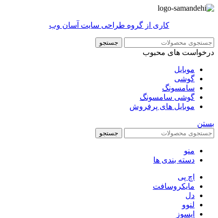
کاری از گروه طراحی سایت آسان وب
جستجو
درخواست های محبوب
موبایل
گوشی
سامسونگ
گوشی سامسونگ
موبایل های پرفروش
بستن
جستجو
منو
دسته بندی ها
اچ پی
مایکروسافت
دل
لنوو
ایسوز