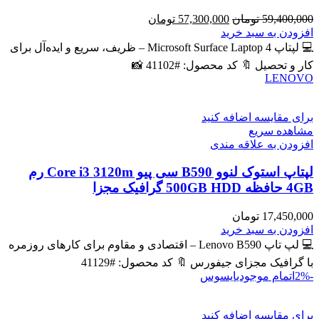
قیمت
قیمت
59,400,000
تومان
57,300,000
تومان
اصلی
فعلی
افزودن به سبد خرید
59,400,000 تومان
57,300,000 تومان
💻 لپتاپ Microsoft Surface Laptop 4 – ظریف، سریع و ایده‌آل برای
بود.
است.
کار و تحصیل 🔖 کد محصول: #41102 📸
LENOVO
برای مقایسه اضافه کنید
مشاهده سریع
افزودن به علاقه مندی
لپتاپ استوک لنوو B590 سی پیو Core i3 3120m رم
4GB حافظه 500GB HDD گرافیک مجزا
17,450,000
تومان
افزودن به سبد خرید
💻 لپ تاپ Lenovo B590 – اقتصادی و مقاوم برای کارهای روزمره
با گرافیک مجزای جیفورس 🔖 کد محصول: #41129
-2%
اتمام موجودی
ایسوس
برای مقایسه اضافه کنید