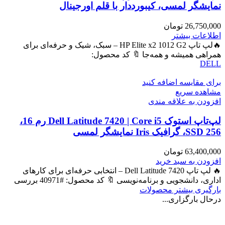
نمایشگر لمسی، کیبورددار با قلم اورجینال
26,750,000
تومان
اطلاعات بیشتر
🔥لپ تاپ HP Elite x2 1012 G2 – سبک، شیک و حرفه‌ای برای
همراهی همیشه و همه‌جا 🔖 کد محصول:
DELL
برای مقایسه اضافه کنید
مشاهده سریع
افزودن به علاقه مندی
لپ‌تاپ استوک Dell Latitude 7420 | Core i5 رم 16،
SSD 256، گرافیک Iris نمایشگر لمسی
63,400,000
تومان
افزودن به سبد خرید
🔥 لپ تاپ Dell Latitude 7420 – انتخابی حرفه‌ای برای کارهای
اداری، دانشجویی و برنامه‌نویسی 🔖 کد محصول: #40971 بررسی
بارگیری بیشتر محصولات
درحال بارگزاری...