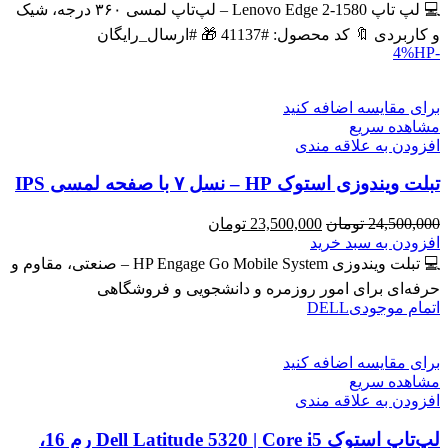
43,600,000 تومان
39,900,000 تومان
💻 لپ تاپ Lenovo Edge 2-1580 – لپ‌تاپ لمسی ۳۶۰ درجه، شیک
بود.
است.
و کاربردی 🔖 کد محصول: #41137 🎁 #ارسال_رایگان
HP
-4%
برای مقایسه اضافه کنید
مشاهده سریع
افزودن به علاقه مندی
تبلت ویندوزی استوک HP – نسل ۷ با صفحه لمسی IPS
قیمت
قیمت
24,500,000
تومان
23,500,000
تومان
اصلی
فعلی
افزودن به سبد خرید
24,500,000 تومان
23,500,000 تومان
💻 تبلت ویندوزی HP Engage Go Mobile System – صنعتی، مقاوم و
بود.
است.
حرفه‌ای برای امور روزمره و دانشجویی و فروشگاهی
اتمام موجودی
DELL
برای مقایسه اضافه کنید
مشاهده سریع
افزودن به علاقه مندی
لپ‌تاپ استوک Dell Latitude 5320 | Core i5 رم 16،