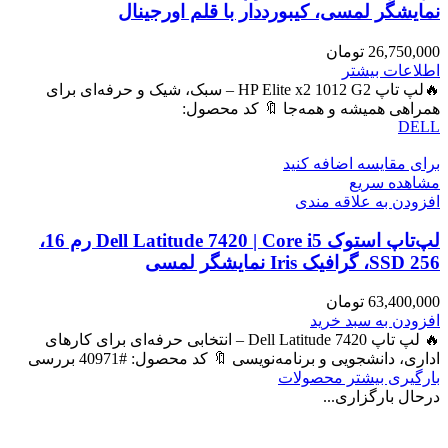
نمایشگر لمسی، کیبورددار با قلم اورجینال
26,750,000
تومان
اطلاعات بیشتر
🔥لپ تاپ HP Elite x2 1012 G2 – سبک، شیک و حرفه‌ای برای
همراهی همیشه و همه‌جا 🔖 کد محصول:
DELL
برای مقایسه اضافه کنید
مشاهده سریع
افزودن به علاقه مندی
لپ‌تاپ استوک Dell Latitude 7420 | Core i5 رم 16،
SSD 256، گرافیک Iris نمایشگر لمسی
63,400,000
تومان
افزودن به سبد خرید
🔥 لپ تاپ Dell Latitude 7420 – انتخابی حرفه‌ای برای کارهای
اداری، دانشجویی و برنامه‌نویسی 🔖 کد محصول: #40971 بررسی
بارگیری بیشتر محصولات
درحال بارگزاری...