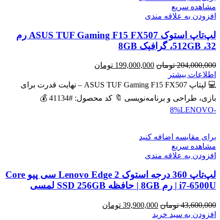
مشاهده سریع
افزودن به علاقه مندی
لپ‌تاپ استوک ASUS TUF Gaming F15 FX507 رم
32، 512GB، گرافیک 8GB
قیمت
قیمت
204,000,000
تومان
199,000,000
تومان
اصلی
فعلی
اطلاعات بیشتر
204,000,000 تومان
199,000,000 تومان
💻 لپتاپ ASUS TUF Gaming F15 FX507 – نهایت قدرت برای
بود.
است.
بازی، طراحی و برنامه‌نویسی 🔖 کد محصول: #41134 💰
LENOVO
-8%
برای مقایسه اضافه کنید
مشاهده سریع
افزودن به علاقه مندی
لپ‌تاپ 360 درجه استوک Lenovo Edge 2 سی پیو Core
i7-6500U | رم 8GB | حافظه SSD 256GB لمسی
قیمت
قیمت
43,600,000
تومان
39,900,000
تومان
اصلی
فعلی
افزودن به سبد خرید