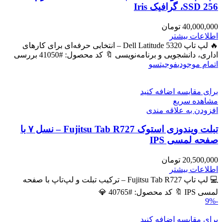
SSD 256، گرافیک Iris
40,000,000
تومان
اطلاعات بیشتر
🔥 لپ تاپ Dell Latitude 5320 – انتخابی حرفه‌ای برای کارهای
اداری، دانشجویی و برنامه‌نویسی 🔖 کد محصول: #41050 بررسی
اتمام موجودی
فوجیتسو
برای مقایسه اضافه کنید
مشاهده سریع
افزودن به علاقه مندی
تبلت ویندوزی استوک Fujitsu Tab R727 – نسل ۷ با
صفحه لمسی IPS
20,500,000
تومان
اطلاعات بیشتر
💻 لپ تاپ Fujitsu Tab R727 – ترکیب تبلت و لپ‌تاپ با صفحه
لمسی IPS 🔖 کد محصول: #40765 💎
-9%
برای مقایسه اضافه کنید