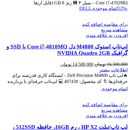
بود.
است.
Core i7‑4702MQ – نسل ۴ 💾 رم: 8 GB (قابل ارتقا
-12%
اتمام موجودی
DELL
برای مقایسه اضافه کنید
مشاهده سریع
افزودن به علاقه مندی
لپ‌تاپ استوک M4800 دل Core i7-4810MQ با SSD و
گرافیک NVIDIA Quadro 2GB
قیمت
قیمت
16,500,000
تومان
14,500,000
تومان
اصلی
فعلی
اطلاعات بیشتر
16,500,000 تومان
14,500,000 تومان
🔥لپ تاپ Dell Precision M4800 – ایستگاه کاری قدرتمند برای
بود.
است.
حرفه‌ای‌ها 🔖 کد محصول: #40743 💻 لپ‌تاپ حرفه‌ای با پردازنده
اتمام موجودی
برای مقایسه اضافه کنید
مشاهده سریع
افزودن به علاقه مندی
لپ تاپ/تبلت HP X2 ، رم 16GB، حافظه 512SSD ،