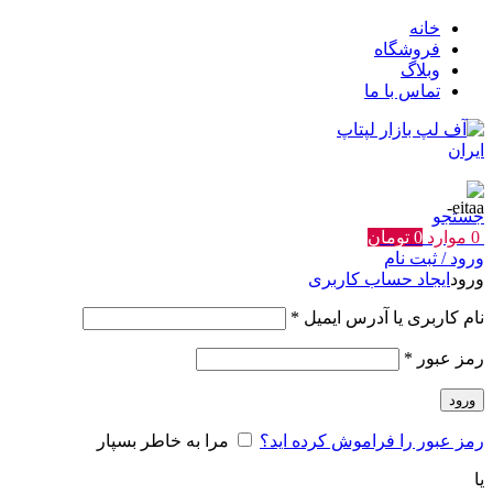
خانه
فروشگاه
وبلاگ
تماس با ما
جستجو
0
موارد
0
تومان
ورود / ثبت نام
ورود
ایجاد حساب کاربری
الزامی
نام کاربری یا آدرس ایمیل
*
الزامی
رمز عبور
*
ورود
رمز عبور را فراموش کرده اید؟
مرا به خاطر بسپار
یا