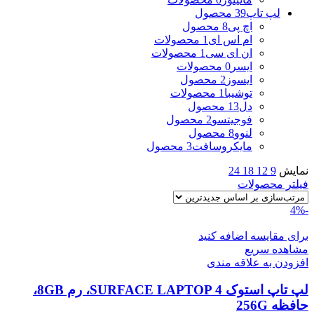
لپ تاپ
39 محصول
اچ پی
8 محصول
ام اس ای
1 محصولات
ان ای سی
1 محصولات
ایسر
0 محصولات
ایسوز
2 محصول
توشیبا
1 محصولات
دل
13 محصول
فوجیتسو
2 محصول
لنوو
8 محصول
مایکروسافت
3 محصول
نمایش
9
12
18
24
فیلتر محصولات
-4%
برای مقایسه اضافه کنید
مشاهده سریع
افزودن به علاقه مندی
لپ تاپ استوک SURFACE LAPTOP 4، رم 8GB،
حافظه 256G