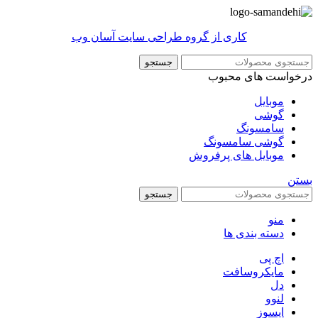
کاری از گروه طراحی سایت آسان وب
جستجو
درخواست های محبوب
موبایل
گوشی
سامسونگ
گوشی سامسونگ
موبایل های پرفروش
بستن
جستجو
منو
دسته بندی ها
اچ پی
مایکروسافت
دل
لنوو
ایسوز