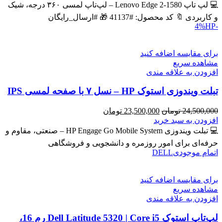
43,600,000 تومان
39,900,000 تومان
💻 لپ تاپ Lenovo Edge 2-1580 – لپ‌تاپ لمسی ۳۶۰ درجه، شیک
بود.
است.
و کاربردی 🔖 کد محصول: #41137 🎁 #ارسال_رایگان
HP
-4%
برای مقایسه اضافه کنید
مشاهده سریع
افزودن به علاقه مندی
تبلت ویندوزی استوک HP – نسل ۷ با صفحه لمسی IPS
قیمت
قیمت
24,500,000
تومان
23,500,000
تومان
اصلی
فعلی
افزودن به سبد خرید
24,500,000 تومان
23,500,000 تومان
💻 تبلت ویندوزی HP Engage Go Mobile System – صنعتی، مقاوم و
بود.
است.
حرفه‌ای برای امور روزمره و دانشجویی و فروشگاهی
اتمام موجودی
DELL
برای مقایسه اضافه کنید
مشاهده سریع
افزودن به علاقه مندی
لپ‌تاپ استوک Dell Latitude 5320 | Core i5 رم 16،