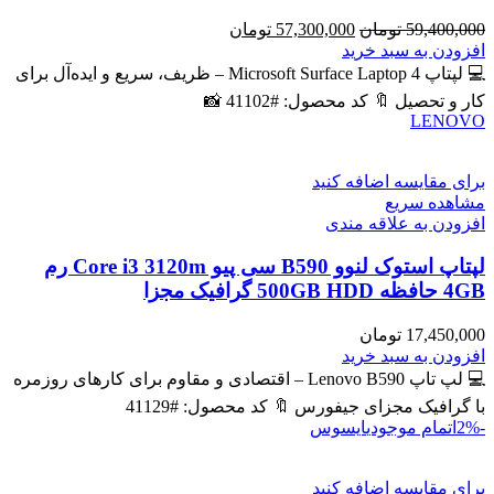
قیمت
قیمت
59,400,000
تومان
57,300,000
تومان
اصلی
فعلی
افزودن به سبد خرید
59,400,000 تومان
57,300,000 تومان
💻 لپتاپ Microsoft Surface Laptop 4 – ظریف، سریع و ایده‌آل برای
بود.
است.
کار و تحصیل 🔖 کد محصول: #41102 📸
LENOVO
برای مقایسه اضافه کنید
مشاهده سریع
افزودن به علاقه مندی
لپتاپ استوک لنوو B590 سی پیو Core i3 3120m رم
4GB حافظه 500GB HDD گرافیک مجزا
17,450,000
تومان
افزودن به سبد خرید
💻 لپ تاپ Lenovo B590 – اقتصادی و مقاوم برای کارهای روزمره
با گرافیک مجزای جیفورس 🔖 کد محصول: #41129
-2%
اتمام موجودی
ایسوس
برای مقایسه اضافه کنید