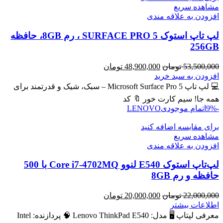
مشاهده سریع
افزودن به علاقه مندی
لپ تاپ استوک SURFACE PRO 5 ، رم 8GB، حافظه
256GB
قیمت
قیمت
53,500,000
تومان
48,900,000
تومان
اصلی
فعلی
افزودن به سبد خرید
53,500,000 تومان
48,900,000 تومان
💻 لپ تاپ Microsoft Surface Pro 5 – سبک، شیک و قدرتمند برای
بود.
است.
همه جا! سیم کارت خور 🔖 کد
-9%
اتمام موجودی
LENOVO
برای مقایسه اضافه کنید
مشاهده سریع
افزودن به علاقه مندی
لپ‌تاپ استوک E540 لنوو Core i7-4702MQ با 500
حافظه و رم 8GB
قیمت
قیمت
22,000,000
تومان
20,000,000
تومان
اصلی
فعلی
اطلاعات بیشتر
22,000,000 تومان
20,000,000 تومان
معرفی لپتاپ 🖥️ مدل: Lenovo ThinkPad E540 🧠 پردازنده: Intel