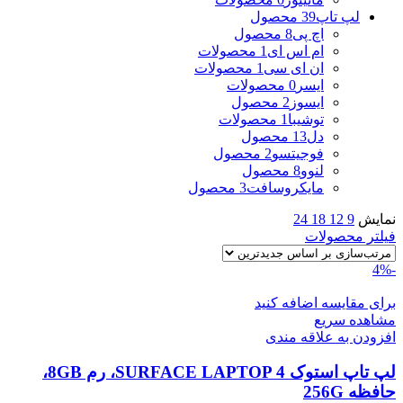
لپ تاپ
39 محصول
اچ پی
8 محصول
ام اس ای
1 محصولات
ان ای سی
1 محصولات
ایسر
0 محصولات
ایسوز
2 محصول
توشیبا
1 محصولات
دل
13 محصول
فوجیتسو
2 محصول
لنوو
8 محصول
مایکروسافت
3 محصول
نمایش
9
12
18
24
فیلتر محصولات
-4%
برای مقایسه اضافه کنید
مشاهده سریع
افزودن به علاقه مندی
لپ تاپ استوک SURFACE LAPTOP 4، رم 8GB،
حافظه 256G