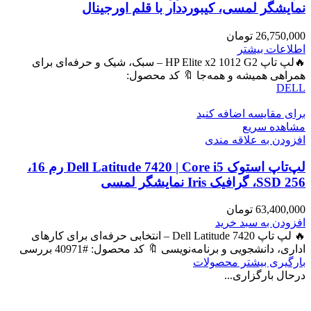
نمایشگر لمسی، کیبورددار با قلم اورجینال
26,750,000
تومان
اطلاعات بیشتر
🔥لپ تاپ HP Elite x2 1012 G2 – سبک، شیک و حرفه‌ای برای
همراهی همیشه و همه‌جا 🔖 کد محصول:
DELL
برای مقایسه اضافه کنید
مشاهده سریع
افزودن به علاقه مندی
لپ‌تاپ استوک Dell Latitude 7420 | Core i5 رم 16،
SSD 256، گرافیک Iris نمایشگر لمسی
63,400,000
تومان
افزودن به سبد خرید
🔥 لپ تاپ Dell Latitude 7420 – انتخابی حرفه‌ای برای کارهای
اداری، دانشجویی و برنامه‌نویسی 🔖 کد محصول: #40971 بررسی
بارگیری بیشتر محصولات
درحال بارگزاری...