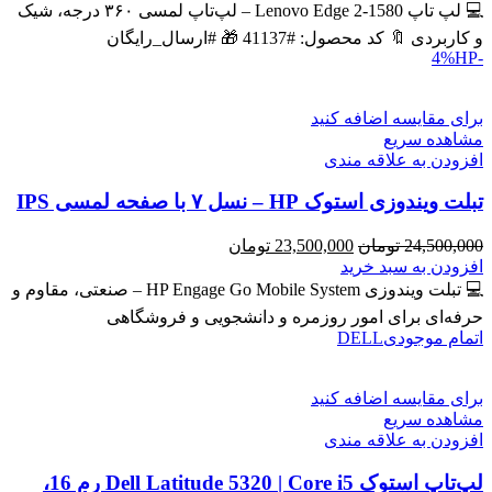
43,600,000 تومان
39,900,000 تومان
💻 لپ تاپ Lenovo Edge 2-1580 – لپ‌تاپ لمسی ۳۶۰ درجه، شیک
بود.
است.
و کاربردی 🔖 کد محصول: #41137 🎁 #ارسال_رایگان
HP
-4%
برای مقایسه اضافه کنید
مشاهده سریع
افزودن به علاقه مندی
تبلت ویندوزی استوک HP – نسل ۷ با صفحه لمسی IPS
قیمت
قیمت
24,500,000
تومان
23,500,000
تومان
اصلی
فعلی
افزودن به سبد خرید
24,500,000 تومان
23,500,000 تومان
💻 تبلت ویندوزی HP Engage Go Mobile System – صنعتی، مقاوم و
بود.
است.
حرفه‌ای برای امور روزمره و دانشجویی و فروشگاهی
اتمام موجودی
DELL
برای مقایسه اضافه کنید
مشاهده سریع
افزودن به علاقه مندی
لپ‌تاپ استوک Dell Latitude 5320 | Core i5 رم 16،