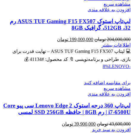
مشاهده سریع
افزودن به علاقه مندی
لپ‌تاپ استوک ASUS TUF Gaming F15 FX507 رم
32، 512GB، گرافیک 8GB
قیمت
قیمت
204,000,000
تومان
199,000,000
تومان
اصلی
فعلی
اطلاعات بیشتر
204,000,000 تومان
199,000,000 تومان
💻 لپتاپ ASUS TUF Gaming F15 FX507 – نهایت قدرت برای
بود.
است.
بازی، طراحی و برنامه‌نویسی 🔖 کد محصول: #41134 💰
LENOVO
-8%
برای مقایسه اضافه کنید
مشاهده سریع
افزودن به علاقه مندی
لپ‌تاپ 360 درجه استوک Lenovo Edge 2 سی پیو Core
i7-6500U | رم 8GB | حافظه SSD 256GB لمسی
قیمت
قیمت
43,600,000
تومان
39,900,000
تومان
اصلی
فعلی
افزودن به سبد خرید