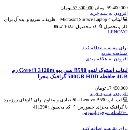
قیمت
قیمت
59,400,000
تومان
57,300,000
تومان
اصلی
فعلی
افزودن به سبد خرید
59,400,000 تومان
57,300,000 تومان
💻 لپتاپ Microsoft Surface Laptop 4 – ظریف، سریع و ایده‌آل برای
بود.
است.
کار و تحصیل 🔖 کد محصول: #41102 📸
LENOVO
برای مقایسه اضافه کنید
مشاهده سریع
افزودن به علاقه مندی
لپتاپ استوک لنوو B590 سی پیو Core i3 3120m رم
4GB حافظه 500GB HDD گرافیک مجزا
17,450,000
تومان
افزودن به سبد خرید
💻 لپ تاپ Lenovo B590 – اقتصادی و مقاوم برای کارهای روزمره
با گرافیک مجزای جیفورس 🔖 کد محصول: #41129
-2%
اتمام موجودی
ایسوس
برای مقایسه اضافه کنید