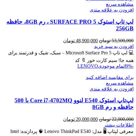
مشاهده سریع
افزودن به علاقه مندی
لپ تاپ استوک SURFACE PRO 5 ، رم 8GB، حافظه
256GB
قیمت
قیمت
53,500,000
تومان
48,900,000
تومان
اصلی
فعلی
افزودن به سبد خرید
53,500,000 تومان
48,900,000 تومان
💻 لپ تاپ Microsoft Surface Pro 5 – سبک، شیک و قدرتمند برای
بود.
است.
همه جا! سیم کارت خور 🔖 کد
-9%
اتمام موجودی
LENOVO
برای مقایسه اضافه کنید
مشاهده سریع
افزودن به علاقه مندی
لپ‌تاپ استوک E540 لنوو Core i7-4702MQ با 500
حافظه و رم 8GB
قیمت
قیمت
22,000,000
تومان
20,000,000
تومان
اصلی
فعلی
اطلاعات بیشتر
22,000,000 تومان
20,000,000 تومان
معرفی لپتاپ 🖥️ مدل: Lenovo ThinkPad E540 🧠 پردازنده: Intel