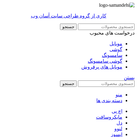
کاری از گروه طراحی سایت آسان وب
جستجو
درخواست های محبوب
موبایل
گوشی
سامسونگ
گوشی سامسونگ
موبایل های پرفروش
بستن
جستجو
منو
دسته بندی ها
اچ پی
مایکروسافت
دل
لنوو
ایسوز