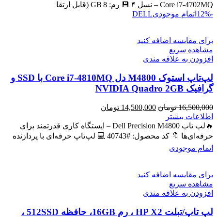
بود.
است.
Core i7‑4702MQ – نسل ۴ 💾 رم: 8 GB (قابل ارتقا
-12%
اتمام موجودی
DELL
برای مقایسه اضافه کنید
مشاهده سریع
افزودن به علاقه مندی
لپ‌تاپ استوک M4800 دل Core i7-4810MQ با SSD و
گرافیک NVIDIA Quadro 2GB
قیمت
قیمت
16,500,000
تومان
14,500,000
تومان
اصلی
فعلی
اطلاعات بیشتر
16,500,000 تومان
14,500,000 تومان
🔥لپ تاپ Dell Precision M4800 – ایستگاه کاری قدرتمند برای
بود.
است.
حرفه‌ای‌ها 🔖 کد محصول: #40743 💻 لپ‌تاپ حرفه‌ای با پردازنده
اتمام موجودی
برای مقایسه اضافه کنید
مشاهده سریع
افزودن به علاقه مندی
لپ تاپ/تبلت HP X2 ، رم 16GB، حافظه 512SSD ،