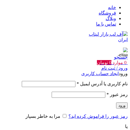
خانه
فروشگاه
وبلاگ
تماس با ما
جستجو
0
موارد
0
تومان
ورود / ثبت نام
ورود
ایجاد حساب کاربری
الزامی
نام کاربری یا آدرس ایمیل
*
الزامی
رمز عبور
*
ورود
رمز عبور را فراموش کرده اید؟
مرا به خاطر بسپار
یا