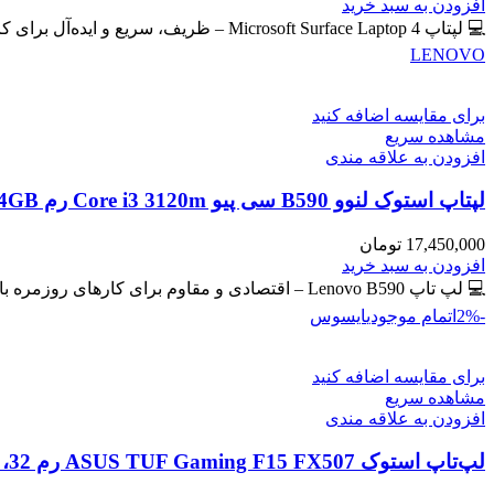
اصلی
فعلی
افزودن به سبد خرید
59,400,000 تومان
57,300,000 تومان
💻 لپتاپ Microsoft Surface Laptop 4 – ظریف، سریع و ایده‌آل برای کار و تحصیل 🔖 کد محصول: #41102 📸
بود.
است.
LENOVO
برای مقایسه اضافه کنید
مشاهده سریع
افزودن به علاقه مندی
لپتاپ استوک لنوو B590 سی پیو Core i3 3120m رم 4GB حافظه 500GB HDD گرافیک مجزا
17,450,000
تومان
افزودن به سبد خرید
💻 لپ تاپ Lenovo B590 – اقتصادی و مقاوم برای کارهای روزمره با گرافیک مجزای جیفورس 🔖 کد محصول: #41129
-2%
اتمام موجودی
ایسوس
برای مقایسه اضافه کنید
مشاهده سریع
افزودن به علاقه مندی
لپ‌تاپ استوک ASUS TUF Gaming F15 FX507 رم 32، 512GB، گرافیک 8GB