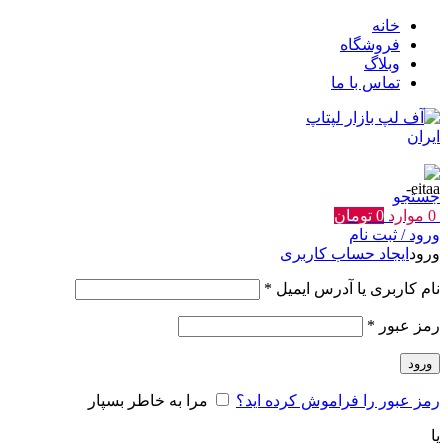
خانه
فروشگاه
وبلاگ
تماس با ما
جستجو
0
موارد
0
تومان
ورود / ثبت نام
ورود
ایجاد حساب کاربری
الزامی
نام کاربری یا آدرس ایمیل
*
الزامی
رمز عبور
*
ورود
رمز عبور را فراموش کرده اید؟
مرا به خاطر بسپار
یا