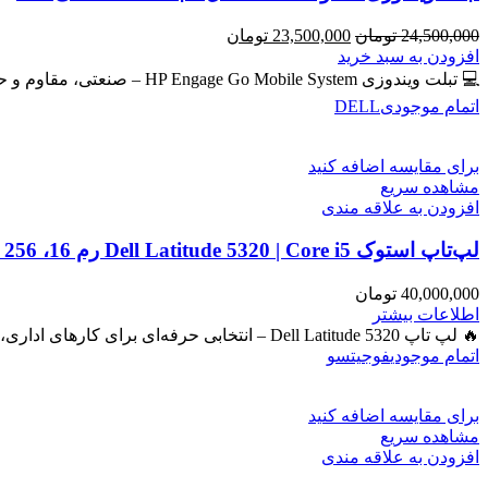
قیمت
قیمت
24,500,000
تومان
23,500,000
تومان
اصلی
فعلی
افزودن به سبد خرید
24,500,000 تومان
23,500,000 تومان
💻 تبلت ویندوزی HP Engage Go Mobile System – صنعتی، مقاوم و حرفه‌ای برای امور روزمره و دانشجویی و فروشگاهی
بود.
است.
اتمام موجودی
DELL
برای مقایسه اضافه کنید
مشاهده سریع
افزودن به علاقه مندی
لپ‌تاپ استوک Dell Latitude 5320 | Core i5 رم 16، SSD 256، گرافیک Iris
40,000,000
تومان
اطلاعات بیشتر
🔥 لپ تاپ Dell Latitude 5320 – انتخابی حرفه‌ای برای کارهای اداری، دانشجویی و برنامه‌نویسی 🔖 کد محصول: #41050 بررسی
اتمام موجودی
فوجیتسو
برای مقایسه اضافه کنید
مشاهده سریع
افزودن به علاقه مندی