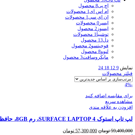
اچ پی
8 محصول
ام اس ای
1 محصولات
ان ای سی
1 محصولات
ایسر
0 محصولات
ایسوز
2 محصول
توشیبا
1 محصولات
دل
13 محصول
فوجیتسو
2 محصول
لنوو
8 محصول
مایکروسافت
3 محصول
نمایش
9
12
18
24
فیلتر محصولات
-4%
برای مقایسه اضافه کنید
مشاهده سریع
افزودن به علاقه مندی
لپ تاپ استوک SURFACE LAPTOP 4، رم 8GB، حافظه 256G
قیمت
قیمت
59,400,000
تومان
57,300,000
تومان