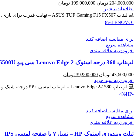
قیمت
قیمت
204,000,000
تومان
199,000,000
تومان
اصلی
فعلی
اطلاعات بیشتر
204,000,000 تومان
199,000,000 تومان
💻 لپتاپ ASUS TUF Gaming F15 FX507 – نهایت قدرت برای بازی، طراحی و برنامه‌نویسی 🔖 کد محصول: #41134 💰
بود.
است.
LENOVO
-8%
برای مقایسه اضافه کنید
مشاهده سریع
افزودن به علاقه مندی
لپ‌تاپ 360 درجه استوک Lenovo Edge 2 سی پیو Core i7-6500U | رم 8GB | حافظه SSD 256GB لمسی
قیمت
قیمت
43,600,000
تومان
39,900,000
تومان
اصلی
فعلی
افزودن به سبد خرید
43,600,000 تومان
39,900,000 تومان
💻 لپ تاپ Lenovo Edge 2-1580 – لپ‌تاپ لمسی ۳۶۰ درجه، شیک و کاربردی 🔖 کد محصول: #41137 🎁 #ارسال_رایگان
بود.
است.
HP
-4%
برای مقایسه اضافه کنید
مشاهده سریع
افزودن به علاقه مندی
تبلت ویندوزی استوک HP – نسل ۷ با صفحه لمسی IPS