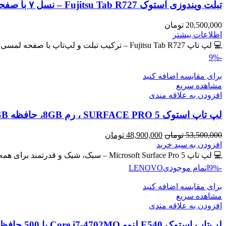
تبلت ویندوزی استوک Fujitsu Tab R727 – نسل ۷ با صفحه لمسی IPS
20,500,000
تومان
اطلاعات بیشتر
💻 لپ تاپ Fujitsu Tab R727 – ترکیب تبلت و لپ‌تاپ با صفحه لمسی IPS 🔖 کد محصول: #40765 💎
-9%
برای مقایسه اضافه کنید
مشاهده سریع
افزودن به علاقه مندی
لپ تاپ استوک SURFACE PRO 5 ، رم 8GB، حافظه 256GB
قیمت
قیمت
53,500,000
تومان
48,900,000
تومان
اصلی
فعلی
افزودن به سبد خرید
53,500,000 تومان
48,900,000 تومان
💻 لپ تاپ Microsoft Surface Pro 5 – سبک، شیک و قدرتمند برای همه جا! سیم کارت خور 🔖 کد
بود.
است.
-9%
اتمام موجودی
LENOVO
برای مقایسه اضافه کنید
مشاهده سریع
افزودن به علاقه مندی
لپ‌تاپ استوک E540 لنوو Core i7-4702MQ با 500 حافظه و رم 8GB