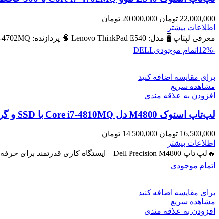
قیمت
قیمت
22,000,000
تومان
20,000,000
تومان
اصلی
فعلی
اطلاعات بیشتر
22,000,000 تومان
20,000,000 تومان
معرفی لپتاپ 🖥️ مدل: Lenovo ThinkPad E540 🧠 پردازنده: Intel Core i7‑4702MQ – نسل ۴ 💾 رم: 8 GB (قابل ارتقا
بود.
است.
-12%
اتمام موجودی
DELL
برای مقایسه اضافه کنید
مشاهده سریع
افزودن به علاقه مندی
لپ‌تاپ استوک M4800 دل Core i7-4810MQ با SSD و گرافیک NVIDIA Quadro 2GB
قیمت
قیمت
16,500,000
تومان
14,500,000
تومان
اصلی
فعلی
اطلاعات بیشتر
16,500,000 تومان
14,500,000 تومان
🔥لپ تاپ Dell Precision M4800 – ایستگاه کاری قدرتمند برای حرفه‌ای‌ها 🔖 کد محصول: #40743 💻 لپ‌تاپ حرفه‌ای با پردازنده
بود.
است.
اتمام موجودی
برای مقایسه اضافه کنید
مشاهده سریع
افزودن به علاقه مندی