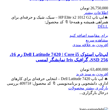
26,750,000
تومان
اطلاعات بیشتر
🔥لپ تاپ HP Elite x2 1012 G2 – سبک، شیک و حرفه‌ای برای
همراهی همیشه و همه‌جا 🔖 کد محصول:
DELL
برای مقایسه اضافه کنید
مشاهده سریع
افزودن به علاقه مندی
لپ‌تاپ استوک Dell Latitude 7420 | Core i5 رم 16،
SSD 256، گرافیک Iris نمایشگر لمسی
63,400,000
تومان
افزودن به سبد خرید
🔥 لپ تاپ Dell Latitude 7420 – انتخابی حرفه‌ای برای کارهای
اداری، دانشجویی و برنامه‌نویسی 🔖 کد محصول: #40971 بررسی
بارگیری بیشتر محصولات
درحال بارگزاری...