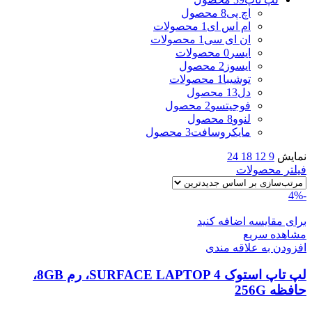
اچ پی
8 محصول
ام اس ای
1 محصولات
ان ای سی
1 محصولات
ایسر
0 محصولات
ایسوز
2 محصول
توشیبا
1 محصولات
دل
13 محصول
فوجیتسو
2 محصول
لنوو
8 محصول
مایکروسافت
3 محصول
نمایش
9
12
18
24
فیلتر محصولات
-4%
برای مقایسه اضافه کنید
مشاهده سریع
افزودن به علاقه مندی
لپ تاپ استوک SURFACE LAPTOP 4، رم 8GB،
حافظه 256G