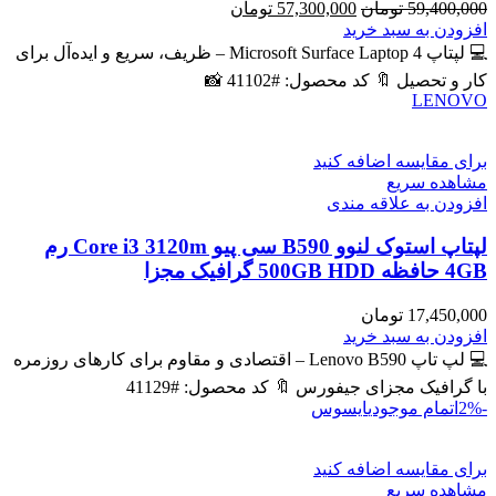
قیمت
قیمت
59,400,000
تومان
57,300,000
تومان
اصلی
فعلی
افزودن به سبد خرید
59,400,000 تومان
57,300,000 تومان
💻 لپتاپ Microsoft Surface Laptop 4 – ظریف، سریع و ایده‌آل برای
بود.
است.
کار و تحصیل 🔖 کد محصول: #41102 📸
LENOVO
برای مقایسه اضافه کنید
مشاهده سریع
افزودن به علاقه مندی
لپتاپ استوک لنوو B590 سی پیو Core i3 3120m رم
4GB حافظه 500GB HDD گرافیک مجزا
17,450,000
تومان
افزودن به سبد خرید
💻 لپ تاپ Lenovo B590 – اقتصادی و مقاوم برای کارهای روزمره
با گرافیک مجزای جیفورس 🔖 کد محصول: #41129
-2%
اتمام موجودی
ایسوس
برای مقایسه اضافه کنید
مشاهده سریع