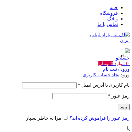
خانه
فروشگاه
وبلاگ
تماس با ما
جستجو
0
موارد
0
تومان
ورود / ثبت نام
ورود
ایجاد حساب کاربری
الزامی
نام کاربری یا آدرس ایمیل
*
الزامی
رمز عبور
*
ورود
رمز عبور را فراموش کرده اید؟
مرا به خاطر بسپار
یا