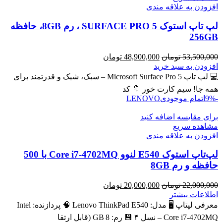
افزودن به علاقه مندی
لپ تاپ استوک SURFACE PRO 5 ، رم 8GB، حافظه
256GB
قیمت
قیمت
53,500,000
تومان
48,900,000
تومان
اصلی
فعلی
افزودن به سبد خرید
53,500,000 تومان
48,900,000 تومان
💻 لپ تاپ Microsoft Surface Pro 5 – سبک، شیک و قدرتمند برای
بود.
است.
همه جا! سیم کارت خور 🔖 کد
-9%
اتمام موجودی
LENOVO
برای مقایسه اضافه کنید
مشاهده سریع
افزودن به علاقه مندی
لپ‌تاپ استوک E540 لنوو Core i7-4702MQ با 500
حافظه و رم 8GB
قیمت
قیمت
22,000,000
تومان
20,000,000
تومان
اصلی
فعلی
اطلاعات بیشتر
22,000,000 تومان
20,000,000 تومان
معرفی لپتاپ 🖥️ مدل: Lenovo ThinkPad E540 🧠 پردازنده: Intel
بود.
است.
Core i7‑4702MQ – نسل ۴ 💾 رم: 8 GB (قابل ارتقا