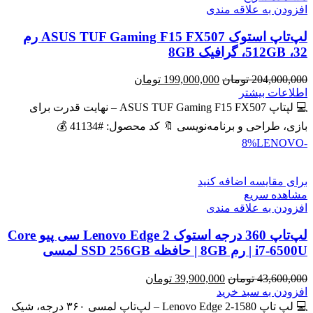
افزودن به علاقه مندی
لپ‌تاپ استوک ASUS TUF Gaming F15 FX507 رم
32، 512GB، گرافیک 8GB
قیمت
قیمت
204,000,000
تومان
199,000,000
تومان
اصلی
فعلی
اطلاعات بیشتر
204,000,000 تومان
199,000,000 تومان
💻 لپتاپ ASUS TUF Gaming F15 FX507 – نهایت قدرت برای
بود.
است.
بازی، طراحی و برنامه‌نویسی 🔖 کد محصول: #41134 💰
LENOVO
-8%
برای مقایسه اضافه کنید
مشاهده سریع
افزودن به علاقه مندی
لپ‌تاپ 360 درجه استوک Lenovo Edge 2 سی پیو Core
i7-6500U | رم 8GB | حافظه SSD 256GB لمسی
قیمت
قیمت
43,600,000
تومان
39,900,000
تومان
اصلی
فعلی
افزودن به سبد خرید
43,600,000 تومان
39,900,000 تومان
💻 لپ تاپ Lenovo Edge 2-1580 – لپ‌تاپ لمسی ۳۶۰ درجه، شیک