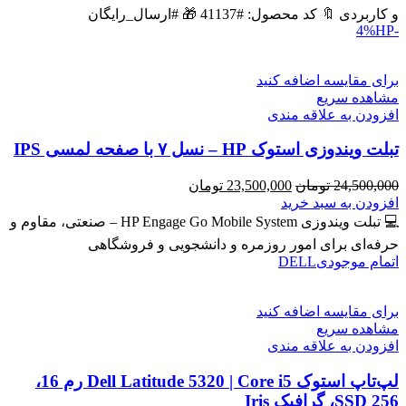
بود.
است.
و کاربردی 🔖 کد محصول: #41137 🎁 #ارسال_رایگان
HP
-4%
برای مقایسه اضافه کنید
مشاهده سریع
افزودن به علاقه مندی
تبلت ویندوزی استوک HP – نسل ۷ با صفحه لمسی IPS
قیمت
قیمت
24,500,000
تومان
23,500,000
تومان
اصلی
فعلی
افزودن به سبد خرید
24,500,000 تومان
23,500,000 تومان
💻 تبلت ویندوزی HP Engage Go Mobile System – صنعتی، مقاوم و
بود.
است.
حرفه‌ای برای امور روزمره و دانشجویی و فروشگاهی
اتمام موجودی
DELL
برای مقایسه اضافه کنید
مشاهده سریع
افزودن به علاقه مندی
لپ‌تاپ استوک Dell Latitude 5320 | Core i5 رم 16،
SSD 256، گرافیک Iris