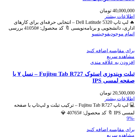
40,000,000
تومان
اطلاعات بیشتر
🔥 لپ تاپ Dell Latitude 5320 – انتخابی حرفه‌ای برای کارهای
اداری، دانشجویی و برنامه‌نویسی 🔖 کد محصول: #41050 بررسی
اتمام موجودی
فوجیتسو
برای مقایسه اضافه کنید
مشاهده سریع
افزودن به علاقه مندی
تبلت ویندوزی استوک Fujitsu Tab R727 – نسل ۷ با
صفحه لمسی IPS
20,500,000
تومان
اطلاعات بیشتر
💻 لپ تاپ Fujitsu Tab R727 – ترکیب تبلت و لپ‌تاپ با صفحه
لمسی IPS 🔖 کد محصول: #40765 💎
-9%
برای مقایسه اضافه کنید
مشاهده سریع