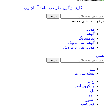
کاری از گروه طراحی سایت آسان وب
جستجو
درخواست های محبوب
موبایل
گوشی
سامسونگ
گوشی سامسونگ
موبایل های پرفروش
بستن
جستجو
منو
دسته بندی ها
اچ پی
مایکروسافت
دل
لنوو
ایسوز
فوجیتسو