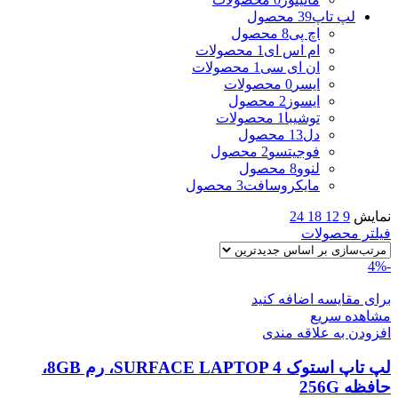
لپ تاپ
39 محصول
اچ پی
8 محصول
ام اس ای
1 محصولات
ان ای سی
1 محصولات
ایسر
0 محصولات
ایسوز
2 محصول
توشیبا
1 محصولات
دل
13 محصول
فوجیتسو
2 محصول
لنوو
8 محصول
مایکروسافت
3 محصول
نمایش
9
12
18
24
فیلتر محصولات
-4%
برای مقایسه اضافه کنید
مشاهده سریع
افزودن به علاقه مندی
لپ تاپ استوک SURFACE LAPTOP 4، رم 8GB،
حافظه 256G