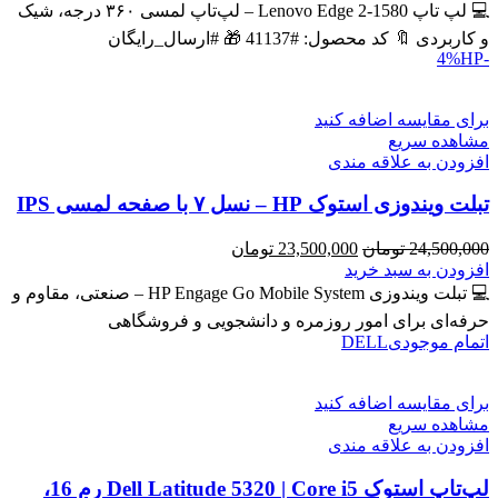
43,600,000 تومان
39,900,000 تومان
💻 لپ تاپ Lenovo Edge 2-1580 – لپ‌تاپ لمسی ۳۶۰ درجه، شیک
بود.
است.
و کاربردی 🔖 کد محصول: #41137 🎁 #ارسال_رایگان
HP
-4%
برای مقایسه اضافه کنید
مشاهده سریع
افزودن به علاقه مندی
تبلت ویندوزی استوک HP – نسل ۷ با صفحه لمسی IPS
قیمت
قیمت
24,500,000
تومان
23,500,000
تومان
اصلی
فعلی
افزودن به سبد خرید
24,500,000 تومان
23,500,000 تومان
💻 تبلت ویندوزی HP Engage Go Mobile System – صنعتی، مقاوم و
بود.
است.
حرفه‌ای برای امور روزمره و دانشجویی و فروشگاهی
اتمام موجودی
DELL
برای مقایسه اضافه کنید
مشاهده سریع
افزودن به علاقه مندی
لپ‌تاپ استوک Dell Latitude 5320 | Core i5 رم 16،