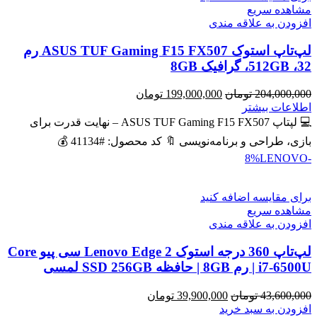
مشاهده سریع
افزودن به علاقه مندی
لپ‌تاپ استوک ASUS TUF Gaming F15 FX507 رم
32، 512GB، گرافیک 8GB
قیمت
قیمت
204,000,000
تومان
199,000,000
تومان
اصلی
فعلی
اطلاعات بیشتر
204,000,000 تومان
199,000,000 تومان
💻 لپتاپ ASUS TUF Gaming F15 FX507 – نهایت قدرت برای
بود.
است.
بازی، طراحی و برنامه‌نویسی 🔖 کد محصول: #41134 💰
LENOVO
-8%
برای مقایسه اضافه کنید
مشاهده سریع
افزودن به علاقه مندی
لپ‌تاپ 360 درجه استوک Lenovo Edge 2 سی پیو Core
i7-6500U | رم 8GB | حافظه SSD 256GB لمسی
قیمت
قیمت
43,600,000
تومان
39,900,000
تومان
اصلی
فعلی
افزودن به سبد خرید