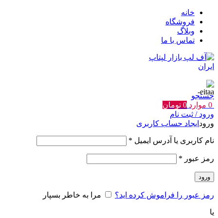
خانه
فروشگاه
وبلاگ
تماس با ما
جستجو
0
موارد
0
تومان
ورود / ثبت نام
ورود
ایجاد حساب کاربری
الزامی
نام کاربری یا آدرس ایمیل
*
الزامی
رمز عبور
*
ورود
رمز عبور را فراموش کرده اید؟
مرا به خاطر بسپار
یا