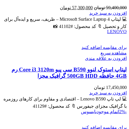
قیمت
قیمت
59,400,000
تومان
57,300,000
تومان
اصلی
فعلی
افزودن به سبد خرید
59,400,000 تومان
57,300,000 تومان
💻 لپتاپ Microsoft Surface Laptop 4 – ظریف، سریع و ایده‌آل برای
بود.
است.
کار و تحصیل 🔖 کد محصول: #41102 📸
LENOVO
برای مقایسه اضافه کنید
مشاهده سریع
افزودن به علاقه مندی
لپتاپ استوک لنوو B590 سی پیو Core i3 3120m رم
4GB حافظه 500GB HDD گرافیک مجزا
17,450,000
تومان
افزودن به سبد خرید
💻 لپ تاپ Lenovo B590 – اقتصادی و مقاوم برای کارهای روزمره
با گرافیک مجزای جیفورس 🔖 کد محصول: #41129
-2%
اتمام موجودی
ایسوس
برای مقایسه اضافه کنید