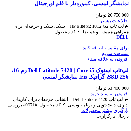
نمایشگر لمسی، کیبورددار با قلم اورجینال
26,750,000
تومان
اطلاعات بیشتر
🔥لپ تاپ HP Elite x2 1012 G2 – سبک، شیک و حرفه‌ای برای
همراهی همیشه و همه‌جا 🔖 کد محصول:
DELL
برای مقایسه اضافه کنید
مشاهده سریع
افزودن به علاقه مندی
لپ‌تاپ استوک Dell Latitude 7420 | Core i5 رم 16،
SSD 256، گرافیک Iris نمایشگر لمسی
63,400,000
تومان
افزودن به سبد خرید
🔥 لپ تاپ Dell Latitude 7420 – انتخابی حرفه‌ای برای کارهای
اداری، دانشجویی و برنامه‌نویسی 🔖 کد محصول: #40971 بررسی
بارگیری بیشتر محصولات
درحال بارگزاری...