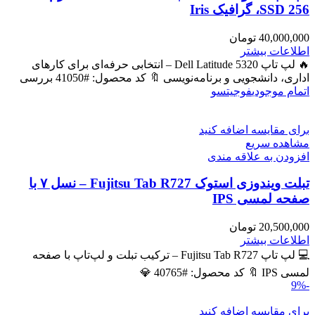
SSD 256، گرافیک Iris
40,000,000
تومان
اطلاعات بیشتر
🔥 لپ تاپ Dell Latitude 5320 – انتخابی حرفه‌ای برای کارهای
اداری، دانشجویی و برنامه‌نویسی 🔖 کد محصول: #41050 بررسی
اتمام موجودی
فوجیتسو
برای مقایسه اضافه کنید
مشاهده سریع
افزودن به علاقه مندی
تبلت ویندوزی استوک Fujitsu Tab R727 – نسل ۷ با
صفحه لمسی IPS
20,500,000
تومان
اطلاعات بیشتر
💻 لپ تاپ Fujitsu Tab R727 – ترکیب تبلت و لپ‌تاپ با صفحه
لمسی IPS 🔖 کد محصول: #40765 💎
-9%
برای مقایسه اضافه کنید