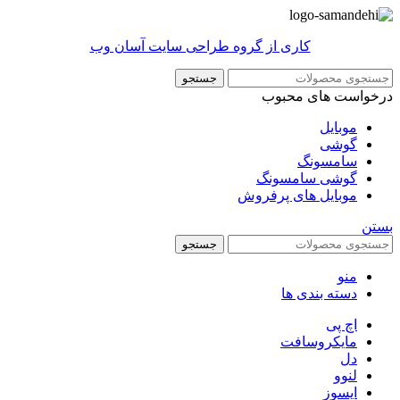
کاری از گروه طراحی سایت آسان وب
جستجو
درخواست های محبوب
موبایل
گوشی
سامسونگ
گوشی سامسونگ
موبایل های پرفروش
بستن
جستجو
منو
دسته بندی ها
اچ پی
مایکروسافت
دل
لنوو
ایسوز