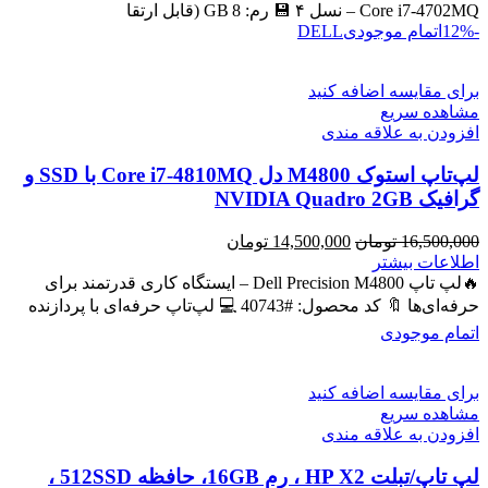
بود.
است.
Core i7‑4702MQ – نسل ۴ 💾 رم: 8 GB (قابل ارتقا
-12%
اتمام موجودی
DELL
برای مقایسه اضافه کنید
مشاهده سریع
افزودن به علاقه مندی
لپ‌تاپ استوک M4800 دل Core i7-4810MQ با SSD و
گرافیک NVIDIA Quadro 2GB
قیمت
قیمت
16,500,000
تومان
14,500,000
تومان
اصلی
فعلی
اطلاعات بیشتر
16,500,000 تومان
14,500,000 تومان
🔥لپ تاپ Dell Precision M4800 – ایستگاه کاری قدرتمند برای
بود.
است.
حرفه‌ای‌ها 🔖 کد محصول: #40743 💻 لپ‌تاپ حرفه‌ای با پردازنده
اتمام موجودی
برای مقایسه اضافه کنید
مشاهده سریع
افزودن به علاقه مندی
لپ تاپ/تبلت HP X2 ، رم 16GB، حافظه 512SSD ،