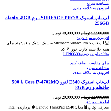
مشاهده سریع
افزودن به علاقه مندی
لپ تاپ استوک SURFACE PRO 5 ، رم 8GB، حافظه
256GB
قیمت
قیمت
53,500,000
تومان
48,900,000
تومان
اصلی
فعلی
افزودن به سبد خرید
53,500,000 تومان
48,900,000 تومان
💻 لپ تاپ Microsoft Surface Pro 5 – سبک، شیک و قدرتمند برای
بود.
است.
همه جا! سیم کارت خور 🔖 کد
-9%
اتمام موجودی
LENOVO
برای مقایسه اضافه کنید
مشاهده سریع
افزودن به علاقه مندی
لپ‌تاپ استوک E540 لنوو Core i7-4702MQ با 500
حافظه و رم 8GB
قیمت
قیمت
22,000,000
تومان
20,000,000
تومان
اصلی
فعلی
اطلاعات بیشتر
22,000,000 تومان
20,000,000 تومان
معرفی لپتاپ 🖥️ مدل: Lenovo ThinkPad E540 🧠 پردازنده: Intel