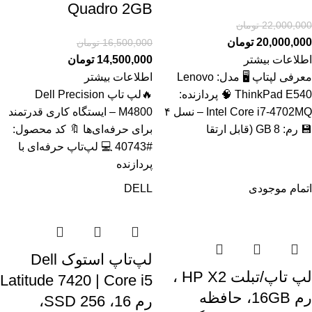
Quadro 2GB
22,000,000
تومان
20,000,000
تومان
16,500,000
تومان
اطلاعات بیشتر
14,500,000
تومان
معرفی لپتاپ 🖥️ مدل: Lenovo
اطلاعات بیشتر
ThinkPad E540 🧠 پردازنده:
🔥لپ تاپ Dell Precision
Intel Core i7‑4702MQ – نسل ۴
M4800 – ایستگاه کاری قدرتمند
💾 رم: 8 GB (قابل ارتقا
برای حرفه‌ای‌ها 🔖 کد محصول:
#40743 💻 لپ‌تاپ حرفه‌ای با
پردازنده
اتمام موجودی
DELL
لپ‌تاپ استوک Dell
لپ تاپ/تبلت HP X2 ،
Latitude 7420 | Core i5
رم 16GB، حافظه
رم 16، SSD 256،