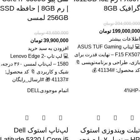
گرافیک 8GB
| رم 8GB | حافظه SSD
256GB لمسی
204,000,000
تومان
199,000,000
تومان
43,600,000
تومان
اطلاعات بیشتر
39,900,000
تومان
💻 لپتاپ ASUS TUF Gaming
افزودن به سبد خرید
F15 FX507 – نهایت قدرت برای
💻 لپ تاپ Lenovo Edge 2-
بازی، طراحی و برنامه‌نویسی 🔖
1580 – لپ‌تاپ لمسی ۳۶۰ درجه،
کد محصول: #41134 💰
شیک و کاربردی 🔖 کد محصول:
#41137 🎁 #ارسال_رایگان
-4%
HP
اتمام موجودی
DELL
تبلت ویندوزی استوک
لپ‌تاپ استوک Dell
HP – نسل ۷ با صفحه
Latitude 5320 | Core i5