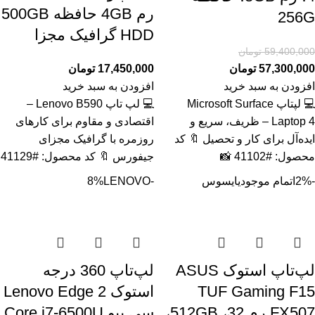
رم 4GB حافظه 500GB
256G
HDD گرافیک مجزا
59,400,000
تومان
57,300,000
تومان
17,450,000
تومان
افزودن به سبد خرید
افزودن به سبد خرید
💻 لپتاپ Microsoft Surface
💻 لپ تاپ Lenovo B590 –
Laptop 4 – ظریف، سریع و
اقتصادی و مقاوم برای کارهای
ایده‌آل برای کار و تحصیل 🔖 کد
روزمره با گرافیک مجزای
محصول: #41102 📸
جیفورس 🔖 کد محصول: #41129
-2%
اتمام موجودی
ایسوس
-8%
LENOVO
لپ‌تاپ استوک ASUS
لپ‌تاپ 360 درجه
TUF Gaming F15
استوک Lenovo Edge 2
FX507 رم 32، 512GB،
سی پیو Core i7-6500U