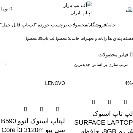
0
توما
خانه
فروشگاه
محصولات برچسب خورده “لپ‌تاپ قابل حمل”
دسته بندی ها
رایانه و تجهیزات جانبی
5 محصول
لپ تاپ
39 محصول
فیلتر محصولات
LENOVO
-4%
لپ تاپ استوک
لپتاپ استوک لنوو B590
SURFACE LAPTOP
سی پیو Core i3 3120m
4، رم 8GB، حافظه