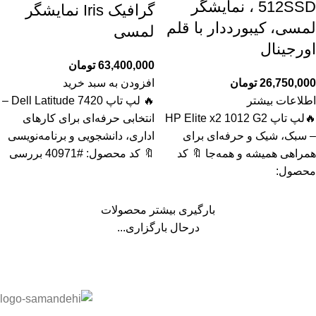
512SSD ، نمایشگر
گرافیک Iris نمایشگر
لمسی، کیبورددار با قلم
لمسی
اورجینال
63,400,000
تومان
26,750,000
تومان
افزودن به سبد خرید
اطلاعات بیشتر
🔥 لپ تاپ Dell Latitude 7420 –
🔥لپ تاپ HP Elite x2 1012 G2
انتخابی حرفه‌ای برای کارهای
– سبک، شیک و حرفه‌ای برای
اداری، دانشجویی و برنامه‌نویسی
همراهی همیشه و همه‌جا 🔖 کد
🔖 کد محصول: #40971 بررسی
محصول:
بارگیری بیشتر محصولات
درحال بارگزاری...