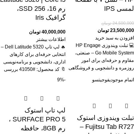
لمسی IPS
رم 16، SSD 256،
گرافیک Iris
24,500,000
تومان
23,500,000
تومان
40,000,000
تومان
افزودن به سبد خرید
اطلاعات بیشتر
💻 تبلت ویندوزی HP Engage
🔥 لپ تاپ Dell Latitude 5320 –
Go Mobile System – صنعتی،
انتخابی حرفه‌ای برای کارهای
مقاوم و حرفه‌ای برای امور
اداری، دانشجویی و برنامه‌نویسی
روزمره و دانشجویی و فروشگاهی
🔖 کد محصول: #41050 بررسی
اتمام موجودی
فوجیتسو
-9%
لپ تاپ استوک
تبلت ویندوزی استوک
SURFACE PRO 5 ،
Fujitsu Tab R727 –
رم 8GB، حافظه