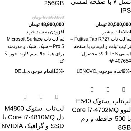
نسل ۷ با صفحه لمسی
256GB
IPS
53,500,000
تومان
20,500,000
تومان
48,900,000
تومان
اطلاعات بیشتر
افزودن به سبد خرید
💻 لپ تاپ Fujitsu Tab R727 –
💻 لپ تاپ Microsoft Surface
ترکیب تبلت و لپ‌تاپ با صفحه
Pro 5 – سبک، شیک و قدرتمند
لمسی IPS 🔖 کد محصول:
برای همه جا! سیم کارت خور 🔖
#40765 💎
کد
-9%
اتمام موجودی
LENOVO
-12%
اتمام موجودی
DELL
لپ‌تاپ استوک E540
لپ‌تاپ استوک M4800
لنوو Core i7-4702MQ
دل Core i7-4810MQ با
با 500 حافظه و رم
SSD و گرافیک NVIDIA
8GB