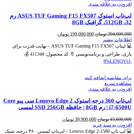
افزودن به علاقه مندی
لپ‌تاپ استوک ASUS TUF Gaming F15 FX507 رم
32، 512GB، گرافیک 8GB
قیمت
قیمت
204,000,000
تومان
199,000,000
تومان
اصلی
فعلی
اطلاعات بیشتر
204,000,000 تومان
199,000,000 تومان
💻 لپتاپ ASUS TUF Gaming F15 FX507 – نهایت قدرت برای
بود.
است.
بازی، طراحی و برنامه‌نویسی 🔖 کد محصول: #41134 💰
LENOVO
-8%
برای مقایسه اضافه کنید
مشاهده سریع
افزودن به علاقه مندی
لپ‌تاپ 360 درجه استوک Lenovo Edge 2 سی پیو Core
i7-6500U | رم 8GB | حافظه SSD 256GB لمسی
قیمت
قیمت
43,600,000
تومان
39,900,000
تومان
اصلی
فعلی
افزودن به سبد خرید
43,600,000 تومان
39,900,000 تومان
💻 لپ تاپ Lenovo Edge 2-1580 – لپ‌تاپ لمسی ۳۶۰ درجه، شیک