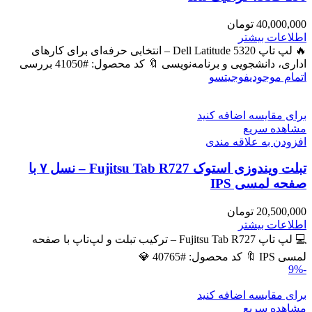
40,000,000
تومان
اطلاعات بیشتر
🔥 لپ تاپ Dell Latitude 5320 – انتخابی حرفه‌ای برای کارهای
اداری، دانشجویی و برنامه‌نویسی 🔖 کد محصول: #41050 بررسی
اتمام موجودی
فوجیتسو
برای مقایسه اضافه کنید
مشاهده سریع
افزودن به علاقه مندی
تبلت ویندوزی استوک Fujitsu Tab R727 – نسل ۷ با
صفحه لمسی IPS
20,500,000
تومان
اطلاعات بیشتر
💻 لپ تاپ Fujitsu Tab R727 – ترکیب تبلت و لپ‌تاپ با صفحه
لمسی IPS 🔖 کد محصول: #40765 💎
-9%
برای مقایسه اضافه کنید
مشاهده سریع