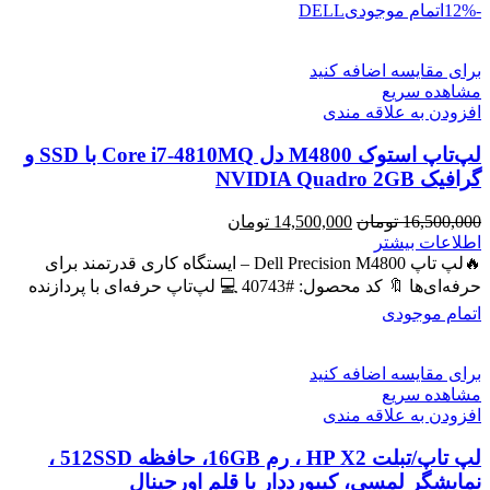
-12%
اتمام موجودی
DELL
برای مقایسه اضافه کنید
مشاهده سریع
افزودن به علاقه مندی
لپ‌تاپ استوک M4800 دل Core i7-4810MQ با SSD و
گرافیک NVIDIA Quadro 2GB
قیمت
قیمت
16,500,000
تومان
14,500,000
تومان
اصلی
فعلی
اطلاعات بیشتر
16,500,000 تومان
14,500,000 تومان
🔥لپ تاپ Dell Precision M4800 – ایستگاه کاری قدرتمند برای
بود.
است.
حرفه‌ای‌ها 🔖 کد محصول: #40743 💻 لپ‌تاپ حرفه‌ای با پردازنده
اتمام موجودی
برای مقایسه اضافه کنید
مشاهده سریع
افزودن به علاقه مندی
لپ تاپ/تبلت HP X2 ، رم 16GB، حافظه 512SSD ،
نمایشگر لمسی، کیبورددار با قلم اورجینال