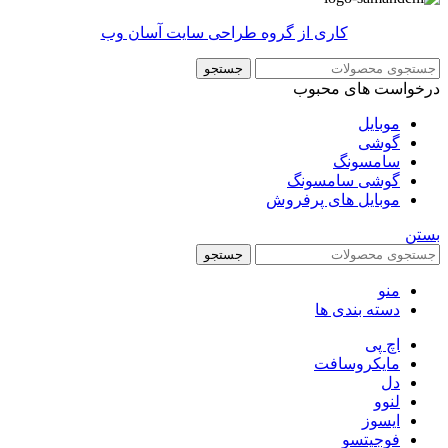
کاری از گروه طراحی سایت آسان وب
جستجو
درخواست های محبوب
موبایل
گوشی
سامسونگ
گوشی سامسونگ
موبایل های پرفروش
بستن
جستجو
منو
دسته بندی ها
اچ پی
مایکروسافت
دل
لنوو
ایسوز
فوجیتسو