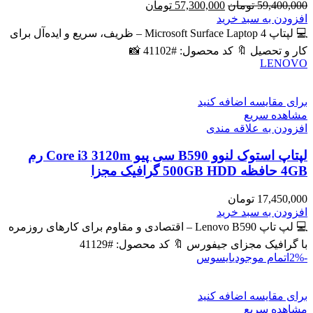
قیمت
قیمت
59,400,000
تومان
57,300,000
تومان
اصلی
فعلی
افزودن به سبد خرید
59,400,000 تومان
57,300,000 تومان
💻 لپتاپ Microsoft Surface Laptop 4 – ظریف، سریع و ایده‌آل برای
بود.
است.
کار و تحصیل 🔖 کد محصول: #41102 📸
LENOVO
برای مقایسه اضافه کنید
مشاهده سریع
افزودن به علاقه مندی
لپتاپ استوک لنوو B590 سی پیو Core i3 3120m رم
4GB حافظه 500GB HDD گرافیک مجزا
17,450,000
تومان
افزودن به سبد خرید
💻 لپ تاپ Lenovo B590 – اقتصادی و مقاوم برای کارهای روزمره
با گرافیک مجزای جیفورس 🔖 کد محصول: #41129
-2%
اتمام موجودی
ایسوس
برای مقایسه اضافه کنید
مشاهده سریع