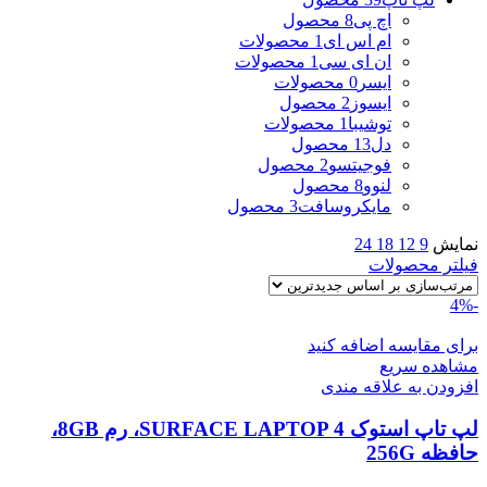
اچ پی
8 محصول
ام اس ای
1 محصولات
ان ای سی
1 محصولات
ایسر
0 محصولات
ایسوز
2 محصول
توشیبا
1 محصولات
دل
13 محصول
فوجیتسو
2 محصول
لنوو
8 محصول
مایکروسافت
3 محصول
نمایش
9
12
18
24
فیلتر محصولات
-4%
برای مقایسه اضافه کنید
مشاهده سریع
افزودن به علاقه مندی
لپ تاپ استوک SURFACE LAPTOP 4، رم 8GB،
حافظه 256G