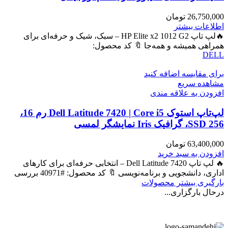
26,750,000
تومان
اطلاعات بیشتر
🔥لپ تاپ HP Elite x2 1012 G2 – سبک، شیک و حرفه‌ای برای
همراهی همیشه و همه‌جا 🔖 کد محصول:
DELL
برای مقایسه اضافه کنید
مشاهده سریع
افزودن به علاقه مندی
لپ‌تاپ استوک Dell Latitude 7420 | Core i5 رم 16،
SSD 256، گرافیک Iris نمایشگر لمسی
63,400,000
تومان
افزودن به سبد خرید
🔥 لپ تاپ Dell Latitude 7420 – انتخابی حرفه‌ای برای کارهای
اداری، دانشجویی و برنامه‌نویسی 🔖 کد محصول: #40971 بررسی
بارگیری بیشتر محصولات
درحال بارگزاری...