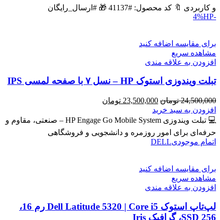
بود.
است.
و کاربردی 🔖 کد محصول: #41137 🎁 #ارسال_رایگان
HP
-4%
برای مقایسه اضافه کنید
مشاهده سریع
افزودن به علاقه مندی
تبلت ویندوزی استوک HP – نسل ۷ با صفحه لمسی IPS
قیمت
قیمت
24,500,000
تومان
23,500,000
تومان
اصلی
فعلی
افزودن به سبد خرید
24,500,000 تومان
23,500,000 تومان
💻 تبلت ویندوزی HP Engage Go Mobile System – صنعتی، مقاوم و
بود.
است.
حرفه‌ای برای امور روزمره و دانشجویی و فروشگاهی
اتمام موجودی
DELL
برای مقایسه اضافه کنید
مشاهده سریع
افزودن به علاقه مندی
لپ‌تاپ استوک Dell Latitude 5320 | Core i5 رم 16،
SSD 256، گرافیک Iris