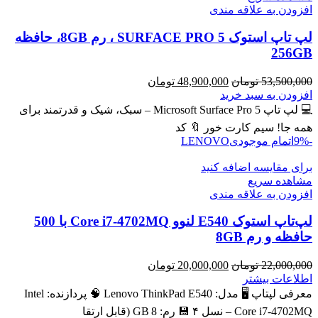
افزودن به علاقه مندی
لپ تاپ استوک SURFACE PRO 5 ، رم 8GB، حافظه
256GB
قیمت
قیمت
53,500,000
تومان
48,900,000
تومان
اصلی
فعلی
افزودن به سبد خرید
53,500,000 تومان
48,900,000 تومان
💻 لپ تاپ Microsoft Surface Pro 5 – سبک، شیک و قدرتمند برای
بود.
است.
همه جا! سیم کارت خور 🔖 کد
-9%
اتمام موجودی
LENOVO
برای مقایسه اضافه کنید
مشاهده سریع
افزودن به علاقه مندی
لپ‌تاپ استوک E540 لنوو Core i7-4702MQ با 500
حافظه و رم 8GB
قیمت
قیمت
22,000,000
تومان
20,000,000
تومان
اصلی
فعلی
اطلاعات بیشتر
22,000,000 تومان
20,000,000 تومان
معرفی لپتاپ 🖥️ مدل: Lenovo ThinkPad E540 🧠 پردازنده: Intel
بود.
است.
Core i7‑4702MQ – نسل ۴ 💾 رم: 8 GB (قابل ارتقا