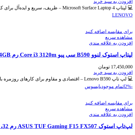
اصلی
فعلی
افزودن به سبد خرید
59,400,000 تومان
57,300,000 تومان
💻 لپتاپ Microsoft Surface Laptop 4 – ظریف، سریع و ایده‌آل برای کار و تحصیل 🔖 کد محصول: #41102 📸
بود.
است.
LENOVO
برای مقایسه اضافه کنید
مشاهده سریع
افزودن به علاقه مندی
لپتاپ استوک لنوو B590 سی پیو Core i3 3120m رم 4GB حافظه 500GB HDD گرافیک مجزا
17,450,000
تومان
افزودن به سبد خرید
💻 لپ تاپ Lenovo B590 – اقتصادی و مقاوم برای کارهای روزمره با گرافیک مجزای جیفورس 🔖 کد محصول: #41129
-2%
اتمام موجودی
ایسوس
برای مقایسه اضافه کنید
مشاهده سریع
افزودن به علاقه مندی
لپ‌تاپ استوک ASUS TUF Gaming F15 FX507 رم 32، 512GB، گرافیک 8GB