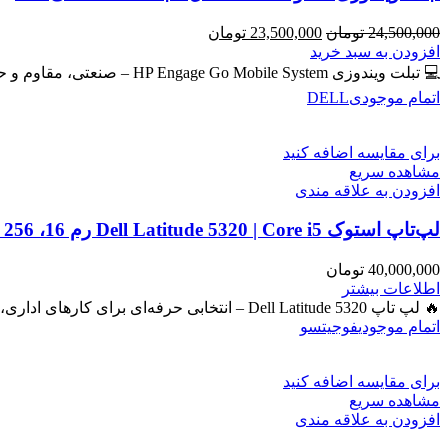
قیمت
قیمت
24,500,000
تومان
23,500,000
تومان
اصلی
فعلی
افزودن به سبد خرید
24,500,000 تومان
23,500,000 تومان
💻 تبلت ویندوزی HP Engage Go Mobile System – صنعتی، مقاوم و حرفه‌ای برای امور روزمره و دانشجویی و فروشگاهی
بود.
است.
اتمام موجودی
DELL
برای مقایسه اضافه کنید
مشاهده سریع
افزودن به علاقه مندی
لپ‌تاپ استوک Dell Latitude 5320 | Core i5 رم 16، SSD 256، گرافیک Iris
40,000,000
تومان
اطلاعات بیشتر
🔥 لپ تاپ Dell Latitude 5320 – انتخابی حرفه‌ای برای کارهای اداری، دانشجویی و برنامه‌نویسی 🔖 کد محصول: #41050 بررسی
اتمام موجودی
فوجیتسو
برای مقایسه اضافه کنید
مشاهده سریع
افزودن به علاقه مندی