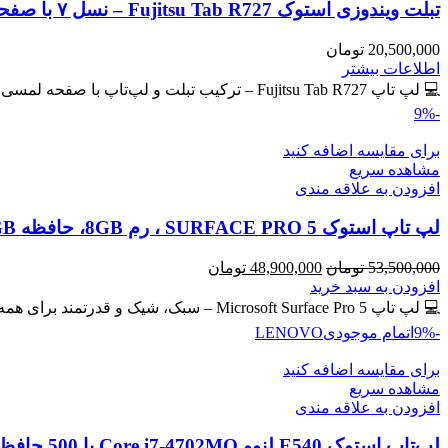
تبلت ویندوزی استوک Fujitsu Tab R727 – نسل ۷ با صفحه لمسی IPS
20,500,000
تومان
اطلاعات بیشتر
💻 لپ تاپ Fujitsu Tab R727 – ترکیب تبلت و لپ‌تاپ با صفحه لمسی IPS 🔖 کد محصول: #40765 💎
-9%
برای مقایسه اضافه کنید
مشاهده سریع
افزودن به علاقه مندی
لپ تاپ استوک SURFACE PRO 5 ، رم 8GB، حافظه 256GB
قیمت
قیمت
53,500,000
تومان
48,900,000
تومان
اصلی
فعلی
افزودن به سبد خرید
53,500,000 تومان
48,900,000 تومان
💻 لپ تاپ Microsoft Surface Pro 5 – سبک، شیک و قدرتمند برای همه جا! سیم کارت خور 🔖 کد
بود.
است.
-9%
اتمام موجودی
LENOVO
برای مقایسه اضافه کنید
مشاهده سریع
افزودن به علاقه مندی
لپ‌تاپ استوک E540 لنوو Core i7-4702MQ با 500 حافظه و رم 8GB