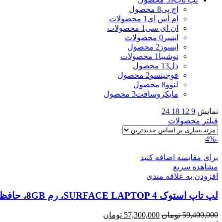
اچ پی
8 محصول
ام اس ای
1 محصولات
ان ای سی
1 محصولات
ایسر
0 محصولات
ایسوز
2 محصول
توشیبا
1 محصولات
دل
13 محصول
فوجیتسو
2 محصول
لنوو
8 محصول
مایکروسافت
3 محصول
نمایش
9
12
18
24
فیلتر محصولات
-4%
برای مقایسه اضافه کنید
مشاهده سریع
افزودن به علاقه مندی
لپ تاپ استوک SURFACE LAPTOP 4، رم 8GB، حافظه 256G
قیمت
قیمت
59,400,000
تومان
57,300,000
تومان