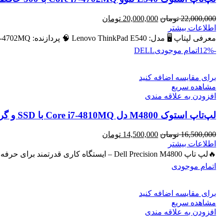
قیمت
قیمت
22,000,000
تومان
20,000,000
تومان
اصلی
فعلی
اطلاعات بیشتر
22,000,000 تومان
20,000,000 تومان
معرفی لپتاپ 🖥️ مدل: Lenovo ThinkPad E540 🧠 پردازنده: Intel Core i7‑4702MQ – نسل ۴ 💾 رم: 8 GB (قابل ارتقا
بود.
است.
-12%
اتمام موجودی
DELL
برای مقایسه اضافه کنید
مشاهده سریع
افزودن به علاقه مندی
لپ‌تاپ استوک M4800 دل Core i7-4810MQ با SSD و گرافیک NVIDIA Quadro 2GB
قیمت
قیمت
16,500,000
تومان
14,500,000
تومان
اصلی
فعلی
اطلاعات بیشتر
16,500,000 تومان
14,500,000 تومان
🔥لپ تاپ Dell Precision M4800 – ایستگاه کاری قدرتمند برای حرفه‌ای‌ها 🔖 کد محصول: #40743 💻 لپ‌تاپ حرفه‌ای با پردازنده
بود.
است.
اتمام موجودی
برای مقایسه اضافه کنید
مشاهده سریع
افزودن به علاقه مندی