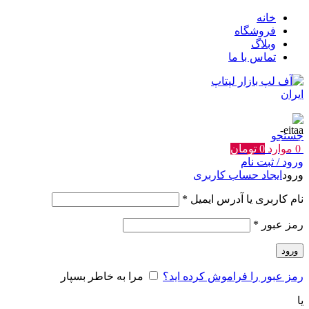
خانه
فروشگاه
وبلاگ
تماس با ما
جستجو
0
موارد
0
تومان
ورود / ثبت نام
ورود
ایجاد حساب کاربری
الزامی
نام کاربری یا آدرس ایمیل
*
الزامی
رمز عبور
*
ورود
رمز عبور را فراموش کرده اید؟
مرا به خاطر بسپار
یا