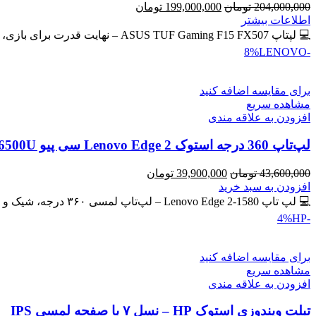
قیمت
قیمت
204,000,000
تومان
199,000,000
تومان
اصلی
فعلی
اطلاعات بیشتر
204,000,000 تومان
199,000,000 تومان
💻 لپتاپ ASUS TUF Gaming F15 FX507 – نهایت قدرت برای بازی، طراحی و برنامه‌نویسی 🔖 کد محصول: #41134 💰
بود.
است.
LENOVO
-8%
برای مقایسه اضافه کنید
مشاهده سریع
افزودن به علاقه مندی
لپ‌تاپ 360 درجه استوک Lenovo Edge 2 سی پیو Core i7-6500U | رم 8GB | حافظه SSD 256GB لمسی
قیمت
قیمت
43,600,000
تومان
39,900,000
تومان
اصلی
فعلی
افزودن به سبد خرید
43,600,000 تومان
39,900,000 تومان
💻 لپ تاپ Lenovo Edge 2-1580 – لپ‌تاپ لمسی ۳۶۰ درجه، شیک و کاربردی 🔖 کد محصول: #41137 🎁 #ارسال_رایگان
بود.
است.
HP
-4%
برای مقایسه اضافه کنید
مشاهده سریع
افزودن به علاقه مندی
تبلت ویندوزی استوک HP – نسل ۷ با صفحه لمسی IPS