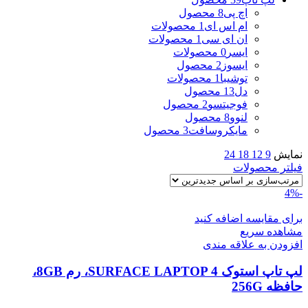
اچ پی
8 محصول
ام اس ای
1 محصولات
ان ای سی
1 محصولات
ایسر
0 محصولات
ایسوز
2 محصول
توشیبا
1 محصولات
دل
13 محصول
فوجیتسو
2 محصول
لنوو
8 محصول
مایکروسافت
3 محصول
نمایش
9
12
18
24
فیلتر محصولات
-4%
برای مقایسه اضافه کنید
مشاهده سریع
افزودن به علاقه مندی
لپ تاپ استوک SURFACE LAPTOP 4، رم 8GB،
حافظه 256G