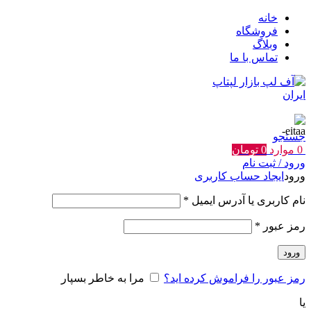
خانه
فروشگاه
وبلاگ
تماس با ما
جستجو
0
موارد
0
تومان
ورود / ثبت نام
ورود
ایجاد حساب کاربری
الزامی
نام کاربری یا آدرس ایمیل
*
الزامی
رمز عبور
*
ورود
رمز عبور را فراموش کرده اید؟
مرا به خاطر بسپار
یا