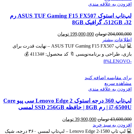
افزودن به علاقه مندی
لپ‌تاپ استوک ASUS TUF Gaming F15 FX507 رم
32، 512GB، گرافیک 8GB
قیمت
قیمت
204,000,000
تومان
199,000,000
تومان
اصلی
فعلی
اطلاعات بیشتر
204,000,000 تومان
199,000,000 تومان
💻 لپتاپ ASUS TUF Gaming F15 FX507 – نهایت قدرت برای
بود.
است.
بازی، طراحی و برنامه‌نویسی 🔖 کد محصول: #41134 💰
LENOVO
-8%
برای مقایسه اضافه کنید
مشاهده سریع
افزودن به علاقه مندی
لپ‌تاپ 360 درجه استوک Lenovo Edge 2 سی پیو Core
i7-6500U | رم 8GB | حافظه SSD 256GB لمسی
قیمت
قیمت
43,600,000
تومان
39,900,000
تومان
اصلی
فعلی
افزودن به سبد خرید
43,600,000 تومان
39,900,000 تومان
💻 لپ تاپ Lenovo Edge 2-1580 – لپ‌تاپ لمسی ۳۶۰ درجه، شیک