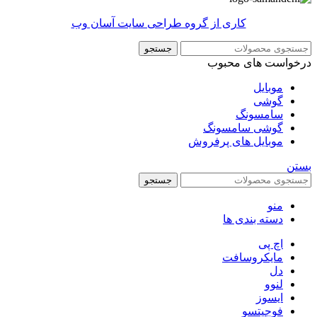
کاری از گروه طراحی سایت آسان وب
جستجو
درخواست های محبوب
موبایل
گوشی
سامسونگ
گوشی سامسونگ
موبایل های پرفروش
بستن
جستجو
منو
دسته بندی ها
اچ پی
مایکروسافت
دل
لنوو
ایسوز
فوجیتسو