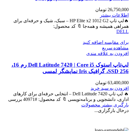
26,750,000
تومان
اطلاعات بیشتر
🔥لپ تاپ HP Elite x2 1012 G2 – سبک، شیک و حرفه‌ای برای
همراهی همیشه و همه‌جا 🔖 کد محصول:
DELL
برای مقایسه اضافه کنید
مشاهده سریع
افزودن به علاقه مندی
لپ‌تاپ استوک Dell Latitude 7420 | Core i5 رم 16،
SSD 256، گرافیک Iris نمایشگر لمسی
63,400,000
تومان
افزودن به سبد خرید
🔥 لپ تاپ Dell Latitude 7420 – انتخابی حرفه‌ای برای کارهای
اداری، دانشجویی و برنامه‌نویسی 🔖 کد محصول: #40971 بررسی
بارگیری بیشتر محصولات
درحال بارگزاری...