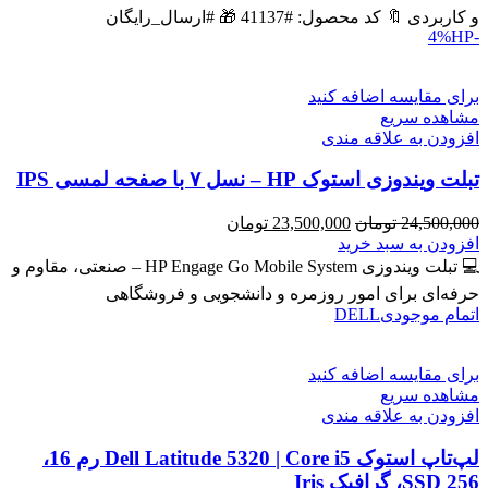
بود.
است.
و کاربردی 🔖 کد محصول: #41137 🎁 #ارسال_رایگان
HP
-4%
برای مقایسه اضافه کنید
مشاهده سریع
افزودن به علاقه مندی
تبلت ویندوزی استوک HP – نسل ۷ با صفحه لمسی IPS
قیمت
قیمت
24,500,000
تومان
23,500,000
تومان
اصلی
فعلی
افزودن به سبد خرید
24,500,000 تومان
23,500,000 تومان
💻 تبلت ویندوزی HP Engage Go Mobile System – صنعتی، مقاوم و
بود.
است.
حرفه‌ای برای امور روزمره و دانشجویی و فروشگاهی
اتمام موجودی
DELL
برای مقایسه اضافه کنید
مشاهده سریع
افزودن به علاقه مندی
لپ‌تاپ استوک Dell Latitude 5320 | Core i5 رم 16،
SSD 256، گرافیک Iris