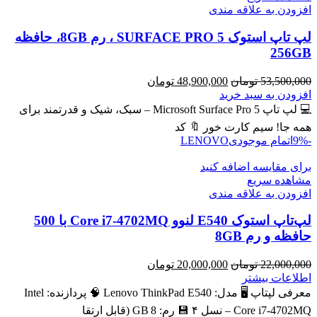
افزودن به علاقه مندی
لپ تاپ استوک SURFACE PRO 5 ، رم 8GB، حافظه
256GB
قیمت
قیمت
53,500,000
تومان
48,900,000
تومان
اصلی
فعلی
افزودن به سبد خرید
53,500,000 تومان
48,900,000 تومان
💻 لپ تاپ Microsoft Surface Pro 5 – سبک، شیک و قدرتمند برای
بود.
است.
همه جا! سیم کارت خور 🔖 کد
-9%
اتمام موجودی
LENOVO
برای مقایسه اضافه کنید
مشاهده سریع
افزودن به علاقه مندی
لپ‌تاپ استوک E540 لنوو Core i7-4702MQ با 500
حافظه و رم 8GB
قیمت
قیمت
22,000,000
تومان
20,000,000
تومان
اصلی
فعلی
اطلاعات بیشتر
22,000,000 تومان
20,000,000 تومان
معرفی لپتاپ 🖥️ مدل: Lenovo ThinkPad E540 🧠 پردازنده: Intel
بود.
است.
Core i7‑4702MQ – نسل ۴ 💾 رم: 8 GB (قابل ارتقا