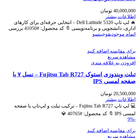
40,000,000
تومان
اطلاعات بیشتر
🔥 لپ تاپ Dell Latitude 5320 – انتخابی حرفه‌ای برای کارهای
اداری، دانشجویی و برنامه‌نویسی 🔖 کد محصول: #41050 بررسی
اتمام موجودی
فوجیتسو
برای مقایسه اضافه کنید
مشاهده سریع
افزودن به علاقه مندی
تبلت ویندوزی استوک Fujitsu Tab R727 – نسل ۷ با
صفحه لمسی IPS
20,500,000
تومان
اطلاعات بیشتر
💻 لپ تاپ Fujitsu Tab R727 – ترکیب تبلت و لپ‌تاپ با صفحه
لمسی IPS 🔖 کد محصول: #40765 💎
-9%
برای مقایسه اضافه کنید
مشاهده سریع