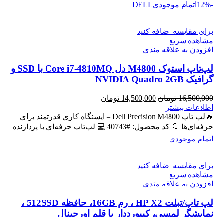
-12%
اتمام موجودی
DELL
برای مقایسه اضافه کنید
مشاهده سریع
افزودن به علاقه مندی
لپ‌تاپ استوک M4800 دل Core i7-4810MQ با SSD و
گرافیک NVIDIA Quadro 2GB
قیمت
قیمت
16,500,000
تومان
14,500,000
تومان
اصلی
فعلی
اطلاعات بیشتر
16,500,000 تومان
14,500,000 تومان
🔥لپ تاپ Dell Precision M4800 – ایستگاه کاری قدرتمند برای
بود.
است.
حرفه‌ای‌ها 🔖 کد محصول: #40743 💻 لپ‌تاپ حرفه‌ای با پردازنده
اتمام موجودی
برای مقایسه اضافه کنید
مشاهده سریع
افزودن به علاقه مندی
لپ تاپ/تبلت HP X2 ، رم 16GB، حافظه 512SSD ،
نمایشگر لمسی، کیبورددار با قلم اورجینال