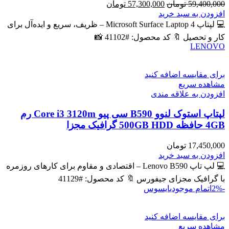
قیمت
قیمت
59,400,000
تومان
57,300,000
تومان
اصلی
فعلی
افزودن به سبد خرید
59,400,000 تومان
57,300,000 تومان
💻 لپتاپ Microsoft Surface Laptop 4 – ظریف، سریع و ایده‌آل برای
بود.
است.
کار و تحصیل 🔖 کد محصول: #41102 📸
LENOVO
برای مقایسه اضافه کنید
مشاهده سریع
افزودن به علاقه مندی
لپتاپ استوک لنوو B590 سی پیو Core i3 3120m رم
4GB حافظه 500GB HDD گرافیک مجزا
17,450,000
تومان
افزودن به سبد خرید
💻 لپ تاپ Lenovo B590 – اقتصادی و مقاوم برای کارهای روزمره
با گرافیک مجزای جیفورس 🔖 کد محصول: #41129
-2%
اتمام موجودی
ایسوس
برای مقایسه اضافه کنید
مشاهده سریع