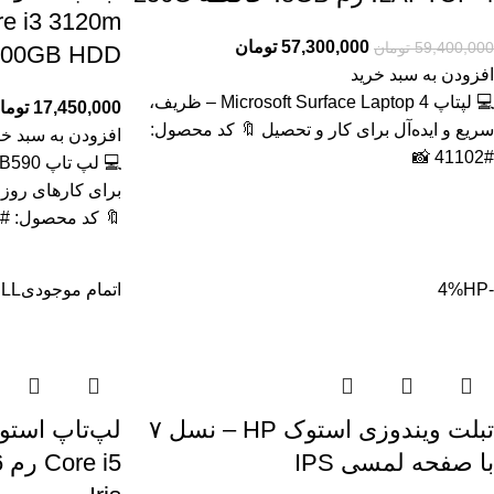
57,300,000
تومان
59,400,000
تومان
500GB HDD گرافیک مج
افزودن به سبد خرید
💻 لپتاپ Microsoft Surface Laptop 4 – ظریف،
17,450,000
توما
سریع و ایده‌آل برای کار و تحصیل 🔖 کد محصول:
افزودن به سبد خر
#41102 📸
برای کارهای روز
🔖 کد محصول: #41129
-4%
HP
اتمام موجودی
LL
تبلت ویندوزی استوک HP – نسل ۷
با صفحه لمسی IPS