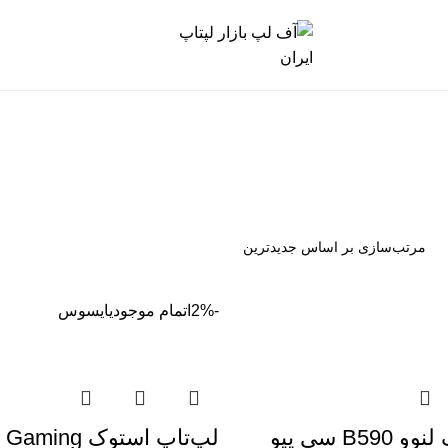
-2%
اتمام موجودی
ایسوس
لپتاپ استوک لنوو B590 سی پیو
لپ‌تاپ استوک 