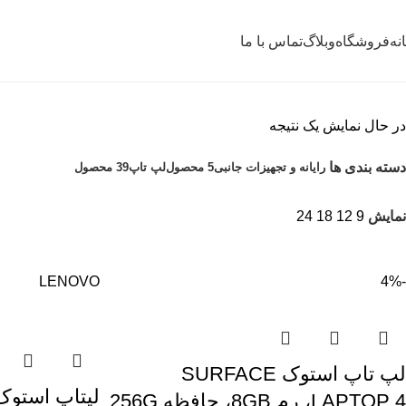
نه
فروشگاه
وبلاگ
تماس با ما
در حال نمایش یک نتیجه
دسته بندی ها
رایانه و تجهیزات جانبی
5 محصول
لپ تاپ
39 محصول
نمایش
9
12
18
24
LENOVO
-4%
لپ تاپ استوک SURFACE
LAPTOP 4، رم 8GB، حافظه 256G