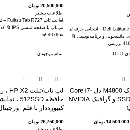
20,500,000
تومان
اطلاعات بیشتر
ن
💻 لپ تاپ 
لپ‌تاپ با صفحه 
🔥 لپ تاپ Dell Latitude 5320 – انتخابی حرفه‌ای
#40765 💎
ی، دانشجویی و برنامه‌نویسی 🔖
دی
DELL
اتمام موجودی
لپ‌تاپ استوک M4800 دل Core i7-
4810MQ با SSD و گرافیک NVIDIA
حافظه 512SSD
Q
کیبورددار با قلم اورجینال
14,500,000
تومان
26,750,000
تومان
اطلاعات بیشتر