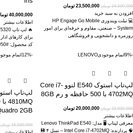
Iris
23,500,000
تومان
24,500,000
تومان
افزودن به سبد خرید
40,000,000
توما
💻 تبلت ویندوزی HP Engage Go Mobile
اطلاعات بیشتر
System – صنعتی، مقاوم و حرفه‌ای برای امور
روزمره و دانشجویی و فروشگاهی
برای کارهای ادار
کد محصول: #41050 بررسی
-9%
اتمام موجودی
LENOVO
-12%
اتمام موجو
لپ‌تاپ استوک E540 لنوو Core i7-
4702MQ با 500 حافظه و رم 8GB
20,000,000
تومان
22,000,000
تومان
uadro 2GB
اطلاعات بیشتر
معرفی لپتاپ 🖥️ مدل: Lenovo ThinkPad E540
16,500,000
تومان
🧠 پردازنده: Intel Core i7‑4702MQ – نسل ۴ 💾
اطلاعات بیشتر