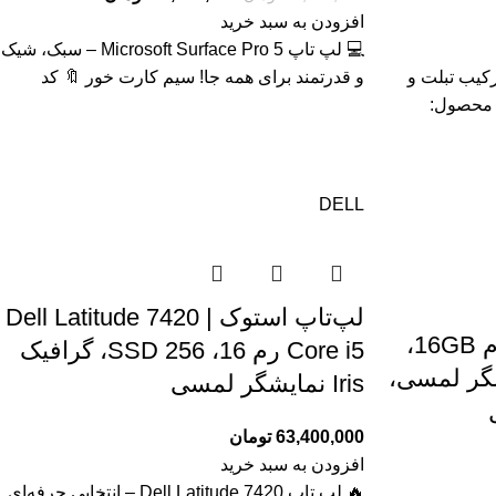
افزودن به سبد خرید
💻 لپ تاپ Microsoft Surface Pro 5 – سبک، شیک
Fujitsu Tab R727 – ترکیب تبلت و
و قدرتمند برای همه جا! سیم کارت خور 🔖 کد
لمسی IPS 🔖 کد محصول:
DELL
لپ‌تاپ استوک Dell Latitude 7420 |
لپ تاپ/تبلت HP X2 ، رم 16GB،
Core i5 رم 16، SSD 256، گرافیک
 ، نمایشگر لمسی،
Iris نمایشگر لمسی
63,400,000
تومان
افزودن به سبد خرید
🔥 لپ تاپ Dell Latitude 7420 – انتخابی حرفه‌ای