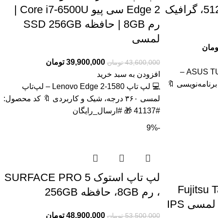
F15 FX507 رم 32، 512GB، گرافیک
Edge 2 سی پیو Core i7-6500U |
رم 8GB | حافظه SSD 256GB
لمسی
ومان
39,900,000
تومان
43,600,000
تومان
💻 لپتاپ ASUS TUF Gaming F15 FX507 –
افزودن به سبد خرید
رنامه‌نویسی 🔖
💻 لپ تاپ Lenovo Edge 2-1580 – لپ‌تاپ
لمسی ۳۶۰ درجه، شیک و کاربردی 🔖 کد محصول:
#41137 🎁 #ارسال_رایگان
-9%
لپ تاپ استوک SURFACE PRO 5
ندوزی استوک Fujitsu Tab
، رم 8GB، حافظه 256GB
48,900,000
تومان
53,500,000
تومان