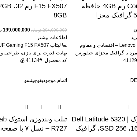
Core i3 3120m رم 4GB حافظه
زا
8GB
ن
199,000,000
ت
204,000,000
تومان
ید
اطلاعات بیشتر
💻 لپ تاپ Lenovo B590 – اقتصادی و مقاوم
مره با گرافیک مجزای جیفورس
نهایت قدرت برای بازی، طراحی و ب
کد محصول: #41134 💰
DE
اتمام موجودی
فوجیتسو
لپ‌تاپ استوک Dell Latitude 5320 |
تبلت وی
Core i5 رم 16، SSD 256، گرافیک
R727 – نسل ۷ با صفحه لمسی IPS