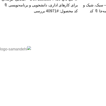
پ تاپ HP Elite x2 1012 G2 – سبک، شیک و
برای کارهای اداری، دانشجویی و برنامه‌نویسی 🔖
‌جا 🔖 کد
کد محصول: #40971 بررسی