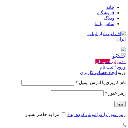
خانه
فروشگاه
وبلاگ
تماس با ما
جستجو
0
موارد
0
تومان
ورود / ثبت نام
ورود
ایجاد حساب کاربری
الزامی
نام کاربری یا آدرس ایمیل
*
الزامی
رمز عبور
*
ورود
رمز عبور را فراموش کرده اید؟
مرا به خاطر بسپار
یا