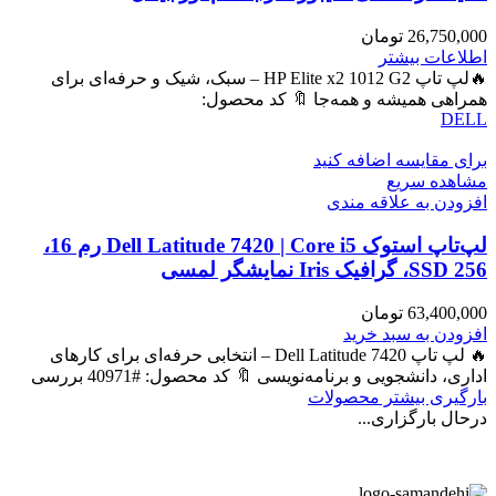
26,750,000
تومان
اطلاعات بیشتر
🔥لپ تاپ HP Elite x2 1012 G2 – سبک، شیک و حرفه‌ای برای
همراهی همیشه و همه‌جا 🔖 کد محصول:
DELL
برای مقایسه اضافه کنید
مشاهده سریع
افزودن به علاقه مندی
لپ‌تاپ استوک Dell Latitude 7420 | Core i5 رم 16،
SSD 256، گرافیک Iris نمایشگر لمسی
63,400,000
تومان
افزودن به سبد خرید
🔥 لپ تاپ Dell Latitude 7420 – انتخابی حرفه‌ای برای کارهای
اداری، دانشجویی و برنامه‌نویسی 🔖 کد محصول: #40971 بررسی
بارگیری بیشتر محصولات
درحال بارگزاری...