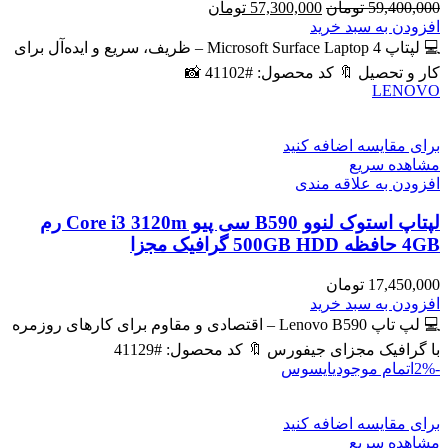
قیمت
قیمت
59,400,000
تومان
57,300,000
تومان
اصلی
فعلی
افزودن به سبد خرید
59,400,000 تومان
57,300,000 تومان
💻 لپتاپ Microsoft Surface Laptop 4 – ظریف، سریع و ایده‌آل برای
بود.
است.
کار و تحصیل 🔖 کد محصول: #41102 📸
LENOVO
برای مقایسه اضافه کنید
مشاهده سریع
افزودن به علاقه مندی
لپتاپ استوک لنوو B590 سی پیو Core i3 3120m رم
4GB حافظه 500GB HDD گرافیک مجزا
17,450,000
تومان
افزودن به سبد خرید
💻 لپ تاپ Lenovo B590 – اقتصادی و مقاوم برای کارهای روزمره
با گرافیک مجزای جیفورس 🔖 کد محصول: #41129
-2%
اتمام موجودی
ایسوس
برای مقایسه اضافه کنید
مشاهده سریع