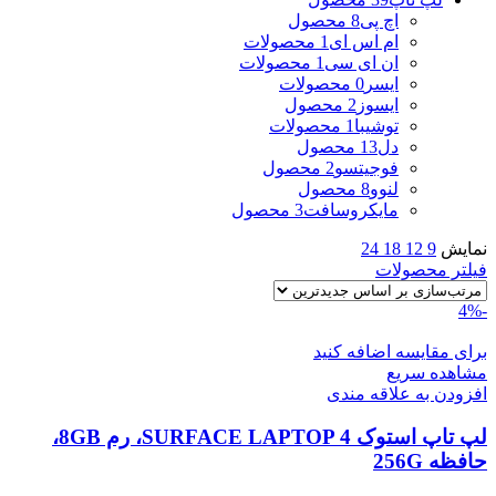
اچ پی
8 محصول
ام اس ای
1 محصولات
ان ای سی
1 محصولات
ایسر
0 محصولات
ایسوز
2 محصول
توشیبا
1 محصولات
دل
13 محصول
فوجیتسو
2 محصول
لنوو
8 محصول
مایکروسافت
3 محصول
نمایش
9
12
18
24
فیلتر محصولات
-4%
برای مقایسه اضافه کنید
مشاهده سریع
افزودن به علاقه مندی
لپ تاپ استوک SURFACE LAPTOP 4، رم 8GB،
حافظه 256G