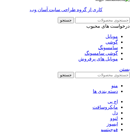
کاری از گروه طراحی سایت آسان وب
جستجو
درخواست های محبوب
موبایل
گوشی
سامسونگ
گوشی سامسونگ
موبایل های پرفروش
بستن
جستجو
منو
دسته بندی ها
اچ پی
مایکروسافت
دل
لنوو
ایسوز
فوجیتسو