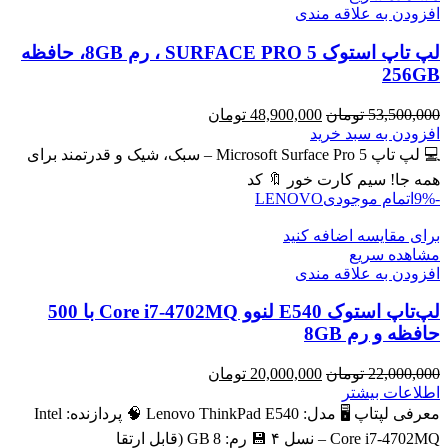
افزودن به علاقه مندی
لپ تاپ استوک SURFACE PRO 5 ، رم 8GB، حافظه
256GB
قیمت
قیمت
53,500,000
تومان
48,900,000
تومان
اصلی
فعلی
افزودن به سبد خرید
53,500,000 تومان
48,900,000 تومان
💻 لپ تاپ Microsoft Surface Pro 5 – سبک، شیک و قدرتمند برای
بود.
است.
همه جا! سیم کارت خور 🔖 کد
-9%
اتمام موجودی
LENOVO
برای مقایسه اضافه کنید
مشاهده سریع
افزودن به علاقه مندی
لپ‌تاپ استوک E540 لنوو Core i7-4702MQ با 500
حافظه و رم 8GB
قیمت
قیمت
22,000,000
تومان
20,000,000
تومان
اصلی
فعلی
اطلاعات بیشتر
22,000,000 تومان
20,000,000 تومان
معرفی لپتاپ 🖥️ مدل: Lenovo ThinkPad E540 🧠 پردازنده: Intel
بود.
است.
Core i7‑4702MQ – نسل ۴ 💾 رم: 8 GB (قابل ارتقا