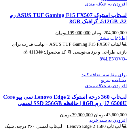
افزودن به علاقه مندی
لپ‌تاپ استوک ASUS TUF Gaming F15 FX507 رم
32، 512GB، گرافیک 8GB
قیمت
قیمت
204,000,000
تومان
199,000,000
تومان
اصلی
فعلی
اطلاعات بیشتر
204,000,000 تومان
199,000,000 تومان
💻 لپتاپ ASUS TUF Gaming F15 FX507 – نهایت قدرت برای
بود.
است.
بازی، طراحی و برنامه‌نویسی 🔖 کد محصول: #41134 💰
LENOVO
-8%
برای مقایسه اضافه کنید
مشاهده سریع
افزودن به علاقه مندی
لپ‌تاپ 360 درجه استوک Lenovo Edge 2 سی پیو Core
i7-6500U | رم 8GB | حافظه SSD 256GB لمسی
قیمت
قیمت
43,600,000
تومان
39,900,000
تومان
اصلی
فعلی
افزودن به سبد خرید
43,600,000 تومان
39,900,000 تومان
💻 لپ تاپ Lenovo Edge 2-1580 – لپ‌تاپ لمسی ۳۶۰ درجه، شیک