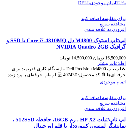
-12%
اتمام موجودی
DELL
برای مقایسه اضافه کنید
مشاهده سریع
افزودن به علاقه مندی
لپ‌تاپ استوک M4800 دل Core i7-4810MQ با SSD و
گرافیک NVIDIA Quadro 2GB
قیمت
قیمت
16,500,000
تومان
14,500,000
تومان
اصلی
فعلی
اطلاعات بیشتر
16,500,000 تومان
14,500,000 تومان
🔥لپ تاپ Dell Precision M4800 – ایستگاه کاری قدرتمند برای
بود.
است.
حرفه‌ای‌ها 🔖 کد محصول: #40743 💻 لپ‌تاپ حرفه‌ای با پردازنده
اتمام موجودی
برای مقایسه اضافه کنید
مشاهده سریع
افزودن به علاقه مندی
لپ تاپ/تبلت HP X2 ، رم 16GB، حافظه 512SSD ،
نمایشگر لمسی، کیبورددار با قلم اورجینال