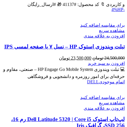
بود.
است.
و کاربردی 🔖 کد محصول: #41137 🎁 #ارسال_رایگان
HP
-4%
برای مقایسه اضافه کنید
مشاهده سریع
افزودن به علاقه مندی
تبلت ویندوزی استوک HP – نسل ۷ با صفحه لمسی IPS
قیمت
قیمت
24,500,000
تومان
23,500,000
تومان
اصلی
فعلی
افزودن به سبد خرید
24,500,000 تومان
23,500,000 تومان
💻 تبلت ویندوزی HP Engage Go Mobile System – صنعتی، مقاوم و
بود.
است.
حرفه‌ای برای امور روزمره و دانشجویی و فروشگاهی
اتمام موجودی
DELL
برای مقایسه اضافه کنید
مشاهده سریع
افزودن به علاقه مندی
لپ‌تاپ استوک Dell Latitude 5320 | Core i5 رم 16،
SSD 256، گرافیک Iris