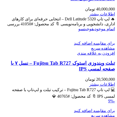
40,000,000
تومان
اطلاعات بیشتر
🔥 لپ تاپ Dell Latitude 5320 – انتخابی حرفه‌ای برای کارهای
اداری، دانشجویی و برنامه‌نویسی 🔖 کد محصول: #41050 بررسی
اتمام موجودی
فوجیتسو
برای مقایسه اضافه کنید
مشاهده سریع
افزودن به علاقه مندی
تبلت ویندوزی استوک Fujitsu Tab R727 – نسل ۷ با
صفحه لمسی IPS
20,500,000
تومان
اطلاعات بیشتر
💻 لپ تاپ Fujitsu Tab R727 – ترکیب تبلت و لپ‌تاپ با صفحه
لمسی IPS 🔖 کد محصول: #40765 💎
-9%
برای مقایسه اضافه کنید
مشاهده سریع