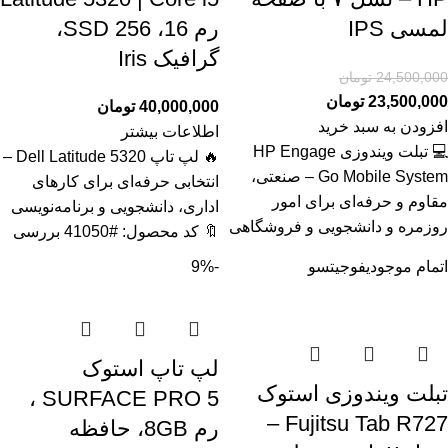
لمسی IPS
رم 16، SSD 256،
گرافیک Iris
24,500,000
تومان
23,500,000
تومان
40,000,000
تومان
افزودن به سبد خرید
اطلاعات بیشتر
💻 تبلت ویندوزی HP Engage
🔥 لپ تاپ Dell Latitude 5320 –
Go Mobile System – صنعتی،
انتخابی حرفه‌ای برای کارهای
مقاوم و حرفه‌ای برای امور
اداری، دانشجویی و برنامه‌نویسی
روزمره و دانشجویی و فروشگاهی
🔖 کد محصول: #41050 بررسی
اتمام موجودی
فوجیتسو
-9%
لپ تاپ استوک
تبلت ویندوزی استوک
SURFACE PRO 5 ،
Fujitsu Tab R727 –
رم 8GB، حافظه