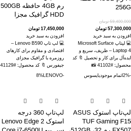
رم 4GB حافظه 500GB
256G
HDD گرافیک مجزا
59,400,000
تومان
57,300,000
تومان
17,450,000
تومان
افزودن به سبد خرید
افزودن به سبد خرید
💻 لپتاپ Microsoft Surface
💻 لپ تاپ Lenovo B590 –
Laptop 4 – ظریف، سریع و
اقتصادی و مقاوم برای کارهای
ایده‌آل برای کار و تحصیل 🔖 کد
روزمره با گرافیک مجزای
محصول: #41102 📸
جیفورس 🔖 کد محصول: #41129
-2%
اتمام موجودی
ایسوس
-8%
LENOVO
لپ‌تاپ استوک ASUS
لپ‌تاپ 360 درجه
TUF Gaming F15
استوک Lenovo Edge 2
FX507 رم 32، 512GB،
سی پیو Core i7-6500U