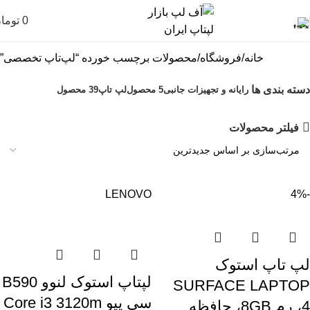
0
توما
خانه
فروشگاه
محصولات برچسب خورده “لپ‌تاپ تخصصی”
دسته بندی ها
رایانه و تجهیزات جانبی
5 محصول
لپ تاپ
39 محصول
فیلتر محصولات
LENOVO
-4%
لپ تاپ استوک
لپتاپ استوک لنوو B590
SURFACE LAPTOP
سی پیو Core i3 3120m
4، رم 8GB، حافظه