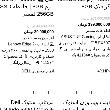
گرافیک 8GB
| رم 8GB | حافظه SSD
256GB لمسی
204,000,000
تومان
199,000,000
تومان
43,600,000
تومان
اطلاعات بیشتر
39,900,000
تومان
💻 لپتاپ ASUS TUF Gaming
افزودن به سبد خرید
F15 FX507 – نهایت قدرت برای
💻 لپ تاپ Lenovo Edge 2-
بازی، طراحی و برنامه‌نویسی 🔖
1580 – لپ‌تاپ لمسی ۳۶۰ درجه،
کد محصول: #41134 💰
شیک و کاربردی 🔖 کد محصول:
#41137 🎁 #ارسال_رایگان
-4%
HP
اتمام موجودی
DELL
تبلت ویندوزی استوک
لپ‌تاپ استوک Dell
HP – نسل ۷ با صفحه
Latitude 5320 | Core i5