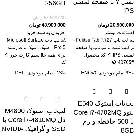
نسل ۷ با صفحه لمسی
256GB
IPS
53,500,000
تومان
20,500,000
تومان
48,900,000
تومان
اطلاعات بیشتر
افزودن به سبد خرید
💻 لپ تاپ Fujitsu Tab R727 –
💻 لپ تاپ Microsoft Surface
ترکیب تبلت و لپ‌تاپ با صفحه
Pro 5 – سبک، شیک و قدرتمند
لمسی IPS 🔖 کد محصول:
برای همه جا! سیم کارت خور 🔖
#40765 💎
کد
-9%
اتمام موجودی
LENOVO
-12%
اتمام موجودی
DELL
لپ‌تاپ استوک E540
لپ‌تاپ استوک M4800
لنوو Core i7-4702MQ
دل Core i7-4810MQ با
با 500 حافظه و رم
SSD و گرافیک NVIDIA
8GB