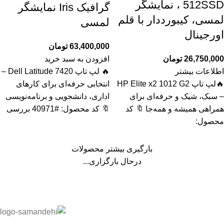
512SSD ، نمایشگر
گرافیک Iris نمایشگر
لمسی، کیبورددار با قلم
لمسی
اورجینال
63,400,000
تومان
26,750,000
تومان
افزودن به سبد خرید
اطلاعات بیشتر
🔥 لپ تاپ Dell Latitude 7420 –
🔥لپ تاپ HP Elite x2 1012 G2
انتخابی حرفه‌ای برای کارهای
– سبک، شیک و حرفه‌ای برای
اداری، دانشجویی و برنامه‌نویسی
همراهی همیشه و همه‌جا 🔖 کد
🔖 کد محصول: #40971 بررسی
محصول:
بارگیری بیشتر محصولات
درحال بارگزاری...