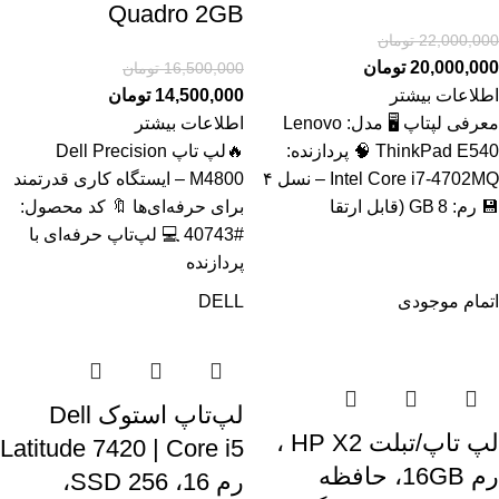
Quadro 2GB
22,000,000
تومان
20,000,000
تومان
16,500,000
تومان
اطلاعات بیشتر
14,500,000
تومان
معرفی لپتاپ 🖥️ مدل: Lenovo
اطلاعات بیشتر
ThinkPad E540 🧠 پردازنده:
🔥لپ تاپ Dell Precision
Intel Core i7‑4702MQ – نسل ۴
M4800 – ایستگاه کاری قدرتمند
💾 رم: 8 GB (قابل ارتقا
برای حرفه‌ای‌ها 🔖 کد محصول:
#40743 💻 لپ‌تاپ حرفه‌ای با
پردازنده
اتمام موجودی
DELL
لپ‌تاپ استوک Dell
لپ تاپ/تبلت HP X2 ،
Latitude 7420 | Core i5
رم 16GB، حافظه
رم 16، SSD 256،