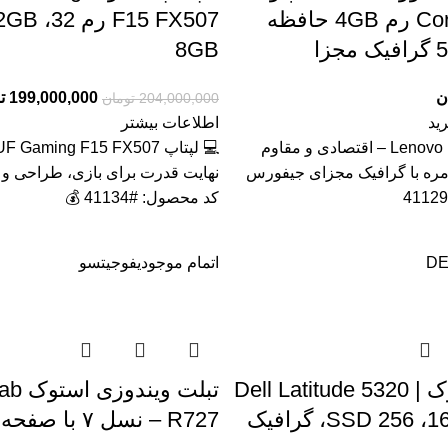
Core i3 3120m رم 4GB حافظه
زا
8GB
ن
199,000,000
ت
204,000,000
تومان
ید
اطلاعات بیشتر
💻 لپ تاپ Lenovo B590 – اقتصادی و مقاوم
مره با گرافیک مجزای جیفورس
نهایت قدرت برای بازی، طراحی و ب
کد محصول: #41134 💰
DE
اتمام موجودی
فوجیتسو
لپ‌تاپ استوک Dell Latitude 5320 |
تبلت وی
Core i5 رم 16، SSD 256، گرافیک
R727 – نسل ۷ با صفحه لمسی IPS