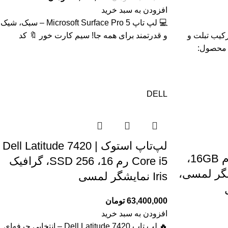
افزودن به سبد خرید
💻 لپ تاپ Microsoft Surface Pro 5 – سبک، شیک
Fujitsu Tab R727 – ترکیب تبلت و
و قدرتمند برای همه جا! سیم کارت خور 🔖 کد
لمسی IPS 🔖 کد محصول:
DELL
لپ‌تاپ استوک Dell Latitude 7420 |
لپ تاپ/تبلت HP X2 ، رم 16GB،
Core i5 رم 16، SSD 256، گرافیک
 ، نمایشگر لمسی،
Iris نمایشگر لمسی
63,400,000
تومان
افزودن به سبد خرید
🔥 لپ تاپ Dell Latitude 7420 – انتخابی حرفه‌ای