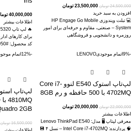
Iris
23,500,000
تومان
24,500,000
تومان
افزودن به سبد خرید
40,000,000
توما
💻 تبلت ویندوزی HP Engage Go Mobile
اطلاعات بیشتر
System – صنعتی، مقاوم و حرفه‌ای برای امور
روزمره و دانشجویی و فروشگاهی
برای کارهای ادار
کد محصول: #41050 بررسی
-9%
اتمام موجودی
LENOVO
-12%
اتمام موجو
لپ‌تاپ استوک E540 لنوو Core i7-
4702MQ با 500 حافظه و رم 8GB
20,000,000
تومان
22,000,000
تومان
uadro 2GB
اطلاعات بیشتر
معرفی لپتاپ 🖥️ مدل: Lenovo ThinkPad E540
16,500,000
تومان
🧠 پردازنده: Intel Core i7‑4702MQ – نسل ۴ 💾
اطلاعات بیشتر