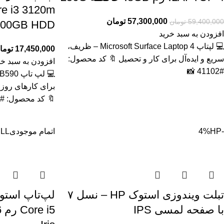
57,300,000
تومان
59,400,000
تومان
500GB HDD گرافیک مج
افزودن به سبد خرید
💻 لپتاپ Microsoft Surface Laptop 4 – ظریف،
17,450,000
توما
سریع و ایده‌آل برای کار و تحصیل 🔖 کد محصول:
افزودن به سبد خر
#41102 📸
برای کارهای روز
🔖 کد محصول: #41129
-4%
HP
اتمام موجودی
LL
تبلت ویندوزی استوک HP – نسل ۷
با صفحه لمسی IPS