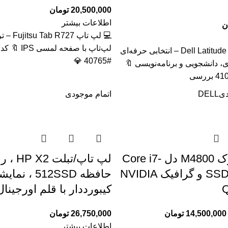
20,500,000
تومان
اطلاعات بیشتر
ن
💻 لپ تاپ 
لپ‌تاپ با صفحه 
🔥 لپ تاپ Dell Latitude 5320 – انتخابی حرفه‌ای
#40765 💎
ی، دانشجویی و برنامه‌نویسی 🔖
دی
DELL
اتمام موجودی
لپ‌تاپ استوک M4800 دل Core i7-
4810MQ با SSD و گرافیک NVIDIA
حافظه 512SSD
Q
کیبورددار با قلم اورجینال
14,500,000
تومان
26,750,000
تومان
اطلاعات بیشتر