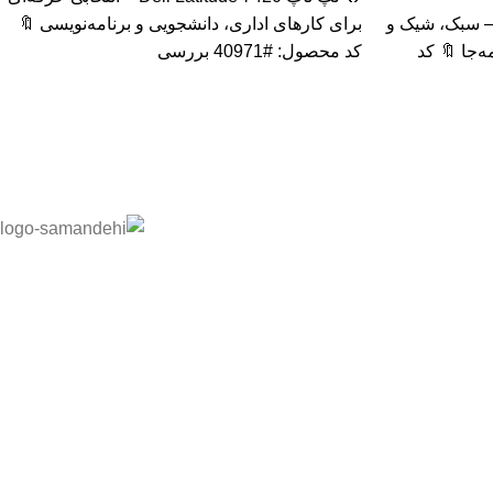
پ تاپ HP Elite x2 1012 G2 – سبک، شیک و
برای کارهای اداری، دانشجویی و برنامه‌نویسی 🔖
‌جا 🔖 کد
کد محصول: #40971 بررسی