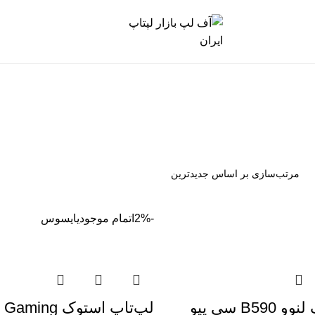
-2%
اتمام موجودی
ایسوس
لپتاپ استوک لنوو B590 سی پیو
لپ‌تاپ استوک 