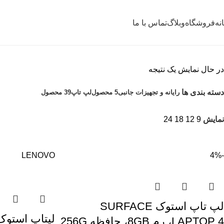
نه
فروشگاه
وبلاگ
تماس با ما
در حال نمایش یک نتیجه
دسته بندی ها
رایانه و تجهیزات جانبی
5 محصول
لپ تاپ
39 محصول
نمایش
9
12
18
24
LENOVO
-4%
لپ تاپ استوک SURFACE
LAPTOP 4، رم 8GB، حافظه 256G