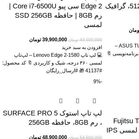
F15 FX507 رم 32، 512GB، گرافیک
Edge 2 سی پیو Core i7-6500U |
رم 8GB | حافظه SSD 256GB
لمسی
ومان
39,900,000
تومان
43,600,000
تومان
💻 لپتاپ ASUS TUF Gaming F15 FX507 –
افزودن به سبد خرید
رنامه‌نویسی 🔖
💻 لپ تاپ Lenovo Edge 2-1580 – لپ‌تاپ
لمسی ۳۶۰ درجه، شیک و کاربردی 🔖 کد محصول:
#41137 🎁 #ارسال_رایگان
-9%
لپ تاپ استوک SURFACE PRO 5
ندوزی استوک Fujitsu Tab
، رم 8GB، حافظه 256GB
48,900,000
تومان
53,500,000
تومان