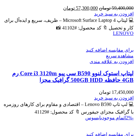
قیمت
قیمت
59,400,000
تومان
57,300,000
تومان
اصلی
فعلی
افزودن به سبد خرید
59,400,000 تومان
57,300,000 تومان
💻 لپتاپ Microsoft Surface Laptop 4 – ظریف، سریع و ایده‌آل برای
بود.
است.
کار و تحصیل 🔖 کد محصول: #41102 📸
LENOVO
برای مقایسه اضافه کنید
مشاهده سریع
افزودن به علاقه مندی
لپتاپ استوک لنوو B590 سی پیو Core i3 3120m رم
4GB حافظه 500GB HDD گرافیک مجزا
17,450,000
تومان
افزودن به سبد خرید
💻 لپ تاپ Lenovo B590 – اقتصادی و مقاوم برای کارهای روزمره
با گرافیک مجزای جیفورس 🔖 کد محصول: #41129
-2%
اتمام موجودی
ایسوس
برای مقایسه اضافه کنید