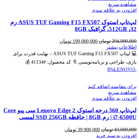
مشاهده سریع
افزودن به علاقه مندی
لپ‌تاپ استوک ASUS TUF Gaming F15 FX507 رم
32، 512GB، گرافیک 8GB
قیمت
قیمت
204,000,000
تومان
199,000,000
تومان
اصلی
فعلی
اطلاعات بیشتر
204,000,000 تومان
199,000,000 تومان
💻 لپتاپ ASUS TUF Gaming F15 FX507 – نهایت قدرت برای
بود.
است.
بازی، طراحی و برنامه‌نویسی 🔖 کد محصول: #41134 💰
LENOVO
-8%
برای مقایسه اضافه کنید
مشاهده سریع
افزودن به علاقه مندی
لپ‌تاپ 360 درجه استوک Lenovo Edge 2 سی پیو Core
i7-6500U | رم 8GB | حافظه SSD 256GB لمسی
قیمت
قیمت
43,600,000
تومان
39,900,000
تومان
اصلی
فعلی
افزودن به سبد خرید