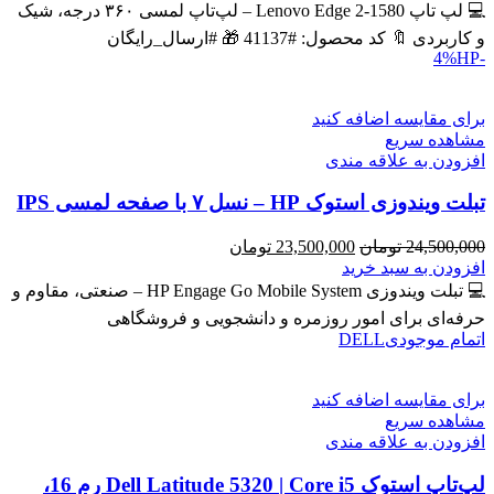
43,600,000 تومان
39,900,000 تومان
💻 لپ تاپ Lenovo Edge 2-1580 – لپ‌تاپ لمسی ۳۶۰ درجه، شیک
بود.
است.
و کاربردی 🔖 کد محصول: #41137 🎁 #ارسال_رایگان
HP
-4%
برای مقایسه اضافه کنید
مشاهده سریع
افزودن به علاقه مندی
تبلت ویندوزی استوک HP – نسل ۷ با صفحه لمسی IPS
قیمت
قیمت
24,500,000
تومان
23,500,000
تومان
اصلی
فعلی
افزودن به سبد خرید
24,500,000 تومان
23,500,000 تومان
💻 تبلت ویندوزی HP Engage Go Mobile System – صنعتی، مقاوم و
بود.
است.
حرفه‌ای برای امور روزمره و دانشجویی و فروشگاهی
اتمام موجودی
DELL
برای مقایسه اضافه کنید
مشاهده سریع
افزودن به علاقه مندی
لپ‌تاپ استوک Dell Latitude 5320 | Core i5 رم 16،