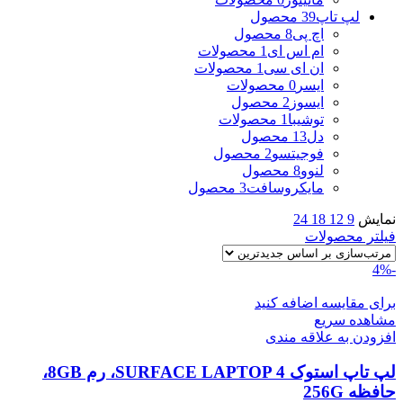
لپ تاپ
39 محصول
اچ پی
8 محصول
ام اس ای
1 محصولات
ان ای سی
1 محصولات
ایسر
0 محصولات
ایسوز
2 محصول
توشیبا
1 محصولات
دل
13 محصول
فوجیتسو
2 محصول
لنوو
8 محصول
مایکروسافت
3 محصول
نمایش
9
12
18
24
فیلتر محصولات
-4%
برای مقایسه اضافه کنید
مشاهده سریع
افزودن به علاقه مندی
لپ تاپ استوک SURFACE LAPTOP 4، رم 8GB،
حافظه 256G