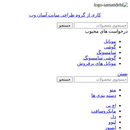
کاری از گروه طراحی سایت آسان وب
جستجو
درخواست های محبوب
موبایل
گوشی
سامسونگ
گوشی سامسونگ
موبایل های پرفروش
بستن
جستجو
منو
دسته بندی ها
اچ پی
مایکروسافت
دل
لنوو
ایسوز