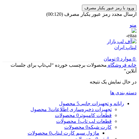
ورود با رمز عبور یکبار مصرف
ارسال مجدد رمز عبور یکبار مصرف
(00:
120
)
منو
0
موارد
0
تومان
خانه
فروشگاه
محصولات برچسب خورده “لپ‌تاپ برای جلسات
آنلاین”
در حال نمایش یک نتیجه
دسته بندی ها
رایانه و تجهیزات جانبی
5 محصول
تجهیزات ذخیره‌سازی اطلاعات
3 محصول
قطعات کامپیوتر
0 محصولات
قطعات لپ تاپ
1 محصولات
کارت شبکه
0 محصولات
ماژول سیم کارت لپتاپ
0 محصولات
مانیتور
0 محصولات