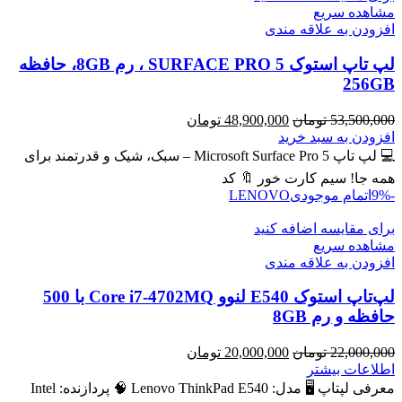
مشاهده سریع
افزودن به علاقه مندی
لپ تاپ استوک SURFACE PRO 5 ، رم 8GB، حافظه
256GB
قیمت
قیمت
53,500,000
تومان
48,900,000
تومان
اصلی
فعلی
افزودن به سبد خرید
53,500,000 تومان
48,900,000 تومان
💻 لپ تاپ Microsoft Surface Pro 5 – سبک، شیک و قدرتمند برای
بود.
است.
همه جا! سیم کارت خور 🔖 کد
-9%
اتمام موجودی
LENOVO
برای مقایسه اضافه کنید
مشاهده سریع
افزودن به علاقه مندی
لپ‌تاپ استوک E540 لنوو Core i7-4702MQ با 500
حافظه و رم 8GB
قیمت
قیمت
22,000,000
تومان
20,000,000
تومان
اصلی
فعلی
اطلاعات بیشتر
22,000,000 تومان
20,000,000 تومان
معرفی لپتاپ 🖥️ مدل: Lenovo ThinkPad E540 🧠 پردازنده: Intel