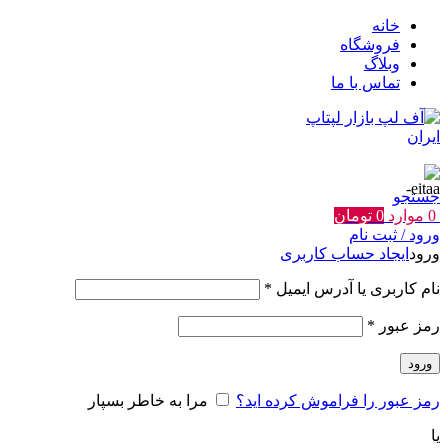
خانه
فروشگاه
وبلاگ
تماس با ما
جستجو
0
موارد
0
تومان
ورود / ثبت نام
ورود
ایجاد حساب کاربری
الزامی
نام کاربری یا آدرس ایمیل
*
الزامی
رمز عبور
*
ورود
رمز عبور را فراموش کرده اید؟
مرا به خاطر بسپار
یا