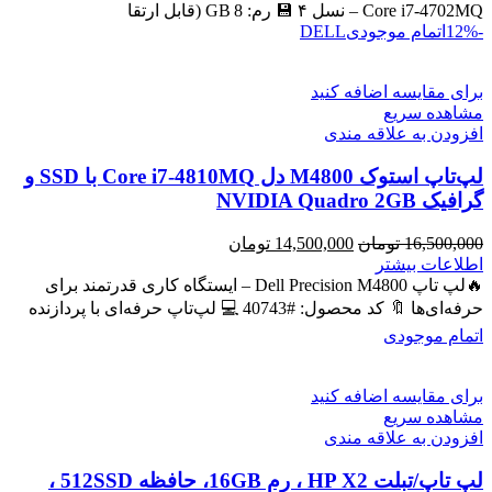
بود.
است.
Core i7‑4702MQ – نسل ۴ 💾 رم: 8 GB (قابل ارتقا
-12%
اتمام موجودی
DELL
برای مقایسه اضافه کنید
مشاهده سریع
افزودن به علاقه مندی
لپ‌تاپ استوک M4800 دل Core i7-4810MQ با SSD و
گرافیک NVIDIA Quadro 2GB
قیمت
قیمت
16,500,000
تومان
14,500,000
تومان
اصلی
فعلی
اطلاعات بیشتر
16,500,000 تومان
14,500,000 تومان
🔥لپ تاپ Dell Precision M4800 – ایستگاه کاری قدرتمند برای
بود.
است.
حرفه‌ای‌ها 🔖 کد محصول: #40743 💻 لپ‌تاپ حرفه‌ای با پردازنده
اتمام موجودی
برای مقایسه اضافه کنید
مشاهده سریع
افزودن به علاقه مندی
لپ تاپ/تبلت HP X2 ، رم 16GB، حافظه 512SSD ،