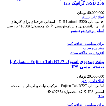
SSD 256، گرافیک Iris
40,000,000
تومان
اطلاعات بیشتر
🔥 لپ تاپ Dell Latitude 5320 – انتخابی حرفه‌ای برای کارهای
اداری، دانشجویی و برنامه‌نویسی 🔖 کد محصول: #41050 بررسی
اتمام موجودی
فوجیتسو
برای مقایسه اضافه کنید
مشاهده سریع
افزودن به علاقه مندی
تبلت ویندوزی استوک Fujitsu Tab R727 – نسل ۷ با
صفحه لمسی IPS
20,500,000
تومان
اطلاعات بیشتر
💻 لپ تاپ Fujitsu Tab R727 – ترکیب تبلت و لپ‌تاپ با صفحه
لمسی IPS 🔖 کد محصول: #40765 💎
-9%
برای مقایسه اضافه کنید