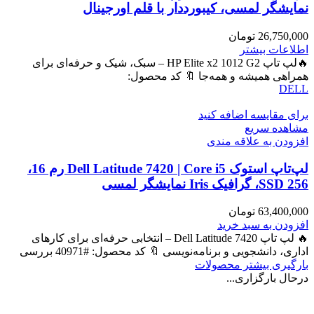
نمایشگر لمسی، کیبورددار با قلم اورجینال
26,750,000
تومان
اطلاعات بیشتر
🔥لپ تاپ HP Elite x2 1012 G2 – سبک، شیک و حرفه‌ای برای
همراهی همیشه و همه‌جا 🔖 کد محصول:
DELL
برای مقایسه اضافه کنید
مشاهده سریع
افزودن به علاقه مندی
لپ‌تاپ استوک Dell Latitude 7420 | Core i5 رم 16،
SSD 256، گرافیک Iris نمایشگر لمسی
63,400,000
تومان
افزودن به سبد خرید
🔥 لپ تاپ Dell Latitude 7420 – انتخابی حرفه‌ای برای کارهای
اداری، دانشجویی و برنامه‌نویسی 🔖 کد محصول: #40971 بررسی
بارگیری بیشتر محصولات
درحال بارگزاری...