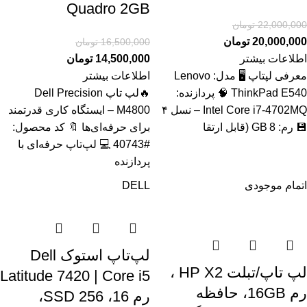
Quadro 2GB
22,000,000
تومان
20,000,000
تومان
16,500,000
تومان
اطلاعات بیشتر
14,500,000
تومان
معرفی لپتاپ 🖥️ مدل: Lenovo
اطلاعات بیشتر
ThinkPad E540 🧠 پردازنده:
🔥لپ تاپ Dell Precision
Intel Core i7‑4702MQ – نسل ۴
M4800 – ایستگاه کاری قدرتمند
💾 رم: 8 GB (قابل ارتقا
برای حرفه‌ای‌ها 🔖 کد محصول:
#40743 💻 لپ‌تاپ حرفه‌ای با
پردازنده
اتمام موجودی
DELL
لپ‌تاپ استوک Dell
لپ تاپ/تبلت HP X2 ،
Latitude 7420 | Core i5
رم 16GB، حافظه
رم 16، SSD 256،