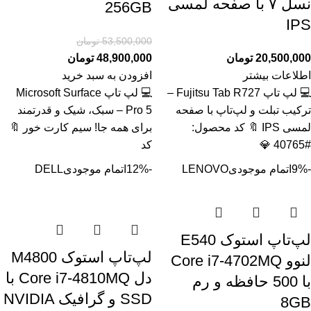
نسل ۷ با صفحه لمسی
256GB
IPS
53,500,000
تومان
20,500,000
تومان
48,900,000
تومان
اطلاعات بیشتر
افزودن به سبد خرید
💻 لپ تاپ Fujitsu Tab R727 –
💻 لپ تاپ Microsoft Surface
ترکیب تبلت و لپ‌تاپ با صفحه
Pro 5 – سبک، شیک و قدرتمند
لمسی IPS 🔖 کد محصول:
برای همه جا! سیم کارت خور 🔖
#40765 💎
کد
-9%
اتمام موجودی
LENOVO
-12%
اتمام موجودی
DELL
لپ‌تاپ استوک E540
لپ‌تاپ استوک M4800
لنوو Core i7-4702MQ
دل Core i7-4810MQ با
با 500 حافظه و رم
SSD و گرافیک NVIDIA
8GB