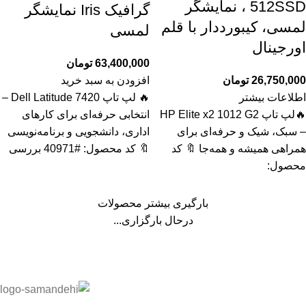
512SSD ، نمایشگر
گرافیک Iris نمایشگر
لمسی، کیبورددار با قلم
لمسی
اورجینال
63,400,000
تومان
26,750,000
تومان
افزودن به سبد خرید
اطلاعات بیشتر
🔥 لپ تاپ Dell Latitude 7420 –
🔥لپ تاپ HP Elite x2 1012 G2
انتخابی حرفه‌ای برای کارهای
– سبک، شیک و حرفه‌ای برای
اداری، دانشجویی و برنامه‌نویسی
همراهی همیشه و همه‌جا 🔖 کد
🔖 کد محصول: #40971 بررسی
محصول:
بارگیری بیشتر محصولات
درحال بارگزاری...