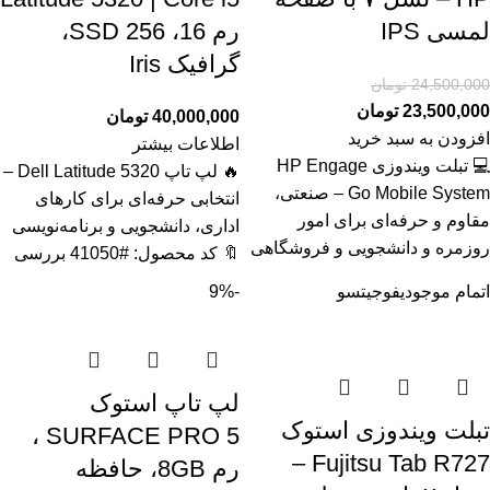
لمسی IPS
رم 16، SSD 256،
گرافیک Iris
24,500,000
تومان
23,500,000
تومان
40,000,000
تومان
افزودن به سبد خرید
اطلاعات بیشتر
💻 تبلت ویندوزی HP Engage
🔥 لپ تاپ Dell Latitude 5320 –
Go Mobile System – صنعتی،
انتخابی حرفه‌ای برای کارهای
مقاوم و حرفه‌ای برای امور
اداری، دانشجویی و برنامه‌نویسی
روزمره و دانشجویی و فروشگاهی
🔖 کد محصول: #41050 بررسی
اتمام موجودی
فوجیتسو
-9%
لپ تاپ استوک
تبلت ویندوزی استوک
SURFACE PRO 5 ،
Fujitsu Tab R727 –
رم 8GB، حافظه