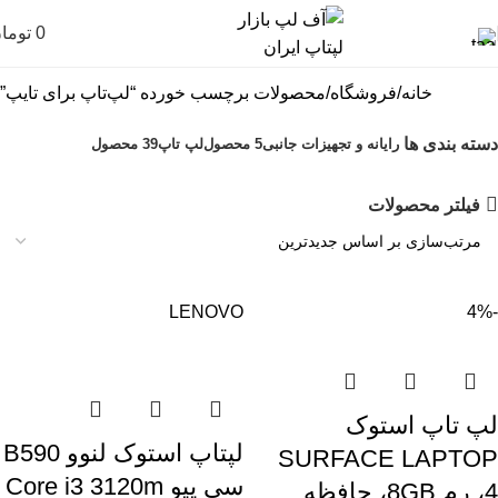
0
توما
خانه
فروشگاه
محصولات برچسب خورده “لپ‌تاپ برای تایپ”
دسته بندی ها
رایانه و تجهیزات جانبی
5 محصول
لپ تاپ
39 محصول
فیلتر محصولات
LENOVO
-4%
لپ تاپ استوک
لپتاپ استوک لنوو B590
SURFACE LAPTOP
سی پیو Core i3 3120m
4، رم 8GB، حافظه