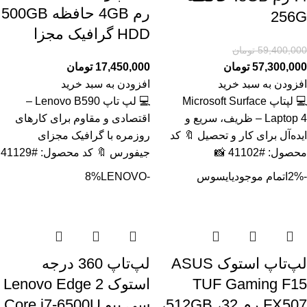
رم 4GB حافظه 500GB
256G
HDD گرافیک مجزا
59,400,000
تومان
57,300,000
تومان
17,450,000
تومان
افزودن به سبد خرید
افزودن به سبد خرید
💻 لپتاپ Microsoft Surface
💻 لپ تاپ Lenovo B590 –
Laptop 4 – ظریف، سریع و
اقتصادی و مقاوم برای کارهای
ایده‌آل برای کار و تحصیل 🔖 کد
روزمره با گرافیک مجزای
محصول: #41102 📸
جیفورس 🔖 کد محصول: #41129
-2%
اتمام موجودی
ایسوس
-8%
LENOVO
لپ‌تاپ استوک ASUS
لپ‌تاپ 360 درجه
TUF Gaming F15
استوک Lenovo Edge 2
FX507 رم 32، 512GB،
سی پیو Core i7-6500U