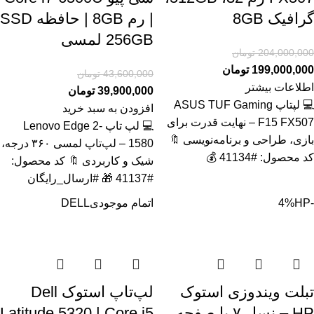
گرافیک 8GB
| رم 8GB | حافظه SSD
256GB لمسی
204,000,000
تومان
199,000,000
تومان
43,600,000
تومان
اطلاعات بیشتر
39,900,000
تومان
💻 لپتاپ ASUS TUF Gaming
افزودن به سبد خرید
F15 FX507 – نهایت قدرت برای
💻 لپ تاپ Lenovo Edge 2-
بازی، طراحی و برنامه‌نویسی 🔖
1580 – لپ‌تاپ لمسی ۳۶۰ درجه،
کد محصول: #41134 💰
شیک و کاربردی 🔖 کد محصول:
#41137 🎁 #ارسال_رایگان
-4%
HP
اتمام موجودی
DELL
تبلت ویندوزی استوک
لپ‌تاپ استوک Dell
HP – نسل ۷ با صفحه
Latitude 5320 | Core i5