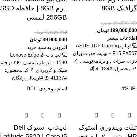
گرافیک 8GB
| رم 8GB | حافظه SSD
256GB لمسی
204,000,000
تومان
199,000,000
تومان
43,600,000
تومان
اطلاعات بیشتر
39,900,000
تومان
💻 لپتاپ ASUS TUF Gaming
افزودن به سبد خرید
F15 FX507 – نهایت قدرت برای
💻 لپ تاپ Lenovo Edge 2-
بازی، طراحی و برنامه‌نویسی 🔖
1580 – لپ‌تاپ لمسی ۳۶۰ درجه،
کد محصول: #41134 💰
شیک و کاربردی 🔖 کد محصول:
#41137 🎁 #ارسال_رایگان
-4%
HP
اتمام موجودی
DELL
تبلت ویندوزی استوک
لپ‌تاپ استوک Dell
HP – نسل ۷ با صفحه
Latitude 5320 | Core i5