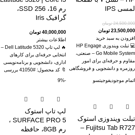
لمسی IPS
رم 16، SSD 256،
گرافیک Iris
24,500,000
تومان
23,500,000
تومان
40,000,000
تومان
افزودن به سبد خرید
اطلاعات بیشتر
💻 تبلت ویندوزی HP Engage
🔥 لپ تاپ Dell Latitude 5320 –
Go Mobile System – صنعتی،
انتخابی حرفه‌ای برای کارهای
مقاوم و حرفه‌ای برای امور
اداری، دانشجویی و برنامه‌نویسی
روزمره و دانشجویی و فروشگاهی
🔖 کد محصول: #41050 بررسی
اتمام موجودی
فوجیتسو
-9%
لپ تاپ استوک
تبلت ویندوزی استوک
SURFACE PRO 5 ،
Fujitsu Tab R727 –
رم 8GB، حافظه