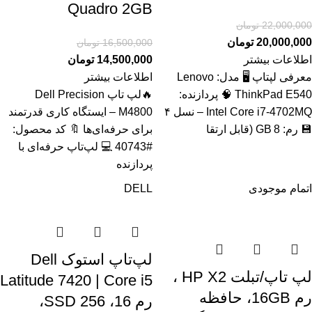
Quadro 2GB
22,000,000
تومان
20,000,000
تومان
16,500,000
تومان
اطلاعات بیشتر
14,500,000
تومان
معرفی لپتاپ 🖥️ مدل: Lenovo
اطلاعات بیشتر
ThinkPad E540 🧠 پردازنده:
🔥لپ تاپ Dell Precision
Intel Core i7‑4702MQ – نسل ۴
M4800 – ایستگاه کاری قدرتمند
💾 رم: 8 GB (قابل ارتقا
برای حرفه‌ای‌ها 🔖 کد محصول:
#40743 💻 لپ‌تاپ حرفه‌ای با
پردازنده
اتمام موجودی
DELL
لپ‌تاپ استوک Dell
لپ تاپ/تبلت HP X2 ،
Latitude 7420 | Core i5
رم 16GB، حافظه
رم 16، SSD 256،