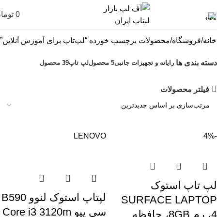
0
توما
خانه
فروشگاه
محصولات برچسب خورده “لپ‌تاپ برای آموزش آنلاین”
دسته بندی ها
رایانه و تجهیزات جانبی
5 محصول
لپ تاپ
39 محصول
فیلتر محصولات
LENOVO
-4%
لپ تاپ استوک
لپتاپ استوک لنوو B590
SURFACE LAPTOP
سی پیو Core i3 3120m
4، رم 8GB، حافظه