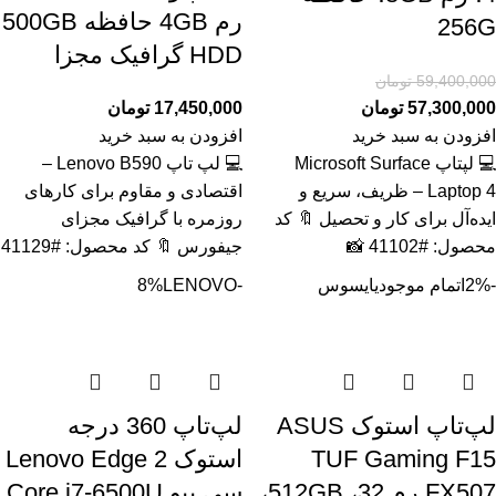
رم 4GB حافظه 500GB
256G
HDD گرافیک مجزا
59,400,000
تومان
57,300,000
تومان
17,450,000
تومان
افزودن به سبد خرید
افزودن به سبد خرید
💻 لپتاپ Microsoft Surface
💻 لپ تاپ Lenovo B590 –
Laptop 4 – ظریف، سریع و
اقتصادی و مقاوم برای کارهای
ایده‌آل برای کار و تحصیل 🔖 کد
روزمره با گرافیک مجزای
محصول: #41102 📸
جیفورس 🔖 کد محصول: #41129
-2%
اتمام موجودی
ایسوس
-8%
LENOVO
لپ‌تاپ استوک ASUS
لپ‌تاپ 360 درجه
TUF Gaming F15
استوک Lenovo Edge 2
FX507 رم 32، 512GB،
سی پیو Core i7-6500U