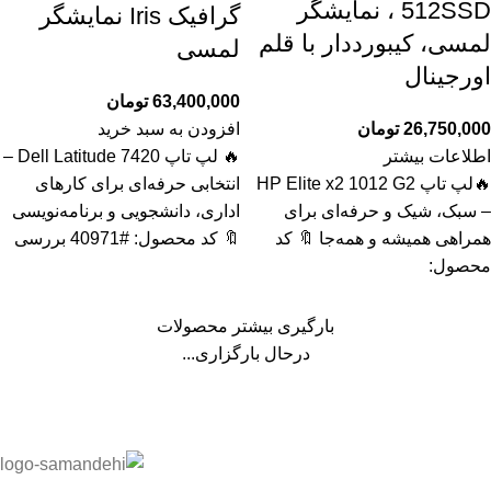
512SSD ، نمایشگر
گرافیک Iris نمایشگر
لمسی، کیبورددار با قلم
لمسی
اورجینال
63,400,000
تومان
26,750,000
تومان
افزودن به سبد خرید
اطلاعات بیشتر
🔥 لپ تاپ Dell Latitude 7420 –
🔥لپ تاپ HP Elite x2 1012 G2
انتخابی حرفه‌ای برای کارهای
– سبک، شیک و حرفه‌ای برای
اداری، دانشجویی و برنامه‌نویسی
همراهی همیشه و همه‌جا 🔖 کد
🔖 کد محصول: #40971 بررسی
محصول:
بارگیری بیشتر محصولات
درحال بارگزاری...