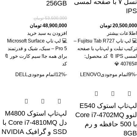
نسل ۷ با صفحه لمسی
256GB
IPS
53,500,000
تومان
20,500,000
تومان
48,900,000
تومان
اطلاعات بیشتر
افزودن به سبد خرید
💻 لپ تاپ Fujitsu Tab R727 –
💻 لپ تاپ Microsoft Surface
ترکیب تبلت و لپ‌تاپ با صفحه
Pro 5 – سبک، شیک و قدرتمند
لمسی IPS 🔖 کد محصول:
برای همه جا! سیم کارت خور 🔖
#40765 💎
کد
-9%
اتمام موجودی
LENOVO
-12%
اتمام موجودی
DELL
لپ‌تاپ استوک E540
لپ‌تاپ استوک M4800
لنوو Core i7-4702MQ
دل Core i7-4810MQ با
با 500 حافظه و رم
SSD و گرافیک NVIDIA
8GB