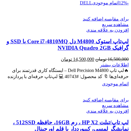
-12%
اتمام موجودی
DELL
برای مقایسه اضافه کنید
مشاهده سریع
افزودن به علاقه مندی
لپ‌تاپ استوک M4800 دل Core i7-4810MQ با SSD و
گرافیک NVIDIA Quadro 2GB
قیمت
قیمت
16,500,000
تومان
14,500,000
تومان
اصلی
فعلی
اطلاعات بیشتر
16,500,000 تومان
14,500,000 تومان
🔥لپ تاپ Dell Precision M4800 – ایستگاه کاری قدرتمند برای
بود.
است.
حرفه‌ای‌ها 🔖 کد محصول: #40743 💻 لپ‌تاپ حرفه‌ای با پردازنده
اتمام موجودی
برای مقایسه اضافه کنید
مشاهده سریع
افزودن به علاقه مندی
لپ تاپ/تبلت HP X2 ، رم 16GB، حافظه 512SSD ،
نمایشگر لمسی، کیبورددار با قلم اورجینال