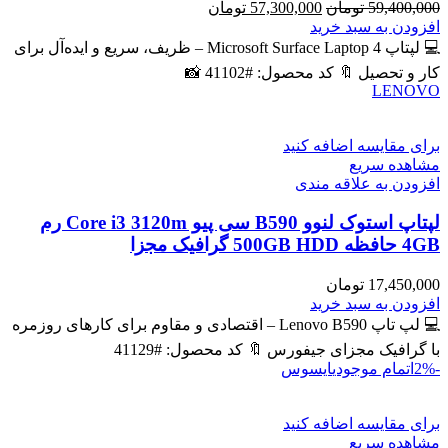
قیمت
قیمت
59,400,000
تومان
57,300,000
تومان
اصلی
فعلی
افزودن به سبد خرید
59,400,000 تومان
57,300,000 تومان
💻 لپتاپ Microsoft Surface Laptop 4 – ظریف، سریع و ایده‌آل برای
بود.
است.
کار و تحصیل 🔖 کد محصول: #41102 📸
LENOVO
برای مقایسه اضافه کنید
مشاهده سریع
افزودن به علاقه مندی
لپتاپ استوک لنوو B590 سی پیو Core i3 3120m رم
4GB حافظه 500GB HDD گرافیک مجزا
17,450,000
تومان
افزودن به سبد خرید
💻 لپ تاپ Lenovo B590 – اقتصادی و مقاوم برای کارهای روزمره
با گرافیک مجزای جیفورس 🔖 کد محصول: #41129
-2%
اتمام موجودی
ایسوس
برای مقایسه اضافه کنید
مشاهده سریع