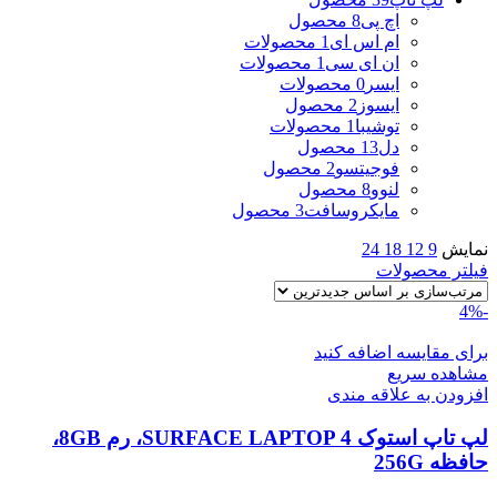
اچ پی
8 محصول
ام اس ای
1 محصولات
ان ای سی
1 محصولات
ایسر
0 محصولات
ایسوز
2 محصول
توشیبا
1 محصولات
دل
13 محصول
فوجیتسو
2 محصول
لنوو
8 محصول
مایکروسافت
3 محصول
نمایش
9
12
18
24
فیلتر محصولات
-4%
برای مقایسه اضافه کنید
مشاهده سریع
افزودن به علاقه مندی
لپ تاپ استوک SURFACE LAPTOP 4، رم 8GB،
حافظه 256G