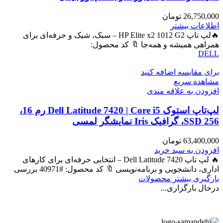
26,750,000
تومان
اطلاعات بیشتر
🔥لپ تاپ HP Elite x2 1012 G2 – سبک، شیک و حرفه‌ای برای
همراهی همیشه و همه‌جا 🔖 کد محصول:
DELL
برای مقایسه اضافه کنید
مشاهده سریع
افزودن به علاقه مندی
لپ‌تاپ استوک Dell Latitude 7420 | Core i5 رم 16،
SSD 256، گرافیک Iris نمایشگر لمسی
63,400,000
تومان
افزودن به سبد خرید
🔥 لپ تاپ Dell Latitude 7420 – انتخابی حرفه‌ای برای کارهای
اداری، دانشجویی و برنامه‌نویسی 🔖 کد محصول: #40971 بررسی
بارگیری بیشتر محصولات
درحال بارگزاری...