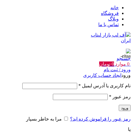
خانه
فروشگاه
وبلاگ
تماس با ما
جستجو
0
موارد
0
تومان
ورود / ثبت نام
ورود
ایجاد حساب کاربری
الزامی
نام کاربری یا آدرس ایمیل
*
الزامی
رمز عبور
*
ورود
رمز عبور را فراموش کرده اید؟
مرا به خاطر بسپار
یا