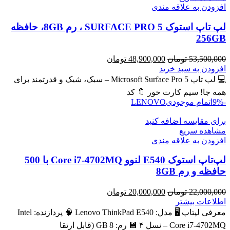
افزودن به علاقه مندی
لپ تاپ استوک SURFACE PRO 5 ، رم 8GB، حافظه
256GB
قیمت
قیمت
53,500,000
تومان
48,900,000
تومان
اصلی
فعلی
افزودن به سبد خرید
53,500,000 تومان
48,900,000 تومان
💻 لپ تاپ Microsoft Surface Pro 5 – سبک، شیک و قدرتمند برای
بود.
است.
همه جا! سیم کارت خور 🔖 کد
-9%
اتمام موجودی
LENOVO
برای مقایسه اضافه کنید
مشاهده سریع
افزودن به علاقه مندی
لپ‌تاپ استوک E540 لنوو Core i7-4702MQ با 500
حافظه و رم 8GB
قیمت
قیمت
22,000,000
تومان
20,000,000
تومان
اصلی
فعلی
اطلاعات بیشتر
22,000,000 تومان
20,000,000 تومان
معرفی لپتاپ 🖥️ مدل: Lenovo ThinkPad E540 🧠 پردازنده: Intel
بود.
است.
Core i7‑4702MQ – نسل ۴ 💾 رم: 8 GB (قابل ارتقا