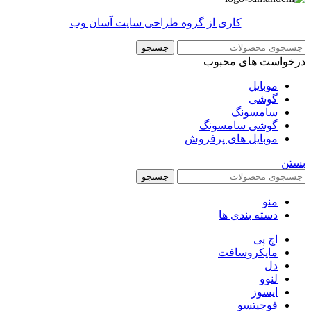
کاری از گروه طراحی سایت آسان وب
جستجو
درخواست های محبوب
موبایل
گوشی
سامسونگ
گوشی سامسونگ
موبایل های پرفروش
بستن
جستجو
منو
دسته بندی ها
اچ پی
مایکروسافت
دل
لنوو
ایسوز
فوجیتسو