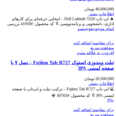
40,000,000
تومان
اطلاعات بیشتر
🔥 لپ تاپ Dell Latitude 5320 – انتخابی حرفه‌ای برای کارهای
اداری، دانشجویی و برنامه‌نویسی 🔖 کد محصول: #41050 بررسی
اتمام موجودی
فوجیتسو
برای مقایسه اضافه کنید
مشاهده سریع
افزودن به علاقه مندی
تبلت ویندوزی استوک Fujitsu Tab R727 – نسل ۷ با
صفحه لمسی IPS
20,500,000
تومان
اطلاعات بیشتر
💻 لپ تاپ Fujitsu Tab R727 – ترکیب تبلت و لپ‌تاپ با صفحه
لمسی IPS 🔖 کد محصول: #40765 💎
-9%
برای مقایسه اضافه کنید
مشاهده سریع