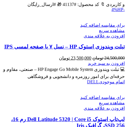
بود.
است.
و کاربردی 🔖 کد محصول: #41137 🎁 #ارسال_رایگان
HP
-4%
برای مقایسه اضافه کنید
مشاهده سریع
افزودن به علاقه مندی
تبلت ویندوزی استوک HP – نسل ۷ با صفحه لمسی IPS
قیمت
قیمت
24,500,000
تومان
23,500,000
تومان
اصلی
فعلی
افزودن به سبد خرید
24,500,000 تومان
23,500,000 تومان
💻 تبلت ویندوزی HP Engage Go Mobile System – صنعتی، مقاوم و
بود.
است.
حرفه‌ای برای امور روزمره و دانشجویی و فروشگاهی
اتمام موجودی
DELL
برای مقایسه اضافه کنید
مشاهده سریع
افزودن به علاقه مندی
لپ‌تاپ استوک Dell Latitude 5320 | Core i5 رم 16،
SSD 256، گرافیک Iris