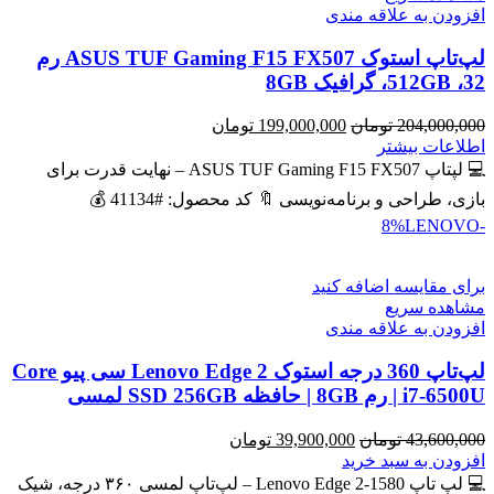
افزودن به علاقه مندی
لپ‌تاپ استوک ASUS TUF Gaming F15 FX507 رم
32، 512GB، گرافیک 8GB
قیمت
قیمت
204,000,000
تومان
199,000,000
تومان
اصلی
فعلی
اطلاعات بیشتر
204,000,000 تومان
199,000,000 تومان
💻 لپتاپ ASUS TUF Gaming F15 FX507 – نهایت قدرت برای
بود.
است.
بازی، طراحی و برنامه‌نویسی 🔖 کد محصول: #41134 💰
LENOVO
-8%
برای مقایسه اضافه کنید
مشاهده سریع
افزودن به علاقه مندی
لپ‌تاپ 360 درجه استوک Lenovo Edge 2 سی پیو Core
i7-6500U | رم 8GB | حافظه SSD 256GB لمسی
قیمت
قیمت
43,600,000
تومان
39,900,000
تومان
اصلی
فعلی
افزودن به سبد خرید
43,600,000 تومان
39,900,000 تومان
💻 لپ تاپ Lenovo Edge 2-1580 – لپ‌تاپ لمسی ۳۶۰ درجه، شیک