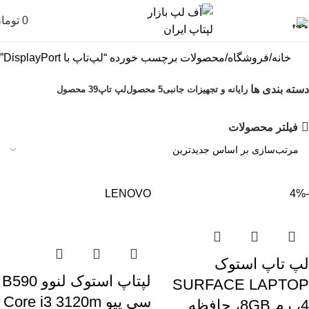
0
توما
خانه
فروشگاه
محصولات برچسب خورده “لپ‌تاپ با DisplayPort”
دسته بندی ها
رایانه و تجهیزات جانبی
5 محصول
لپ تاپ
39 محصول
فیلتر محصولات
LENOVO
-4%
لپ تاپ استوک
لپتاپ استوک لنوو B590
SURFACE LAPTOP
سی پیو Core i3 3120m
4، رم 8GB، حافظه