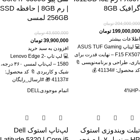
گرافیک 8GB
| رم 8GB | حافظه SSD
256GB لمسی
204,000,000
تومان
199,000,000
تومان
43,600,000
تومان
اطلاعات بیشتر
39,900,000
تومان
💻 لپتاپ ASUS TUF Gaming
افزودن به سبد خرید
F15 FX507 – نهایت قدرت برای
💻 لپ تاپ Lenovo Edge 2-
بازی، طراحی و برنامه‌نویسی 🔖
1580 – لپ‌تاپ لمسی ۳۶۰ درجه،
کد محصول: #41134 💰
شیک و کاربردی 🔖 کد محصول:
#41137 🎁 #ارسال_رایگان
-4%
HP
اتمام موجودی
DELL
تبلت ویندوزی استوک
لپ‌تاپ استوک Dell
HP – نسل ۷ با صفحه
Latitude 5320 | Core i5