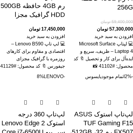
رم 4GB حافظه 500GB
256G
HDD گرافیک مجزا
59,400,000
تومان
57,300,000
تومان
17,450,000
تومان
افزودن به سبد خرید
افزودن به سبد خرید
💻 لپتاپ Microsoft Surface
💻 لپ تاپ Lenovo B590 –
Laptop 4 – ظریف، سریع و
اقتصادی و مقاوم برای کارهای
ایده‌آل برای کار و تحصیل 🔖 کد
روزمره با گرافیک مجزای
محصول: #41102 📸
جیفورس 🔖 کد محصول: #41129
-2%
اتمام موجودی
ایسوس
-8%
LENOVO
لپ‌تاپ استوک ASUS
لپ‌تاپ 360 درجه
TUF Gaming F15
استوک Lenovo Edge 2
FX507 رم 32، 512GB،
سی پیو Core i7-6500U