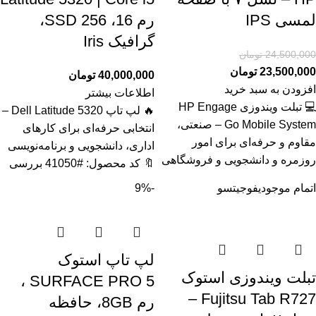
لمسی IPS
رم 16، SSD 256،
گرافیک Iris
24,500,000
تومان
23,500,000
تومان
40,000,000
تومان
افزودن به سبد خرید
اطلاعات بیشتر
💻 تبلت ویندوزی HP Engage
🔥 لپ تاپ Dell Latitude 5320 –
Go Mobile System – صنعتی،
انتخابی حرفه‌ای برای کارهای
مقاوم و حرفه‌ای برای امور
اداری، دانشجویی و برنامه‌نویسی
روزمره و دانشجویی و فروشگاهی
🔖 کد محصول: #41050 بررسی
اتمام موجودی
فوجیتسو
-9%
لپ تاپ استوک
تبلت ویندوزی استوک
SURFACE PRO 5 ،
Fujitsu Tab R727 –
رم 8GB، حافظه