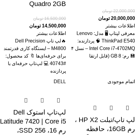
Quadro 2GB
22,000,000
تومان
20,000,000
تومان
16,500,000
تومان
اطلاعات بیشتر
14,500,000
تومان
معرفی لپتاپ 🖥️ مدل: Lenovo
اطلاعات بیشتر
ThinkPad E540 🧠 پردازنده:
🔥لپ تاپ Dell Precision
Intel Core i7‑4702MQ – نسل ۴
M4800 – ایستگاه کاری قدرتمند
💾 رم: 8 GB (قابل ارتقا
برای حرفه‌ای‌ها 🔖 کد محصول:
#40743 💻 لپ‌تاپ حرفه‌ای با
پردازنده
اتمام موجودی
DELL
لپ‌تاپ استوک Dell
لپ تاپ/تبلت HP X2 ،
Latitude 7420 | Core i5
رم 16GB، حافظه
رم 16، SSD 256،