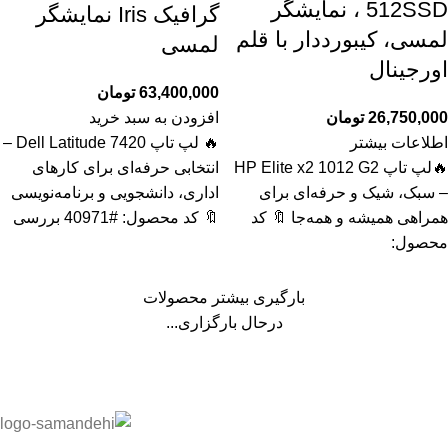
512SSD ، نمایشگر
گرافیک Iris نمایشگر
لمسی، کیبورددار با قلم
لمسی
اورجینال
63,400,000
تومان
26,750,000
تومان
افزودن به سبد خرید
اطلاعات بیشتر
🔥 لپ تاپ Dell Latitude 7420 –
🔥لپ تاپ HP Elite x2 1012 G2
انتخابی حرفه‌ای برای کارهای
– سبک، شیک و حرفه‌ای برای
اداری، دانشجویی و برنامه‌نویسی
همراهی همیشه و همه‌جا 🔖 کد
🔖 کد محصول: #40971 بررسی
محصول:
بارگیری بیشتر محصولات
درحال بارگزاری...