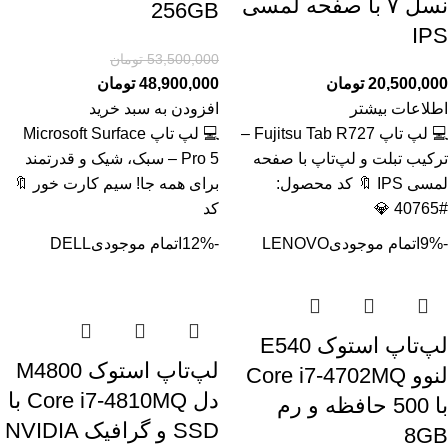
نسل ۷ با صفحه لمسی
256GB
IPS
53,500,000
تومان
20,500,000
تومان
48,900,000
تومان
اطلاعات بیشتر
افزودن به سبد خرید
💻 لپ تاپ Fujitsu Tab R727 –
💻 لپ تاپ Microsoft Surface
ترکیب تبلت و لپ‌تاپ با صفحه
Pro 5 – سبک، شیک و قدرتمند
لمسی IPS 🔖 کد محصول:
برای همه جا! سیم کارت خور 🔖
#40765 💎
کد
-9%
اتمام موجودی
LENOVO
-12%
اتمام موجودی
DELL
لپ‌تاپ استوک E540
لپ‌تاپ استوک M4800
لنوو Core i7-4702MQ
دل Core i7-4810MQ با
با 500 حافظه و رم
SSD و گرافیک NVIDIA
8GB